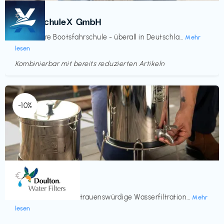
Kurse
€‎
BootsschuleX GmbH
Deine faire Bootsfahrschule - überall in Deutschla...
Mehr
lesen
Kombinierbar mit bereits reduzierten Artikeln
Endet in
<60 Tagen
-10%
Küche & Haushalt
€‎
Doulton
Seit 200 Jahren vertrauenswürdige Wasserfiltration...
Mehr
lesen