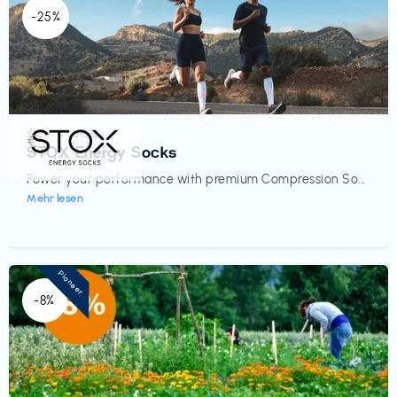
-25%
Sport- & Outdoor
€‎
STOX Energy Socks
Power your performance with premium Compression So...
Mehr lesen
Pioneer
-8%