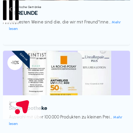
Alkoholische Getränke
€‎
III FREUNDE
Die besten Weine sind die, die wir mit Freund*inne...
Mehr
lesen
Special
-10%
Apotheke
€‎
Shop Apotheke
Auswahl mit über 100.000 Produkten zu kleinen Prei...
Mehr
lesen