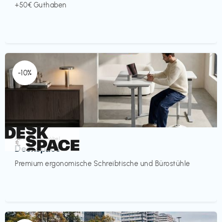
+50€ Guthaben
-10%
Homeoffice Möbel
€‎
Deskspace
Premium ergonomische Schreibtische und Bürostühle