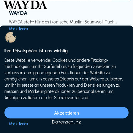
Accessoires & Fashion
€‎
WAYDA
WAYDA steht für das ikonische Muslin-Baumwoll Tuch...
Mehr lesen
Ihre Privatsphäre ist uns wichtig
Diese Website verwendet Cookies und andere Tracking-
-20%
Technologien, um Ihr Surferlebnis zu folgenden Zwecken zu
verbessern: um grundlegende Funktionen der Website zu
ermöglichen, um ein besseres Erlebnis auf der Website zu bieten,
um Ihr Interesse an unseren Produkten und Dienstleistungen zu
messen und Marketinginteraktionen zu personalisieren, um
Anzeigen zu liefern die für Sie relevanter sind.
Fahrräder & E-Bikes
€€‎
Siech Cycles
Akzeptieren
Entdecke den Schweizer Brand für urbane Fahrräder...
Datenschutz
Mehr lesen