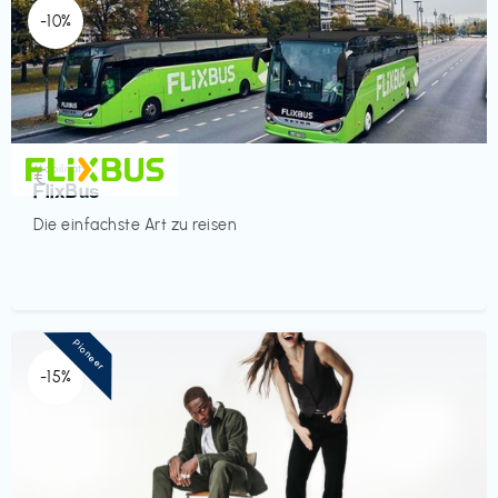
-10%
Mobilität
€‎
FlixBus
Die einfachste Art zu reisen
Pioneer
-15%