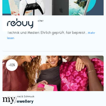
Bücher, Magazine & Hörbücher
€‎
rebuy
Technik und Medien: Ehrlich geprüft, fair bepreist...
Mehr
lesen
-10%
Accessoires & Schmuck
€‎
My Jewellery