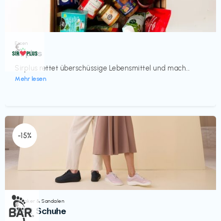
Essen
€‎
Sirplus
Sirplus rettet überschüssige Lebensmittel und mach...
Mehr lesen
-15%
Sneaker & Sandalen
€‎
BÄR Schuhe