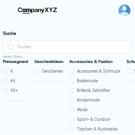
Suche
Reset Filters
Preissegment
GeschenkIdeen
Accessories & Fashion
Sch
€‎
Geschenke
Accessoires & Schmuck
€‎€‎
Bademode
€‎€‎+
Brillen& Sehhilfen
Kindermode
Mode
Sport- & Outdoor
Taschen & Rucksäcke