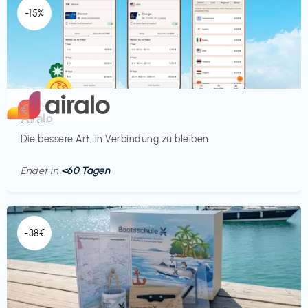
-15%
Mobilfunk
€‎
Airalo
Die bessere Art, in Verbindung zu bleiben
Endet in
<60 Tagen
-38€