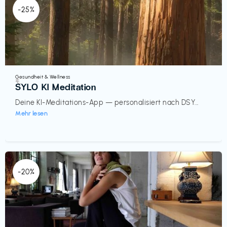
-25%
Gesundheit & Wellness
€‎
SYLO KI Meditation
Deine KI-Meditations-App — personalisiert nach DSY...
Mehr lesen
-20%