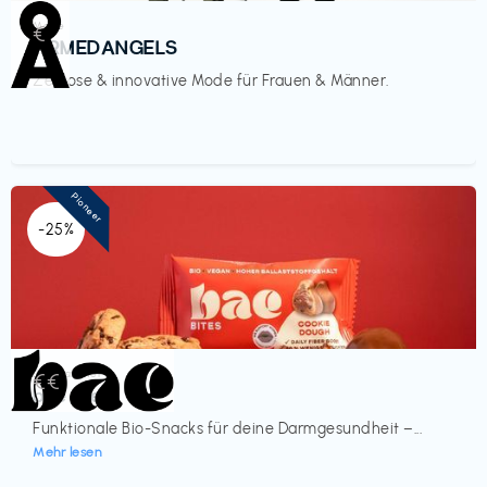
Mode
€‎
ARMEDANGELS
Zeitlose & innovative Mode für Frauen & Männer.
Pioneer
-25%
Lebensmittel
€€‎
bae Treat
Funktionale Bio-Snacks für deine Darmgesundheit –...
Mehr lesen