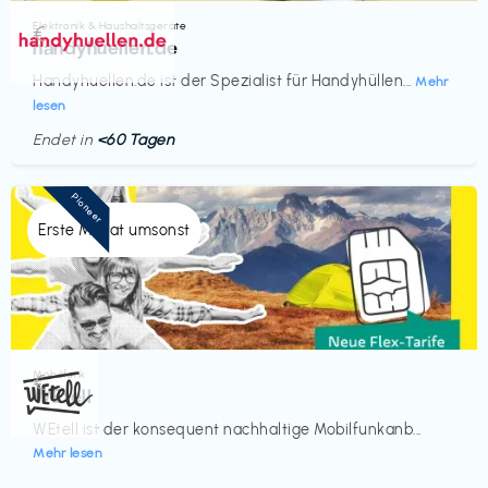
Elektronik & Haushaltsgeräte
€‎
handyhuellen.de
Handyhuellen.de ist der Spezialist für Handyhüllen...
Mehr
lesen
Endet in
<60 Tagen
Pioneer
Erste Monat umsonst
Mobilfunk
€‎
WEtell
WEtell ist der konsequent nachhaltige Mobilfunkanb...
Mehr lesen