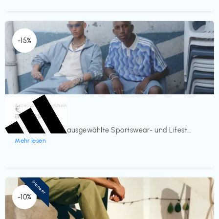
-15%
Accessoires & Fashion
€‎
adidas
-15% Rabatt auf ausgewählte Sportswear- und Lifest...
Mehr lesen
Pioneer
-10%