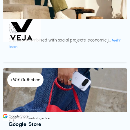
Schuhe
€€‎
Veja
Sneakers combined with social projects, economic j...
Mehr
lesen
+50€ Guthaben
Elektronik & Haushaltsgeräte
€€‎
Google Store