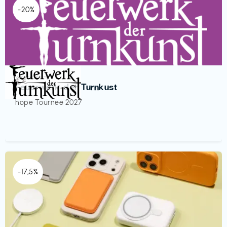
-20%
Veranstaltung
€€‎
Feuerwerk der Turnkust
hope Tournee 2027
-17,5%