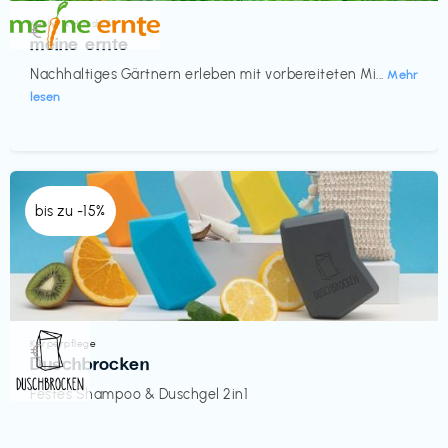
Küche & Haushalt
€‎
meine ernte
Nachhaltiges Gärtnern erleben mit vorbereiteten Mi...
Mehr
lesen
bis zu -15%
Körperpflege
€‎
Duschbrocken
Festes Shampoo & Duschgel 2in1