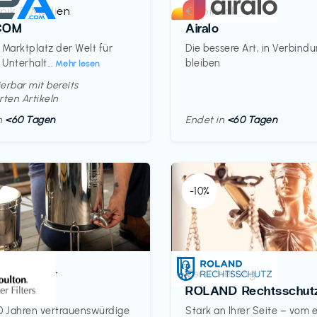
onik & Medien
Mobilfunk
€‎
COM
Airalo
 Marktplatz der Welt für
Die bessere Art, in Verbind
 Unterhalt...
bleiben
Mehr lesen
erbar mit bereits
rten Artikeln
in
<60 Tagen
Endet in
<60 Tagen
-10%
& Haushalt
Versicherung
€‎
on
ROLAND Rechtsschut
0 Jahren vertrauenswürdige
Stark an Ihrer Seite – vom 