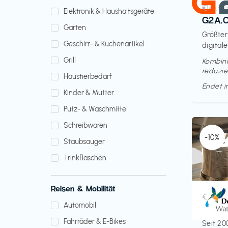
Elektr
€‎
Elektronik & Haushaltsgeräte
G2A.
Garten
Größter
Geschirr- & Küchenartikel
digitale
Grill
Kombini
reduzie
Haustierbedarf
Endet 
Kinder & Mutter
Putz- & Waschmittel
Schreibwaren
-10%
Staubsauger
Trinkflaschen
Reisen & Mobilität
Küche 
€‎
Automobil
Doult
Fahrräder & E-Bikes
Seit 20