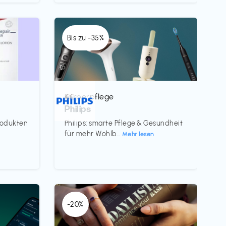
Bis zu -35%
Körperpflege
€€‎
Philips
rodukten
Philips: smarte Pflege & Gesundheit
für mehr Wohlb...
Mehr lesen
-20%