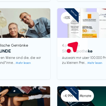
Special
-10%
lische Getränke
Apotheke
€‎
REUNDE
Shop Apotheke
ten Weine sind die, die wir
Auswahl mit über 100.000 P
und*inne...
zu kleinen Prei...
Mehr lesen
Mehr lesen
Pioneer
-4,99€ x 6 Monate