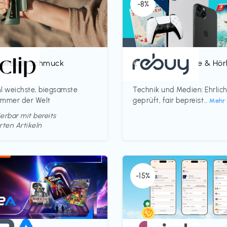
-8%
oires & Schmuck
Bücher, Magazine & Hö
€‎
p
rebuy
l weichste, biegsamste
Technik und Medien: Ehrlic
ammer der Welt
geprüft, fair bepreist...
Mehr 
erbar mit bereits
rten Artikeln
-15%