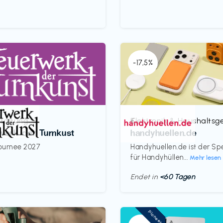
-17,5%
taltung
Elektronik & Haushaltsg
€‎
werk der Turnkust
handyhuellen.de
ournee 2027
Handyhuellen.de ist der Spe
für Handyhüllen...
Mehr lesen
Endet in
<60 Tagen
Pioneer