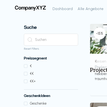
Dashboard
Alle Angebote
Suche
-15%
Reset Filters
Preissegment
Reisen
€‎
€‎
Proje
€‎€‎
flexibl
traumha
€‎€‎+
GeschenkIdeen
Geschenke