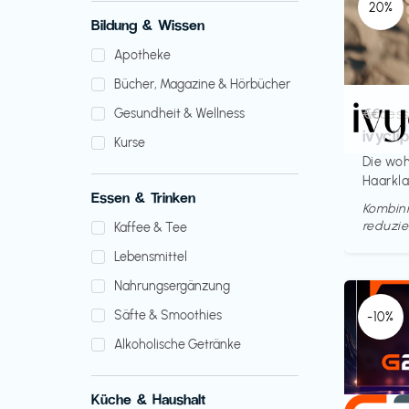
20%
Bildung & Wissen
Apotheke
Bücher, Magazine & Hörbücher
Access
€€‎
Gesundheit & Wellness
ivycli
Kurse
Die woh
Haarkl
Essen & Trinken
Kombini
reduzie
Kaffee & Tee
Lebensmittel
Nahrungsergänzung
Säfte & Smoothies
-10%
Alkoholische Getränke
Küche & Haushalt