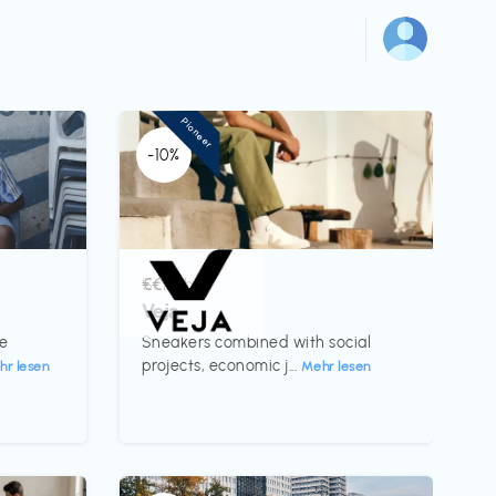
Pioneer
-10%
Schuhe
€€‎
Veja
te
Sneakers combined with social
projects, economic j...
hr lesen
Mehr lesen