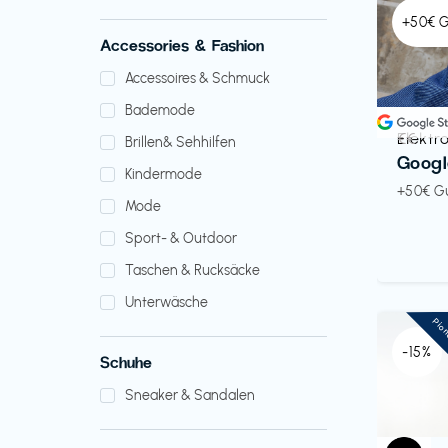
+50€ 
Accessories & Fashion
Accessoires & Schmuck
Bademode
Elektr
€€‎
Brillen& Sehhilfen
Googl
Kindermode
+50€ G
Mode
Sport- & Outdoor
Taschen & Rucksäcke
Unterwäsche
Pio
-15%
Schuhe
Sneaker & Sandalen