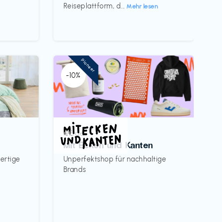
Reiseplattform, d...
Mehr lesen
Pioneer
-10%
Mode
€€‎
Mit Ecken und Kanten
ertige
Unperfektshop für nachhaltige
Brands