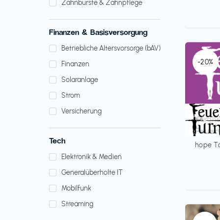
Zahnbürste & Zahnpflege
Finanzen & Basisversorgung
Betriebliche Altersvorsorge (bAV)
-20%
Finanzen
Solaranlage
Strom
Versicherung
Verans
€€‎
Feuer
Tech
hope T
Elektronik & Medien
Generalüberholte IT
Mobilfunk
Streaming