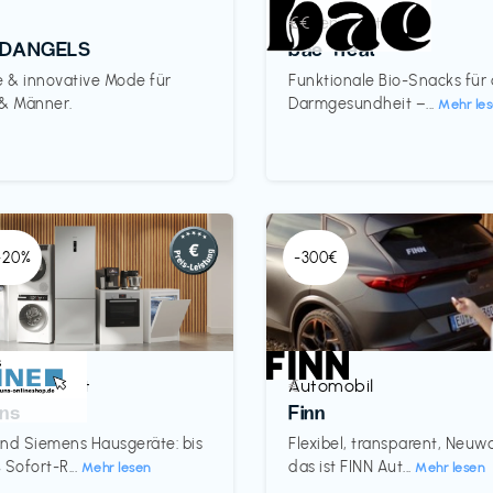
Lebensmittel
€€‎
DANGELS
bae Treat
e & innovative Mode für
Funktionale Bio-Snacks für
 & Männer.
Darmgesundheit –...
Mehr le
 -20%
-300€
& Haushalt
Automobil
€‎
ns
Finn
nd Siemens Hausgeräte: bis
Flexibel, transparent, Neu
 Sofort-R...
das ist FINN Aut...
Mehr lesen
Mehr lesen