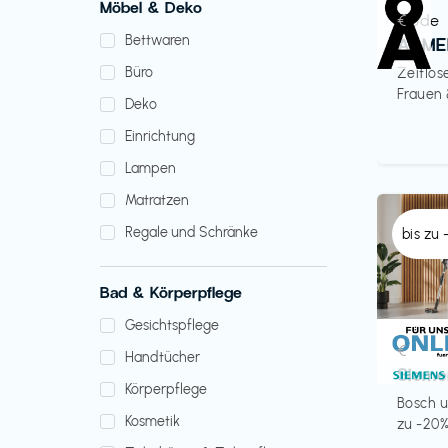
Möbel & Deko
Mode
€‎
Bettwaren
ARME
Büro
Zeitlos
Frauen
Deko
Einrichtung
Lampen
Matratzen
Regale und Schränke
bis zu
Bad & Körperpflege
Gesichtspflege
Küche 
€‎
Handtücher
Sieme
Körperpflege
Bosch u
Kosmetik
zu -20%