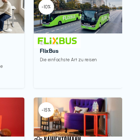
-10%
Mobilität
€‎
FlixBus
Die einfachste Art zu reisen
le
-15%