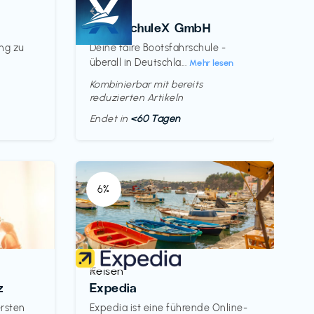
Kurse
€‎
BootsschuleX GmbH
ung zu
Deine faire Bootsfahrschule -
überall in Deutschla...
Mehr lesen
Kombinierbar mit bereits
reduzierten Artikeln
Endet in
<60 Tagen
6%
Reisen
€‎
z
Expedia
ersten
Expedia ist eine führende Online-