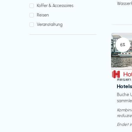
Wasserfi
Koffer & Accessoires
Reisen
Veranstaltung
6%
Reisen
€‎
Hotel
Buche U
sammle 
Kombini
reduzie
Endet 