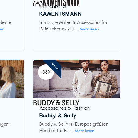
Einrichtung
€€‎
KAWENTSMANN
 deine
Stylische Möbel & Accessoires für
Dein schönes Zuh...
sen
Mehr lesen
Pioneer
-36%
Accessoires & Fashion
€‎
Buddy & Selly
wagen –
Buddy & Selly ist Europas größter
Händler für Prel...
Mehr lesen