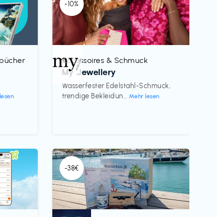
-10%
rbücher
Accessoires & Schmuck
€‎
My Jewellery
h
Wasserfester Edelstahl-Schmuck,
trendige Bekleidun...
lesen
Mehr lesen
-38€