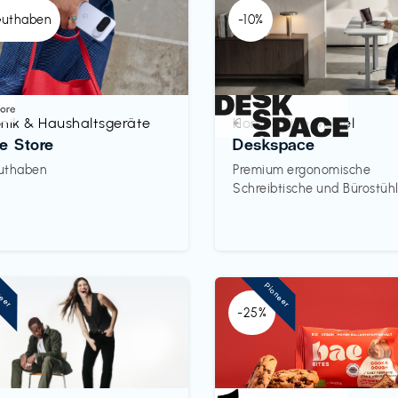
Guthaben
-10%
onik & Haushaltsgeräte
Homeoffice Möbel
€‎
e Store
Deskspace
uthaben
Premium ergonomische
Schreibtische und Bürostüh
neer
Pioneer
-25%