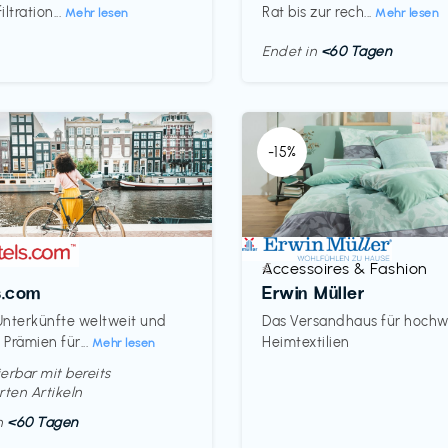
ltration...
Rat bis zur rech...
Mehr lesen
Mehr lesen
Endet in
<60 Tagen
-15%
Accessoires & Fashion
€‎
s.com
Erwin Müller
nterkünfte weltweit und
Das Versandhaus für hochw
Prämien für...
Heimtextilien
Mehr lesen
erbar mit bereits
rten Artikeln
in
<60 Tagen