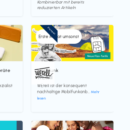
Kombinierbar mit bereits
reduzierten Artikeln
Pioneer
Erste Monat umsonst
eräte
Mobilfunk
€‎
WEtell
zialist
WEtell ist der konsequent
nachhaltige Mobilfunkanb...
Mehr
lesen