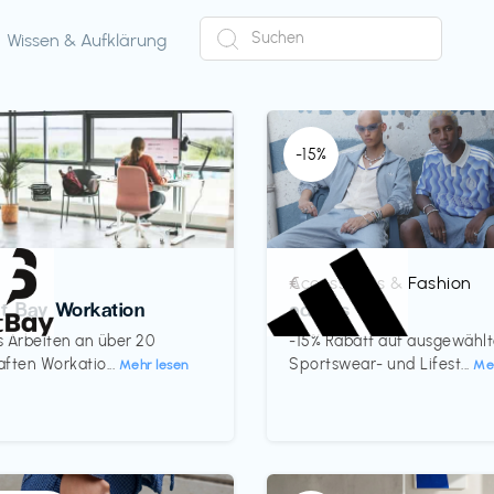
Wissen & Aufklärung
-15%
Accessoires & Fashion
€‎
ct Bay Workation
adidas
es Arbeiten an über 20
-15% Rabatt auf ausgewähl
ften Workatio...
Sportswear- und Lifest...
Mehr lesen
Me