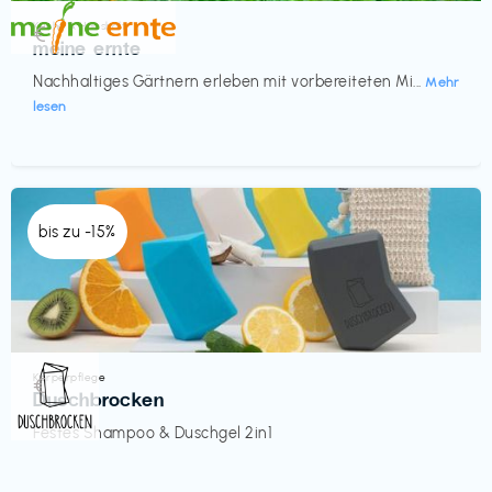
Küche & Haushalt
€‎
meine ernte
Nachhaltiges Gärtnern erleben mit vorbereiteten Mi...
Mehr
lesen
bis zu -15%
Körperpflege
€‎
Duschbrocken
Festes Shampoo & Duschgel 2in1