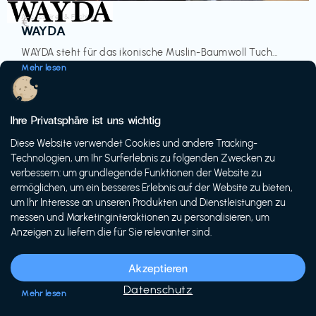
Accessoires & Fashion
€‎
WAYDA
WAYDA steht für das ikonische Muslin-Baumwoll Tuch...
Mehr lesen
Ihre Privatsphäre ist uns wichtig
Diese Website verwendet Cookies und andere Tracking-
-20%
Technologien, um Ihr Surferlebnis zu folgenden Zwecken zu
verbessern: um grundlegende Funktionen der Website zu
ermöglichen, um ein besseres Erlebnis auf der Website zu bieten,
um Ihr Interesse an unseren Produkten und Dienstleistungen zu
messen und Marketinginteraktionen zu personalisieren, um
Anzeigen zu liefern die für Sie relevanter sind.
Fahrräder & E-Bikes
€€‎
Siech Cycles
Akzeptieren
Entdecke den Schweizer Brand für urbane Fahrräder...
Datenschutz
Mehr lesen