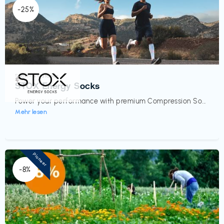
-25%
Sport- & Outdoor
€‎
STOX Energy Socks
Power your performance with premium Compression So...
Mehr lesen
Pioneer
-8%