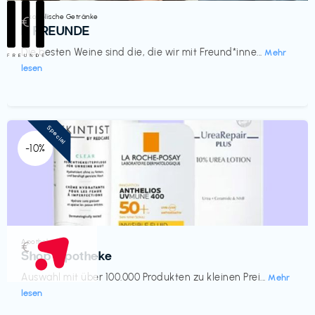
Alkoholische Getränke
€‎
III FREUNDE
Die besten Weine sind die, die wir mit Freund*inne...
Mehr
lesen
Special
-10%
Apotheke
€‎
Shop Apotheke
Auswahl mit über 100.000 Produkten zu kleinen Prei...
Mehr
lesen