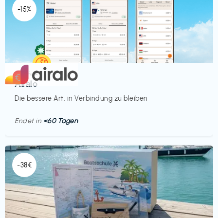
-15%
Mobilfunk
€‎
Airalo
Die bessere Art, in Verbindung zu bleiben
Endet in
<60 Tagen
-38€