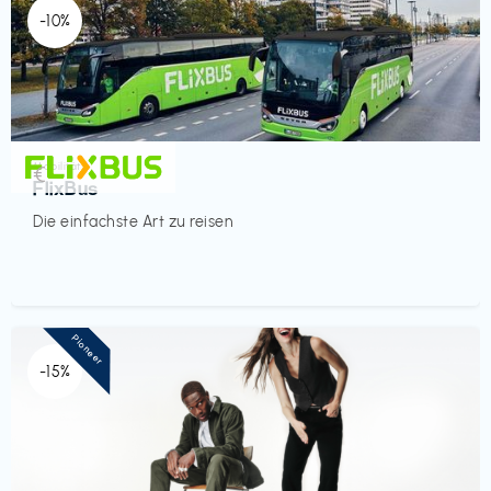
-10%
Mobilität
€‎
FlixBus
Die einfachste Art zu reisen
Pioneer
-15%