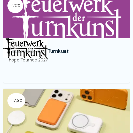
-20%
Veranstaltung
€€‎
Feuerwerk der Turnkust
hope Tournee 2027
-17,5%