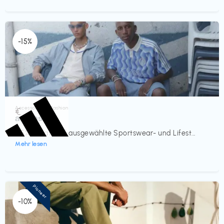
-15%
Accessoires & Fashion
€‎
adidas
-15% Rabatt auf ausgewählte Sportswear- und Lifest...
Mehr lesen
Pioneer
-10%