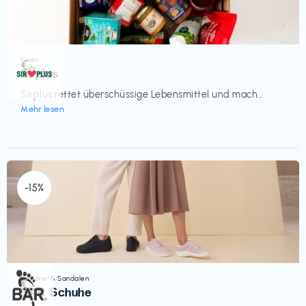
Essen
€‎
Sirplus
Sirplus rettet überschüssige Lebensmittel und mach...
Mehr lesen
-15%
Sneaker & Sandalen
€‎
BÄR Schuhe