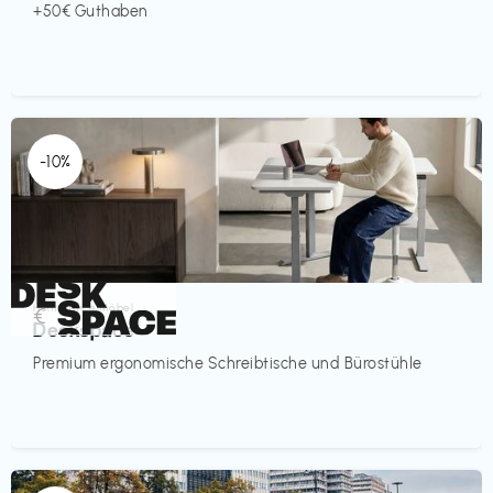
+50€ Guthaben
-10%
Homeoffice Möbel
€‎
Deskspace
Premium ergonomische Schreibtische und Bürostühle