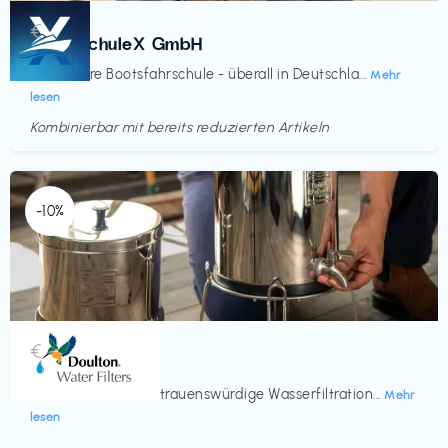
Kurse
€‎
BootsschuleX GmbH
Deine faire Bootsfahrschule - überall in Deutschla...
Mehr
lesen
Kombinierbar mit bereits reduzierten Artikeln
Endet in
<60 Tagen
-10%
Küche & Haushalt
€‎
Doulton
Seit 200 Jahren vertrauenswürdige Wasserfiltration...
Mehr
lesen