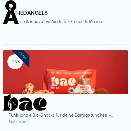
Mode
€‎
ARMEDANGELS
Zeitlose & innovative Mode für Frauen & Männer.
Pioneer
-25%
Lebensmittel
€€‎
bae Treat
Funktionale Bio-Snacks für deine Darmgesundheit –...
Mehr lesen