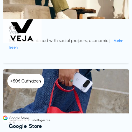
Schuhe
€€‎
Veja
Sneakers combined with social projects, economic j...
Mehr
lesen
+50€ Guthaben
Elektronik & Haushaltsgeräte
€€‎
Google Store