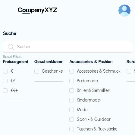
Suche
Reset Filters
Preissegment
GeschenkIdeen
Accessories & Fashion
Sch
€‎
Geschenke
Accessoires & Schmuck
€‎€‎
Bademode
€‎€‎+
Brillen& Sehhilfen
Kindermode
Mode
Sport- & Outdoor
Taschen & Rucksäcke