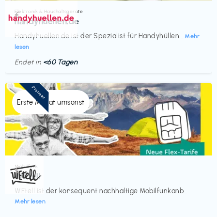
Elektronik & Haushaltsgeräte
€‎
handyhuellen.de
Handyhuellen.de ist der Spezialist für Handyhüllen...
Mehr
lesen
Endet in
<60 Tagen
Pioneer
Erste Monat umsonst
Mobilfunk
€‎
WEtell
WEtell ist der konsequent nachhaltige Mobilfunkanb...
Mehr lesen