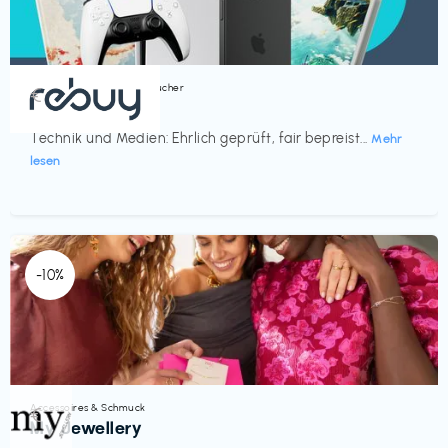
Bücher, Magazine & Hörbücher
€‎
rebuy
Technik und Medien: Ehrlich geprüft, fair bepreist...
Mehr
lesen
-10%
Accessoires & Schmuck
€‎
My Jewellery