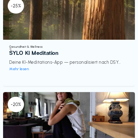
-25%
Gesundheit & Wellness
€‎
SYLO KI Meditation
Deine KI-Meditations-App — personalisiert nach DSY...
Mehr lesen
-20%