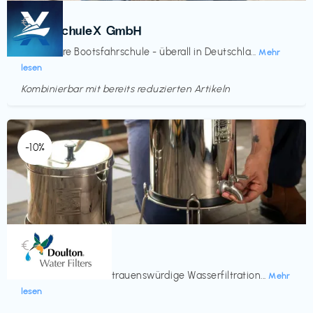
Kurse
€‎
BootsschuleX GmbH
Deine faire Bootsfahrschule - überall in Deutschla...
Mehr
lesen
Kombinierbar mit bereits reduzierten Artikeln
Endet in
<60 Tagen
-10%
Küche & Haushalt
€‎
Doulton
Seit 200 Jahren vertrauenswürdige Wasserfiltration...
Mehr
lesen