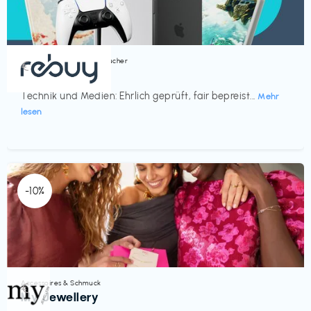
Bücher, Magazine & Hörbücher
€‎
rebuy
Technik und Medien: Ehrlich geprüft, fair bepreist...
Mehr
lesen
-10%
Accessoires & Schmuck
€‎
My Jewellery