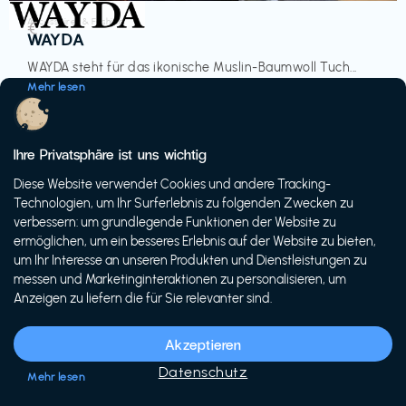
Accessoires & Fashion
€‎
WAYDA
WAYDA steht für das ikonische Muslin-Baumwoll Tuch...
Mehr lesen
Ihre Privatsphäre ist uns wichtig
Diese Website verwendet Cookies und andere Tracking-
-20%
Technologien, um Ihr Surferlebnis zu folgenden Zwecken zu
verbessern: um grundlegende Funktionen der Website zu
ermöglichen, um ein besseres Erlebnis auf der Website zu bieten,
um Ihr Interesse an unseren Produkten und Dienstleistungen zu
messen und Marketinginteraktionen zu personalisieren, um
Anzeigen zu liefern die für Sie relevanter sind.
Fahrräder & E-Bikes
€€‎
Siech Cycles
Akzeptieren
Entdecke den Schweizer Brand für urbane Fahrräder...
Datenschutz
Mehr lesen