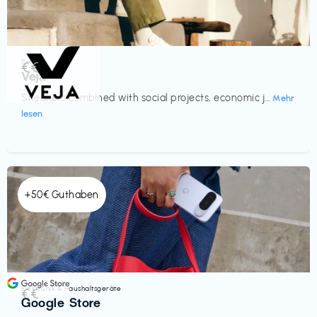
Schuhe
€€‎
Veja
Sneakers combined with social projects, economic j...
Mehr
lesen
+50€ Guthaben
Elektronik & Haushaltsgeräte
€€‎
Google Store