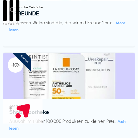
Alkoholische Getränke
€‎
III FREUNDE
Die besten Weine sind die, die wir mit Freund*inne...
Mehr
lesen
Special
-10%
Apotheke
€‎
Shop Apotheke
Auswahl mit über 100.000 Produkten zu kleinen Prei...
Mehr
lesen