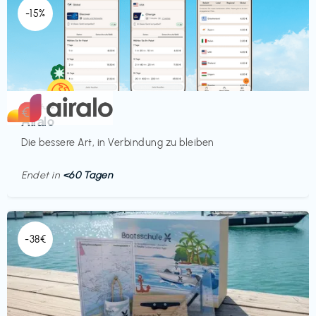
-15%
Mobilfunk
€‎
Airalo
Die bessere Art, in Verbindung zu bleiben
Endet in
<60 Tagen
-38€