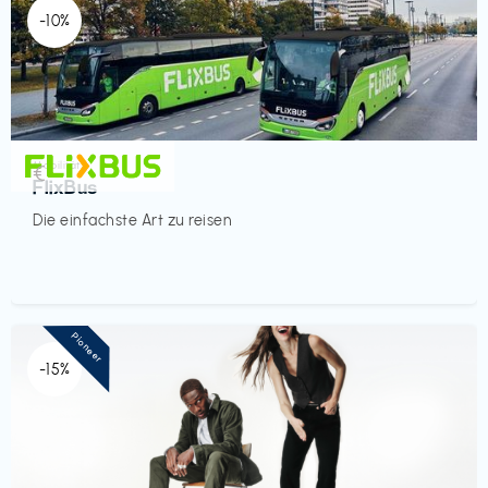
-10%
Mobilität
€‎
FlixBus
Die einfachste Art zu reisen
Pioneer
-15%