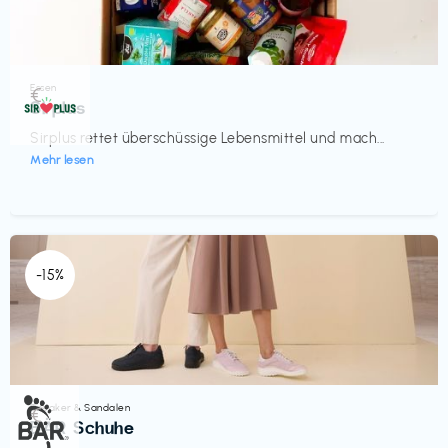
Essen
€‎
Sirplus
Sirplus rettet überschüssige Lebensmittel und mach...
Mehr lesen
-15%
Sneaker & Sandalen
€‎
BÄR Schuhe