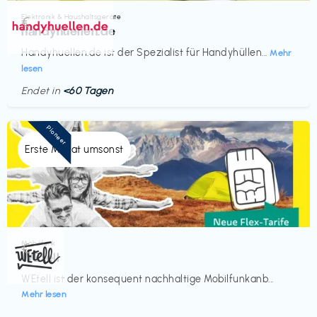
Elektronik & Haushaltsgeräte
€‎
handyhuellen.de
Handyhuellen.de ist der Spezialist für Handyhüllen...
Mehr
lesen
Endet in
<60 Tagen
Pioneer
Erste Monat umsonst
Mobilfunk
€‎
WEtell
WEtell ist der konsequent nachhaltige Mobilfunkanb...
Mehr lesen