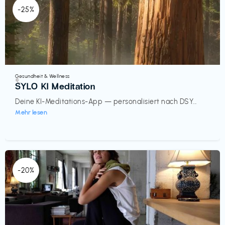
-25%
Gesundheit & Wellness
€‎
SYLO KI Meditation
Deine KI-Meditations-App — personalisiert nach DSY...
Mehr lesen
-20%