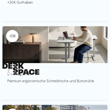
+50€ Guthaben
-10%
Homeoffice Möbel
€‎
Deskspace
Premium ergonomische Schreibtische und Bürostühle