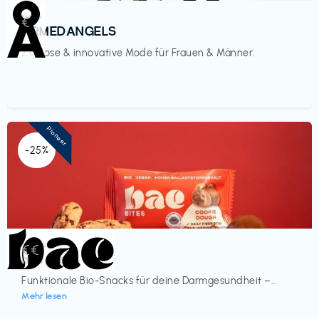
Mode
€‎
ARMEDANGELS
Zeitlose & innovative Mode für Frauen & Männer.
Pioneer
-25%
Lebensmittel
€€‎
bae Treat
Funktionale Bio-Snacks für deine Darmgesundheit –...
Mehr lesen