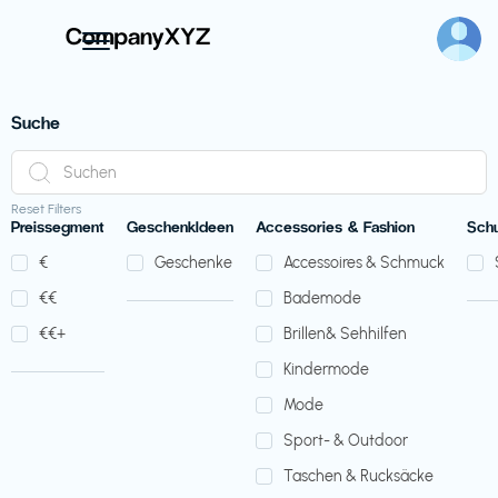
Suche
Reset Filters
Preissegment
GeschenkIdeen
Accessories & Fashion
Sch
€‎
Geschenke
Accessoires & Schmuck
€‎€‎
Bademode
€‎€‎+
Brillen& Sehhilfen
Kindermode
Mode
Sport- & Outdoor
Taschen & Rucksäcke