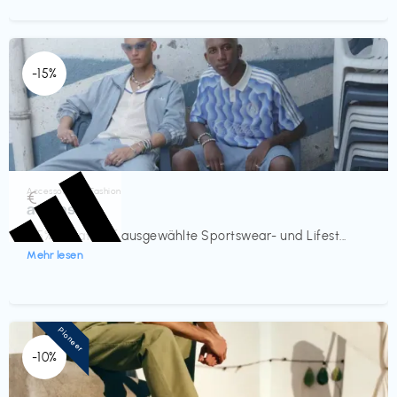
-15%
Accessoires & Fashion
€‎
adidas
-15% Rabatt auf ausgewählte Sportswear- und Lifest...
Mehr lesen
Pioneer
-10%