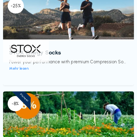
-25%
Sport- & Outdoor
€‎
STOX Energy Socks
Power your performance with premium Compression So...
Mehr lesen
Pioneer
-8%