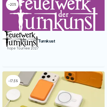
-20%
Veranstaltung
€€‎
Feuerwerk der Turnkust
hope Tournee 2027
-17,5%