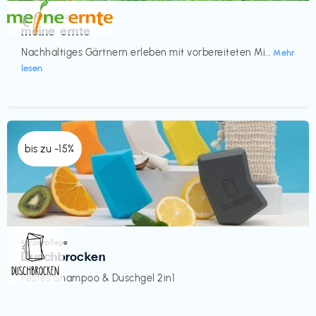
Küche & Haushalt
€‎
meine ernte
Nachhaltiges Gärtnern erleben mit vorbereiteten Mi...
Mehr
lesen
bis zu -15%
Körperpflege
€‎
Duschbrocken
Festes Shampoo & Duschgel 2in1