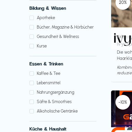
20%
Bildung & Wissen
Apotheke
Bücher, Magazine & Hörbücher
Access
€€‎
Gesundheit & Wellness
ivycli
Kurse
Die woh
Haarkl
Essen & Trinken
Kombini
reduzie
Kaffee & Tee
Lebensmittel
Nahrungsergänzung
Säfte & Smoothies
-10%
Alkoholische Getränke
Küche & Haushalt