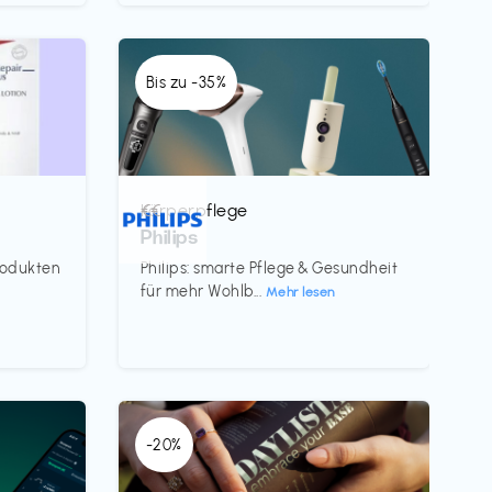
Bis zu -35%
Körperpflege
€€‎
Philips
rodukten
Philips: smarte Pflege & Gesundheit
für mehr Wohlb...
Mehr lesen
-20%