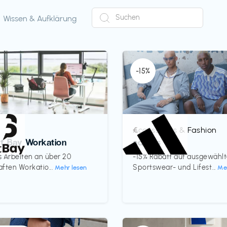
Wissen & Aufklärung
-15%
Accessoires & Fashion
€‎
ct Bay Workation
adidas
es Arbeiten an über 20
-15% Rabatt auf ausgewähl
ften Workatio...
Sportswear- und Lifest...
Mehr lesen
Me