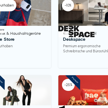
Guthaben
-10%
onik & Haushaltsgeräte
Homeoffice Möbel
€‎
e Store
Deskspace
uthaben
Premium ergonomische
Schreibtische und Bürostüh
neer
Pioneer
-25%