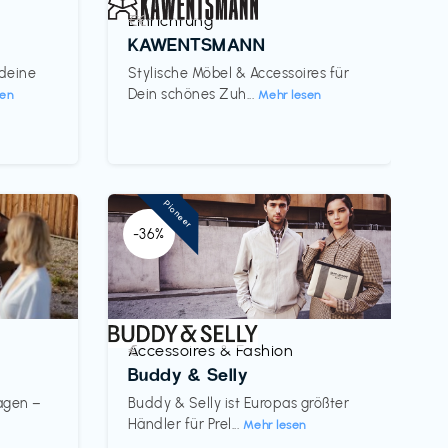
Einrichtung
€€‎
KAWENTSMANN
 deine
Stylische Möbel & Accessoires für
Dein schönes Zuh...
sen
Mehr lesen
Pioneer
-36%
Accessoires & Fashion
€‎
Buddy & Selly
wagen –
Buddy & Selly ist Europas größter
Händler für Prel...
Mehr lesen