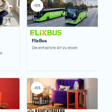
-10%
Mobilität
€‎
FlixBus
Die einfachste Art zu reisen
le
-15%