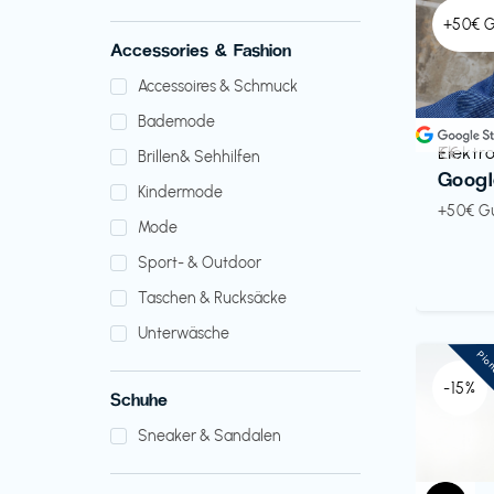
+50€ 
Accessories & Fashion
Accessoires & Schmuck
Bademode
Elektr
€€‎
Brillen& Sehhilfen
Googl
Kindermode
+50€ G
Mode
Sport- & Outdoor
Taschen & Rucksäcke
Unterwäsche
Pio
-15%
Schuhe
Sneaker & Sandalen