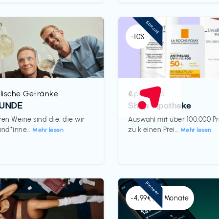
Special
-10%
lische Getränke
Apotheke
€‎
REUNDE
Shop Apotheke
ten Weine sind die, die wir
Auswahl mit über 100.000 P
und*inne...
zu kleinen Prei...
Mehr lesen
Mehr lesen
Pioneer
-4,99€ x 6 Monate