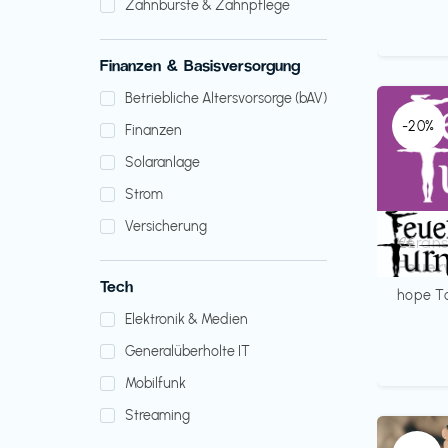
Zahnbürste & Zahnpflege
Finanzen & Basisversorgung
Betriebliche Altersvorsorge (bAV)
-20%
Finanzen
Solaranlage
Strom
Versicherung
Verans
€€‎
Feuer
Tech
hope T
Elektronik & Medien
Generalüberholte IT
Mobilfunk
Streaming