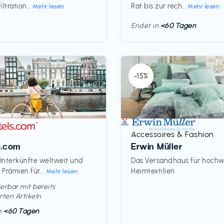
ltration...
Rat bis zur rech...
Mehr lesen
Mehr lesen
Endet in
<60 Tagen
-15%
Accessoires & Fashion
€‎
s.com
Erwin Müller
nterkünfte weltweit und
Das Versandhaus für hochw
Prämien für...
Heimtextilien
Mehr lesen
erbar mit bereits
rten Artikeln
in
<60 Tagen