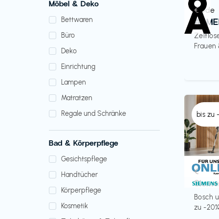
Möbel & Deko
Mode
€‎
Bettwaren
ARME
Büro
Zeitlos
Frauen
Deko
Einrichtung
Lampen
Matratzen
Regale und Schränke
bis zu
Bad & Körperpflege
Gesichtspflege
Küche 
€‎
Handtücher
Sieme
Körperpflege
Bosch u
Kosmetik
zu -20%