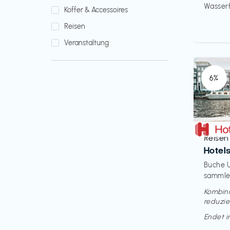
Wasserfi
Koffer & Accessoires
Reisen
Veranstaltung
6%
Reisen
€‎
Hotel
Buche U
sammle 
Kombini
reduzie
Endet 