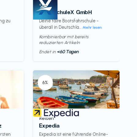
Kurse
€‎
BootsschuleX GmbH
ung zu
Deine faire Bootsfahrschule -
überall in Deutschla...
Mehr lesen
Kombinierbar mit bereits
reduzierten Artikeln
Endet in
<60 Tagen
6%
Reisen
€‎
z
Expedia
ersten
Expedia ist eine führende Online-