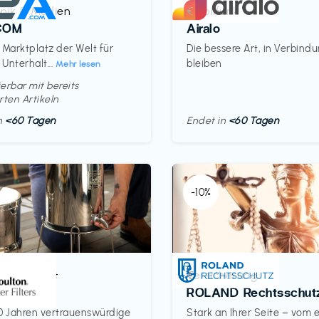
onik & Medien
Mobilfunk
€‎
COM
Airalo
 Marktplatz der Welt für
Die bessere Art, in Verbind
 Unterhalt...
bleiben
Mehr lesen
erbar mit bereits
rten Artikeln
in
<60 Tagen
Endet in
<60 Tagen
-10%
& Haushalt
Versicherung
€‎
on
ROLAND Rechtsschut
0 Jahren vertrauenswürdige
Stark an Ihrer Seite – vom 