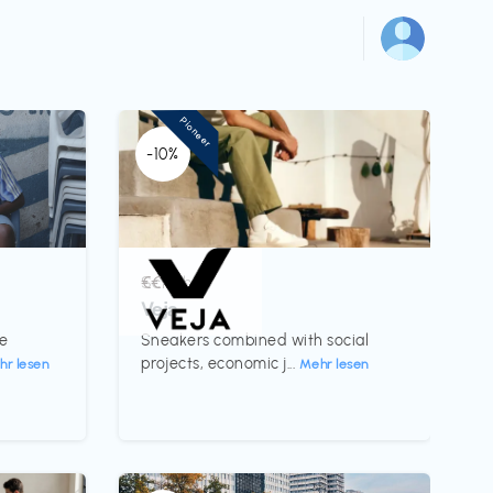
Pioneer
-10%
Schuhe
€€‎
Veja
te
Sneakers combined with social
projects, economic j...
hr lesen
Mehr lesen