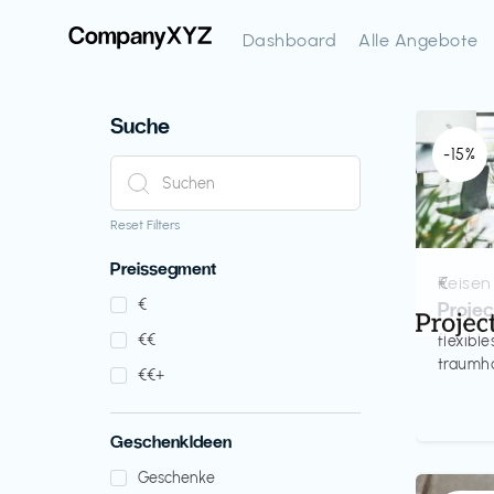
Dashboard
Alle Angebote
Suche
-15%
Reset Filters
Preissegment
Reisen
€‎
€‎
Proje
€‎€‎
flexibl
traumha
€‎€‎+
GeschenkIdeen
Geschenke