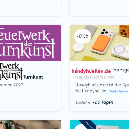
-17,5%
taltung
Elektronik & Haushaltsg
€‎
werk der Turnkust
handyhuellen.de
ournee 2027
Handyhuellen.de ist der Spe
für Handyhüllen...
Mehr lesen
Endet in
<60 Tagen
Pioneer