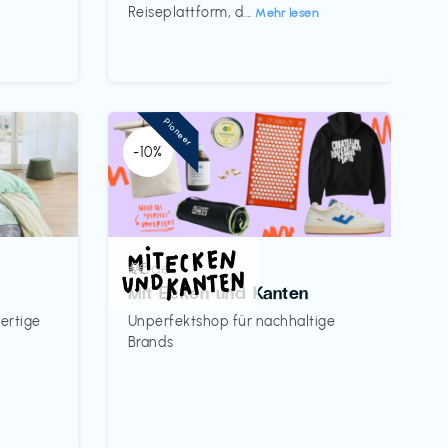
Reiseplattform, d...
Mehr lesen
Pioneer
-10%
Mode
€€‎
Mit Ecken und Kanten
ertige
Unperfektshop für nachhaltige
Brands