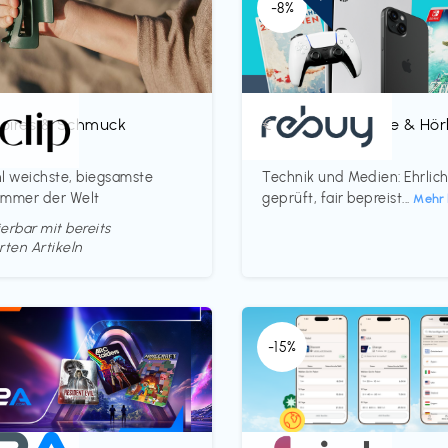
-8%
oires & Schmuck
Bücher, Magazine & Hö
€‎
p
rebuy
l weichste, biegsamste
Technik und Medien: Ehrlic
ammer der Welt
geprüft, fair bepreist...
Mehr 
erbar mit bereits
rten Artikeln
-15%