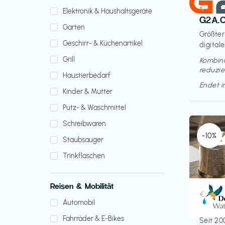
Elektr
€‎
Elektronik & Haushaltsgeräte
G2A.
Garten
Größter
Geschirr- & Küchenartikel
digitale
Grill
Kombini
reduzie
Haustierbedarf
Endet 
Kinder & Mutter
Putz- & Waschmittel
Schreibwaren
-10%
Staubsauger
Trinkflaschen
Reisen & Mobilität
Küche 
€‎
Automobil
Doult
Fahrräder & E-Bikes
Seit 20