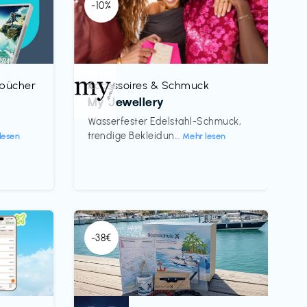
-10%
rbücher
Accessoires & Schmuck
€‎
My Jewellery
h
Wasserfester Edelstahl-Schmuck,
trendige Bekleidun...
lesen
Mehr lesen
-38€