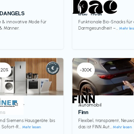
Lebensmittel
€€‎
DANGELS
bae Treat
e & innovative Mode für
Funktionale Bio-Snacks für
 & Männer.
Darmgesundheit –...
Mehr le
 -20%
-300€
& Haushalt
Automobil
€‎
ns
Finn
nd Siemens Hausgeräte: bis
Flexibel, transparent, Neu
 Sofort-R...
das ist FINN Aut...
Mehr lesen
Mehr lesen