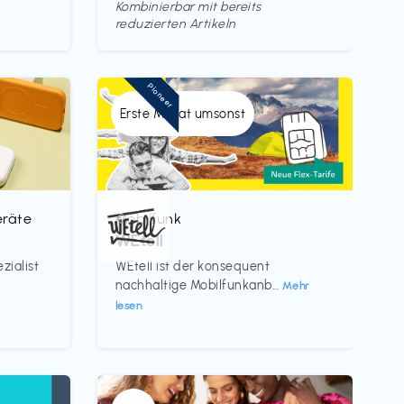
Kombinierbar mit bereits
reduzierten Artikeln
Pioneer
Erste Monat umsonst
eräte
Mobilfunk
€‎
WEtell
zialist
WEtell ist der konsequent
nachhaltige Mobilfunkanb...
Mehr
lesen