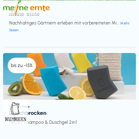
Küche & Haushalt
€‎
meine ernte
Nachhaltiges Gärtnern erleben mit vorbereiteten Mi...
Mehr
lesen
bis zu -15%
Körperpflege
€‎
Duschbrocken
Festes Shampoo & Duschgel 2in1