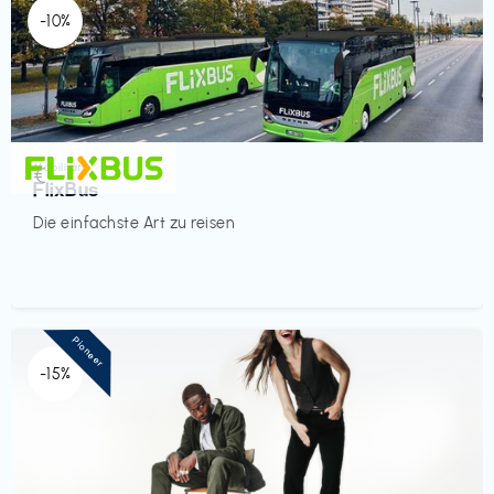
-10%
Mobilität
€‎
FlixBus
Die einfachste Art zu reisen
Pioneer
-15%