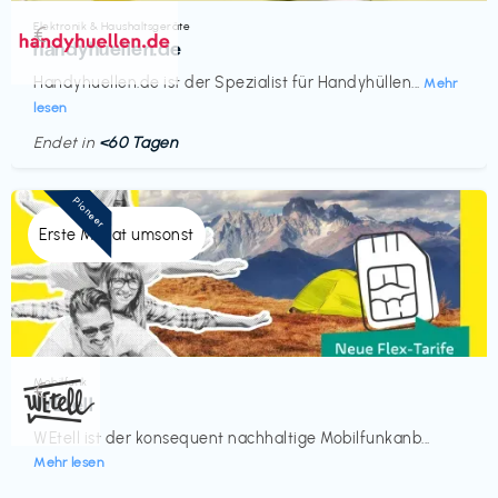
Elektronik & Haushaltsgeräte
€‎
handyhuellen.de
Handyhuellen.de ist der Spezialist für Handyhüllen...
Mehr
lesen
Endet in
<60 Tagen
Pioneer
Erste Monat umsonst
Mobilfunk
€‎
WEtell
WEtell ist der konsequent nachhaltige Mobilfunkanb...
Mehr lesen