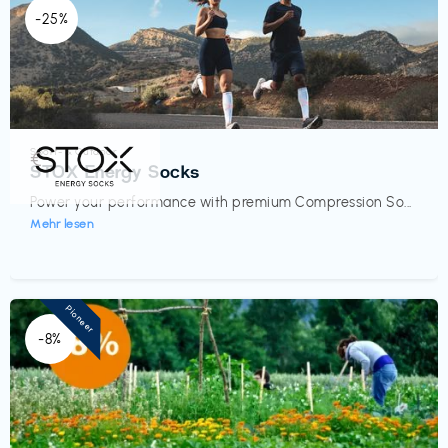
-25%
Sport- & Outdoor
€‎
STOX Energy Socks
Power your performance with premium Compression So...
Mehr lesen
Pioneer
-8%