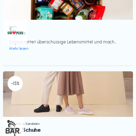
Essen
€‎
Sirplus
Sirplus rettet überschüssige Lebensmittel und mach...
Mehr lesen
-15%
Sneaker & Sandalen
€‎
BÄR Schuhe