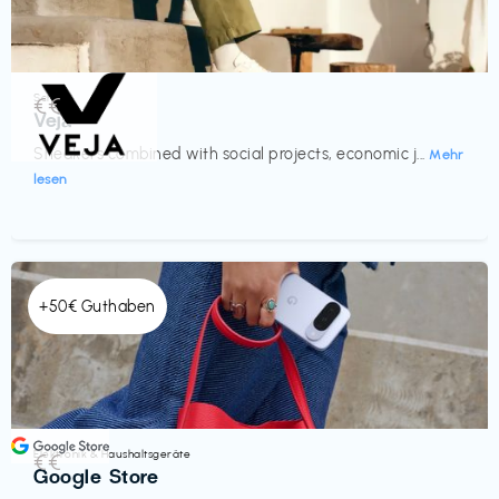
Schuhe
€€‎
Veja
Sneakers combined with social projects, economic j...
Mehr
lesen
+50€ Guthaben
Elektronik & Haushaltsgeräte
€€‎
Google Store