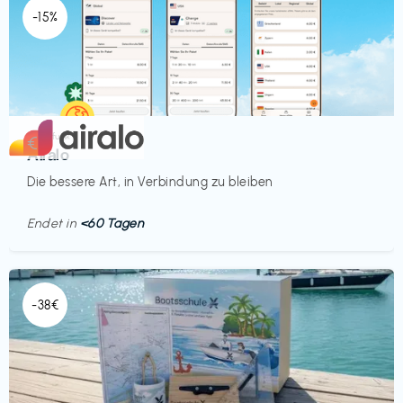
-15%
Mobilfunk
€‎
Airalo
Die bessere Art, in Verbindung zu bleiben
Endet in
<60 Tagen
-38€