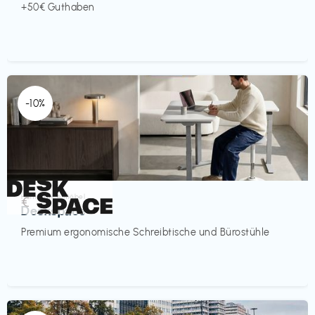
+50€ Guthaben
-10%
Homeoffice Möbel
€‎
Deskspace
Premium ergonomische Schreibtische und Bürostühle