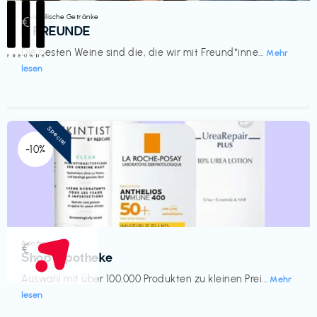
Alkoholische Getränke
€‎
III FREUNDE
Die besten Weine sind die, die wir mit Freund*inne...
Mehr
lesen
Special
-10%
Apotheke
€‎
Shop Apotheke
Auswahl mit über 100.000 Produkten zu kleinen Prei...
Mehr
lesen