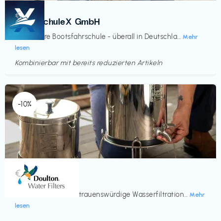
Kurse
€‎
BootsschuleX GmbH
Deine faire Bootsfahrschule - überall in Deutschla...
Mehr
lesen
Kombinierbar mit bereits reduzierten Artikeln
Endet in
<60 Tagen
-10%
Küche & Haushalt
€‎
Doulton
Seit 200 Jahren vertrauenswürdige Wasserfiltration...
Mehr
lesen