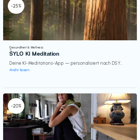
-25%
Gesundheit & Wellness
€‎
SYLO KI Meditation
Deine KI-Meditations-App — personalisiert nach DSY...
Mehr lesen
-20%