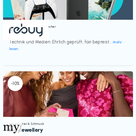
Bücher, Magazine & Hörbücher
€‎
rebuy
Technik und Medien: Ehrlich geprüft, fair bepreist...
Mehr
lesen
-10%
Accessoires & Schmuck
€‎
My Jewellery