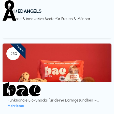
Mode
€‎
ARMEDANGELS
Zeitlose & innovative Mode für Frauen & Männer.
Pioneer
-25%
Lebensmittel
€€‎
bae Treat
Funktionale Bio-Snacks für deine Darmgesundheit –...
Mehr lesen