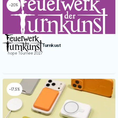
-20%
Veranstaltung
€€‎
Feuerwerk der Turnkust
hope Tournee 2027
-17,5%