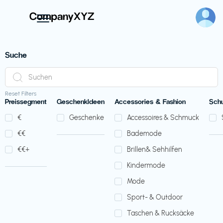
Suche
Reset Filters
Preissegment
GeschenkIdeen
Accessories & Fashion
Sch
€‎
Geschenke
Accessoires & Schmuck
€‎€‎
Bademode
€‎€‎+
Brillen& Sehhilfen
Kindermode
Mode
Sport- & Outdoor
Taschen & Rucksäcke