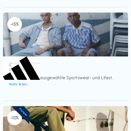
-15%
Accessoires & Fashion
€‎
adidas
-15% Rabatt auf ausgewählte Sportswear- und Lifest...
Mehr lesen
Pioneer
-10%