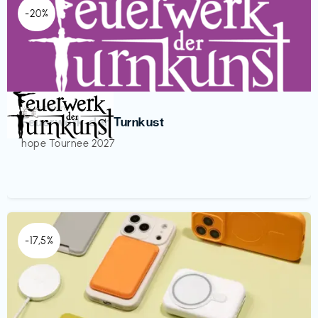
-20%
Veranstaltung
€€‎
Feuerwerk der Turnkust
hope Tournee 2027
-17,5%