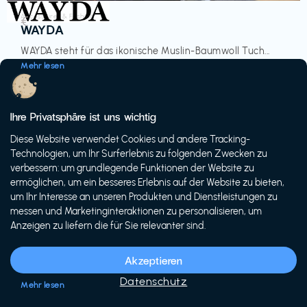
Accessoires & Fashion
€‎
WAYDA
WAYDA steht für das ikonische Muslin-Baumwoll Tuch...
Mehr lesen
Ihre Privatsphäre ist uns wichtig
Diese Website verwendet Cookies und andere Tracking-
-20%
Technologien, um Ihr Surferlebnis zu folgenden Zwecken zu
verbessern: um grundlegende Funktionen der Website zu
ermöglichen, um ein besseres Erlebnis auf der Website zu bieten,
um Ihr Interesse an unseren Produkten und Dienstleistungen zu
messen und Marketinginteraktionen zu personalisieren, um
Anzeigen zu liefern die für Sie relevanter sind.
Fahrräder & E-Bikes
€€‎
Siech Cycles
Akzeptieren
Entdecke den Schweizer Brand für urbane Fahrräder...
Datenschutz
Mehr lesen