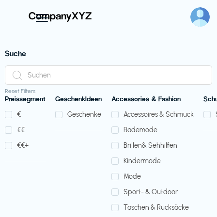
Suche
Reset Filters
Preissegment
GeschenkIdeen
Accessories & Fashion
Sch
€‎
Geschenke
Accessoires & Schmuck
€‎€‎
Bademode
€‎€‎+
Brillen& Sehhilfen
Kindermode
Mode
Sport- & Outdoor
Taschen & Rucksäcke