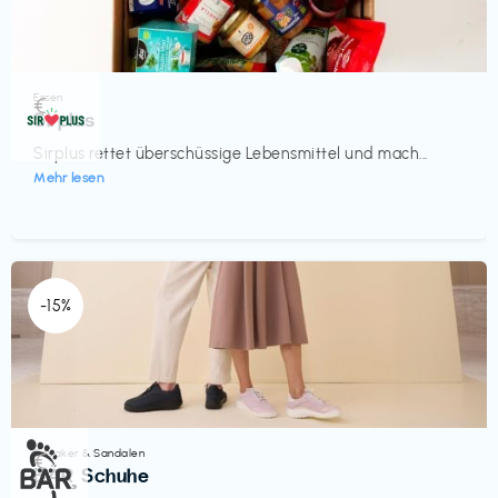
Essen
€‎
Sirplus
Sirplus rettet überschüssige Lebensmittel und mach...
Mehr lesen
-15%
Sneaker & Sandalen
€‎
BÄR Schuhe