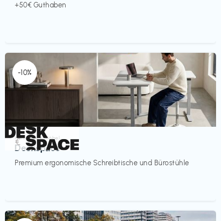
+50€ Guthaben
-10%
Homeoffice Möbel
€‎
Deskspace
Premium ergonomische Schreibtische und Bürostühle