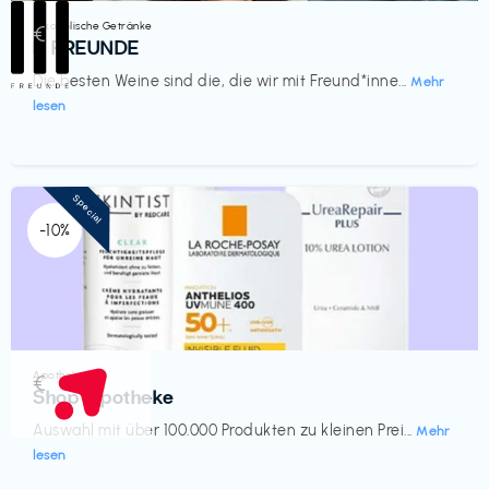
Alkoholische Getränke
€‎
III FREUNDE
Die besten Weine sind die, die wir mit Freund*inne...
Mehr
lesen
Special
-10%
Apotheke
€‎
Shop Apotheke
Auswahl mit über 100.000 Produkten zu kleinen Prei...
Mehr
lesen