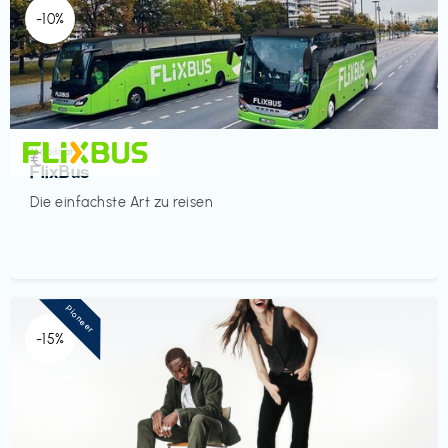
-10%
Mobilität
€‎
FlixBus
Die einfachste Art zu reisen
Pioneer
-15%