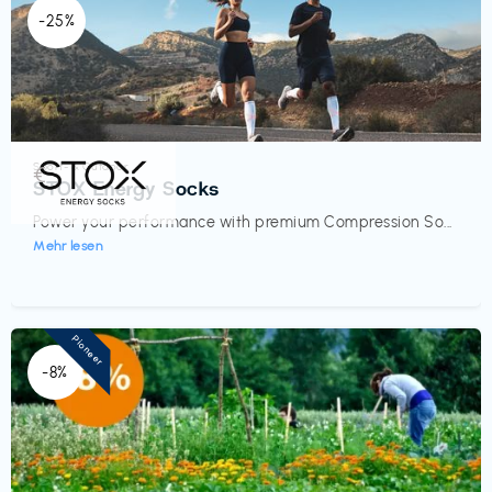
-25%
Sport- & Outdoor
€‎
STOX Energy Socks
Power your performance with premium Compression So...
Mehr lesen
Pioneer
-8%