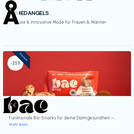
Mode
€‎
ARMEDANGELS
Zeitlose & innovative Mode für Frauen & Männer.
Pioneer
-25%
Lebensmittel
€€‎
bae Treat
Funktionale Bio-Snacks für deine Darmgesundheit –...
Mehr lesen