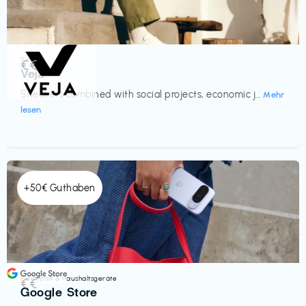
Schuhe
€€‎
Veja
Sneakers combined with social projects, economic j...
Mehr
lesen
+50€ Guthaben
Elektronik & Haushaltsgeräte
€€‎
Google Store