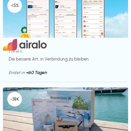
-15%
Mobilfunk
€‎
Airalo
Die bessere Art, in Verbindung zu bleiben
Endet in
<60 Tagen
-38€