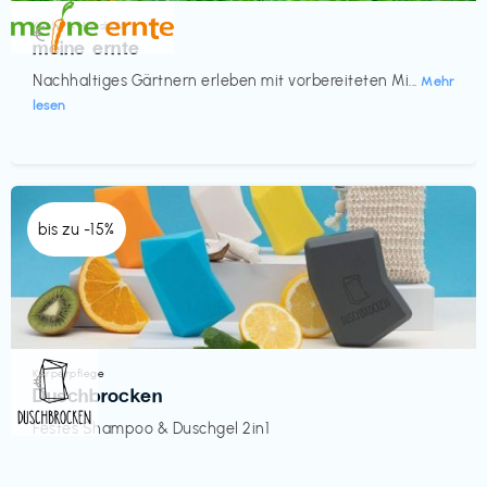
Küche & Haushalt
€‎
meine ernte
Nachhaltiges Gärtnern erleben mit vorbereiteten Mi...
Mehr
lesen
bis zu -15%
Körperpflege
€‎
Duschbrocken
Festes Shampoo & Duschgel 2in1