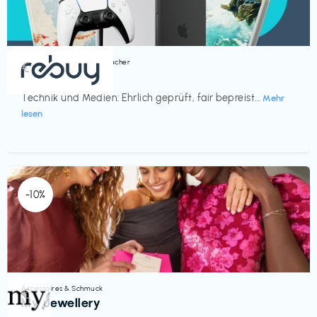
Bücher, Magazine & Hörbücher
€‎
rebuy
Technik und Medien: Ehrlich geprüft, fair bepreist...
Mehr
lesen
-10%
Accessoires & Schmuck
€‎
My Jewellery