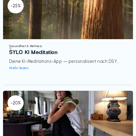
-25%
Gesundheit & Wellness
€‎
SYLO KI Meditation
Deine KI-Meditations-App — personalisiert nach DSY...
Mehr lesen
-20%