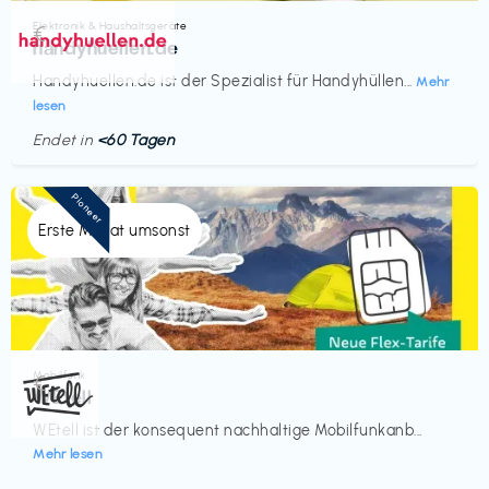
Elektronik & Haushaltsgeräte
€‎
handyhuellen.de
Handyhuellen.de ist der Spezialist für Handyhüllen...
Mehr
lesen
Endet in
<60 Tagen
Pioneer
Erste Monat umsonst
Mobilfunk
€‎
WEtell
WEtell ist der konsequent nachhaltige Mobilfunkanb...
Mehr lesen