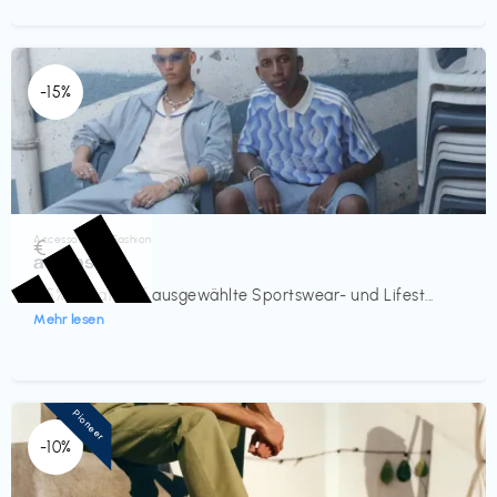
-15%
Accessoires & Fashion
€‎
adidas
-15% Rabatt auf ausgewählte Sportswear- und Lifest...
Mehr lesen
Pioneer
-10%