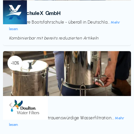
Kurse
€‎
BootsschuleX GmbH
Deine faire Bootsfahrschule - überall in Deutschla...
Mehr
lesen
Kombinierbar mit bereits reduzierten Artikeln
Endet in
<60 Tagen
-10%
Küche & Haushalt
€‎
Doulton
Seit 200 Jahren vertrauenswürdige Wasserfiltration...
Mehr
lesen