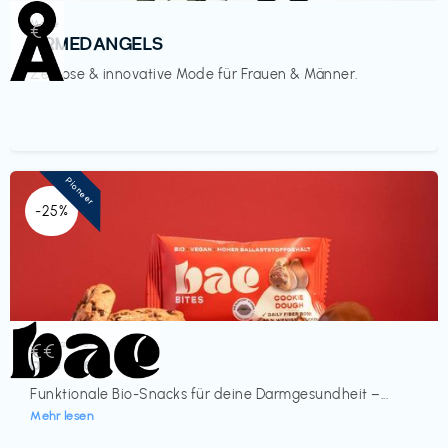
Mode
€‎
ARMEDANGELS
Zeitlose & innovative Mode für Frauen & Männer.
Pioneer
-25%
Lebensmittel
€€‎
bae Treat
Funktionale Bio-Snacks für deine Darmgesundheit –...
Mehr lesen