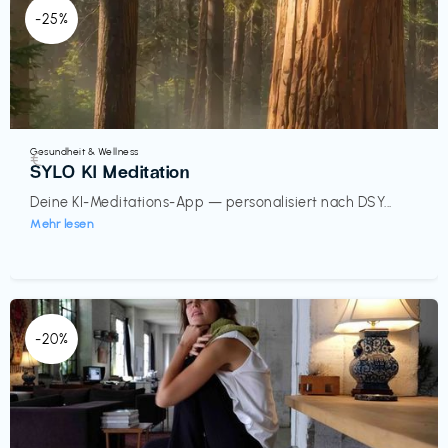
-25%
Gesundheit & Wellness
€‎
SYLO KI Meditation
Deine KI-Meditations-App — personalisiert nach DSY...
Mehr lesen
-20%