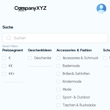
Suche
Reset Filters
Preissegment
GeschenkIdeen
Accessories & Fashion
Sch
€‎
Geschenke
Accessoires & Schmuck
€‎€‎
Bademode
€‎€‎+
Brillen& Sehhilfen
Kindermode
Mode
Sport- & Outdoor
Taschen & Rucksäcke