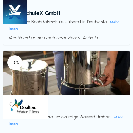
Kurse
€‎
BootsschuleX GmbH
Deine faire Bootsfahrschule - überall in Deutschla...
Mehr
lesen
Kombinierbar mit bereits reduzierten Artikeln
Endet in
<60 Tagen
-10%
Küche & Haushalt
€‎
Doulton
Seit 200 Jahren vertrauenswürdige Wasserfiltration...
Mehr
lesen