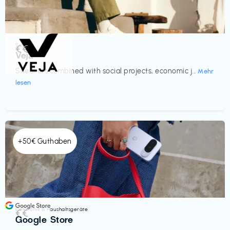
Schuhe
€€‎
Veja
Sneakers combined with social projects, economic j...
Mehr
lesen
+50€ Guthaben
Elektronik & Haushaltsgeräte
€€‎
Google Store