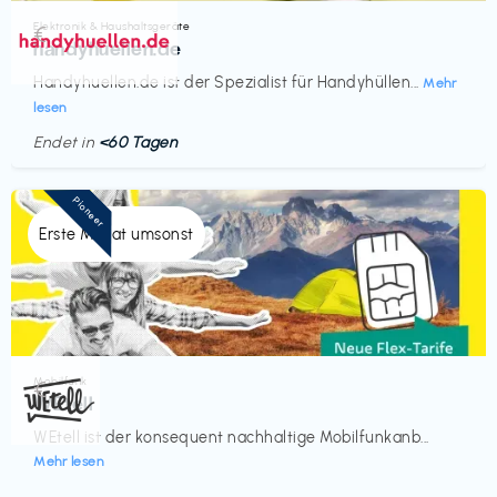
Elektronik & Haushaltsgeräte
€‎
handyhuellen.de
Handyhuellen.de ist der Spezialist für Handyhüllen...
Mehr
lesen
Endet in
<60 Tagen
Pioneer
Erste Monat umsonst
Mobilfunk
€‎
WEtell
WEtell ist der konsequent nachhaltige Mobilfunkanb...
Mehr lesen