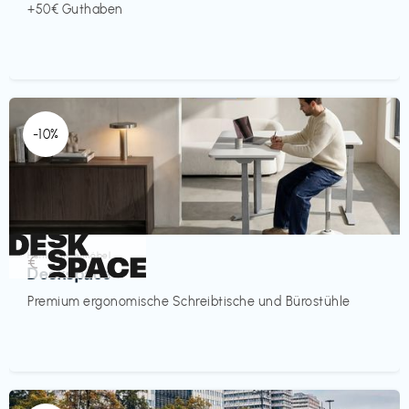
+50€ Guthaben
-10%
Homeoffice Möbel
€‎
Deskspace
Premium ergonomische Schreibtische und Bürostühle