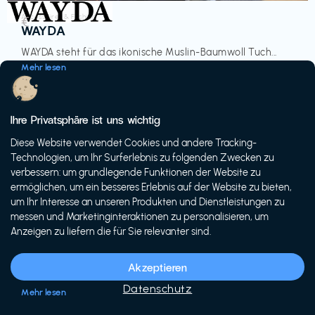
Accessoires & Fashion
€‎
WAYDA
WAYDA steht für das ikonische Muslin-Baumwoll Tuch...
Mehr lesen
Ihre Privatsphäre ist uns wichtig
Diese Website verwendet Cookies und andere Tracking-
-20%
Technologien, um Ihr Surferlebnis zu folgenden Zwecken zu
verbessern: um grundlegende Funktionen der Website zu
ermöglichen, um ein besseres Erlebnis auf der Website zu bieten,
um Ihr Interesse an unseren Produkten und Dienstleistungen zu
messen und Marketinginteraktionen zu personalisieren, um
Anzeigen zu liefern die für Sie relevanter sind.
Fahrräder & E-Bikes
€€‎
Siech Cycles
Akzeptieren
Entdecke den Schweizer Brand für urbane Fahrräder...
Datenschutz
Mehr lesen