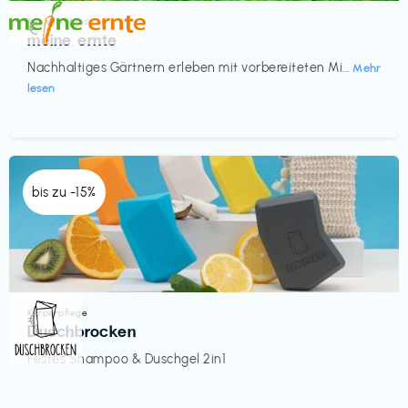
Küche & Haushalt
€‎
meine ernte
Nachhaltiges Gärtnern erleben mit vorbereiteten Mi...
Mehr
lesen
bis zu -15%
Körperpflege
€‎
Duschbrocken
Festes Shampoo & Duschgel 2in1