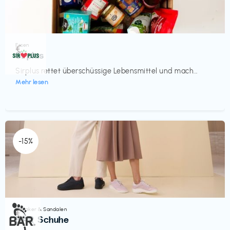
Essen
€‎
Sirplus
Sirplus rettet überschüssige Lebensmittel und mach...
Mehr lesen
-15%
Sneaker & Sandalen
€‎
BÄR Schuhe