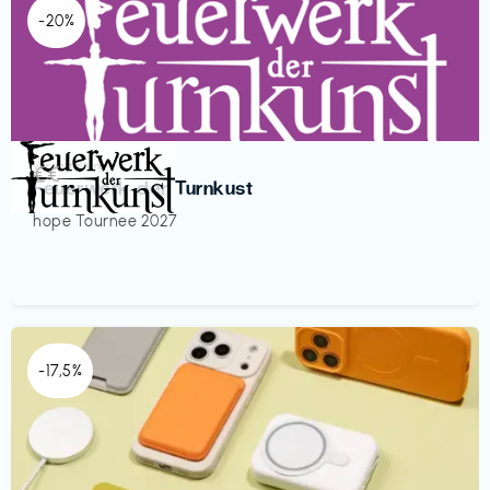
-20%
Veranstaltung
€€‎
Feuerwerk der Turnkust
hope Tournee 2027
-17,5%