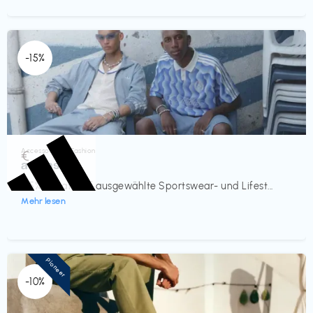
-15%
Accessoires & Fashion
€‎
adidas
-15% Rabatt auf ausgewählte Sportswear- und Lifest...
Mehr lesen
Pioneer
-10%