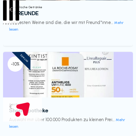
Alkoholische Getränke
€‎
III FREUNDE
Die besten Weine sind die, die wir mit Freund*inne...
Mehr
lesen
Special
-10%
Apotheke
€‎
Shop Apotheke
Auswahl mit über 100.000 Produkten zu kleinen Prei...
Mehr
lesen