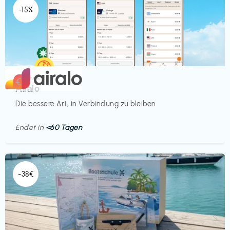
-15%
Mobilfunk
€‎
Airalo
Die bessere Art, in Verbindung zu bleiben
Endet in
<60 Tagen
-38€