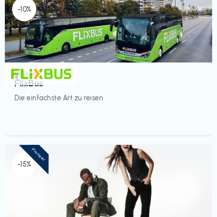
-10%
Mobilität
€‎
FlixBus
Die einfachste Art zu reisen
Pioneer
-15%