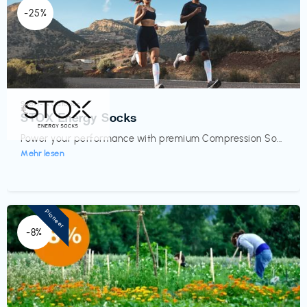
-25%
Sport- & Outdoor
€‎
STOX Energy Socks
Power your performance with premium Compression So...
Mehr lesen
Pioneer
-8%