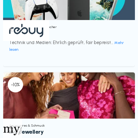
Bücher, Magazine & Hörbücher
€‎
rebuy
Technik und Medien: Ehrlich geprüft, fair bepreist...
Mehr
lesen
-10%
Accessoires & Schmuck
€‎
My Jewellery