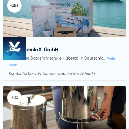
-38€
Kurse
€‎
BootsschuleX GmbH
Deine faire Bootsfahrschule - überall in Deutschla...
Mehr
lesen
Kombinierbar mit bereits reduzierten Artikeln
Endet in
<60 Tagen
-10%