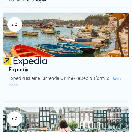
Endet in
<60 Tagen
6%
Reisen
€‎
Expedia
Expedia ist eine führende Online-Reiseplattform, d...
Mehr
lesen
6%