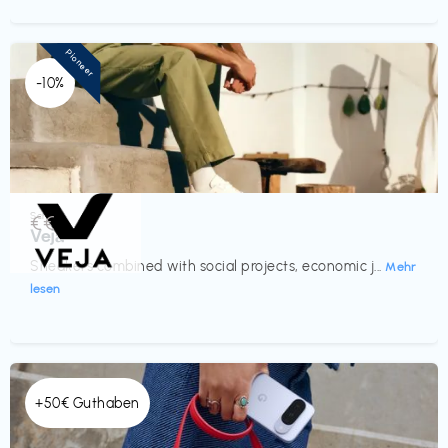
Pioneer
-10%
Schuhe
€€‎
Veja
Sneakers combined with social projects, economic j...
Mehr
lesen
+50€ Guthaben