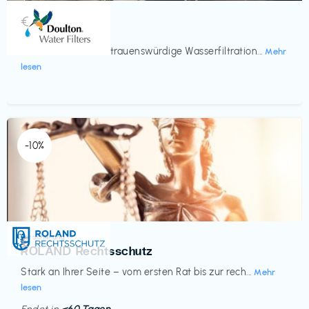
Küche & Haushalt
€‎
Doulton
Seit 200 Jahren vertrauenswürdige Wasserfiltration...
Mehr
lesen
-10%
Versicherung
€‎
ROLAND Rechtsschutz
Stark an Ihrer Seite – vom ersten Rat bis zur rech...
Mehr
lesen