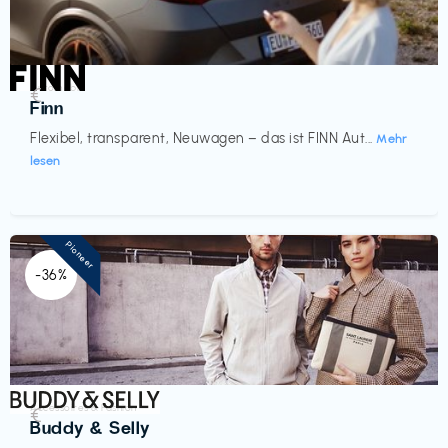
Automobil
€‎
Finn
Flexibel, transparent, Neuwagen – das ist FINN Aut...
Mehr
lesen
Pioneer
-36%
Accessoires & Fashion
€‎
Buddy & Selly