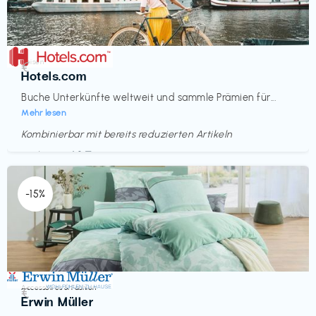
Reisen
€‎
Hotels.com
Buche Unterkünfte weltweit und sammle Prämien für...
Mehr lesen
Kombinierbar mit bereits reduzierten Artikeln
Endet in
<60 Tagen
-15%
Accessoires & Fashion
€‎
Erwin Müller