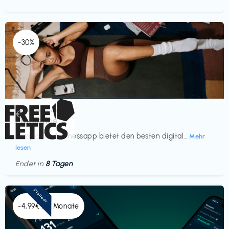
-30%
Gesundheit & Wellness
€‎
Freeletics
Europas Nr. 1 Fitnessapp bietet den besten digital...
Mehr
lesen
Endet in
8 Tagen
Pioneer
-4,99€ x 6 Monate