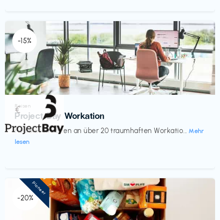
-15%
Reisen
€‎
Project Bay Workation
flexibles Arbeiten an über 20 traumhaften Workatio...
Mehr
lesen
Pioneer
-20%