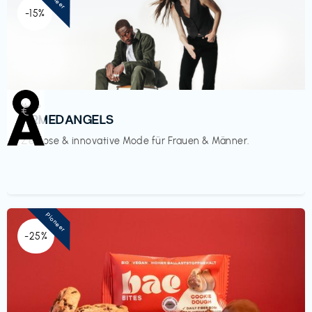
-15%
Mode
€‎
ARMEDANGELS
Zeitlose & innovative Mode für Frauen & Männer.
Pioneer
-25%