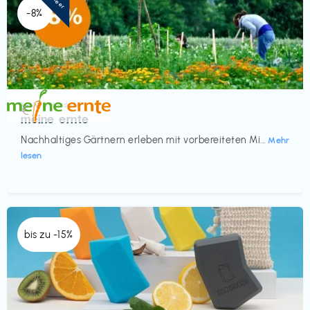
-8%
Küche & Haushalt
€‎
meine ernte
Nachhaltiges Gärtnern erleben mit vorbereiteten Mi...
Mehr
lesen
bis zu -15%