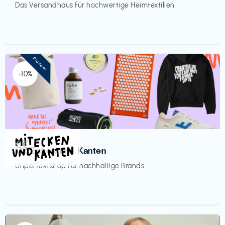
Das Versandhaus für hochwertige Heimtextilien
Pioneer
-10%
Mode
€€‎
Mit Ecken und Kanten
Unperfektshop für nachhaltige Brands