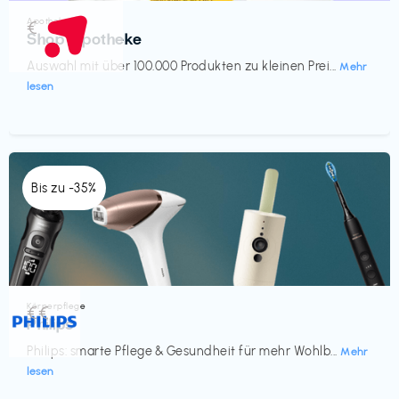
Apotheke
€‎
Shop Apotheke
Auswahl mit über 100.000 Produkten zu kleinen Prei...
Mehr
lesen
Bis zu -35%
Körperpflege
€€‎
Philips
Philips: smarte Pflege & Gesundheit für mehr Wohlb...
Mehr
lesen