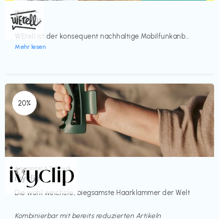
Mobilfunk
€‎
WEtell
WEtell ist der konsequent nachhaltige Mobilfunkanb...
Mehr lesen
20%
Accessoires & Schmuck
€€‎
ivyclip
Die wohl weichste, biegsamste Haarklammer der Welt
Kombinierbar mit bereits reduzierten Artikeln