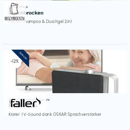
Körperpflege
€‎
Duschbrocken
Festes Shampoo & Duschgel 2in1
Special
-12%
Elektronik & Haushaltsgeräte
€‎
Faller Audio
Klarer TV-Sound dank OSKAR Sprachverstärker