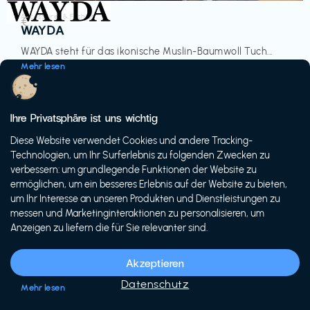
Accessoires & Fashion
€‎
WAYDA
WAYDA steht für das ikonische Muslin-Baumwoll Tuch...
Mehr lesen
Ihre Privatsphäre ist uns wichtig
Diese Website verwendet Cookies und andere Tracking-
-20%
Technologien, um Ihr Surferlebnis zu folgenden Zwecken zu
verbessern: um grundlegende Funktionen der Website zu
ermöglichen, um ein besseres Erlebnis auf der Website zu bieten,
um Ihr Interesse an unseren Produkten und Dienstleistungen zu
messen und Marketinginteraktionen zu personalisieren, um
Anzeigen zu liefern die für Sie relevanter sind.
Fahrräder & E-Bikes
€€‎
Siech Cycles
Akzeptieren
Entdecke den Schweizer Brand für urbane Fahrräder...
Datenschutz
Mehr lesen