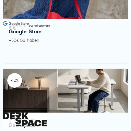
Elektronik & Haushaltsgeräte
€€‎
Google Store
+50€ Guthaben
-10%
Homeoffice Möbel
€‎
Deskspace