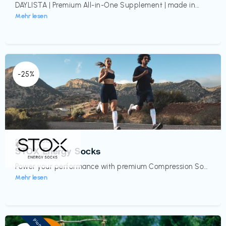
DAYLISTA | Premium All-in-One Supplement | made in...
Mehr lesen
-25%
Sport- & Outdoor
€‎
STOX Energy Socks
Power your performance with premium Compression So...
Mehr lesen
Pioneer