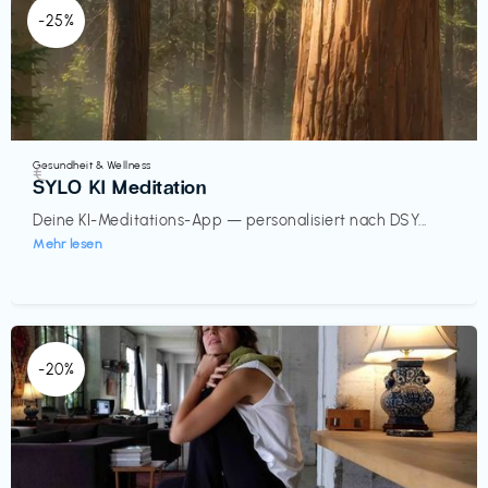
-25%
Gesundheit & Wellness
€‎
SYLO KI Meditation
Deine KI-Meditations-App — personalisiert nach DSY...
Mehr lesen
-20%