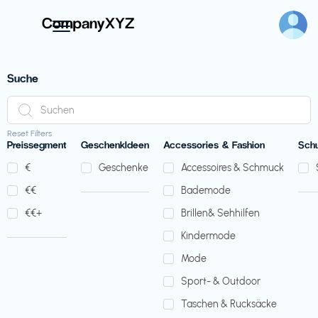
Suche
Reset Filters
Preissegment
GeschenkIdeen
Accessories & Fashion
Sch
€‎
Geschenke
Accessoires & Schmuck
€‎€‎
Bademode
€‎€‎+
Brillen& Sehhilfen
Kindermode
Mode
Sport- & Outdoor
Taschen & Rucksäcke