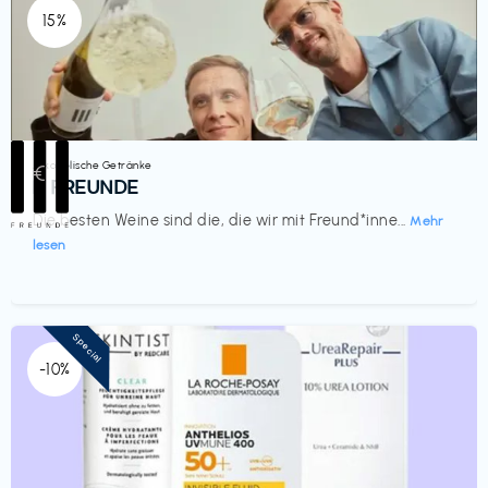
15%
Alkoholische Getränke
€‎
III FREUNDE
Die besten Weine sind die, die wir mit Freund*inne...
Mehr
lesen
Special
-10%