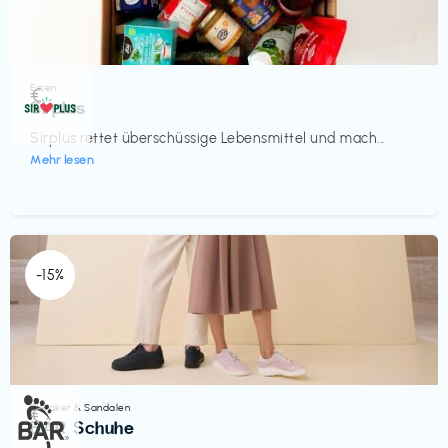
Essen
€‎
Sirplus
Sirplus rettet überschüssige Lebensmittel und mach...
Mehr lesen
-15%
Sneaker & Sandalen
€‎
BÄR Schuhe