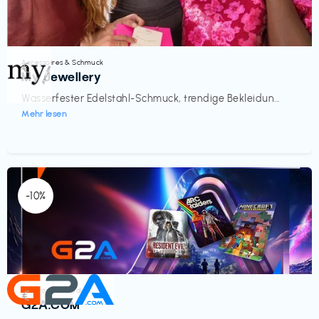
Accessoires & Schmuck
€‎
My Jewellery
Wasserfester Edelstahl-Schmuck, trendige Bekleidun...
Mehr lesen
-10%
Elektronik & Medien
€‎
G2A.COM