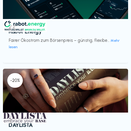
Strom
€€‎
Rabot Energy
Fairer Ökostrom zum Börsenpreis – günstig, flexibe...
Mehr
lesen
-20%
Gesundheit & Wellness
€‎
DAYLISTA