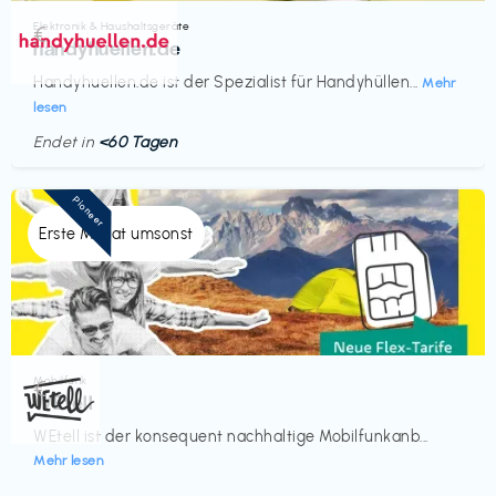
Elektronik & Haushaltsgeräte
€‎
handyhuellen.de
Handyhuellen.de ist der Spezialist für Handyhüllen...
Mehr
lesen
Endet in
<60 Tagen
Pioneer
Erste Monat umsonst
Mobilfunk
€‎
WEtell
WEtell ist der konsequent nachhaltige Mobilfunkanb...
Mehr lesen