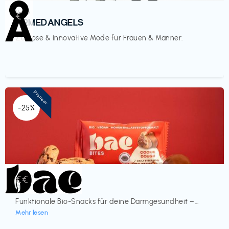
Mode
€‎
ARMEDANGELS
Zeitlose & innovative Mode für Frauen & Männer.
Pioneer
-25%
Lebensmittel
€€‎
bae Treat
Funktionale Bio-Snacks für deine Darmgesundheit –...
Mehr lesen