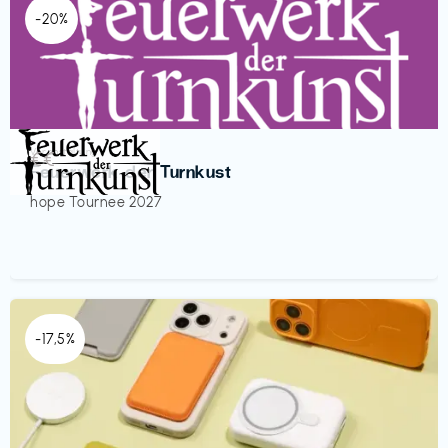
-20%
Veranstaltung
€€‎
Feuerwerk der Turnkust
hope Tournee 2027
-17,5%