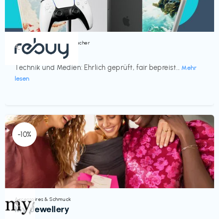
Bücher, Magazine & Hörbücher
€‎
rebuy
Technik und Medien: Ehrlich geprüft, fair bepreist...
Mehr
lesen
-10%
Accessoires & Schmuck
€‎
My Jewellery