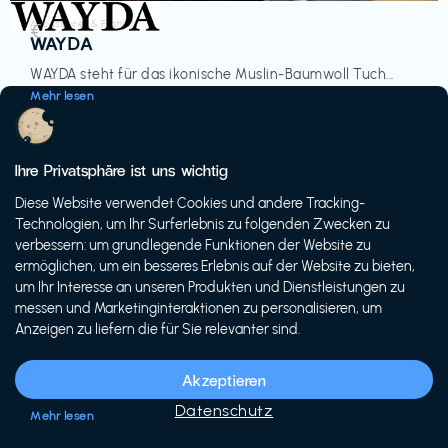
Accessoires & Fashion
€‎
WAYDA
WAYDA steht für das ikonische Muslin-Baumwoll Tuch...
Mehr lesen
Ihre Privatsphäre ist uns wichtig
Diese Website verwendet Cookies und andere Tracking-
-20%
Technologien, um Ihr Surferlebnis zu folgenden Zwecken zu
verbessern: um grundlegende Funktionen der Website zu
ermöglichen, um ein besseres Erlebnis auf der Website zu bieten,
um Ihr Interesse an unseren Produkten und Dienstleistungen zu
messen und Marketinginteraktionen zu personalisieren, um
Anzeigen zu liefern die für Sie relevanter sind.
Fahrräder & E-Bikes
€€‎
Siech Cycles
Akzeptieren
Entdecke den Schweizer Brand für urbane Fahrräder...
Datenschutz
Mehr lesen