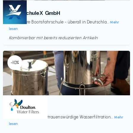
Kurse
€‎
BootsschuleX GmbH
Deine faire Bootsfahrschule - überall in Deutschla...
Mehr
lesen
Kombinierbar mit bereits reduzierten Artikeln
Endet in
<60 Tagen
-10%
Küche & Haushalt
€‎
Doulton
Seit 200 Jahren vertrauenswürdige Wasserfiltration...
Mehr
lesen