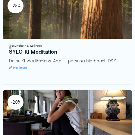
-25%
Gesundheit & Wellness
€‎
SYLO KI Meditation
Deine KI-Meditations-App — personalisiert nach DSY...
Mehr lesen
-20%