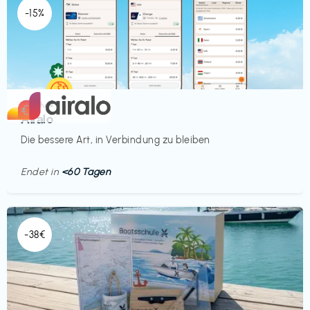
-15%
Mobilfunk
€‎
Airalo
Die bessere Art, in Verbindung zu bleiben
Endet in
<60 Tagen
-38€