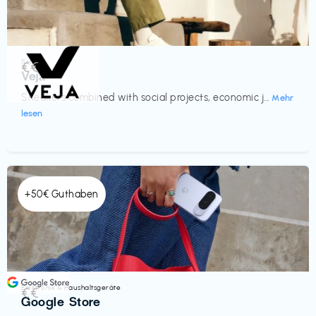
Schuhe
€€‎
Veja
Sneakers combined with social projects, economic j...
Mehr
lesen
+50€ Guthaben
Elektronik & Haushaltsgeräte
€€‎
Google Store