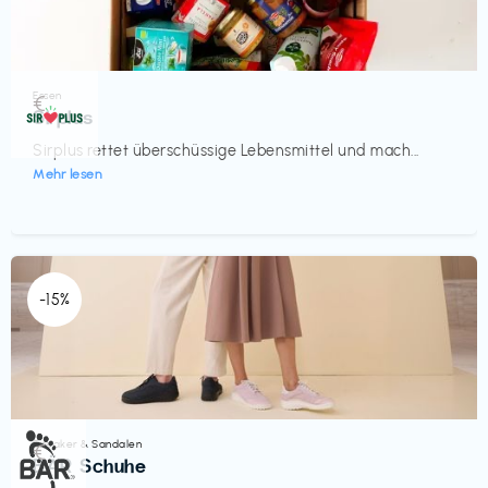
Essen
€‎
Sirplus
Sirplus rettet überschüssige Lebensmittel und mach...
Mehr lesen
-15%
Sneaker & Sandalen
€‎
BÄR Schuhe