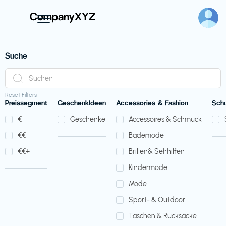
Suche
Reset Filters
Preissegment
GeschenkIdeen
Accessories & Fashion
Sch
€‎
Geschenke
Accessoires & Schmuck
€‎€‎
Bademode
€‎€‎+
Brillen& Sehhilfen
Kindermode
Mode
Sport- & Outdoor
Taschen & Rucksäcke