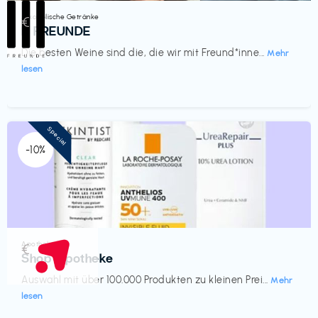
Alkoholische Getränke
€‎
III FREUNDE
Die besten Weine sind die, die wir mit Freund*inne...
Mehr
lesen
Special
-10%
Apotheke
€‎
Shop Apotheke
Auswahl mit über 100.000 Produkten zu kleinen Prei...
Mehr
lesen