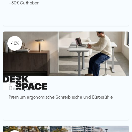
+50€ Guthaben
-10%
Homeoffice Möbel
€‎
Deskspace
Premium ergonomische Schreibtische und Bürostühle