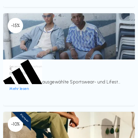
-15%
Accessoires & Fashion
€‎
adidas
-15% Rabatt auf ausgewählte Sportswear- und Lifest...
Mehr lesen
Pioneer
-10%