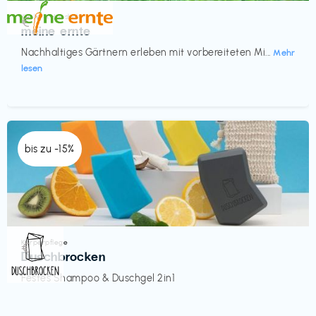
Küche & Haushalt
€‎
meine ernte
Nachhaltiges Gärtnern erleben mit vorbereiteten Mi...
Mehr
lesen
bis zu -15%
Körperpflege
€‎
Duschbrocken
Festes Shampoo & Duschgel 2in1