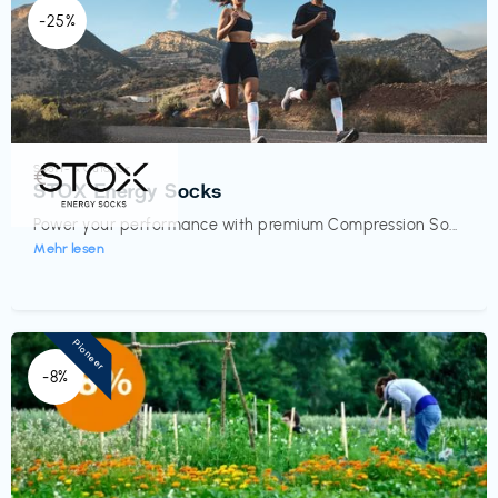
-25%
Sport- & Outdoor
€‎
STOX Energy Socks
Power your performance with premium Compression So...
Mehr lesen
Pioneer
-8%