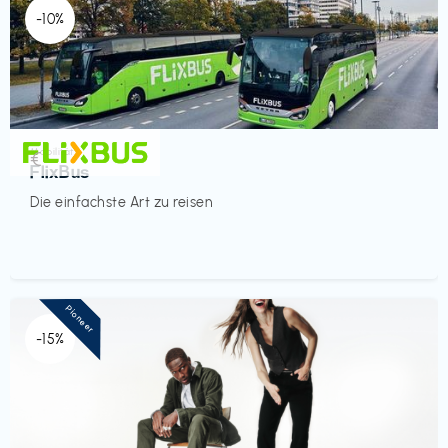
-10%
Mobilität
€‎
FlixBus
Die einfachste Art zu reisen
Pioneer
-15%