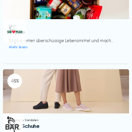
Essen
€‎
Sirplus
Sirplus rettet überschüssige Lebensmittel und mach...
Mehr lesen
-15%
Sneaker & Sandalen
€‎
BÄR Schuhe