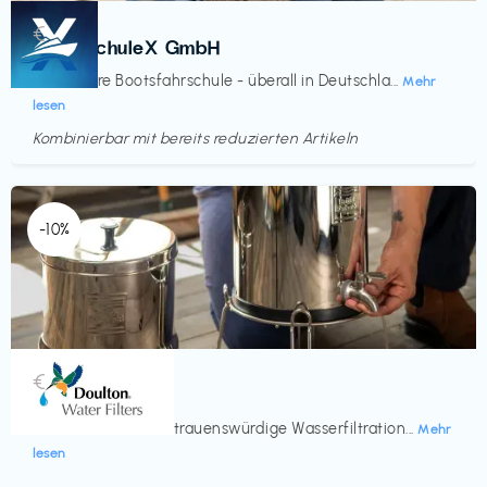
Kurse
€‎
BootsschuleX GmbH
Deine faire Bootsfahrschule - überall in Deutschla...
Mehr
lesen
Kombinierbar mit bereits reduzierten Artikeln
Endet in
<60 Tagen
-10%
Küche & Haushalt
€‎
Doulton
Seit 200 Jahren vertrauenswürdige Wasserfiltration...
Mehr
lesen