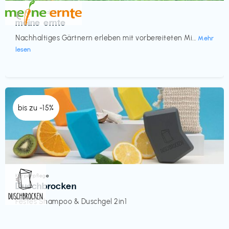
Küche & Haushalt
€‎
meine ernte
Nachhaltiges Gärtnern erleben mit vorbereiteten Mi...
Mehr
lesen
bis zu -15%
Körperpflege
€‎
Duschbrocken
Festes Shampoo & Duschgel 2in1