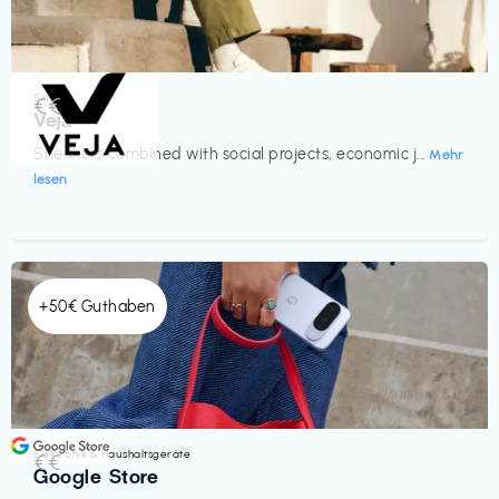
Schuhe
€€‎
Veja
Sneakers combined with social projects, economic j...
Mehr
lesen
+50€ Guthaben
Elektronik & Haushaltsgeräte
€€‎
Google Store