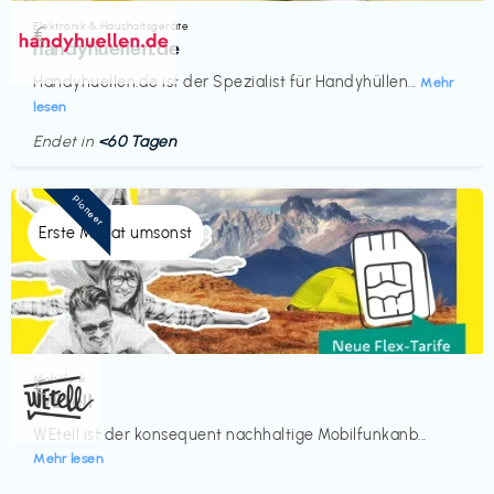
Elektronik & Haushaltsgeräte
€‎
handyhuellen.de
Handyhuellen.de ist der Spezialist für Handyhüllen...
Mehr
lesen
Endet in
<60 Tagen
Pioneer
Erste Monat umsonst
Mobilfunk
€‎
WEtell
WEtell ist der konsequent nachhaltige Mobilfunkanb...
Mehr lesen