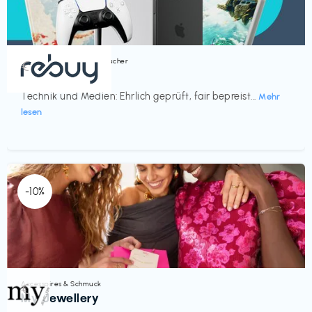
Bücher, Magazine & Hörbücher
€‎
rebuy
Technik und Medien: Ehrlich geprüft, fair bepreist...
Mehr
lesen
-10%
Accessoires & Schmuck
€‎
My Jewellery