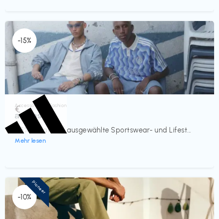
-15%
Accessoires & Fashion
€‎
adidas
-15% Rabatt auf ausgewählte Sportswear- und Lifest...
Mehr lesen
Pioneer
-10%