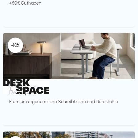
+50€ Guthaben
-10%
Homeoffice Möbel
€‎
Deskspace
Premium ergonomische Schreibtische und Bürostühle