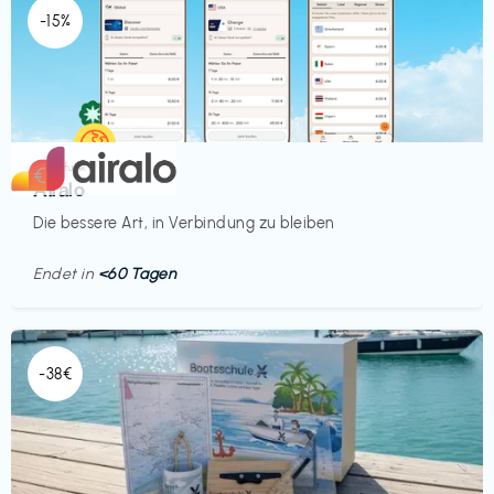
-15%
Mobilfunk
€‎
Airalo
Die bessere Art, in Verbindung zu bleiben
Endet in
<60 Tagen
-38€