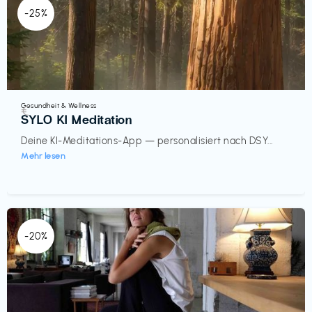
-25%
Gesundheit & Wellness
€‎
SYLO KI Meditation
Deine KI-Meditations-App — personalisiert nach DSY...
Mehr lesen
-20%