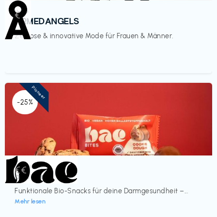
Mode
€‎
ARMEDANGELS
Zeitlose & innovative Mode für Frauen & Männer.
Pioneer
-25%
Lebensmittel
€€‎
bae Treat
Funktionale Bio-Snacks für deine Darmgesundheit –...
Mehr lesen