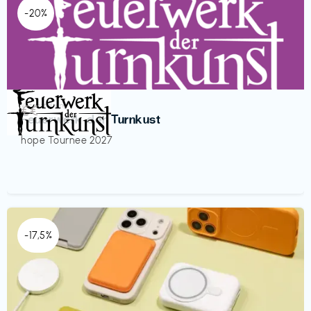
-20%
Veranstaltung
€€‎
Feuerwerk der Turnkust
hope Tournee 2027
-17,5%