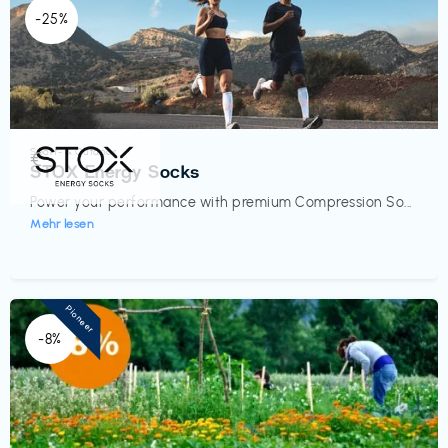
-25%
Sport- & Outdoor
€‎
STOX Energy Socks
Power your performance with premium Compression So...
Mehr lesen
Pioneer
-8%