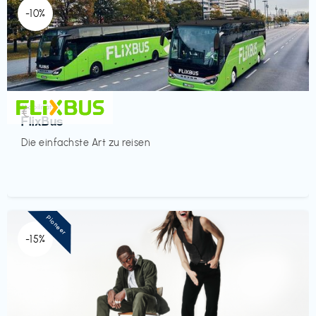
-10%
Mobilität
€‎
FlixBus
Die einfachste Art zu reisen
Pioneer
-15%