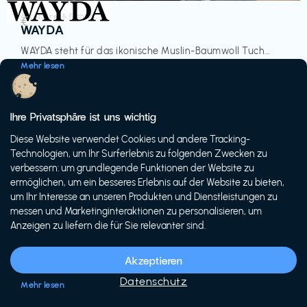
Accessoires & Fashion
€‎
WAYDA
WAYDA steht für das ikonische Muslin-Baumwoll Tuch...
Mehr lesen
Ihre Privatsphäre ist uns wichtig
Diese Website verwendet Cookies und andere Tracking-
-20%
Technologien, um Ihr Surferlebnis zu folgenden Zwecken zu
verbessern: um grundlegende Funktionen der Website zu
ermöglichen, um ein besseres Erlebnis auf der Website zu bieten,
um Ihr Interesse an unseren Produkten und Dienstleistungen zu
messen und Marketinginteraktionen zu personalisieren, um
Anzeigen zu liefern die für Sie relevanter sind.
Fahrräder & E-Bikes
€€‎
Siech Cycles
Akzeptieren
Entdecke den Schweizer Brand für urbane Fahrräder...
Datenschutz
Mehr lesen