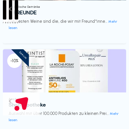
Alkoholische Getränke
€‎
III FREUNDE
Die besten Weine sind die, die wir mit Freund*inne...
Mehr
lesen
Special
-10%
Apotheke
€‎
Shop Apotheke
Auswahl mit über 100.000 Produkten zu kleinen Prei...
Mehr
lesen