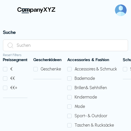
Suche
Reset Filters
Preissegment
GeschenkIdeen
Accessories & Fashion
Sch
€‎
Geschenke
Accessoires & Schmuck
€‎€‎
Bademode
€‎€‎+
Brillen& Sehhilfen
Kindermode
Mode
Sport- & Outdoor
Taschen & Rucksäcke