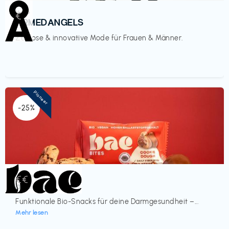
Mode
€‎
ARMEDANGELS
Zeitlose & innovative Mode für Frauen & Männer.
Pioneer
-25%
Lebensmittel
€€‎
bae Treat
Funktionale Bio-Snacks für deine Darmgesundheit –...
Mehr lesen