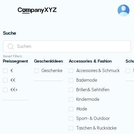
Suche
Reset Filters
Preissegment
GeschenkIdeen
Accessories & Fashion
Sch
€‎
Geschenke
Accessoires & Schmuck
€‎€‎
Bademode
€‎€‎+
Brillen& Sehhilfen
Kindermode
Mode
Sport- & Outdoor
Taschen & Rucksäcke