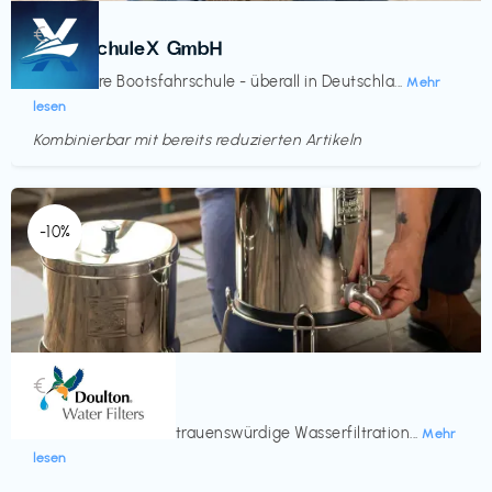
Kurse
€‎
BootsschuleX GmbH
Deine faire Bootsfahrschule - überall in Deutschla...
Mehr
lesen
Kombinierbar mit bereits reduzierten Artikeln
Endet in
<60 Tagen
-10%
Küche & Haushalt
€‎
Doulton
Seit 200 Jahren vertrauenswürdige Wasserfiltration...
Mehr
lesen