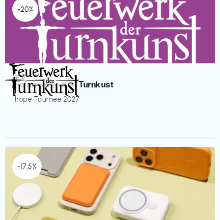
-20%
Veranstaltung
€€‎
Feuerwerk der Turnkust
hope Tournee 2027
-17,5%