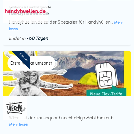
Elektronik & Haushaltsgeräte
€‎
handyhuellen.de
Handyhuellen.de ist der Spezialist für Handyhüllen...
Mehr
lesen
Endet in
<60 Tagen
Pioneer
Erste Monat umsonst
Mobilfunk
€‎
WEtell
WEtell ist der konsequent nachhaltige Mobilfunkanb...
Mehr lesen