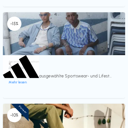
-15%
Accessoires & Fashion
€‎
adidas
-15% Rabatt auf ausgewählte Sportswear- und Lifest...
Mehr lesen
Pioneer
-10%