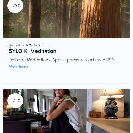
-25%
Gesundheit & Wellness
€‎
SYLO KI Meditation
Deine KI-Meditations-App — personalisiert nach DSY...
Mehr lesen
-20%