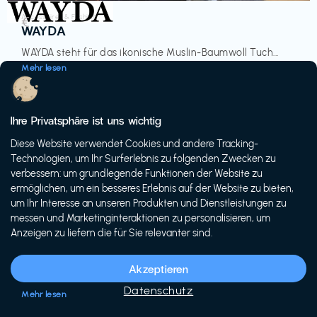
Accessoires & Fashion
€‎
WAYDA
WAYDA steht für das ikonische Muslin-Baumwoll Tuch...
Mehr lesen
Ihre Privatsphäre ist uns wichtig
Diese Website verwendet Cookies und andere Tracking-
-20%
Technologien, um Ihr Surferlebnis zu folgenden Zwecken zu
verbessern: um grundlegende Funktionen der Website zu
ermöglichen, um ein besseres Erlebnis auf der Website zu bieten,
um Ihr Interesse an unseren Produkten und Dienstleistungen zu
messen und Marketinginteraktionen zu personalisieren, um
Anzeigen zu liefern die für Sie relevanter sind.
Fahrräder & E-Bikes
€€‎
Siech Cycles
Akzeptieren
Entdecke den Schweizer Brand für urbane Fahrräder...
Datenschutz
Mehr lesen