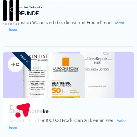
Alkoholische Getränke
€‎
III FREUNDE
Die besten Weine sind die, die wir mit Freund*inne...
Mehr
lesen
Special
-10%
Apotheke
€‎
Shop Apotheke
Auswahl mit über 100.000 Produkten zu kleinen Prei...
Mehr
lesen