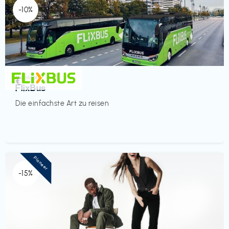
-10%
Mobilität
€‎
FlixBus
Die einfachste Art zu reisen
Pioneer
-15%