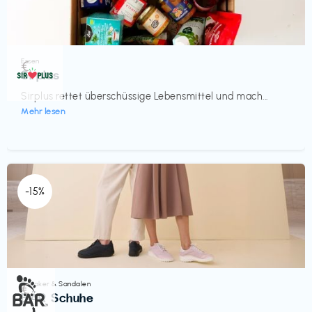
Essen
€‎
Sirplus
Sirplus rettet überschüssige Lebensmittel und mach...
Mehr lesen
-15%
Sneaker & Sandalen
€‎
BÄR Schuhe