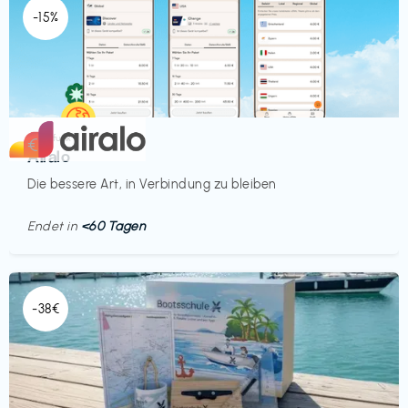
-15%
Mobilfunk
€‎
Airalo
Die bessere Art, in Verbindung zu bleiben
Endet in
<60 Tagen
-38€