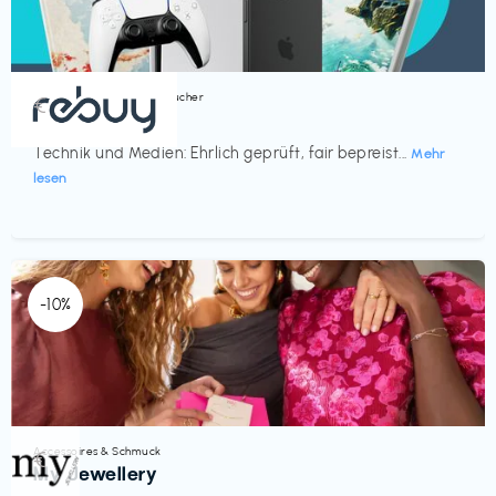
Bücher, Magazine & Hörbücher
€‎
rebuy
Technik und Medien: Ehrlich geprüft, fair bepreist...
Mehr
lesen
-10%
Accessoires & Schmuck
€‎
My Jewellery