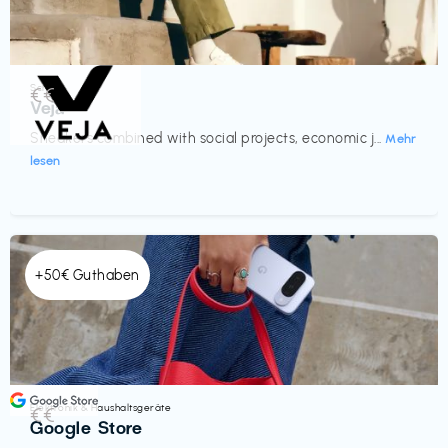
Schuhe
€€‎
Veja
Sneakers combined with social projects, economic j...
Mehr
lesen
+50€ Guthaben
Elektronik & Haushaltsgeräte
€€‎
Google Store