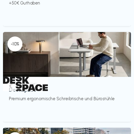
+50€ Guthaben
-10%
Homeoffice Möbel
€‎
Deskspace
Premium ergonomische Schreibtische und Bürostühle