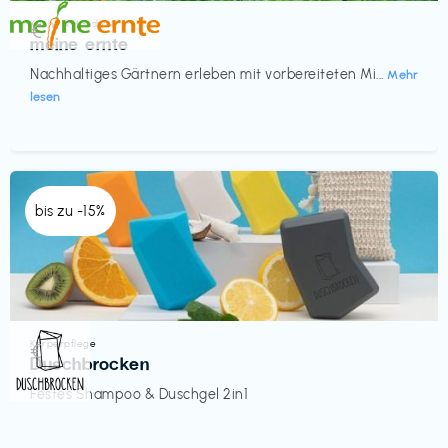
Küche & Haushalt
€‎
meine ernte
Nachhaltiges Gärtnern erleben mit vorbereiteten Mi...
Mehr
lesen
bis zu -15%
Körperpflege
€‎
Duschbrocken
Festes Shampoo & Duschgel 2in1