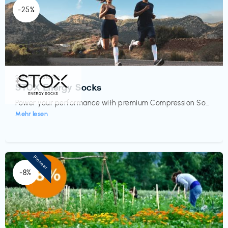
-25%
Sport- & Outdoor
€‎
STOX Energy Socks
Power your performance with premium Compression So...
Mehr lesen
Pioneer
-8%