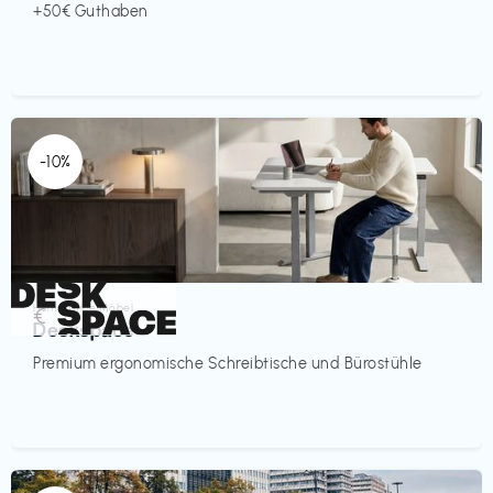
+50€ Guthaben
-10%
Homeoffice Möbel
€‎
Deskspace
Premium ergonomische Schreibtische und Bürostühle