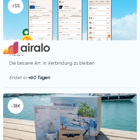
-15%
Mobilfunk
€‎
Airalo
Die bessere Art, in Verbindung zu bleiben
Endet in
<60 Tagen
-38€