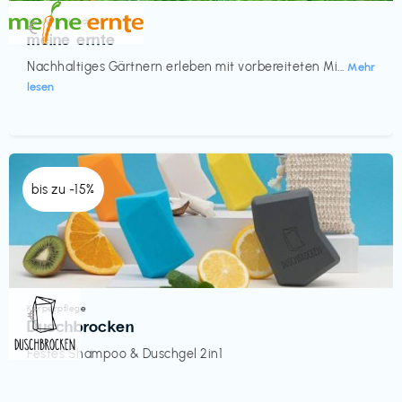
Küche & Haushalt
€‎
meine ernte
Nachhaltiges Gärtnern erleben mit vorbereiteten Mi...
Mehr
lesen
bis zu -15%
Körperpflege
€‎
Duschbrocken
Festes Shampoo & Duschgel 2in1