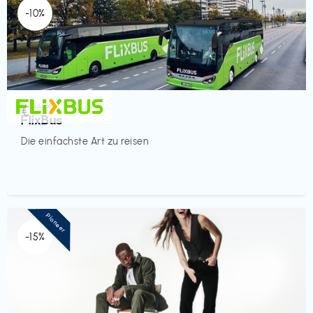
-10%
Mobilität
€‎
FlixBus
Die einfachste Art zu reisen
Pioneer
-15%