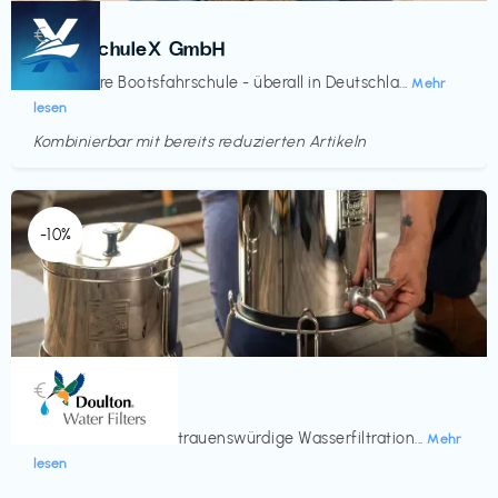
Kurse
€‎
BootsschuleX GmbH
Deine faire Bootsfahrschule - überall in Deutschla...
Mehr
lesen
Kombinierbar mit bereits reduzierten Artikeln
Endet in
<60 Tagen
-10%
Küche & Haushalt
€‎
Doulton
Seit 200 Jahren vertrauenswürdige Wasserfiltration...
Mehr
lesen