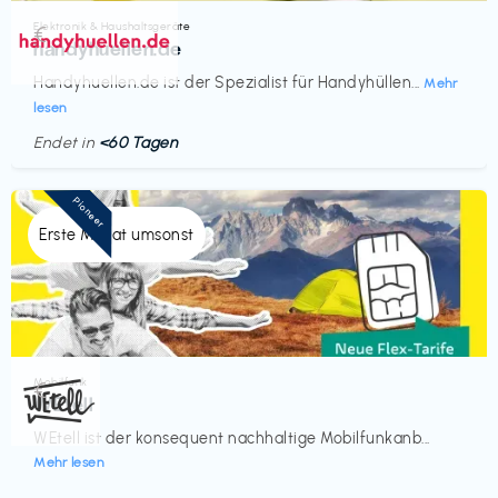
Elektronik & Haushaltsgeräte
€‎
handyhuellen.de
Handyhuellen.de ist der Spezialist für Handyhüllen...
Mehr
lesen
Endet in
<60 Tagen
Pioneer
Erste Monat umsonst
Mobilfunk
€‎
WEtell
WEtell ist der konsequent nachhaltige Mobilfunkanb...
Mehr lesen