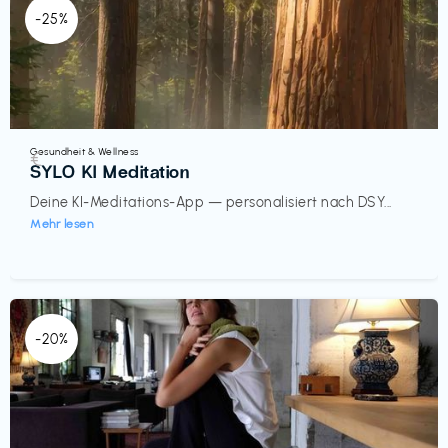
-25%
Gesundheit & Wellness
€‎
SYLO KI Meditation
Deine KI-Meditations-App — personalisiert nach DSY...
Mehr lesen
-20%