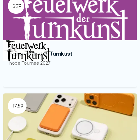
-20%
Veranstaltung
€€‎
Feuerwerk der Turnkust
hope Tournee 2027
-17,5%