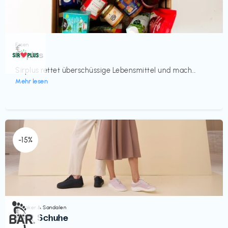
Essen
€‎
Sirplus
Sirplus rettet überschüssige Lebensmittel und mach...
Mehr lesen
-15%
Sneaker & Sandalen
€‎
BÄR Schuhe