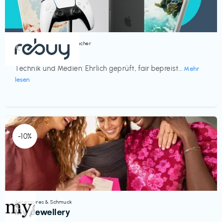
Bücher, Magazine & Hörbücher
€‎
rebuy
Technik und Medien: Ehrlich geprüft, fair bepreist...
Mehr
lesen
-10%
Accessoires & Schmuck
€‎
My Jewellery