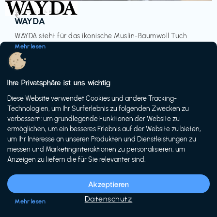
Accessoires & Fashion
€‎
WAYDA
WAYDA steht für das ikonische Muslin-Baumwoll Tuch...
Mehr lesen
Ihre Privatsphäre ist uns wichtig
Diese Website verwendet Cookies und andere Tracking-
-20%
Technologien, um Ihr Surferlebnis zu folgenden Zwecken zu
verbessern: um grundlegende Funktionen der Website zu
ermöglichen, um ein besseres Erlebnis auf der Website zu bieten,
um Ihr Interesse an unseren Produkten und Dienstleistungen zu
messen und Marketinginteraktionen zu personalisieren, um
Anzeigen zu liefern die für Sie relevanter sind.
Fahrräder & E-Bikes
€€‎
Siech Cycles
Akzeptieren
Entdecke den Schweizer Brand für urbane Fahrräder...
Datenschutz
Mehr lesen