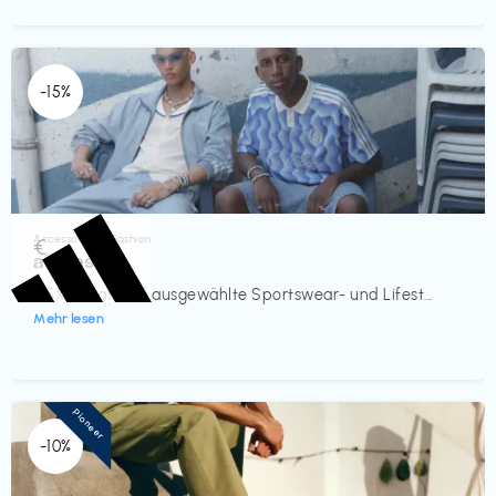
-15%
Accessoires & Fashion
€‎
adidas
-15% Rabatt auf ausgewählte Sportswear- und Lifest...
Mehr lesen
Pioneer
-10%