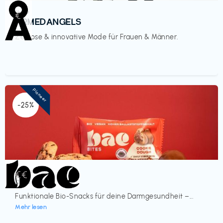
Mode
€‎
ARMEDANGELS
Zeitlose & innovative Mode für Frauen & Männer.
Pioneer
-25%
Lebensmittel
€€‎
bae Treat
Funktionale Bio-Snacks für deine Darmgesundheit –...
Mehr lesen