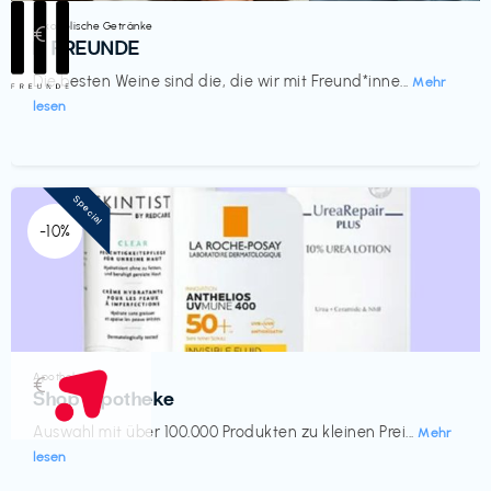
Alkoholische Getränke
€‎
III FREUNDE
Die besten Weine sind die, die wir mit Freund*inne...
Mehr
lesen
Special
-10%
Apotheke
€‎
Shop Apotheke
Auswahl mit über 100.000 Produkten zu kleinen Prei...
Mehr
lesen