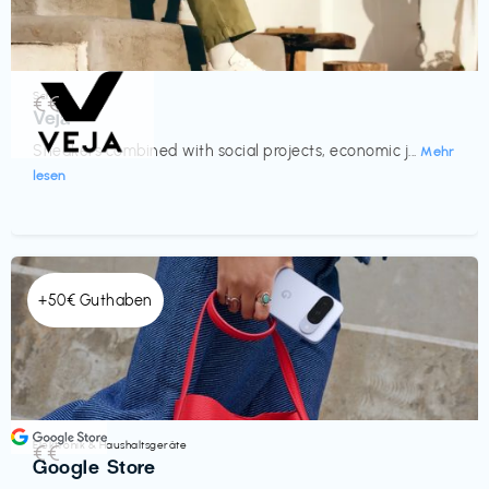
Schuhe
€€‎
Veja
Sneakers combined with social projects, economic j...
Mehr
lesen
+50€ Guthaben
Elektronik & Haushaltsgeräte
€€‎
Google Store