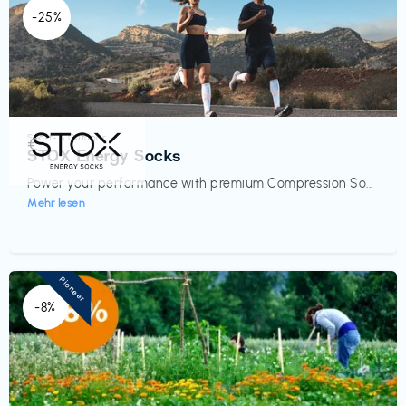
-25%
Sport- & Outdoor
€‎
STOX Energy Socks
Power your performance with premium Compression So...
Mehr lesen
Pioneer
-8%