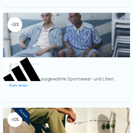
-15%
Accessoires & Fashion
€‎
adidas
-15% Rabatt auf ausgewählte Sportswear- und Lifest...
Mehr lesen
Pioneer
-10%