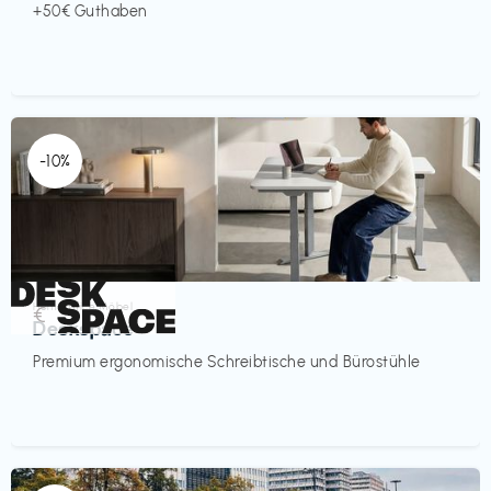
+50€ Guthaben
-10%
Homeoffice Möbel
€‎
Deskspace
Premium ergonomische Schreibtische und Bürostühle