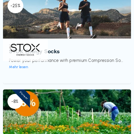
-25%
Sport- & Outdoor
€‎
STOX Energy Socks
Power your performance with premium Compression So...
Mehr lesen
Pioneer
-8%