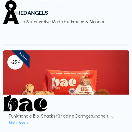
Mode
€‎
ARMEDANGELS
Zeitlose & innovative Mode für Frauen & Männer.
Pioneer
-25%
Lebensmittel
€€‎
bae Treat
Funktionale Bio-Snacks für deine Darmgesundheit –...
Mehr lesen