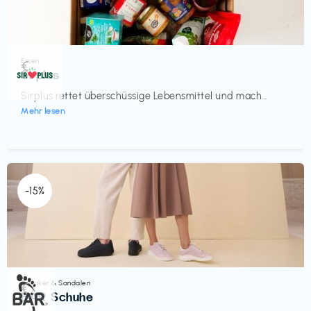
Essen
€‎
Sirplus
Sirplus rettet überschüssige Lebensmittel und mach...
Mehr lesen
-15%
Sneaker & Sandalen
€‎
BÄR Schuhe