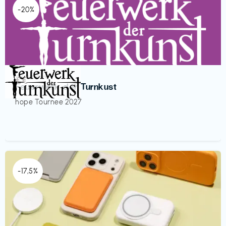
-20%
Veranstaltung
€€‎
Feuerwerk der Turnkust
hope Tournee 2027
-17,5%