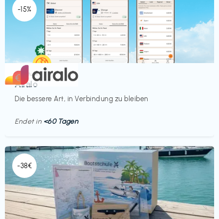
-15%
Mobilfunk
€‎
Airalo
Die bessere Art, in Verbindung zu bleiben
Endet in
<60 Tagen
-38€