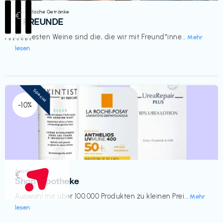
Alkoholische Getränke
€‎
III FREUNDE
Die besten Weine sind die, die wir mit Freund*inne...
Mehr
lesen
Special
-10%
Apotheke
€‎
Shop Apotheke
Auswahl mit über 100.000 Produkten zu kleinen Prei...
Mehr
lesen