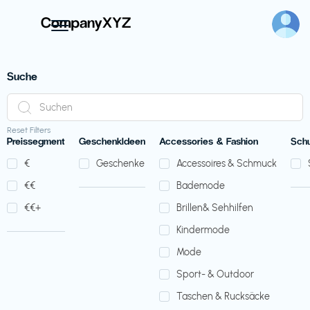
Suche
Reset Filters
Preissegment
GeschenkIdeen
Accessories & Fashion
Sch
€‎
Geschenke
Accessoires & Schmuck
€‎€‎
Bademode
€‎€‎+
Brillen& Sehhilfen
Kindermode
Mode
Sport- & Outdoor
Taschen & Rucksäcke