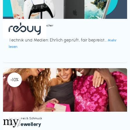
Bücher, Magazine & Hörbücher
€‎
rebuy
Technik und Medien: Ehrlich geprüft, fair bepreist...
Mehr
lesen
-10%
Accessoires & Schmuck
€‎
My Jewellery