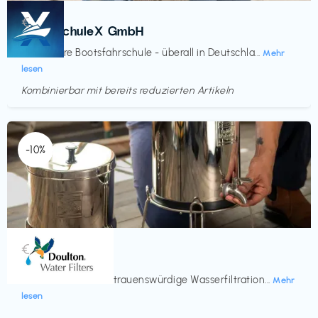
Kurse
€‎
BootsschuleX GmbH
Deine faire Bootsfahrschule - überall in Deutschla...
Mehr
lesen
Kombinierbar mit bereits reduzierten Artikeln
Endet in
<60 Tagen
-10%
Küche & Haushalt
€‎
Doulton
Seit 200 Jahren vertrauenswürdige Wasserfiltration...
Mehr
lesen