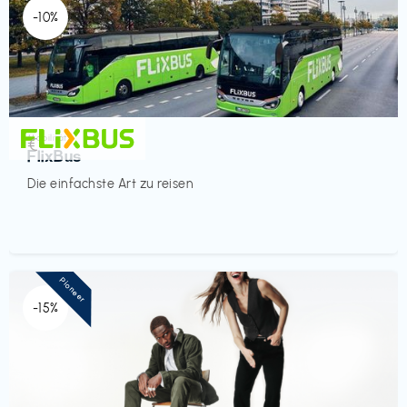
-10%
Mobilität
€‎
FlixBus
Die einfachste Art zu reisen
Pioneer
-15%