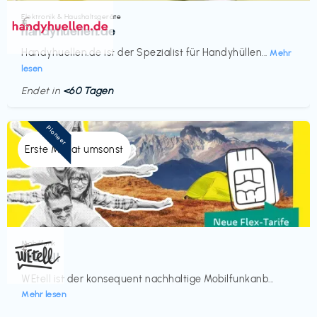
Elektronik & Haushaltsgeräte
€‎
handyhuellen.de
Handyhuellen.de ist der Spezialist für Handyhüllen...
Mehr
lesen
Endet in
<60 Tagen
Pioneer
Erste Monat umsonst
Mobilfunk
€‎
WEtell
WEtell ist der konsequent nachhaltige Mobilfunkanb...
Mehr lesen