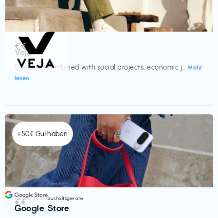
Schuhe
€€‎
Veja
Sneakers combined with social projects, economic j...
Mehr
lesen
+50€ Guthaben
Elektronik & Haushaltsgeräte
€€‎
Google Store