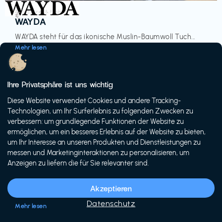
Accessoires & Fashion
€‎
WAYDA
WAYDA steht für das ikonische Muslin-Baumwoll Tuch...
Mehr lesen
Ihre Privatsphäre ist uns wichtig
Diese Website verwendet Cookies und andere Tracking-
-20%
Technologien, um Ihr Surferlebnis zu folgenden Zwecken zu
verbessern: um grundlegende Funktionen der Website zu
ermöglichen, um ein besseres Erlebnis auf der Website zu bieten,
um Ihr Interesse an unseren Produkten und Dienstleistungen zu
messen und Marketinginteraktionen zu personalisieren, um
Anzeigen zu liefern die für Sie relevanter sind.
Fahrräder & E-Bikes
€€‎
Siech Cycles
Akzeptieren
Entdecke den Schweizer Brand für urbane Fahrräder...
Datenschutz
Mehr lesen