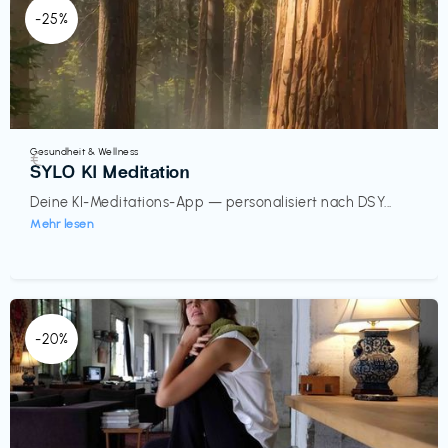
-25%
Gesundheit & Wellness
€‎
SYLO KI Meditation
Deine KI-Meditations-App — personalisiert nach DSY...
Mehr lesen
-20%