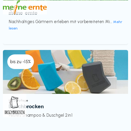
Küche & Haushalt
€‎
meine ernte
Nachhaltiges Gärtnern erleben mit vorbereiteten Mi...
Mehr
lesen
bis zu -15%
Körperpflege
€‎
Duschbrocken
Festes Shampoo & Duschgel 2in1