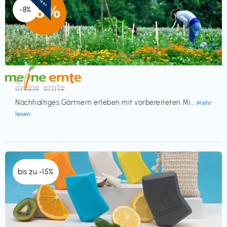
-8%
Küche & Haushalt
€‎
meine ernte
Nachhaltiges Gärtnern erleben mit vorbereiteten Mi...
Mehr
lesen
bis zu -15%