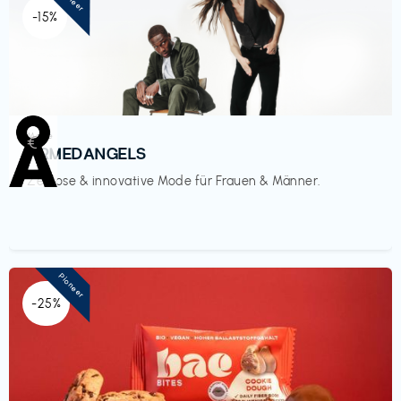
-15%
Mode
€‎
ARMEDANGELS
Zeitlose & innovative Mode für Frauen & Männer.
Pioneer
-25%