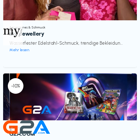
Accessoires & Schmuck
€‎
My Jewellery
Wasserfester Edelstahl-Schmuck, trendige Bekleidun...
Mehr lesen
-10%
Elektronik & Medien
€‎
G2A.COM