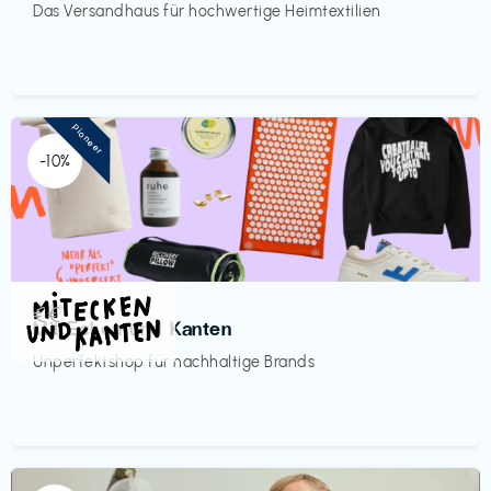
Das Versandhaus für hochwertige Heimtextilien
Pioneer
-10%
Mode
€€‎
Mit Ecken und Kanten
Unperfektshop für nachhaltige Brands