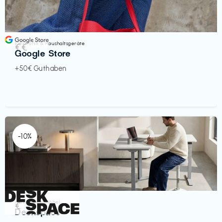
Elektronik & Haushaltsgeräte
€€‎
Google Store
+50€ Guthaben
-10%
Homeoffice Möbel
€‎
Deskspace