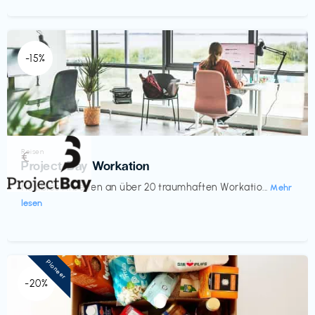
-15%
Reisen
€‎
Project Bay Workation
flexibles Arbeiten an über 20 traumhaften Workatio...
Mehr
lesen
Pioneer
-20%