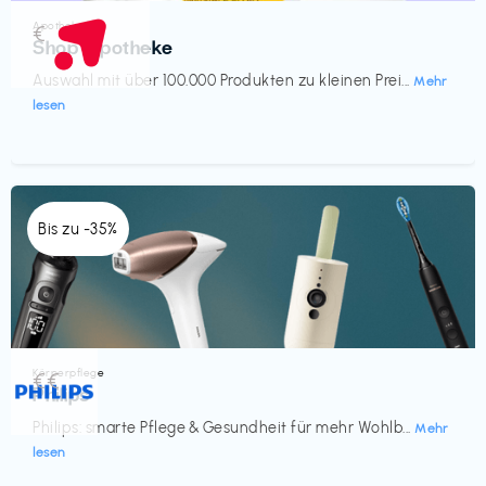
Apotheke
€‎
Shop Apotheke
Auswahl mit über 100.000 Produkten zu kleinen Prei...
Mehr
lesen
Bis zu -35%
Körperpflege
€€‎
Philips
Philips: smarte Pflege & Gesundheit für mehr Wohlb...
Mehr
lesen