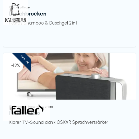
Körperpflege
€‎
Duschbrocken
Festes Shampoo & Duschgel 2in1
Special
-12%
Elektronik & Haushaltsgeräte
€‎
Faller Audio
Klarer TV-Sound dank OSKAR Sprachverstärker