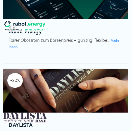
Strom
€€‎
Rabot Energy
Fairer Ökostrom zum Börsenpreis – günstig, flexibe...
Mehr
lesen
-20%
Gesundheit & Wellness
€‎
DAYLISTA