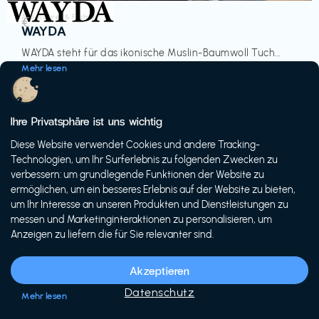
Accessoires & Fashion
€‎
WAYDA
WAYDA steht für das ikonische Muslin-Baumwoll Tuch...
Mehr lesen
Ihre Privatsphäre ist uns wichtig
Diese Website verwendet Cookies und andere Tracking-
-20%
Technologien, um Ihr Surferlebnis zu folgenden Zwecken zu
verbessern: um grundlegende Funktionen der Website zu
ermöglichen, um ein besseres Erlebnis auf der Website zu bieten,
um Ihr Interesse an unseren Produkten und Dienstleistungen zu
messen und Marketinginteraktionen zu personalisieren, um
Anzeigen zu liefern die für Sie relevanter sind.
Fahrräder & E-Bikes
€€‎
Siech Cycles
Akzeptieren
Entdecke den Schweizer Brand für urbane Fahrräder...
Datenschutz
Mehr lesen