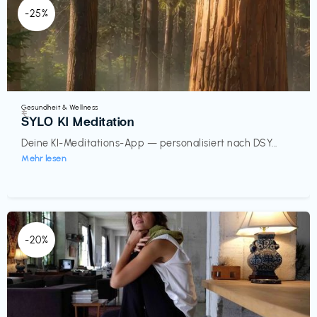
-25%
Gesundheit & Wellness
€‎
SYLO KI Meditation
Deine KI-Meditations-App — personalisiert nach DSY...
Mehr lesen
-20%