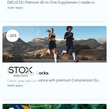
DAYLISTA | Premium All-in-One Supplement | made in...
Mehr lesen
-25%
Sport- & Outdoor
€‎
STOX Energy Socks
Power your performance with premium Compression So...
Mehr lesen
Pioneer