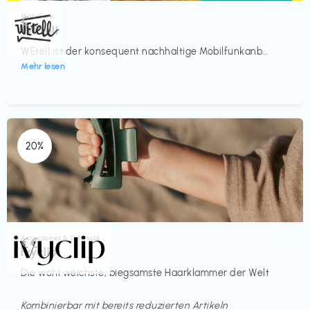
Mobilfunk
€‎
WEtell
WEtell ist der konsequent nachhaltige Mobilfunkanb...
Mehr lesen
20%
Accessoires & Schmuck
€€‎
ivyclip
Die wohl weichste, biegsamste Haarklammer der Welt
Kombinierbar mit bereits reduzierten Artikeln