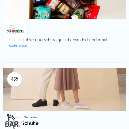
Essen
€‎
Sirplus
Sirplus rettet überschüssige Lebensmittel und mach...
Mehr lesen
-15%
Sneaker & Sandalen
€‎
BÄR Schuhe