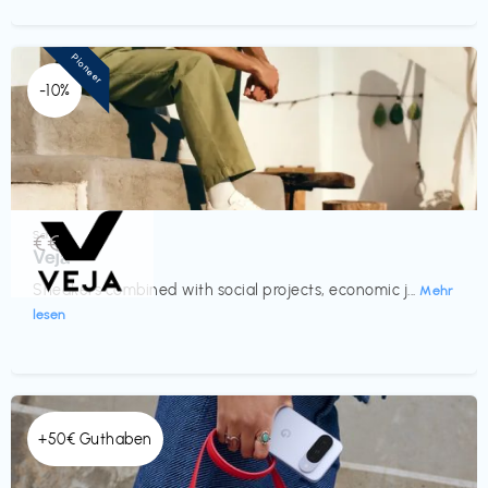
Pioneer
-10%
Schuhe
€€‎
Veja
Sneakers combined with social projects, economic j...
Mehr
lesen
+50€ Guthaben