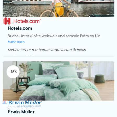
Reisen
€‎
Hotels.com
Buche Unterkünfte weltweit und sammle Prämien für...
Mehr lesen
Kombinierbar mit bereits reduzierten Artikeln
Endet in
<60 Tagen
-15%
Accessoires & Fashion
€‎
Erwin Müller