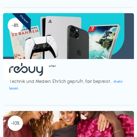
Pioneer
-8%
Bücher, Magazine & Hörbücher
€‎
rebuy
Technik und Medien: Ehrlich geprüft, fair bepreist...
Mehr
lesen
-10%