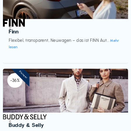
Automobil
€‎
Finn
Flexibel, transparent, Neuwagen – das ist FINN Aut...
Mehr
lesen
Pioneer
-36%
Accessoires & Fashion
€‎
Buddy & Selly