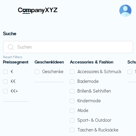
Suche
Reset Filters
Preissegment
GeschenkIdeen
Accessories & Fashion
Sch
€‎
Geschenke
Accessoires & Schmuck
€‎€‎
Bademode
€‎€‎+
Brillen& Sehhilfen
Kindermode
Mode
Sport- & Outdoor
Taschen & Rucksäcke