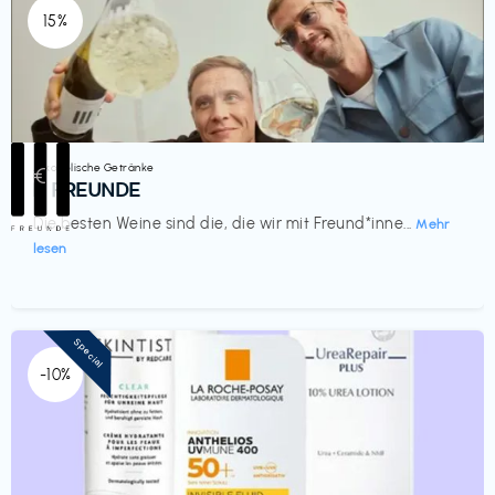
15%
Alkoholische Getränke
€‎
III FREUNDE
Die besten Weine sind die, die wir mit Freund*inne...
Mehr
lesen
Special
-10%