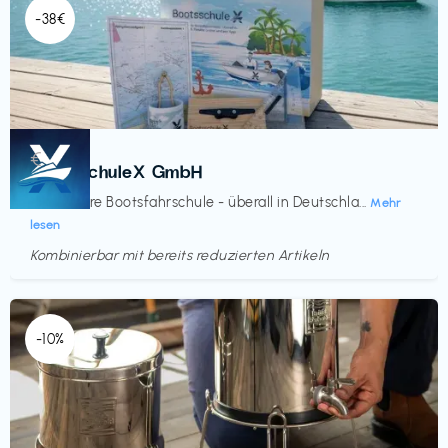
-38€
Kurse
€‎
BootsschuleX GmbH
Deine faire Bootsfahrschule - überall in Deutschla...
Mehr
lesen
Kombinierbar mit bereits reduzierten Artikeln
Endet in
<60 Tagen
-10%