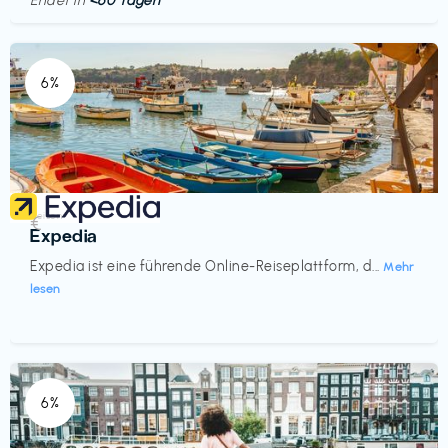
Endet in
<60 Tagen
6%
Reisen
€‎
Expedia
Expedia ist eine führende Online-Reiseplattform, d...
Mehr
lesen
6%