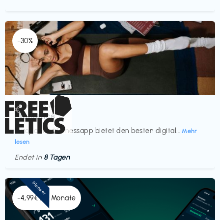
-30%
Gesundheit & Wellness
€‎
Freeletics
Europas Nr. 1 Fitnessapp bietet den besten digital...
Mehr
lesen
Endet in
8 Tagen
Pioneer
-4,99€ x 6 Monate