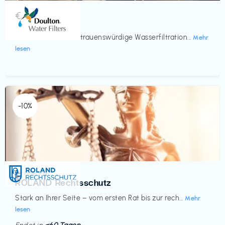
Küche & Haushalt
€‎
Doulton
Seit 200 Jahren vertrauenswürdige Wasserfiltration...
Mehr
lesen
-10%
Versicherung
€‎
ROLAND Rechtsschutz
Stark an Ihrer Seite – vom ersten Rat bis zur rech...
Mehr
lesen