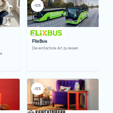
-10%
Mobilität
€‎
FlixBus
Die einfachste Art zu reisen
le
-15%