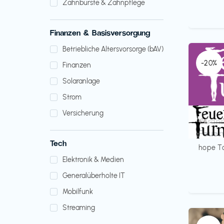
Zahnbürste & Zahnpflege
Finanzen & Basisversorgung
Betriebliche Altersvorsorge (bAV)
-20%
Finanzen
Solaranlage
Strom
Versicherung
Verans
€€‎
Feuer
Tech
hope T
Elektronik & Medien
Generalüberholte IT
Mobilfunk
Streaming