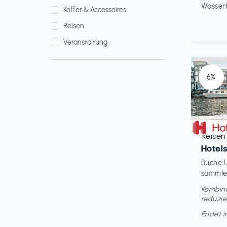
Wasserfi
Koffer & Accessoires
Reisen
Veranstaltung
6%
Reisen
€‎
Hotel
Buche U
sammle 
Kombini
reduzie
Endet 