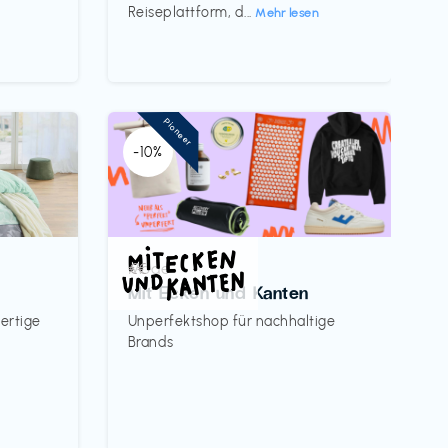
Reiseplattform, d...
Mehr lesen
Pioneer
-10%
Mode
€€‎
Mit Ecken und Kanten
ertige
Unperfektshop für nachhaltige
Brands