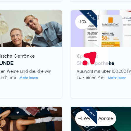
Special
-10%
lische Getränke
Apotheke
€‎
REUNDE
Shop Apotheke
ten Weine sind die, die wir
Auswahl mit über 100.000 P
und*inne...
zu kleinen Prei...
Mehr lesen
Mehr lesen
Pioneer
-4,99€ x 6 Monate