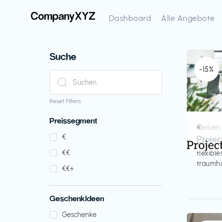
Dashboard
Alle Angebote
Suche
-15%
Reset Filters
Preissegment
Reisen
€‎
€‎
Proje
€‎€‎
flexibl
traumha
€‎€‎+
GeschenkIdeen
Geschenke