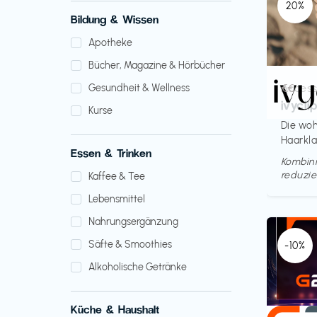
20%
Bildung & Wissen
Apotheke
Bücher, Magazine & Hörbücher
Access
€€‎
Gesundheit & Wellness
ivycli
Kurse
Die woh
Haarkl
Essen & Trinken
Kombini
reduzie
Kaffee & Tee
Lebensmittel
Nahrungsergänzung
Säfte & Smoothies
-10%
Alkoholische Getränke
Küche & Haushalt