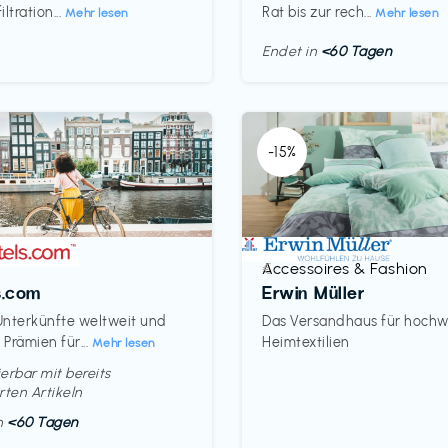
ltration...
Rat bis zur rech...
Mehr lesen
Mehr lesen
Endet in
<60 Tagen
-15%
Accessoires & Fashion
€‎
s.com
Erwin Müller
nterkünfte weltweit und
Das Versandhaus für hochw
Prämien für...
Heimtextilien
Mehr lesen
erbar mit bereits
rten Artikeln
in
<60 Tagen