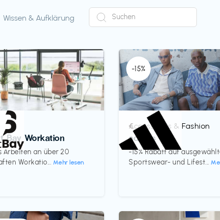
Wissen & Aufklärung
-15%
Accessoires & Fashion
€‎
ct Bay Workation
adidas
es Arbeiten an über 20
-15% Rabatt auf ausgewähl
ften Workatio...
Sportswear- und Lifest...
Mehr lesen
Me