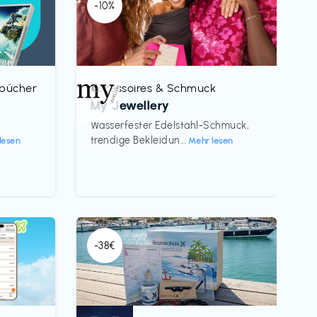
-10%
rbücher
Accessoires & Schmuck
€‎
My Jewellery
h
Wasserfester Edelstahl-Schmuck,
trendige Bekleidun...
lesen
Mehr lesen
-38€