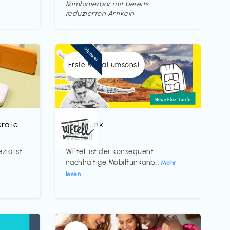
Kombinierbar mit bereits
reduzierten Artikeln
Pioneer
Erste Monat umsonst
eräte
Mobilfunk
€‎
WEtell
zialist
WEtell ist der konsequent
nachhaltige Mobilfunkanb...
Mehr
lesen