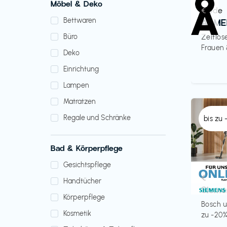
Möbel & Deko
Mode
€‎
Bettwaren
ARME
Büro
Zeitlos
Frauen
Deko
Einrichtung
Lampen
Matratzen
Regale und Schränke
bis zu
Bad & Körperpflege
Gesichtspflege
Küche 
€‎
Handtücher
Sieme
Körperpflege
Bosch u
Kosmetik
zu -20%