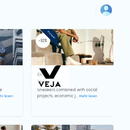
Pioneer
-10%
Schuhe
€€‎
Veja
te
Sneakers combined with social
projects, economic j...
hr lesen
Mehr lesen