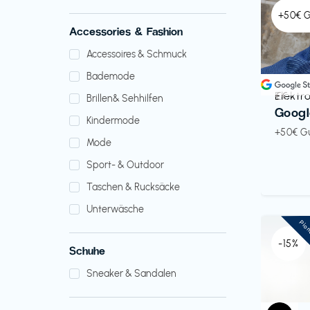
+50€ 
Accessories & Fashion
Accessoires & Schmuck
Bademode
Elektr
€€‎
Brillen& Sehhilfen
Googl
Kindermode
+50€ G
Mode
Sport- & Outdoor
Taschen & Rucksäcke
Unterwäsche
Pio
-15%
Schuhe
Sneaker & Sandalen