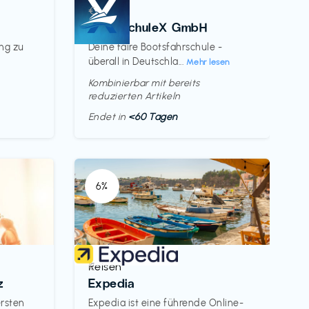
Kurse
€‎
BootsschuleX GmbH
ung zu
Deine faire Bootsfahrschule -
überall in Deutschla...
Mehr lesen
Kombinierbar mit bereits
reduzierten Artikeln
Endet in
<60 Tagen
6%
Reisen
€‎
z
Expedia
ersten
Expedia ist eine führende Online-