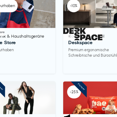
Guthaben
-10%
onik & Haushaltsgeräte
Homeoffice Möbel
€‎
e Store
Deskspace
uthaben
Premium ergonomische
Schreibtische und Bürostüh
neer
Pioneer
-25%