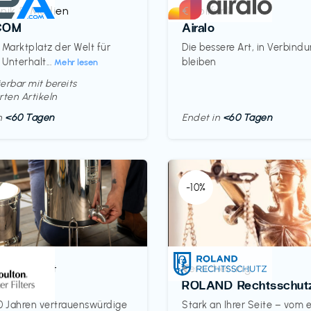
onik & Medien
Mobilfunk
€‎
COM
Airalo
 Marktplatz der Welt für
Die bessere Art, in Verbind
 Unterhalt...
bleiben
Mehr lesen
erbar mit bereits
rten Artikeln
in
<60 Tagen
Endet in
<60 Tagen
-10%
& Haushalt
Versicherung
€‎
on
ROLAND Rechtsschut
0 Jahren vertrauenswürdige
Stark an Ihrer Seite – vom 