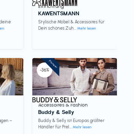
Einrichtung
€€‎
KAWENTSMANN
 deine
Stylische Möbel & Accessoires für
Dein schönes Zuh...
sen
Mehr lesen
Pioneer
-36%
Accessoires & Fashion
€‎
Buddy & Selly
wagen –
Buddy & Selly ist Europas größter
Händler für Prel...
Mehr lesen