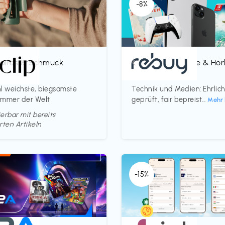
-8%
oires & Schmuck
Bücher, Magazine & Hö
€‎
p
rebuy
l weichste, biegsamste
Technik und Medien: Ehrlic
ammer der Welt
geprüft, fair bepreist...
Mehr 
erbar mit bereits
rten Artikeln
-15%