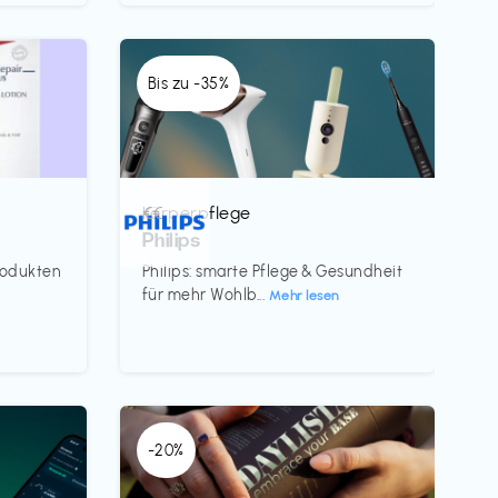
Bis zu -35%
Körperpflege
€€‎
Philips
rodukten
Philips: smarte Pflege & Gesundheit
für mehr Wohlb...
Mehr lesen
-20%