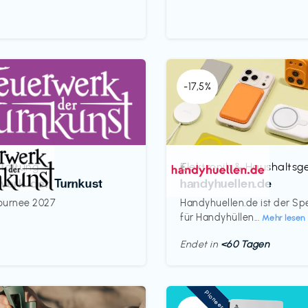
-17,5%
taltung
Elektronik & Haushaltsg
€‎
werk der Turnkust
handyhuellen.de
ournee 2027
Handyhuellen.de ist der Spe
für Handyhüllen...
Mehr lesen
Endet in
<60 Tagen
Pioneer