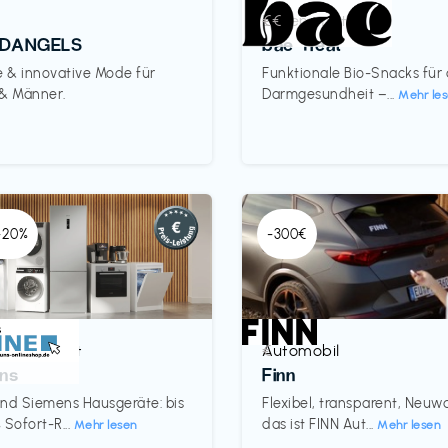
Lebensmittel
€€‎
DANGELS
bae Treat
e & innovative Mode für
Funktionale Bio-Snacks für
 & Männer.
Darmgesundheit –...
Mehr le
 -20%
-300€
& Haushalt
Automobil
€‎
ns
Finn
nd Siemens Hausgeräte: bis
Flexibel, transparent, Neu
 Sofort-R...
das ist FINN Aut...
Mehr lesen
Mehr lesen