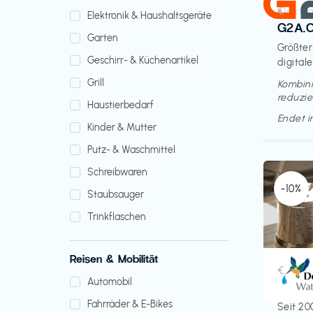
Elektr
€‎
Elektronik & Haushaltsgeräte
G2A.
Garten
Größter
Geschirr- & Küchenartikel
digitale
Grill
Kombini
reduzie
Haustierbedarf
Endet 
Kinder & Mutter
Putz- & Waschmittel
Schreibwaren
-10%
Staubsauger
Trinkflaschen
Reisen & Mobilität
Küche 
€‎
Automobil
Doult
Fahrräder & E-Bikes
Seit 20