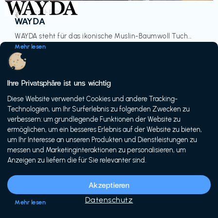
Accessoires & Fashion
€‎
WAYDA
WAYDA steht für das ikonische Muslin-Baumwoll Tuch...
Mehr lesen
Ihre Privatsphäre ist uns wichtig
Diese Website verwendet Cookies und andere Tracking-
-20%
Technologien, um Ihr Surferlebnis zu folgenden Zwecken zu
verbessern: um grundlegende Funktionen der Website zu
ermöglichen, um ein besseres Erlebnis auf der Website zu bieten,
um Ihr Interesse an unseren Produkten und Dienstleistungen zu
messen und Marketinginteraktionen zu personalisieren, um
Anzeigen zu liefern die für Sie relevanter sind.
Fahrräder & E-Bikes
€€‎
Siech Cycles
Akzeptieren
Entdecke den Schweizer Brand für urbane Fahrräder...
Datenschutz
Mehr lesen