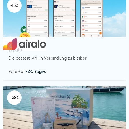
-15%
Mobilfunk
€‎
Airalo
Die bessere Art, in Verbindung zu bleiben
Endet in
<60 Tagen
-38€