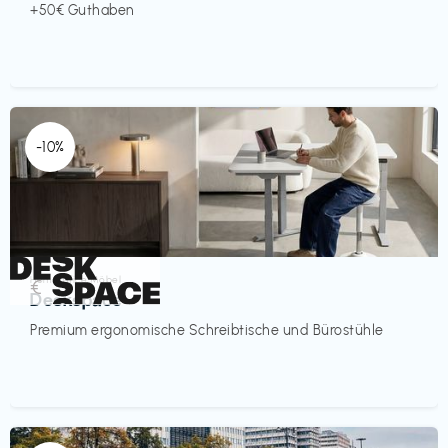
+50€ Guthaben
-10%
Homeoffice Möbel
€‎
Deskspace
Premium ergonomische Schreibtische und Bürostühle