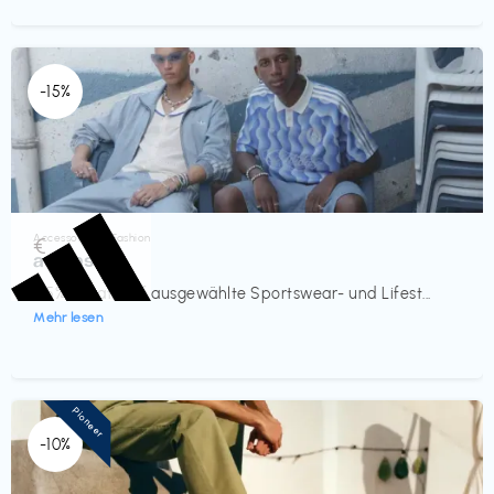
-15%
Accessoires & Fashion
€‎
adidas
-15% Rabatt auf ausgewählte Sportswear- und Lifest...
Mehr lesen
Pioneer
-10%