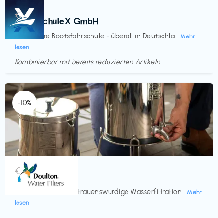
Kurse
€‎
BootsschuleX GmbH
Deine faire Bootsfahrschule - überall in Deutschla...
Mehr
lesen
Kombinierbar mit bereits reduzierten Artikeln
Endet in
<60 Tagen
-10%
Küche & Haushalt
€‎
Doulton
Seit 200 Jahren vertrauenswürdige Wasserfiltration...
Mehr
lesen