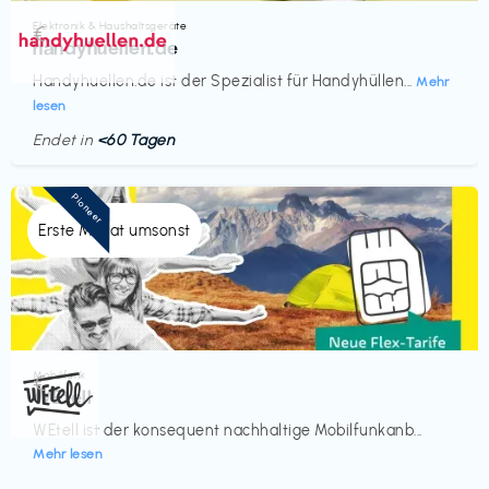
Elektronik & Haushaltsgeräte
€‎
handyhuellen.de
Handyhuellen.de ist der Spezialist für Handyhüllen...
Mehr
lesen
Endet in
<60 Tagen
Pioneer
Erste Monat umsonst
Mobilfunk
€‎
WEtell
WEtell ist der konsequent nachhaltige Mobilfunkanb...
Mehr lesen