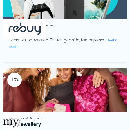
Bücher, Magazine & Hörbücher
€‎
rebuy
Technik und Medien: Ehrlich geprüft, fair bepreist...
Mehr
lesen
-10%
Accessoires & Schmuck
€‎
My Jewellery