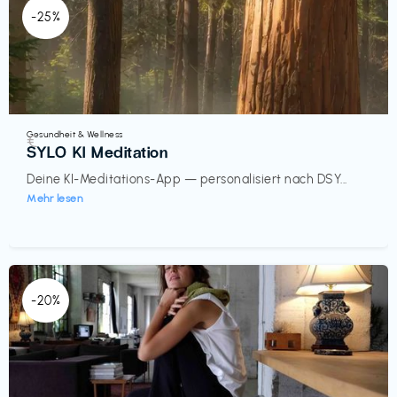
-25%
Gesundheit & Wellness
€‎
SYLO KI Meditation
Deine KI-Meditations-App — personalisiert nach DSY...
Mehr lesen
-20%