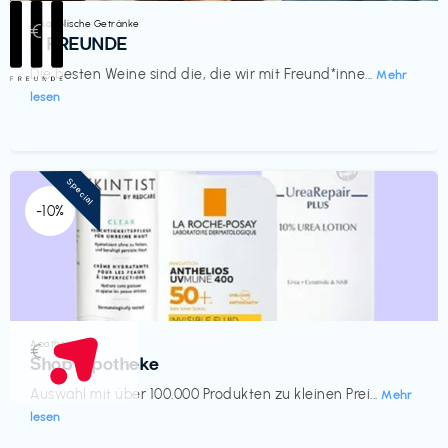
Alkoholische Getränke
€‎
III FREUNDE
Die besten Weine sind die, die wir mit Freund*inne...
Mehr
lesen
Special
-10%
Apotheke
€‎
Shop Apotheke
Auswahl mit über 100.000 Produkten zu kleinen Prei...
Mehr
lesen