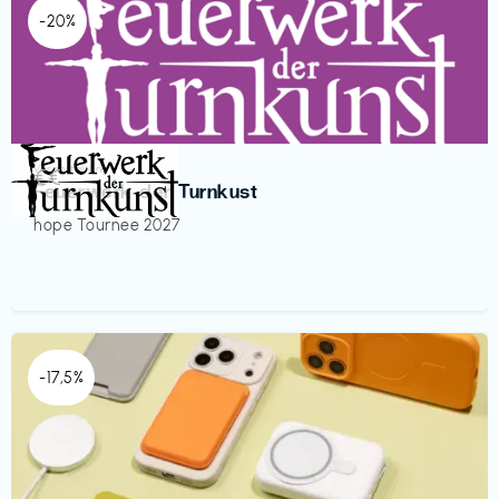
-20%
Veranstaltung
€€‎
Feuerwerk der Turnkust
hope Tournee 2027
-17,5%