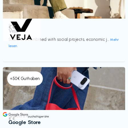
Schuhe
€€‎
Veja
Sneakers combined with social projects, economic j...
Mehr
lesen
+50€ Guthaben
Elektronik & Haushaltsgeräte
€€‎
Google Store