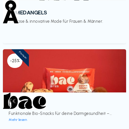
Mode
€‎
ARMEDANGELS
Zeitlose & innovative Mode für Frauen & Männer.
Pioneer
-25%
Lebensmittel
€€‎
bae Treat
Funktionale Bio-Snacks für deine Darmgesundheit –...
Mehr lesen