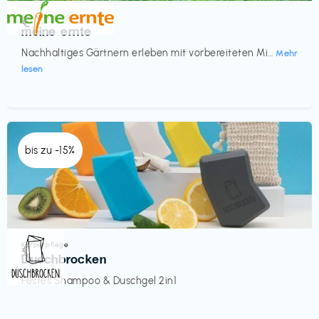
Küche & Haushalt
€‎
meine ernte
Nachhaltiges Gärtnern erleben mit vorbereiteten Mi...
Mehr
lesen
bis zu -15%
Körperpflege
€‎
Duschbrocken
Festes Shampoo & Duschgel 2in1