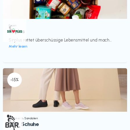
Essen
€‎
Sirplus
Sirplus rettet überschüssige Lebensmittel und mach...
Mehr lesen
-15%
Sneaker & Sandalen
€‎
BÄR Schuhe