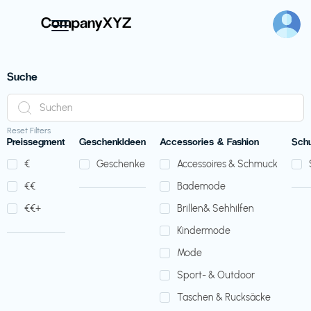
Suche
Reset Filters
Preissegment
GeschenkIdeen
Accessories & Fashion
Sch
€‎
Geschenke
Accessoires & Schmuck
€‎€‎
Bademode
€‎€‎+
Brillen& Sehhilfen
Kindermode
Mode
Sport- & Outdoor
Taschen & Rucksäcke