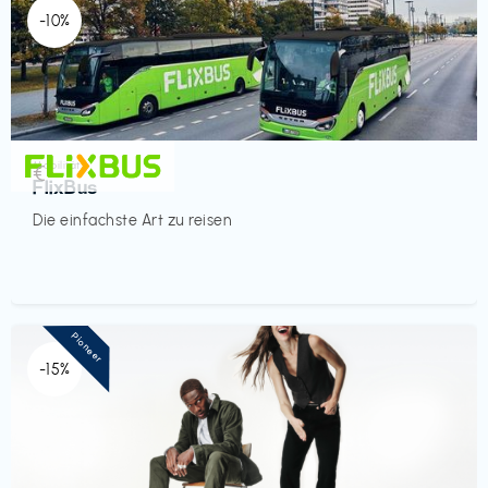
-10%
Mobilität
€‎
FlixBus
Die einfachste Art zu reisen
Pioneer
-15%