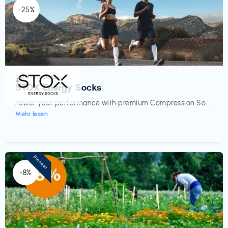
-25%
Sport- & Outdoor
€‎
STOX Energy Socks
Power your performance with premium Compression So...
Mehr lesen
Pioneer
-8%