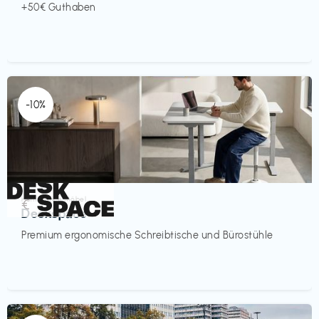
+50€ Guthaben
-10%
Homeoffice Möbel
€‎
Deskspace
Premium ergonomische Schreibtische und Bürostühle