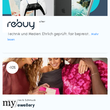
Bücher, Magazine & Hörbücher
€‎
rebuy
Technik und Medien: Ehrlich geprüft, fair bepreist...
Mehr
lesen
-10%
Accessoires & Schmuck
€‎
My Jewellery