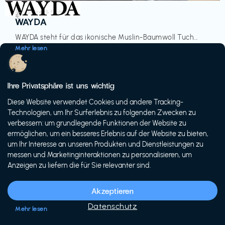
Accessoires & Fashion
€‎
WAYDA
WAYDA steht für das ikonische Muslin-Baumwoll Tuch...
Mehr lesen
Ihre Privatsphäre ist uns wichtig
Diese Website verwendet Cookies und andere Tracking-
-20%
Technologien, um Ihr Surferlebnis zu folgenden Zwecken zu
verbessern: um grundlegende Funktionen der Website zu
ermöglichen, um ein besseres Erlebnis auf der Website zu bieten,
um Ihr Interesse an unseren Produkten und Dienstleistungen zu
messen und Marketinginteraktionen zu personalisieren, um
Anzeigen zu liefern die für Sie relevanter sind.
Fahrräder & E-Bikes
€€‎
Siech Cycles
Akzeptieren
Entdecke den Schweizer Brand für urbane Fahrräder...
Datenschutz
Mehr lesen