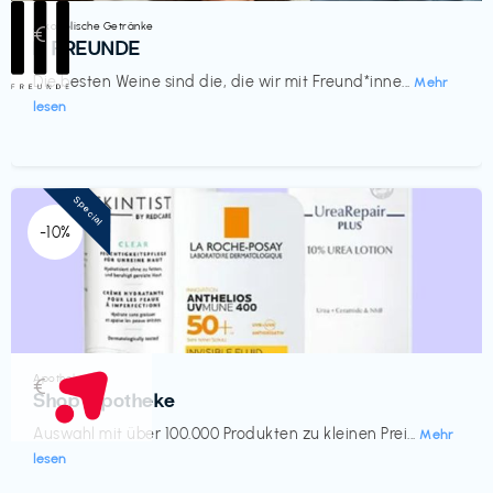
Alkoholische Getränke
€‎
III FREUNDE
Die besten Weine sind die, die wir mit Freund*inne...
Mehr
lesen
Special
-10%
Apotheke
€‎
Shop Apotheke
Auswahl mit über 100.000 Produkten zu kleinen Prei...
Mehr
lesen