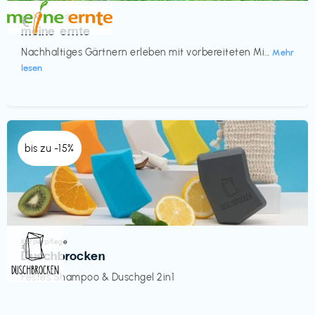
Küche & Haushalt
€‎
meine ernte
Nachhaltiges Gärtnern erleben mit vorbereiteten Mi...
Mehr
lesen
bis zu -15%
Körperpflege
€‎
Duschbrocken
Festes Shampoo & Duschgel 2in1