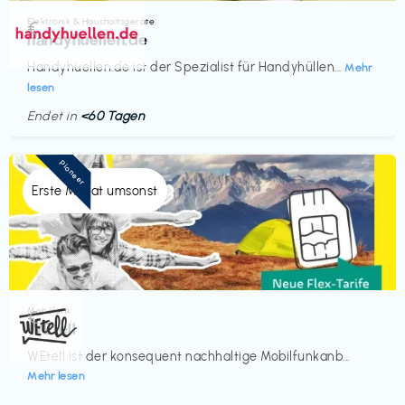
Elektronik & Haushaltsgeräte
€‎
handyhuellen.de
Handyhuellen.de ist der Spezialist für Handyhüllen...
Mehr
lesen
Endet in
<60 Tagen
Pioneer
Erste Monat umsonst
Mobilfunk
€‎
WEtell
WEtell ist der konsequent nachhaltige Mobilfunkanb...
Mehr lesen