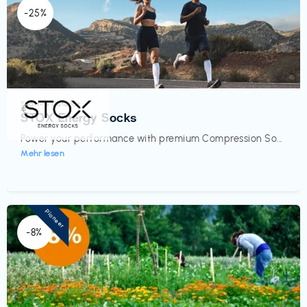
-25%
Sport- & Outdoor
€‎
STOX Energy Socks
Power your performance with premium Compression So...
Mehr lesen
Pioneer
-8%