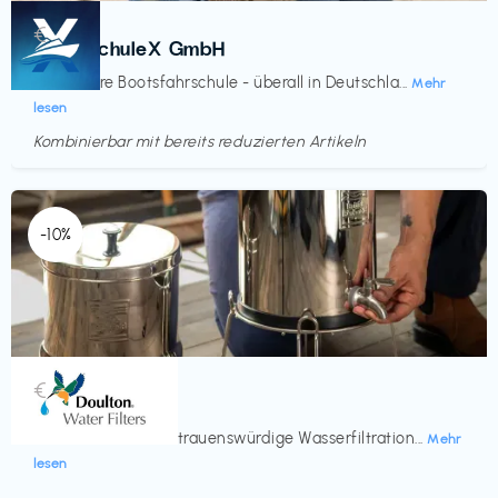
Kurse
€‎
BootsschuleX GmbH
Deine faire Bootsfahrschule - überall in Deutschla...
Mehr
lesen
Kombinierbar mit bereits reduzierten Artikeln
Endet in
<60 Tagen
-10%
Küche & Haushalt
€‎
Doulton
Seit 200 Jahren vertrauenswürdige Wasserfiltration...
Mehr
lesen