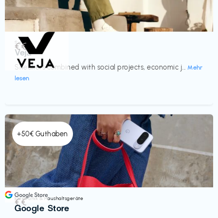
Schuhe
€€‎
Veja
Sneakers combined with social projects, economic j...
Mehr
lesen
+50€ Guthaben
Elektronik & Haushaltsgeräte
€€‎
Google Store