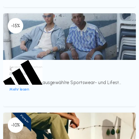
-15%
Accessoires & Fashion
€‎
adidas
-15% Rabatt auf ausgewählte Sportswear- und Lifest...
Mehr lesen
Pioneer
-10%