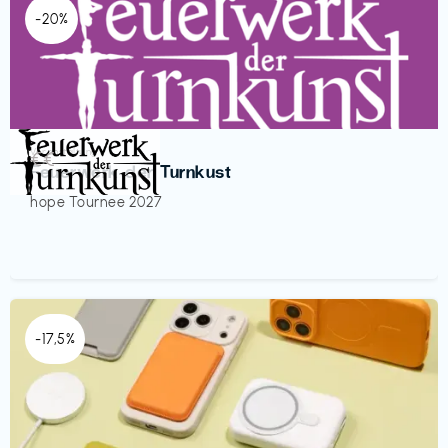
-20%
Veranstaltung
€€‎
Feuerwerk der Turnkust
hope Tournee 2027
-17,5%