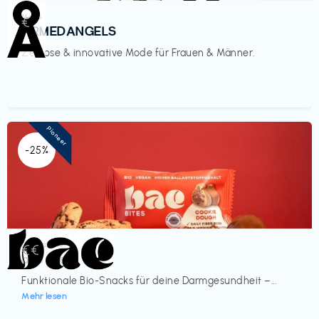
Mode
€‎
ARMEDANGELS
Zeitlose & innovative Mode für Frauen & Männer.
Pioneer
-25%
Lebensmittel
€€‎
bae Treat
Funktionale Bio-Snacks für deine Darmgesundheit –...
Mehr lesen