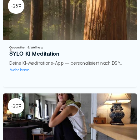
-25%
Gesundheit & Wellness
€‎
SYLO KI Meditation
Deine KI-Meditations-App — personalisiert nach DSY...
Mehr lesen
-20%