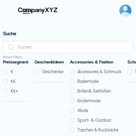
Suche
Reset Filters
Preissegment
GeschenkIdeen
Accessories & Fashion
Sch
€‎
Geschenke
Accessoires & Schmuck
€‎€‎
Bademode
€‎€‎+
Brillen& Sehhilfen
Kindermode
Mode
Sport- & Outdoor
Taschen & Rucksäcke