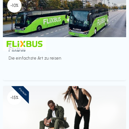
-10%
Mobilität
€‎
FlixBus
Die einfachste Art zu reisen
Pioneer
-15%