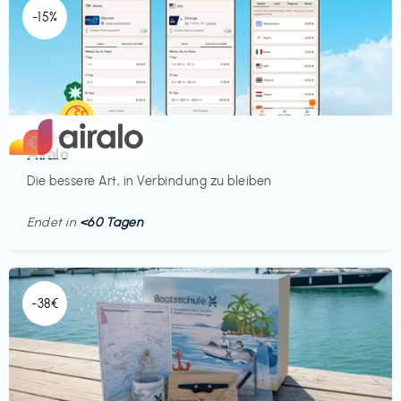
-15%
Mobilfunk
€‎
Airalo
Die bessere Art, in Verbindung zu bleiben
Endet in
<60 Tagen
-38€