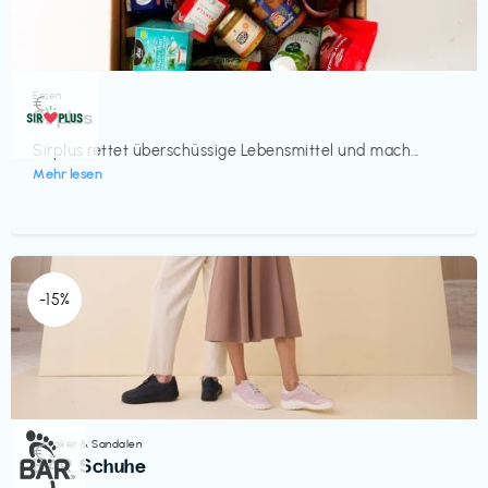
Essen
€‎
Sirplus
Sirplus rettet überschüssige Lebensmittel und mach...
Mehr lesen
-15%
Sneaker & Sandalen
€‎
BÄR Schuhe