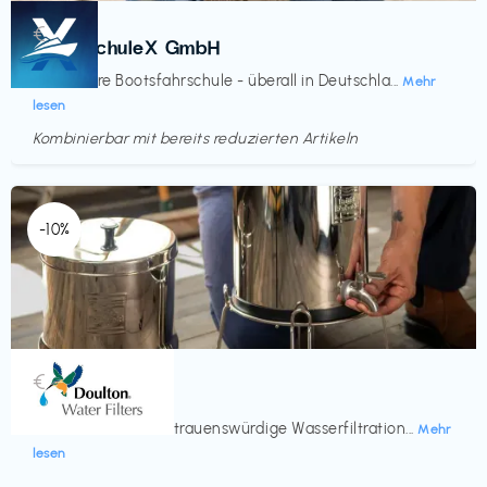
Kurse
€‎
BootsschuleX GmbH
Deine faire Bootsfahrschule - überall in Deutschla...
Mehr
lesen
Kombinierbar mit bereits reduzierten Artikeln
Endet in
<60 Tagen
-10%
Küche & Haushalt
€‎
Doulton
Seit 200 Jahren vertrauenswürdige Wasserfiltration...
Mehr
lesen