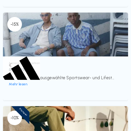
-15%
Accessoires & Fashion
€‎
adidas
-15% Rabatt auf ausgewählte Sportswear- und Lifest...
Mehr lesen
Pioneer
-10%