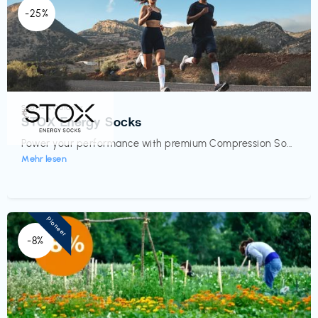
-25%
Sport- & Outdoor
€‎
STOX Energy Socks
Power your performance with premium Compression So...
Mehr lesen
Pioneer
-8%