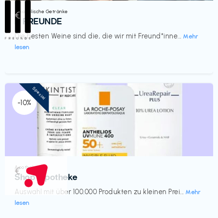
Alkoholische Getränke
€‎
III FREUNDE
Die besten Weine sind die, die wir mit Freund*inne...
Mehr
lesen
Special
-10%
Apotheke
€‎
Shop Apotheke
Auswahl mit über 100.000 Produkten zu kleinen Prei...
Mehr
lesen