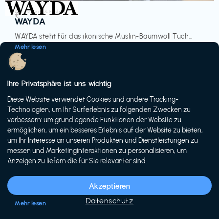
Accessoires & Fashion
€‎
WAYDA
WAYDA steht für das ikonische Muslin-Baumwoll Tuch...
Mehr lesen
Ihre Privatsphäre ist uns wichtig
Diese Website verwendet Cookies und andere Tracking-
-20%
Technologien, um Ihr Surferlebnis zu folgenden Zwecken zu
verbessern: um grundlegende Funktionen der Website zu
ermöglichen, um ein besseres Erlebnis auf der Website zu bieten,
um Ihr Interesse an unseren Produkten und Dienstleistungen zu
messen und Marketinginteraktionen zu personalisieren, um
Anzeigen zu liefern die für Sie relevanter sind.
Fahrräder & E-Bikes
€€‎
Siech Cycles
Akzeptieren
Entdecke den Schweizer Brand für urbane Fahrräder...
Datenschutz
Mehr lesen