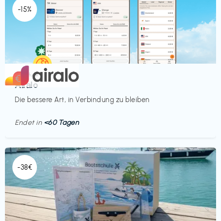
-15%
Mobilfunk
€‎
Airalo
Die bessere Art, in Verbindung zu bleiben
Endet in
<60 Tagen
-38€