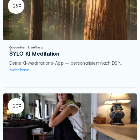
-25%
Gesundheit & Wellness
€‎
SYLO KI Meditation
Deine KI-Meditations-App — personalisiert nach DSY...
Mehr lesen
-20%