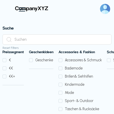
Suche
Reset Filters
Preissegment
GeschenkIdeen
Accessories & Fashion
Sch
€‎
Geschenke
Accessoires & Schmuck
€‎€‎
Bademode
€‎€‎+
Brillen& Sehhilfen
Kindermode
Mode
Sport- & Outdoor
Taschen & Rucksäcke