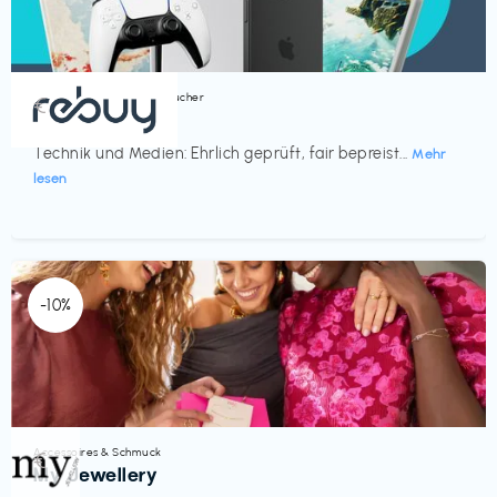
Bücher, Magazine & Hörbücher
€‎
rebuy
Technik und Medien: Ehrlich geprüft, fair bepreist...
Mehr
lesen
-10%
Accessoires & Schmuck
€‎
My Jewellery