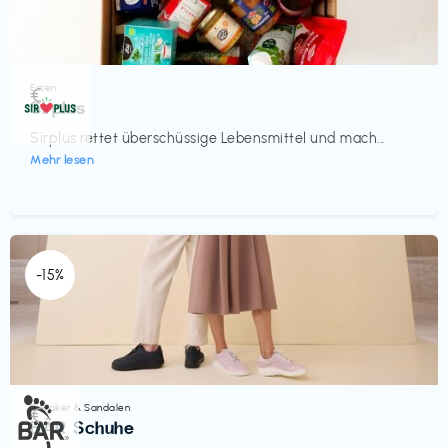
Essen
€‎
Sirplus
Sirplus rettet überschüssige Lebensmittel und mach...
Mehr lesen
-15%
Sneaker & Sandalen
€‎
BÄR Schuhe