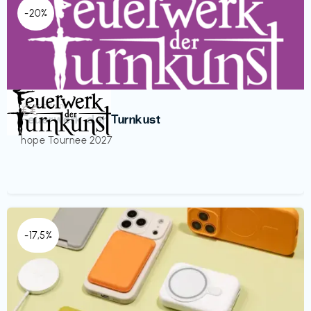
-20%
Veranstaltung
€€‎
Feuerwerk der Turnkust
hope Tournee 2027
-17,5%