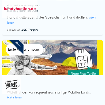
Elektronik & Haushaltsgeräte
€‎
handyhuellen.de
Handyhuellen.de ist der Spezialist für Handyhüllen...
Mehr
lesen
Endet in
<60 Tagen
Pioneer
Erste Monat umsonst
Mobilfunk
€‎
WEtell
WEtell ist der konsequent nachhaltige Mobilfunkanb...
Mehr lesen