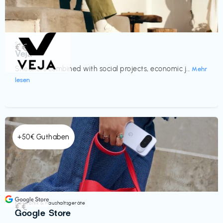
Schuhe
€€‎
Veja
Sneakers combined with social projects, economic j...
Mehr
lesen
+50€ Guthaben
Elektronik & Haushaltsgeräte
€€‎
Google Store