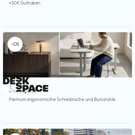
+50€ Guthaben
-10%
Homeoffice Möbel
€‎
Deskspace
Premium ergonomische Schreibtische und Bürostühle