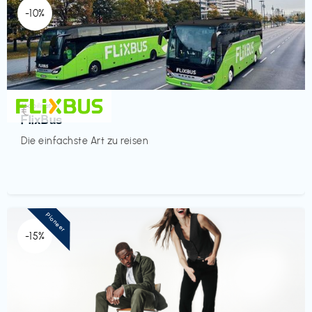
-10%
Mobilität
€‎
FlixBus
Die einfachste Art zu reisen
Pioneer
-15%