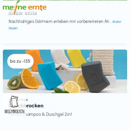
Küche & Haushalt
€‎
meine ernte
Nachhaltiges Gärtnern erleben mit vorbereiteten Mi...
Mehr
lesen
bis zu -15%
Körperpflege
€‎
Duschbrocken
Festes Shampoo & Duschgel 2in1