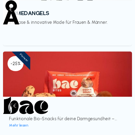
Mode
€‎
ARMEDANGELS
Zeitlose & innovative Mode für Frauen & Männer.
Pioneer
-25%
Lebensmittel
€€‎
bae Treat
Funktionale Bio-Snacks für deine Darmgesundheit –...
Mehr lesen