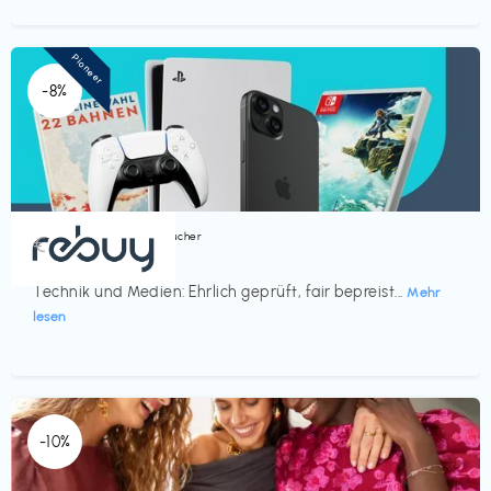
Pioneer
-8%
Bücher, Magazine & Hörbücher
€‎
rebuy
Technik und Medien: Ehrlich geprüft, fair bepreist...
Mehr
lesen
-10%