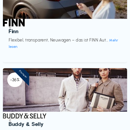
Automobil
€‎
Finn
Flexibel, transparent, Neuwagen – das ist FINN Aut...
Mehr
lesen
Pioneer
-36%
Accessoires & Fashion
€‎
Buddy & Selly