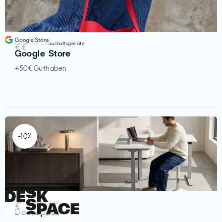
Elektronik & Haushaltsgeräte
€€‎
Google Store
+50€ Guthaben
-10%
Homeoffice Möbel
€‎
Deskspace