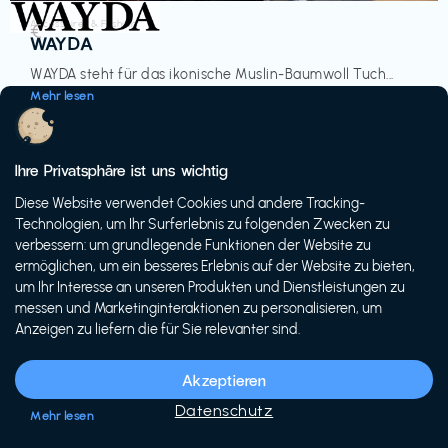
Accessoires & Fashion
€‎
WAYDA
WAYDA steht für das ikonische Muslin-Baumwoll Tuch...
Mehr lesen
Ihre Privatsphäre ist uns wichtig
Diese Website verwendet Cookies und andere Tracking-
-20%
Technologien, um Ihr Surferlebnis zu folgenden Zwecken zu
verbessern: um grundlegende Funktionen der Website zu
ermöglichen, um ein besseres Erlebnis auf der Website zu bieten,
um Ihr Interesse an unseren Produkten und Dienstleistungen zu
messen und Marketinginteraktionen zu personalisieren, um
Anzeigen zu liefern die für Sie relevanter sind.
Fahrräder & E-Bikes
€€‎
Siech Cycles
Akzeptieren
Entdecke den Schweizer Brand für urbane Fahrräder...
Datenschutz
Mehr lesen