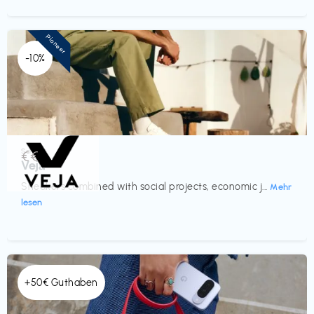
Pioneer
-10%
Schuhe
€€‎
Veja
Sneakers combined with social projects, economic j...
Mehr
lesen
+50€ Guthaben