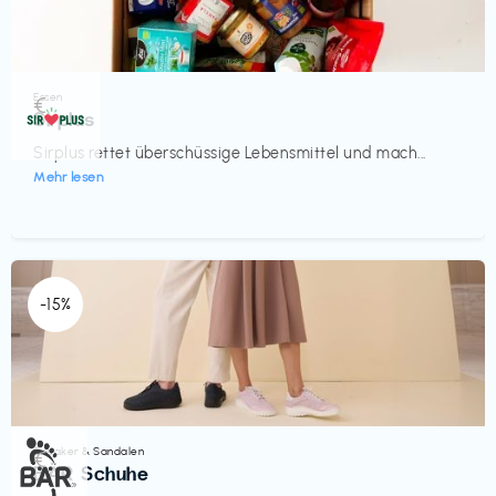
Essen
€‎
Sirplus
Sirplus rettet überschüssige Lebensmittel und mach...
Mehr lesen
-15%
Sneaker & Sandalen
€‎
BÄR Schuhe