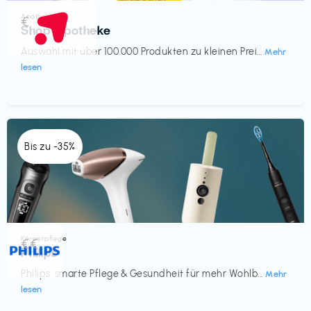
Apotheke
€‎
Shop Apotheke
Auswahl mit über 100.000 Produkten zu kleinen Prei...
Mehr
lesen
Bis zu -35%
Körperpflege
€€‎
Philips
Philips: smarte Pflege & Gesundheit für mehr Wohlb...
Mehr
lesen