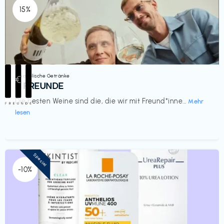
15%
Alkoholische Getränke
€‎
III FREUNDE
Die besten Weine sind die, die wir mit Freund*inne...
Mehr
lesen
Special
-10%