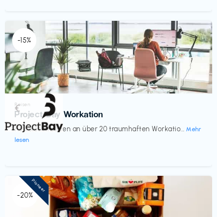
-15%
Reisen
€‎
Project Bay Workation
flexibles Arbeiten an über 20 traumhaften Workatio...
Mehr
lesen
Pioneer
-20%