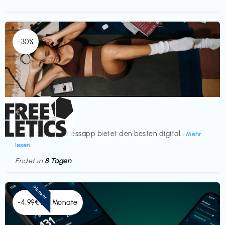
-30%
Gesundheit & Wellness
€‎
Freeletics
Europas Nr. 1 Fitnessapp bietet den besten digital...
Mehr
lesen
Endet in
8 Tagen
Pioneer
-4,99€ x 6 Monate