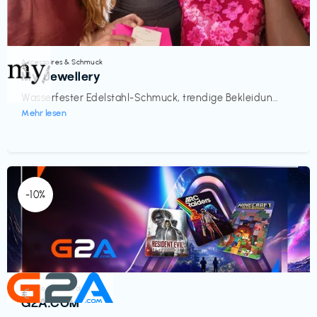
Accessoires & Schmuck
€‎
My Jewellery
Wasserfester Edelstahl-Schmuck, trendige Bekleidun...
Mehr lesen
-10%
Elektronik & Medien
€‎
G2A.COM