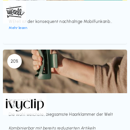
Mobilfunk
€‎
WEtell
WEtell ist der konsequent nachhaltige Mobilfunkanb...
Mehr lesen
20%
Accessoires & Schmuck
€€‎
ivyclip
Die wohl weichste, biegsamste Haarklammer der Welt
Kombinierbar mit bereits reduzierten Artikeln