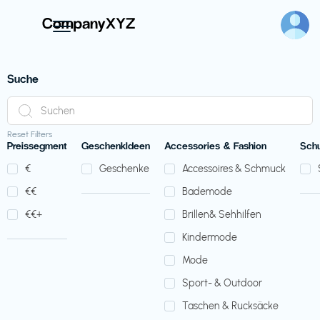
Suche
Reset Filters
Preissegment
GeschenkIdeen
Accessories & Fashion
Sch
€‎
Geschenke
Accessoires & Schmuck
€‎€‎
Bademode
€‎€‎+
Brillen& Sehhilfen
Kindermode
Mode
Sport- & Outdoor
Taschen & Rucksäcke