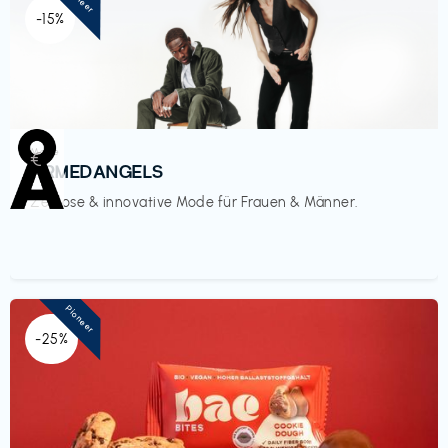
-15%
Mode
€‎
ARMEDANGELS
Zeitlose & innovative Mode für Frauen & Männer.
Pioneer
-25%