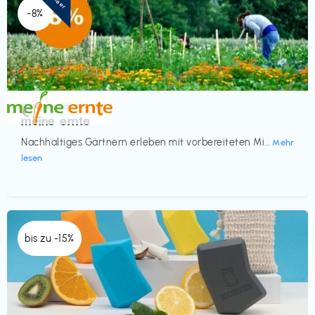
-8%
Küche & Haushalt
€‎
meine ernte
Nachhaltiges Gärtnern erleben mit vorbereiteten Mi...
Mehr
lesen
bis zu -15%