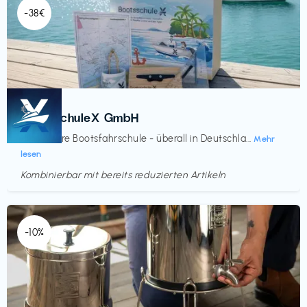
-38€
Kurse
€‎
BootsschuleX GmbH
Deine faire Bootsfahrschule - überall in Deutschla...
Mehr
lesen
Kombinierbar mit bereits reduzierten Artikeln
Endet in
<60 Tagen
-10%