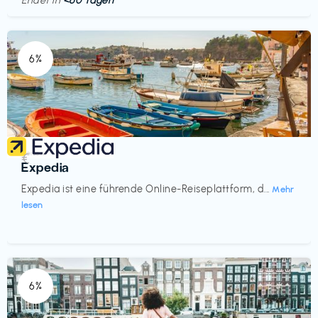
Endet in
<60 Tagen
6%
Reisen
€‎
Expedia
Expedia ist eine führende Online-Reiseplattform, d...
Mehr
lesen
6%