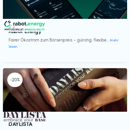
Strom
€€‎
Rabot Energy
Fairer Ökostrom zum Börsenpreis – günstig, flexibe...
Mehr
lesen
-20%
Gesundheit & Wellness
€‎
DAYLISTA