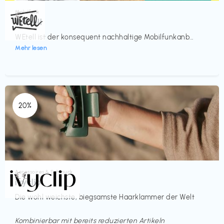
Mobilfunk
€‎
WEtell
WEtell ist der konsequent nachhaltige Mobilfunkanb...
Mehr lesen
20%
Accessoires & Schmuck
€€‎
ivyclip
Die wohl weichste, biegsamste Haarklammer der Welt
Kombinierbar mit bereits reduzierten Artikeln