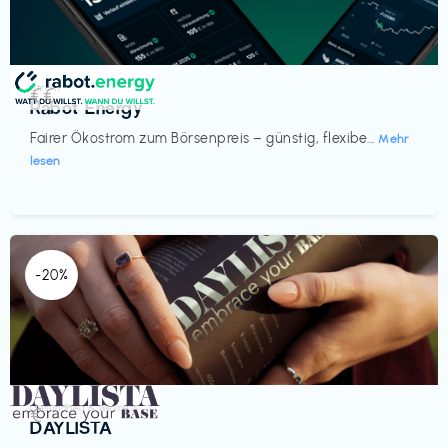
Strom
€€‎
Rabot Energy
Fairer Ökostrom zum Börsenpreis – günstig, flexibe...
Mehr
lesen
-20%
Gesundheit & Wellness
€‎
DAYLISTA