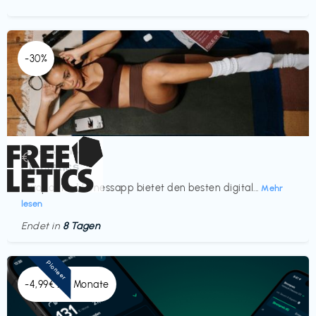
-30%
Gesundheit & Wellness
€‎
Freeletics
Europas Nr. 1 Fitnessapp bietet den besten digital...
Mehr
lesen
Endet in
8 Tagen
Pioneer
-4,99€ x 6 Monate