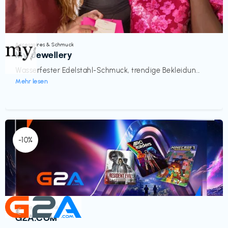
Accessoires & Schmuck
€‎
My Jewellery
Wasserfester Edelstahl-Schmuck, trendige Bekleidun...
Mehr lesen
-10%
Elektronik & Medien
€‎
G2A.COM