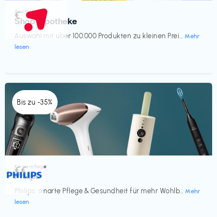
Apotheke
€‎
Shop Apotheke
Auswahl mit über 100.000 Produkten zu kleinen Prei...
Mehr
lesen
Bis zu -35%
Körperpflege
€€‎
Philips
Philips: smarte Pflege & Gesundheit für mehr Wohlb...
Mehr
lesen