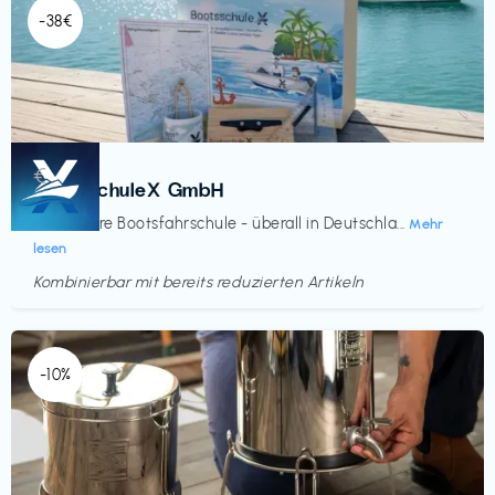
-38€
Kurse
€‎
BootsschuleX GmbH
Deine faire Bootsfahrschule - überall in Deutschla...
Mehr
lesen
Kombinierbar mit bereits reduzierten Artikeln
Endet in
<60 Tagen
-10%