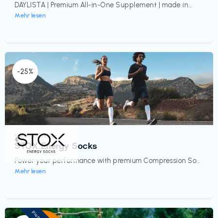
DAYLISTA | Premium All-in-One Supplement | made in...
Mehr lesen
-25%
Sport- & Outdoor
€‎
STOX Energy Socks
Power your performance with premium Compression So...
Mehr lesen
Pioneer