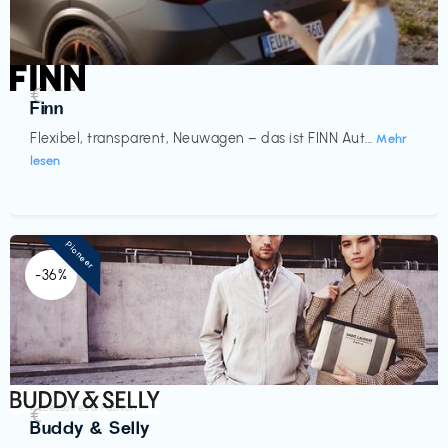
Automobil
€‎
Finn
Flexibel, transparent, Neuwagen – das ist FINN Aut...
Mehr
lesen
Pioneer
-36%
Accessoires & Fashion
€‎
Buddy & Selly