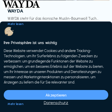
Accessoires & Fashion
€‎
WAYDA
WAYDA steht für das ikonische Muslin-Baumwoll Tuch...
Mehr lesen
Ihre Privatsphäre ist uns wichtig
Diese Website verwendet Cookies und andere Tracking-
-20%
Technologien, um Ihr Surferlebnis zu folgenden Zwecken zu
verbessern: um grundlegende Funktionen der Website zu
ermöglichen, um ein besseres Erlebnis auf der Website zu bieten,
um Ihr Interesse an unseren Produkten und Dienstleistungen zu
messen und Marketinginteraktionen zu personalisieren, um
Anzeigen zu liefern die für Sie relevanter sind.
Fahrräder & E-Bikes
€€‎
Siech Cycles
Akzeptieren
Entdecke den Schweizer Brand für urbane Fahrräder...
Datenschutz
Mehr lesen