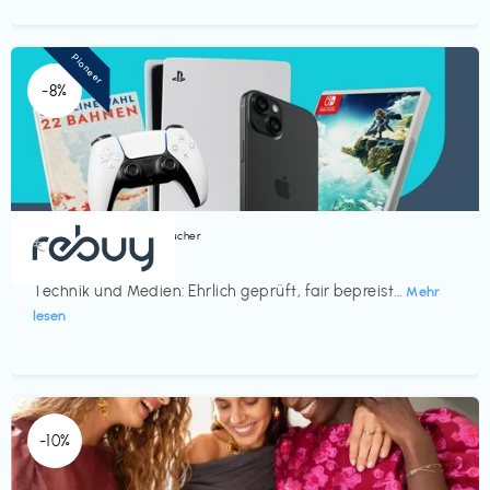
Pioneer
-8%
Bücher, Magazine & Hörbücher
€‎
rebuy
Technik und Medien: Ehrlich geprüft, fair bepreist...
Mehr
lesen
-10%