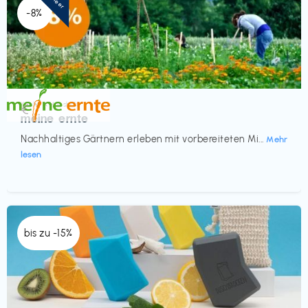
-8%
Küche & Haushalt
€‎
meine ernte
Nachhaltiges Gärtnern erleben mit vorbereiteten Mi...
Mehr
lesen
bis zu -15%