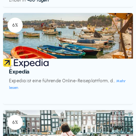
Endet in
<60 Tagen
6%
Reisen
€‎
Expedia
Expedia ist eine führende Online-Reiseplattform, d...
Mehr
lesen
6%