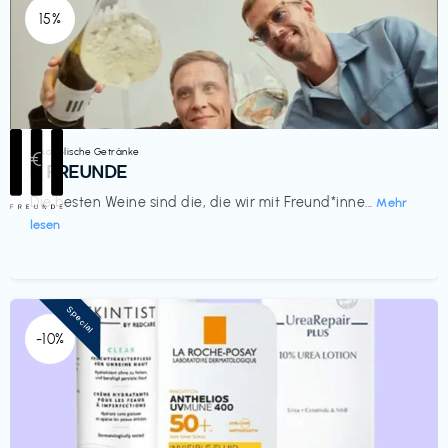
15%
Alkoholische Getränke
€‎
III FREUNDE
Die besten Weine sind die, die wir mit Freund*inne...
Mehr
lesen
Special
-10%