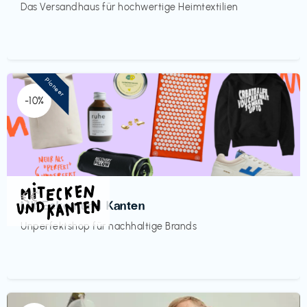
Das Versandhaus für hochwertige Heimtextilien
Pioneer
-10%
Mode
€€‎
Mit Ecken und Kanten
Unperfektshop für nachhaltige Brands