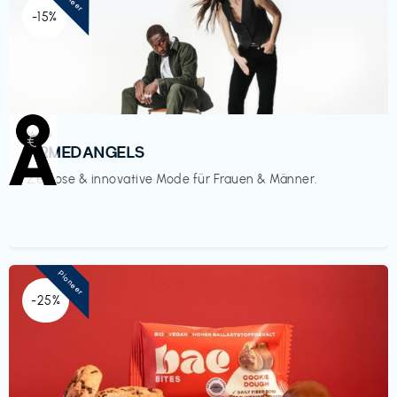
-15%
Mode
€‎
ARMEDANGELS
Zeitlose & innovative Mode für Frauen & Männer.
Pioneer
-25%