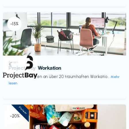
-15%
Reisen
€‎
Project Bay Workation
flexibles Arbeiten an über 20 traumhaften Workatio...
Mehr
lesen
Pioneer
-20%