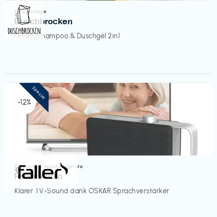
Körperpflege
€‎
Duschbrocken
Festes Shampoo & Duschgel 2in1
Special
-12%
Elektronik & Haushaltsgeräte
€‎
Faller Audio
Klarer TV-Sound dank OSKAR Sprachverstärker