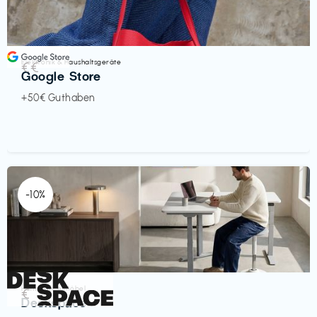
Elektronik & Haushaltsgeräte
€€‎
Google Store
+50€ Guthaben
-10%
Homeoffice Möbel
€‎
Deskspace