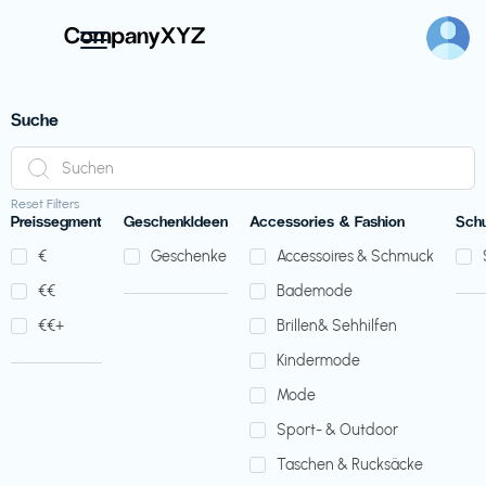
Suche
Reset Filters
Preissegment
GeschenkIdeen
Accessories & Fashion
Sch
€‎
Geschenke
Accessoires & Schmuck
€‎€‎
Bademode
€‎€‎+
Brillen& Sehhilfen
Kindermode
Mode
Sport- & Outdoor
Taschen & Rucksäcke