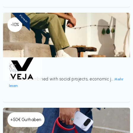
Pioneer
-10%
Schuhe
€€‎
Veja
Sneakers combined with social projects, economic j...
Mehr
lesen
+50€ Guthaben