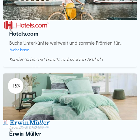
Reisen
€‎
Hotels.com
Buche Unterkünfte weltweit und sammle Prämien für...
Mehr lesen
Kombinierbar mit bereits reduzierten Artikeln
Endet in
<60 Tagen
-15%
Accessoires & Fashion
€‎
Erwin Müller