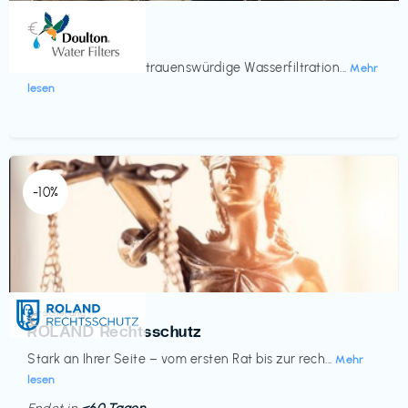
Küche & Haushalt
€‎
Doulton
Seit 200 Jahren vertrauenswürdige Wasserfiltration...
Mehr
lesen
-10%
Versicherung
€‎
ROLAND Rechtsschutz
Stark an Ihrer Seite – vom ersten Rat bis zur rech...
Mehr
lesen