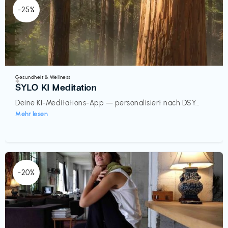
-25%
Gesundheit & Wellness
€‎
SYLO KI Meditation
Deine KI-Meditations-App — personalisiert nach DSY...
Mehr lesen
-20%