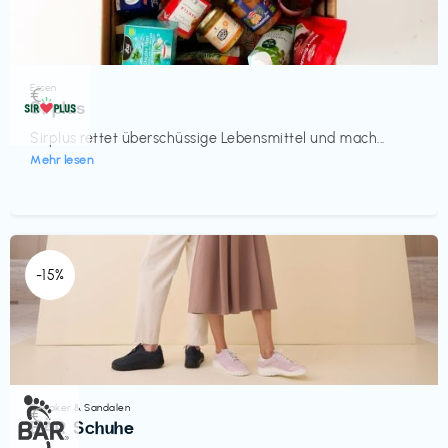
Essen
€‎
Sirplus
Sirplus rettet überschüssige Lebensmittel und mach...
Mehr lesen
-15%
Sneaker & Sandalen
€‎
BÄR Schuhe