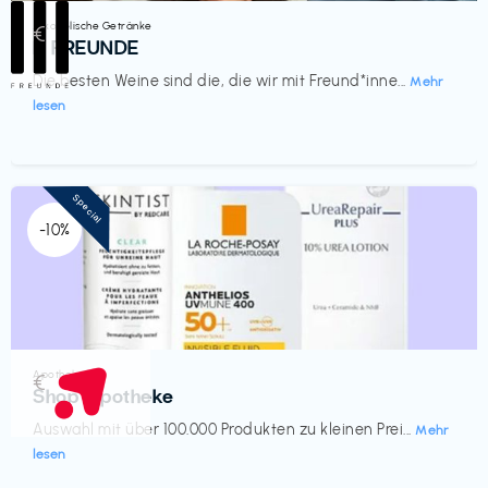
Alkoholische Getränke
€‎
III FREUNDE
Die besten Weine sind die, die wir mit Freund*inne...
Mehr
lesen
Special
-10%
Apotheke
€‎
Shop Apotheke
Auswahl mit über 100.000 Produkten zu kleinen Prei...
Mehr
lesen