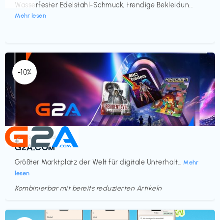
Wasserfester Edelstahl-Schmuck, trendige Bekleidun...
Mehr lesen
-10%
Elektronik & Medien
€‎
G2A.COM
Größter Marktplatz der Welt für digitale Unterhalt...
Mehr
lesen
Kombinierbar mit bereits reduzierten Artikeln
Endet in
<60 Tagen