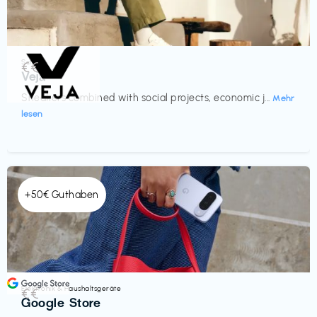
Schuhe
€€‎
Veja
Sneakers combined with social projects, economic j...
Mehr
lesen
+50€ Guthaben
Elektronik & Haushaltsgeräte
€€‎
Google Store