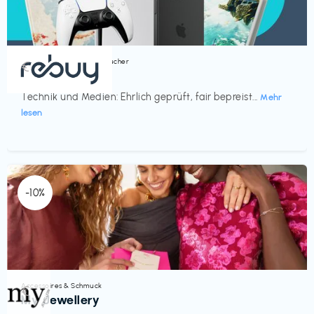
Bücher, Magazine & Hörbücher
€‎
rebuy
Technik und Medien: Ehrlich geprüft, fair bepreist...
Mehr
lesen
-10%
Accessoires & Schmuck
€‎
My Jewellery