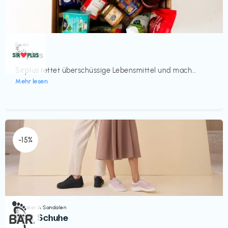
Essen
€‎
Sirplus
Sirplus rettet überschüssige Lebensmittel und mach...
Mehr lesen
-15%
Sneaker & Sandalen
€‎
BÄR Schuhe