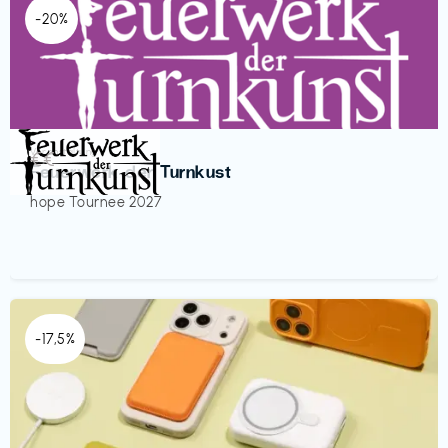
-20%
Veranstaltung
€€‎
Feuerwerk der Turnkust
hope Tournee 2027
-17,5%