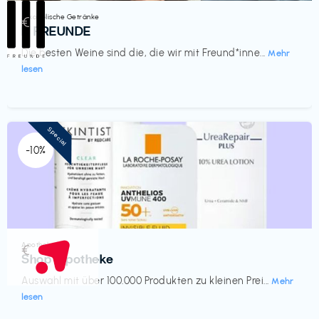
Alkoholische Getränke
€‎
III FREUNDE
Die besten Weine sind die, die wir mit Freund*inne...
Mehr
lesen
Special
-10%
Apotheke
€‎
Shop Apotheke
Auswahl mit über 100.000 Produkten zu kleinen Prei...
Mehr
lesen