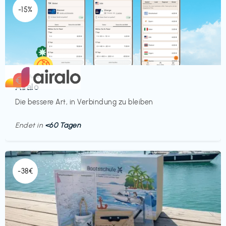
-15%
Mobilfunk
€‎
Airalo
Die bessere Art, in Verbindung zu bleiben
Endet in
<60 Tagen
-38€