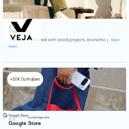
Schuhe
€€‎
Veja
Sneakers combined with social projects, economic j...
Mehr
lesen
+50€ Guthaben
Elektronik & Haushaltsgeräte
€€‎
Google Store