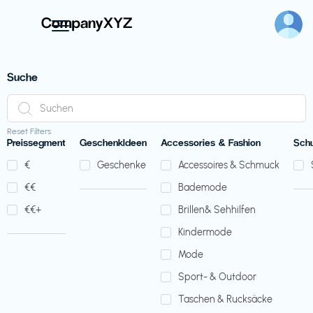
Suche
Reset Filters
Preissegment
GeschenkIdeen
Accessories & Fashion
Sch
€‎
Geschenke
Accessoires & Schmuck
€‎€‎
Bademode
€‎€‎+
Brillen& Sehhilfen
Kindermode
Mode
Sport- & Outdoor
Taschen & Rucksäcke