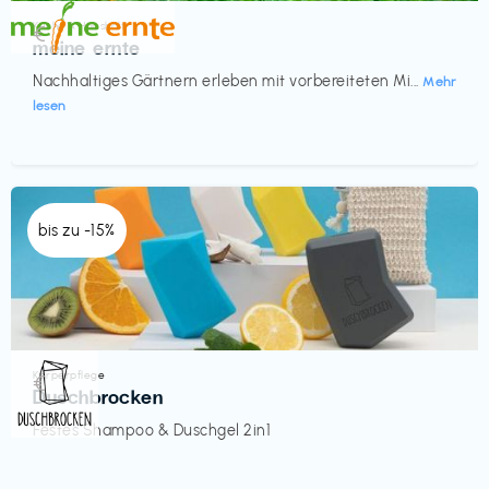
Küche & Haushalt
€‎
meine ernte
Nachhaltiges Gärtnern erleben mit vorbereiteten Mi...
Mehr
lesen
bis zu -15%
Körperpflege
€‎
Duschbrocken
Festes Shampoo & Duschgel 2in1