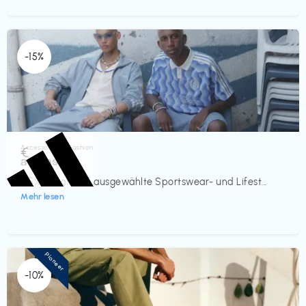
-15%
Accessoires & Fashion
€‎
adidas
-15% Rabatt auf ausgewählte Sportswear- und Lifest...
Mehr lesen
Pioneer
-10%