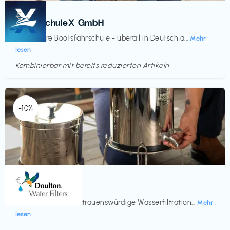
Kurse
€‎
BootsschuleX GmbH
Deine faire Bootsfahrschule - überall in Deutschla...
Mehr
lesen
Kombinierbar mit bereits reduzierten Artikeln
Endet in
<60 Tagen
-10%
Küche & Haushalt
€‎
Doulton
Seit 200 Jahren vertrauenswürdige Wasserfiltration...
Mehr
lesen