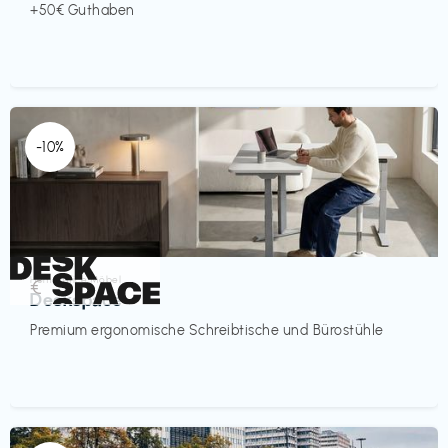
+50€ Guthaben
-10%
Homeoffice Möbel
€‎
Deskspace
Premium ergonomische Schreibtische und Bürostühle