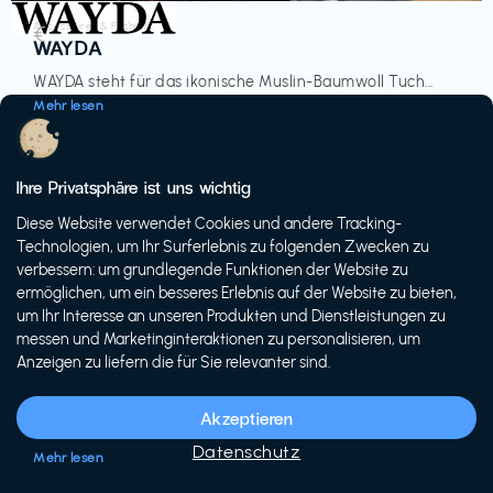
Accessoires & Fashion
€‎
WAYDA
WAYDA steht für das ikonische Muslin-Baumwoll Tuch...
Mehr lesen
Ihre Privatsphäre ist uns wichtig
Diese Website verwendet Cookies und andere Tracking-
-20%
Technologien, um Ihr Surferlebnis zu folgenden Zwecken zu
verbessern: um grundlegende Funktionen der Website zu
ermöglichen, um ein besseres Erlebnis auf der Website zu bieten,
um Ihr Interesse an unseren Produkten und Dienstleistungen zu
messen und Marketinginteraktionen zu personalisieren, um
Anzeigen zu liefern die für Sie relevanter sind.
Fahrräder & E-Bikes
€€‎
Siech Cycles
Akzeptieren
Entdecke den Schweizer Brand für urbane Fahrräder...
Datenschutz
Mehr lesen