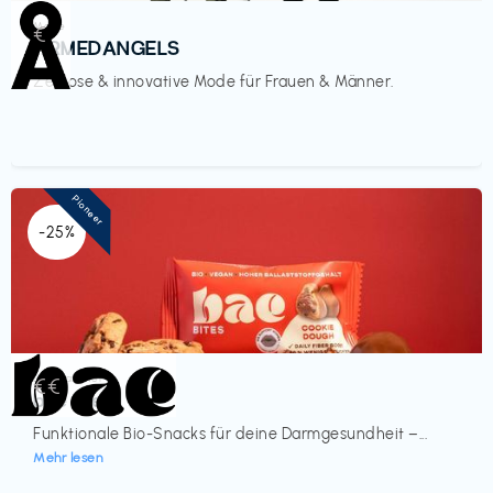
Mode
€‎
ARMEDANGELS
Zeitlose & innovative Mode für Frauen & Männer.
Pioneer
-25%
Lebensmittel
€€‎
bae Treat
Funktionale Bio-Snacks für deine Darmgesundheit –...
Mehr lesen