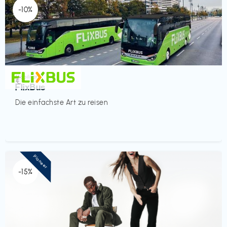
-10%
Mobilität
€‎
FlixBus
Die einfachste Art zu reisen
Pioneer
-15%