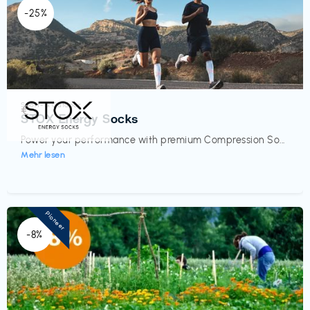
-25%
Sport- & Outdoor
€‎
STOX Energy Socks
Power your performance with premium Compression So...
Mehr lesen
Pioneer
-8%