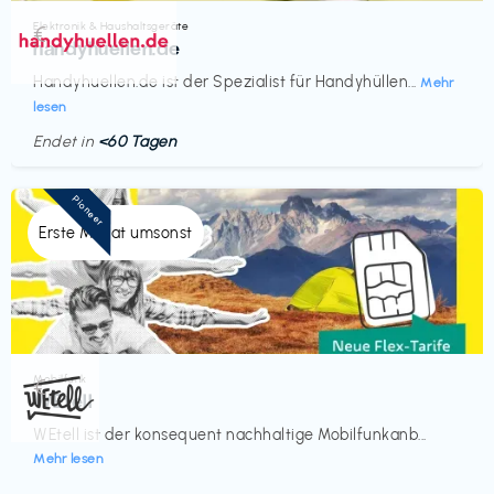
Elektronik & Haushaltsgeräte
€‎
handyhuellen.de
Handyhuellen.de ist der Spezialist für Handyhüllen...
Mehr
lesen
Endet in
<60 Tagen
Pioneer
Erste Monat umsonst
Mobilfunk
€‎
WEtell
WEtell ist der konsequent nachhaltige Mobilfunkanb...
Mehr lesen