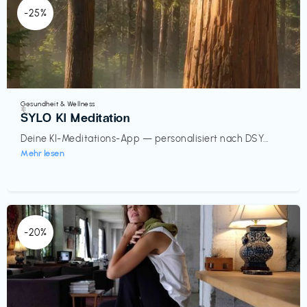
-25%
Gesundheit & Wellness
€‎
SYLO KI Meditation
Deine KI-Meditations-App — personalisiert nach DSY...
Mehr lesen
-20%