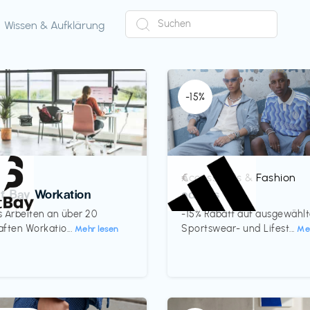
Wissen & Aufklärung
-15%
Accessoires & Fashion
€‎
ct Bay Workation
adidas
es Arbeiten an über 20
-15% Rabatt auf ausgewähl
ften Workatio...
Sportswear- und Lifest...
Mehr lesen
Me