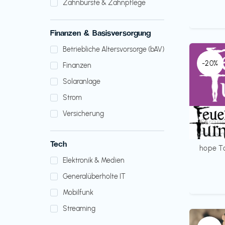
Zahnbürste & Zahnpflege
Finanzen & Basisversorgung
Betriebliche Altersvorsorge (bAV)
-20%
Finanzen
Solaranlage
Strom
Versicherung
Verans
€€‎
Feuer
Tech
hope T
Elektronik & Medien
Generalüberholte IT
Mobilfunk
Streaming