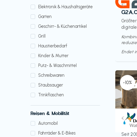
Elektr
€‎
Elektronik & Haushaltsgeräte
G2A.
Garten
Größter
Geschirr- & Küchenartikel
digitale
Grill
Kombini
reduzie
Haustierbedarf
Endet 
Kinder & Mutter
Putz- & Waschmittel
Schreibwaren
-10%
Staubsauger
Trinkflaschen
Reisen & Mobilität
Küche 
€‎
Automobil
Doult
Fahrräder & E-Bikes
Seit 20