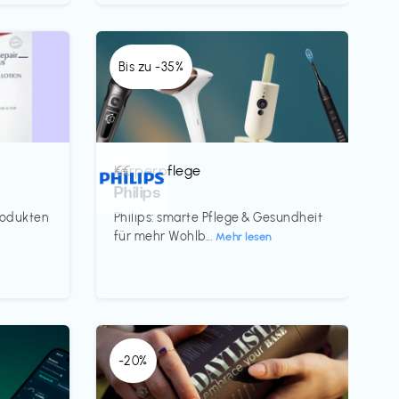
Bis zu -35%
Körperpflege
€€‎
Philips
rodukten
Philips: smarte Pflege & Gesundheit
für mehr Wohlb...
Mehr lesen
-20%