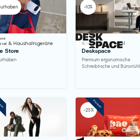
Guthaben
-10%
onik & Haushaltsgeräte
Homeoffice Möbel
€‎
e Store
Deskspace
uthaben
Premium ergonomische
Schreibtische und Bürostüh
neer
Pioneer
-25%