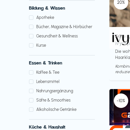
20%
Bildung & Wissen
Apotheke
Bücher, Magazine & Hörbücher
Access
€€‎
Gesundheit & Wellness
ivycli
Kurse
Die woh
Haarkl
Essen & Trinken
Kombini
reduzie
Kaffee & Tee
Lebensmittel
Nahrungsergänzung
Säfte & Smoothies
-10%
Alkoholische Getränke
Küche & Haushalt