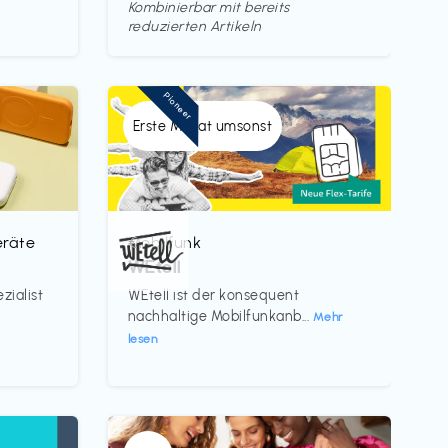
Kombinierbar mit bereits
reduzierten Artikeln
Pioneer
Erste Monat umsonst
eräte
Mobilfunk
€‎
WEtell
zialist
WEtell ist der konsequent
nachhaltige Mobilfunkanb...
Mehr
lesen