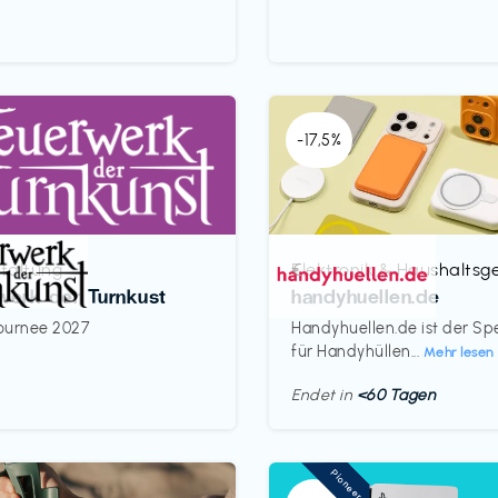
-17,5%
taltung
Elektronik & Haushaltsg
€‎
werk der Turnkust
handyhuellen.de
ournee 2027
Handyhuellen.de ist der Spe
für Handyhüllen...
Mehr lesen
Endet in
<60 Tagen
Pioneer