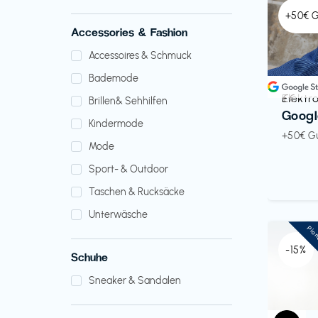
+50€ 
Accessories & Fashion
Accessoires & Schmuck
Bademode
Elektr
€€‎
Brillen& Sehhilfen
Googl
Kindermode
+50€ G
Mode
Sport- & Outdoor
Taschen & Rucksäcke
Unterwäsche
Pio
-15%
Schuhe
Sneaker & Sandalen