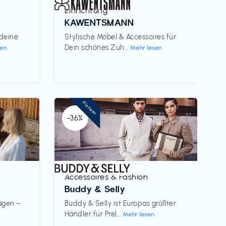
Einrichtung
€€‎
KAWENTSMANN
 deine
Stylische Möbel & Accessoires für
Dein schönes Zuh...
sen
Mehr lesen
Pioneer
-36%
Accessoires & Fashion
€‎
Buddy & Selly
wagen –
Buddy & Selly ist Europas größter
Händler für Prel...
Mehr lesen