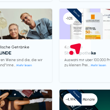
Special
-10%
lische Getränke
Apotheke
€‎
REUNDE
Shop Apotheke
ten Weine sind die, die wir
Auswahl mit über 100.000 P
und*inne...
zu kleinen Prei...
Mehr lesen
Mehr lesen
Pioneer
-4,99€ x 6 Monate