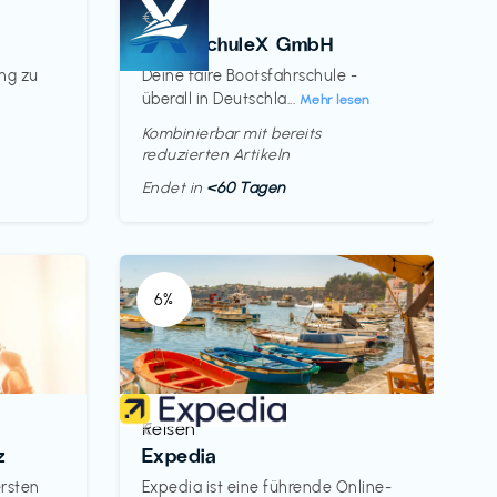
Kurse
€‎
BootsschuleX GmbH
ung zu
Deine faire Bootsfahrschule -
überall in Deutschla...
Mehr lesen
Kombinierbar mit bereits
reduzierten Artikeln
Endet in
<60 Tagen
6%
Reisen
€‎
z
Expedia
ersten
Expedia ist eine führende Online-