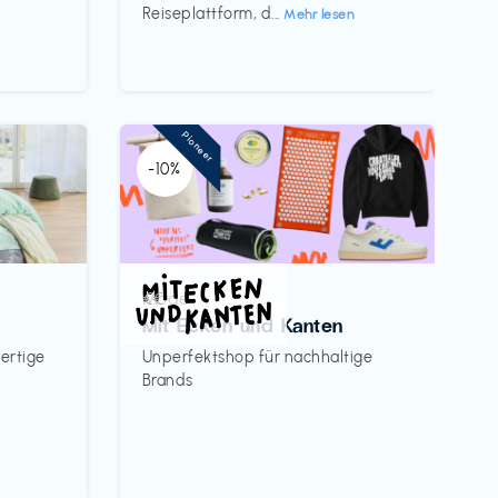
Reiseplattform, d...
Mehr lesen
Pioneer
-10%
Mode
€€‎
Mit Ecken und Kanten
ertige
Unperfektshop für nachhaltige
Brands