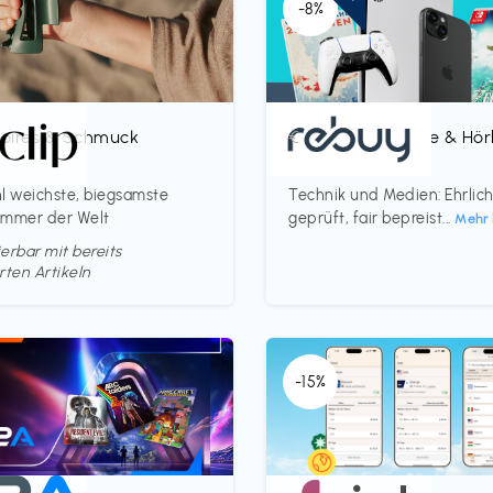
-8%
oires & Schmuck
Bücher, Magazine & Hö
€‎
p
rebuy
l weichste, biegsamste
Technik und Medien: Ehrlic
ammer der Welt
geprüft, fair bepreist...
Mehr 
erbar mit bereits
rten Artikeln
-15%