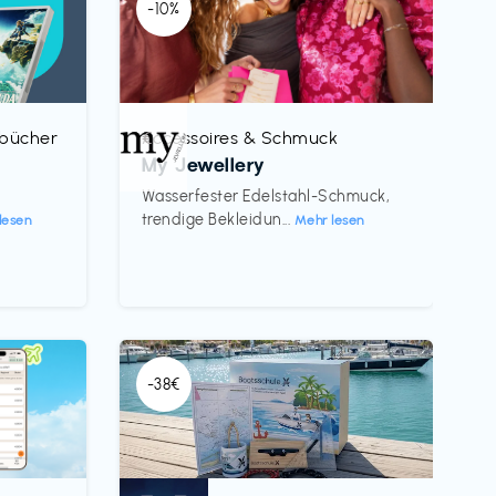
-10%
rbücher
Accessoires & Schmuck
€‎
My Jewellery
h
Wasserfester Edelstahl-Schmuck,
trendige Bekleidun...
lesen
Mehr lesen
-38€