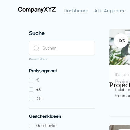
Dashboard
Alle Angebote
Suche
-15%
Reset Filters
Preissegment
Reisen
€‎
€‎
Proje
€‎€‎
flexibl
traumha
€‎€‎+
GeschenkIdeen
Geschenke