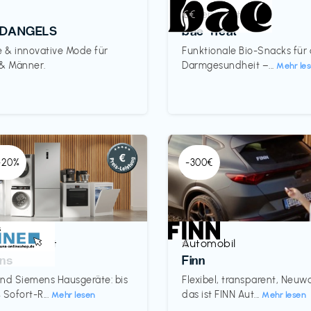
Lebensmittel
€€‎
DANGELS
bae Treat
e & innovative Mode für
Funktionale Bio-Snacks für
 & Männer.
Darmgesundheit –...
Mehr le
 -20%
-300€
& Haushalt
Automobil
€‎
ns
Finn
nd Siemens Hausgeräte: bis
Flexibel, transparent, Neu
 Sofort-R...
das ist FINN Aut...
Mehr lesen
Mehr lesen