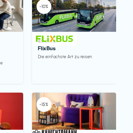
-10%
Mobilität
€‎
FlixBus
Die einfachste Art zu reisen
le
-15%