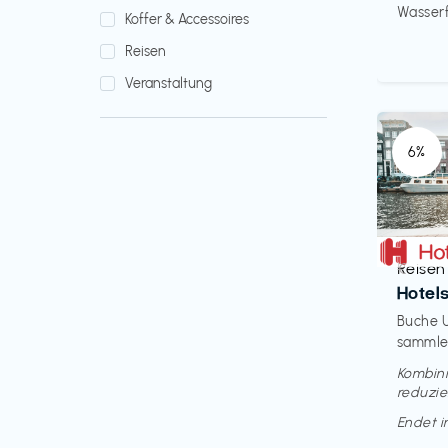
Wasserfi
Koffer & Accessoires
Reisen
Veranstaltung
6%
Reisen
€‎
Hotel
Buche U
sammle 
Kombini
reduzie
Endet 