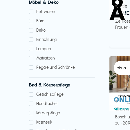
Möbel & Deko
Mode
€‎
Bettwaren
ARME
Büro
Zeitlos
Frauen
Deko
Einrichtung
Lampen
Matratzen
Regale und Schränke
bis zu
Bad & Körperpflege
Gesichtspflege
Küche 
€‎
Handtücher
Sieme
Körperpflege
Bosch u
Kosmetik
zu -20%