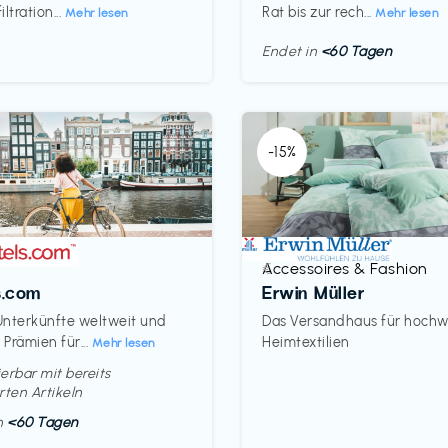
ltration...
Rat bis zur rech...
Mehr lesen
Mehr lesen
Endet in
<60 Tagen
-15%
Accessoires & Fashion
€‎
s.com
Erwin Müller
nterkünfte weltweit und
Das Versandhaus für hochw
Prämien für...
Heimtextilien
Mehr lesen
erbar mit bereits
rten Artikeln
in
<60 Tagen