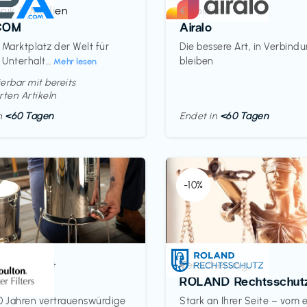
onik & Medien
Mobilfunk
€‎
COM
Airalo
 Marktplatz der Welt für
Die bessere Art, in Verbind
 Unterhalt...
bleiben
Mehr lesen
erbar mit bereits
rten Artikeln
in
<60 Tagen
Endet in
<60 Tagen
-10%
& Haushalt
Versicherung
€‎
on
ROLAND Rechtsschut
0 Jahren vertrauenswürdige
Stark an Ihrer Seite – vom 