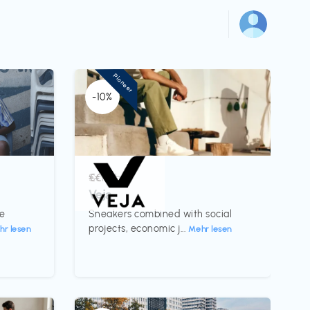
Pioneer
-10%
Schuhe
€€‎
Veja
te
Sneakers combined with social
projects, economic j...
hr lesen
Mehr lesen