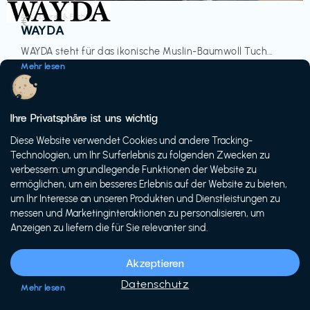
Accessoires & Fashion
€‎
WAYDA
WAYDA steht für das ikonische Muslin-Baumwoll Tuch...
Mehr lesen
Ihre Privatsphäre ist uns wichtig
Diese Website verwendet Cookies und andere Tracking-
-20%
Technologien, um Ihr Surferlebnis zu folgenden Zwecken zu
verbessern: um grundlegende Funktionen der Website zu
ermöglichen, um ein besseres Erlebnis auf der Website zu bieten,
um Ihr Interesse an unseren Produkten und Dienstleistungen zu
messen und Marketinginteraktionen zu personalisieren, um
Anzeigen zu liefern die für Sie relevanter sind.
Fahrräder & E-Bikes
€€‎
Siech Cycles
Akzeptieren
Entdecke den Schweizer Brand für urbane Fahrräder...
Datenschutz
Mehr lesen