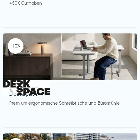
+50€ Guthaben
-10%
Homeoffice Möbel
€‎
Deskspace
Premium ergonomische Schreibtische und Bürostühle