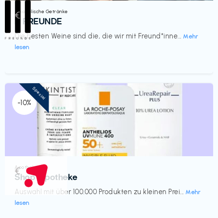
Alkoholische Getränke
€‎
III FREUNDE
Die besten Weine sind die, die wir mit Freund*inne...
Mehr
lesen
Special
-10%
Apotheke
€‎
Shop Apotheke
Auswahl mit über 100.000 Produkten zu kleinen Prei...
Mehr
lesen