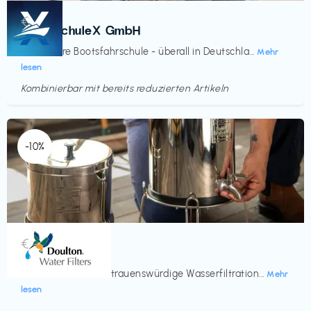
Kurse
€‎
BootsschuleX GmbH
Deine faire Bootsfahrschule - überall in Deutschla...
Mehr
lesen
Kombinierbar mit bereits reduzierten Artikeln
Endet in
<60 Tagen
-10%
Küche & Haushalt
€‎
Doulton
Seit 200 Jahren vertrauenswürdige Wasserfiltration...
Mehr
lesen