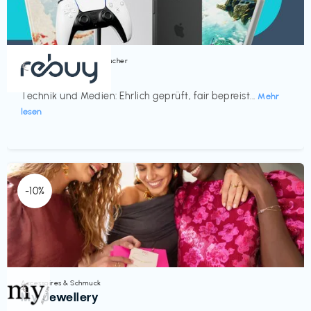
Bücher, Magazine & Hörbücher
€‎
rebuy
Technik und Medien: Ehrlich geprüft, fair bepreist...
Mehr
lesen
-10%
Accessoires & Schmuck
€‎
My Jewellery