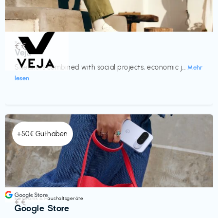
Schuhe
€€‎
Veja
Sneakers combined with social projects, economic j...
Mehr
lesen
+50€ Guthaben
Elektronik & Haushaltsgeräte
€€‎
Google Store