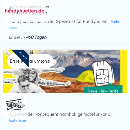
Elektronik & Haushaltsgeräte
€‎
handyhuellen.de
Handyhuellen.de ist der Spezialist für Handyhüllen...
Mehr
lesen
Endet in
<60 Tagen
Pioneer
Erste Monat umsonst
Mobilfunk
€‎
WEtell
WEtell ist der konsequent nachhaltige Mobilfunkanb...
Mehr lesen