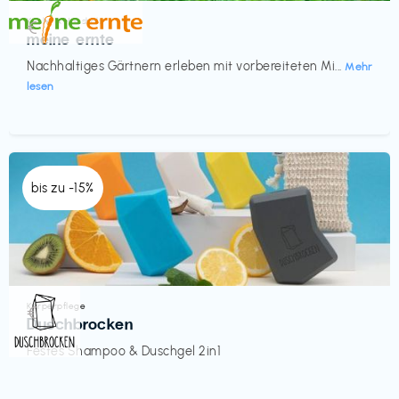
Küche & Haushalt
€‎
meine ernte
Nachhaltiges Gärtnern erleben mit vorbereiteten Mi...
Mehr
lesen
bis zu -15%
Körperpflege
€‎
Duschbrocken
Festes Shampoo & Duschgel 2in1