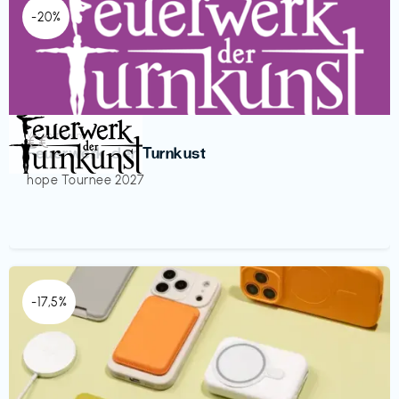
-20%
Veranstaltung
€€‎
Feuerwerk der Turnkust
hope Tournee 2027
-17,5%