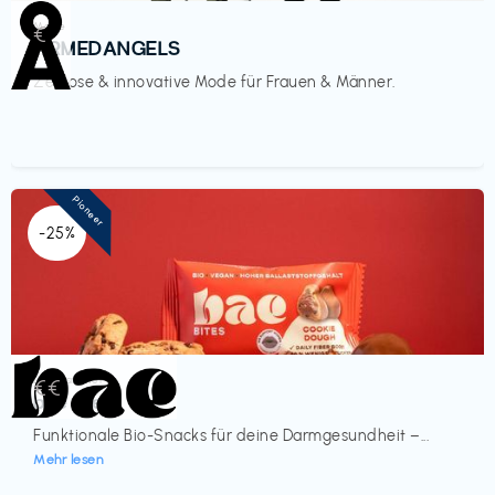
Mode
€‎
ARMEDANGELS
Zeitlose & innovative Mode für Frauen & Männer.
Pioneer
-25%
Lebensmittel
€€‎
bae Treat
Funktionale Bio-Snacks für deine Darmgesundheit –...
Mehr lesen