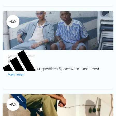
-15%
Accessoires & Fashion
€‎
adidas
-15% Rabatt auf ausgewählte Sportswear- und Lifest...
Mehr lesen
Pioneer
-10%