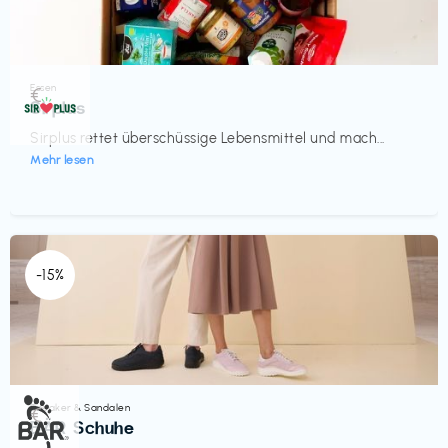
Essen
€‎
Sirplus
Sirplus rettet überschüssige Lebensmittel und mach...
Mehr lesen
-15%
Sneaker & Sandalen
€‎
BÄR Schuhe