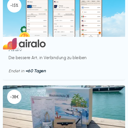
-15%
Mobilfunk
€‎
Airalo
Die bessere Art, in Verbindung zu bleiben
Endet in
<60 Tagen
-38€