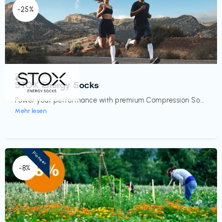
-25%
Sport- & Outdoor
€‎
STOX Energy Socks
Power your performance with premium Compression So...
Mehr lesen
Pioneer
-8%