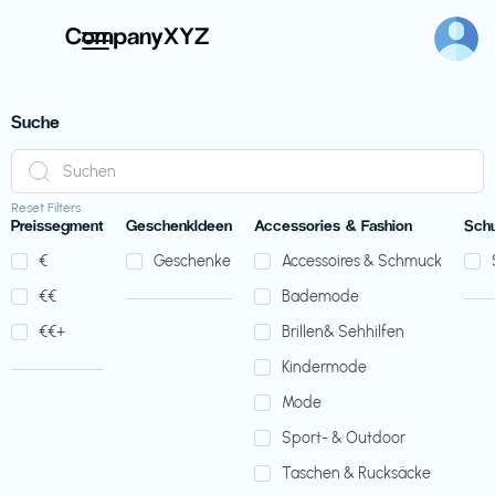
Suche
Reset Filters
Preissegment
GeschenkIdeen
Accessories & Fashion
Sch
€‎
Geschenke
Accessoires & Schmuck
€‎€‎
Bademode
€‎€‎+
Brillen& Sehhilfen
Kindermode
Mode
Sport- & Outdoor
Taschen & Rucksäcke