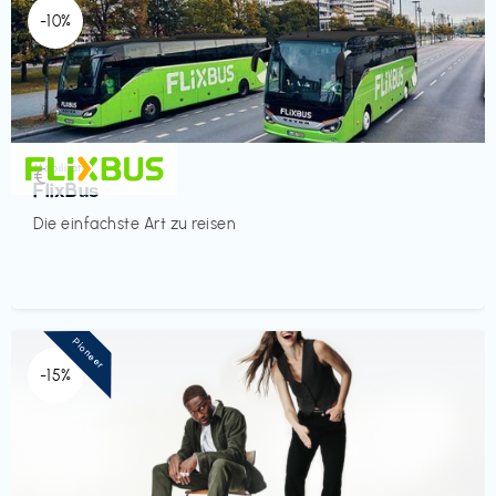
-10%
Mobilität
€‎
FlixBus
Die einfachste Art zu reisen
Pioneer
-15%