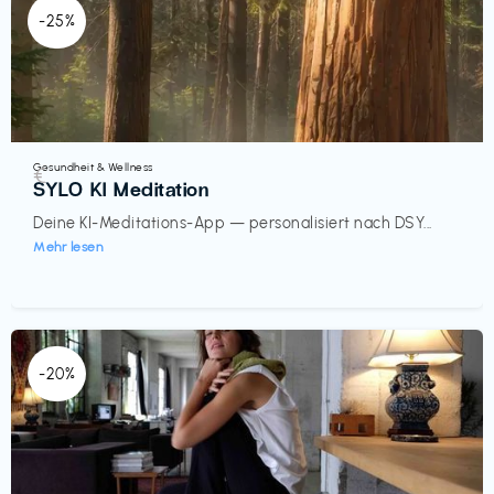
-25%
Gesundheit & Wellness
€‎
SYLO KI Meditation
Deine KI-Meditations-App — personalisiert nach DSY...
Mehr lesen
-20%