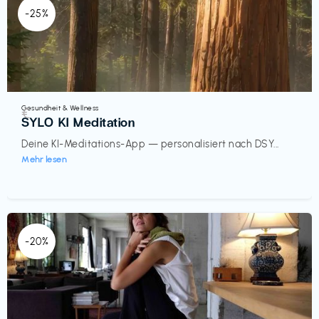
-25%
Gesundheit & Wellness
€‎
SYLO KI Meditation
Deine KI-Meditations-App — personalisiert nach DSY...
Mehr lesen
-20%