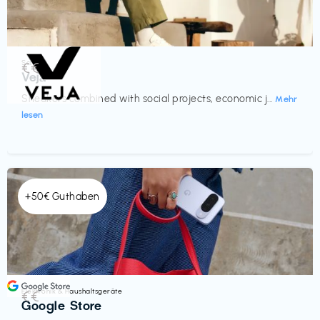
Schuhe
€€‎
Veja
Sneakers combined with social projects, economic j...
Mehr
lesen
+50€ Guthaben
Elektronik & Haushaltsgeräte
€€‎
Google Store