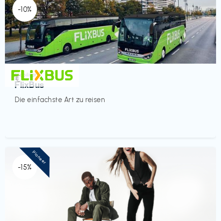
-10%
Mobilität
€‎
FlixBus
Die einfachste Art zu reisen
Pioneer
-15%