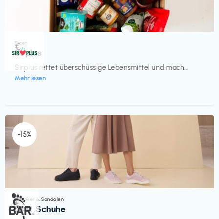
Essen
€‎
Sirplus
Sirplus rettet überschüssige Lebensmittel und mach...
Mehr lesen
-15%
Sneaker & Sandalen
€‎
BÄR Schuhe