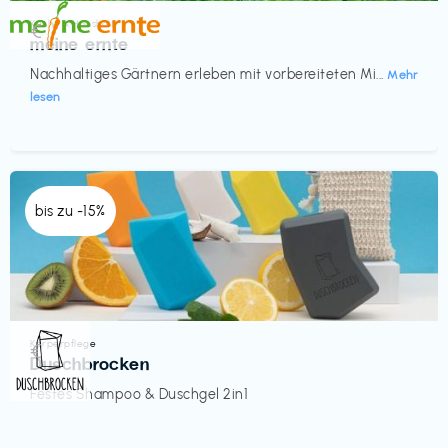
Küche & Haushalt
€‎
meine ernte
Nachhaltiges Gärtnern erleben mit vorbereiteten Mi...
Mehr
lesen
bis zu -15%
Körperpflege
€‎
Duschbrocken
Festes Shampoo & Duschgel 2in1