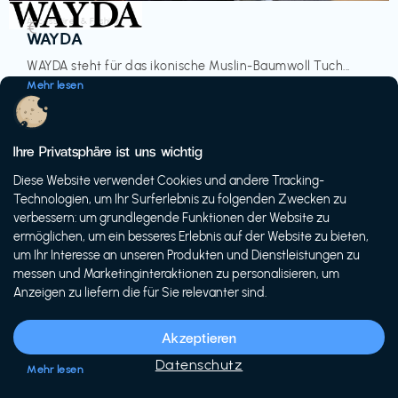
Accessoires & Fashion
€‎
WAYDA
WAYDA steht für das ikonische Muslin-Baumwoll Tuch...
Mehr lesen
Ihre Privatsphäre ist uns wichtig
Diese Website verwendet Cookies und andere Tracking-
-20%
Technologien, um Ihr Surferlebnis zu folgenden Zwecken zu
verbessern: um grundlegende Funktionen der Website zu
ermöglichen, um ein besseres Erlebnis auf der Website zu bieten,
um Ihr Interesse an unseren Produkten und Dienstleistungen zu
messen und Marketinginteraktionen zu personalisieren, um
Anzeigen zu liefern die für Sie relevanter sind.
Fahrräder & E-Bikes
€€‎
Siech Cycles
Akzeptieren
Entdecke den Schweizer Brand für urbane Fahrräder...
Datenschutz
Mehr lesen