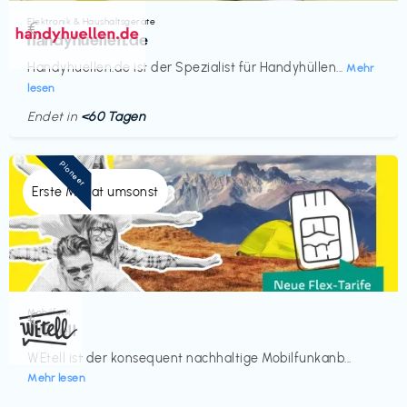
Elektronik & Haushaltsgeräte
€‎
handyhuellen.de
Handyhuellen.de ist der Spezialist für Handyhüllen...
Mehr
lesen
Endet in
<60 Tagen
Pioneer
Erste Monat umsonst
Mobilfunk
€‎
WEtell
WEtell ist der konsequent nachhaltige Mobilfunkanb...
Mehr lesen