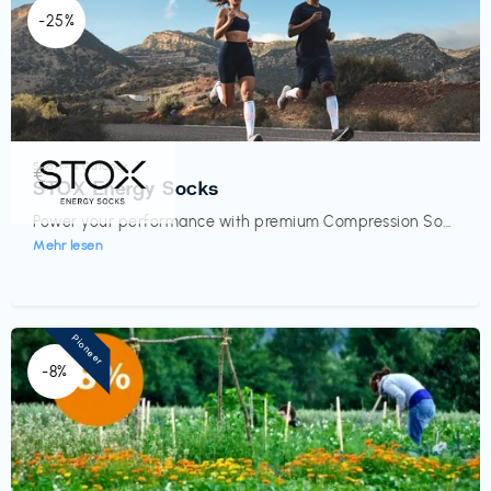
-25%
Sport- & Outdoor
€‎
STOX Energy Socks
Power your performance with premium Compression So...
Mehr lesen
Pioneer
-8%