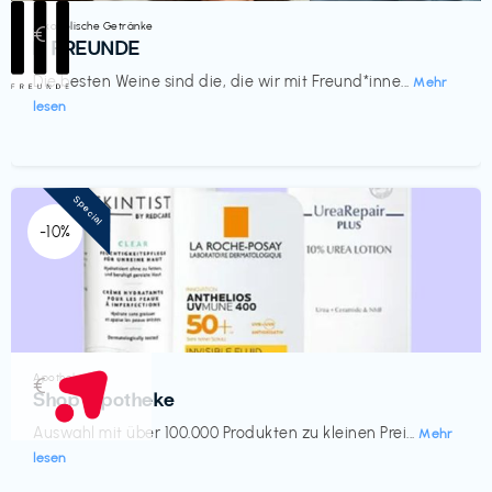
Alkoholische Getränke
€‎
III FREUNDE
Die besten Weine sind die, die wir mit Freund*inne...
Mehr
lesen
Special
-10%
Apotheke
€‎
Shop Apotheke
Auswahl mit über 100.000 Produkten zu kleinen Prei...
Mehr
lesen