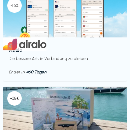
-15%
Mobilfunk
€‎
Airalo
Die bessere Art, in Verbindung zu bleiben
Endet in
<60 Tagen
-38€