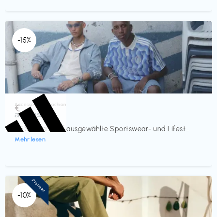
-15%
Accessoires & Fashion
€‎
adidas
-15% Rabatt auf ausgewählte Sportswear- und Lifest...
Mehr lesen
Pioneer
-10%