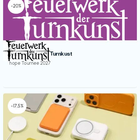
-20%
Veranstaltung
€€‎
Feuerwerk der Turnkust
hope Tournee 2027
-17,5%