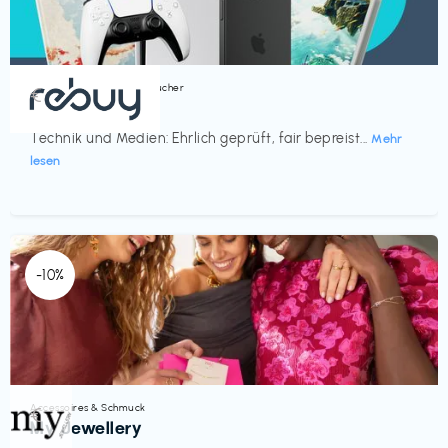
Bücher, Magazine & Hörbücher
€‎
rebuy
Technik und Medien: Ehrlich geprüft, fair bepreist...
Mehr
lesen
-10%
Accessoires & Schmuck
€‎
My Jewellery