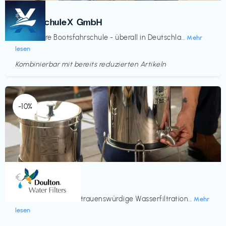
Kurse
€‎
BootsschuleX GmbH
Deine faire Bootsfahrschule - überall in Deutschla...
Mehr
lesen
Kombinierbar mit bereits reduzierten Artikeln
Endet in
<60 Tagen
-10%
Küche & Haushalt
€‎
Doulton
Seit 200 Jahren vertrauenswürdige Wasserfiltration...
Mehr
lesen