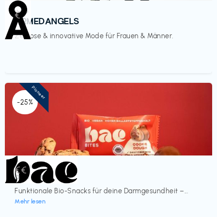
Mode
€‎
ARMEDANGELS
Zeitlose & innovative Mode für Frauen & Männer.
Pioneer
-25%
Lebensmittel
€€‎
bae Treat
Funktionale Bio-Snacks für deine Darmgesundheit –...
Mehr lesen