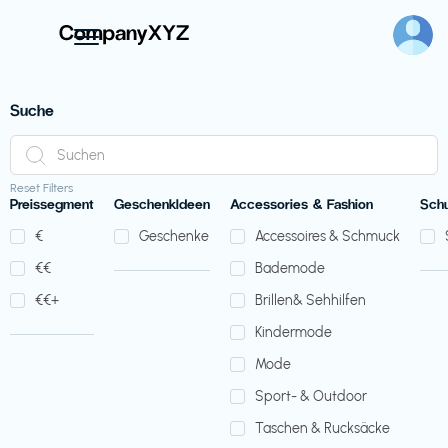
Suche
Reset Filters
Preissegment
GeschenkIdeen
Accessories & Fashion
Sch
€‎
Geschenke
Accessoires & Schmuck
€‎€‎
Bademode
€‎€‎+
Brillen& Sehhilfen
Kindermode
Mode
Sport- & Outdoor
Taschen & Rucksäcke