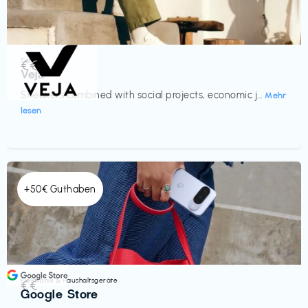
Schuhe
€€‎
Veja
Sneakers combined with social projects, economic j...
Mehr
lesen
+50€ Guthaben
Elektronik & Haushaltsgeräte
€€‎
Google Store