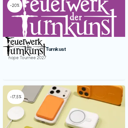
-20%
Veranstaltung
€€‎
Feuerwerk der Turnkust
hope Tournee 2027
-17,5%