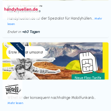
Elektronik & Haushaltsgeräte
€‎
handyhuellen.de
Handyhuellen.de ist der Spezialist für Handyhüllen...
Mehr
lesen
Endet in
<60 Tagen
Pioneer
Erste Monat umsonst
Mobilfunk
€‎
WEtell
WEtell ist der konsequent nachhaltige Mobilfunkanb...
Mehr lesen