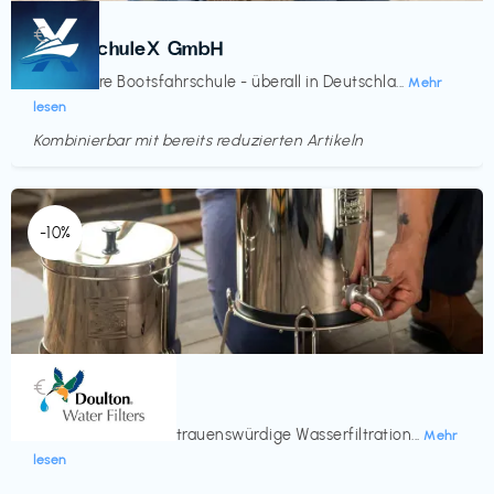
Kurse
€‎
BootsschuleX GmbH
Deine faire Bootsfahrschule - überall in Deutschla...
Mehr
lesen
Kombinierbar mit bereits reduzierten Artikeln
Endet in
<60 Tagen
-10%
Küche & Haushalt
€‎
Doulton
Seit 200 Jahren vertrauenswürdige Wasserfiltration...
Mehr
lesen