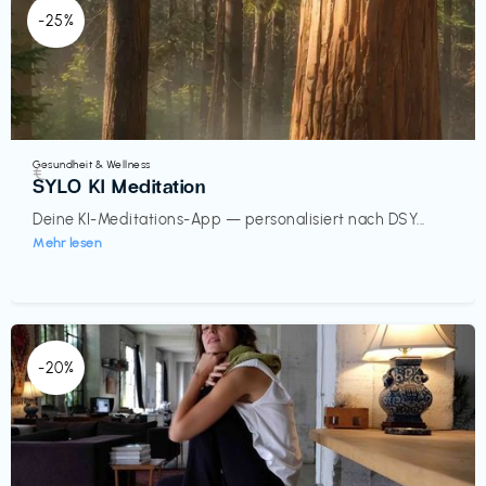
-25%
Gesundheit & Wellness
€‎
SYLO KI Meditation
Deine KI-Meditations-App — personalisiert nach DSY...
Mehr lesen
-20%