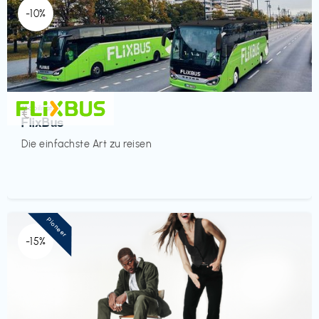
-10%
Mobilität
€‎
FlixBus
Die einfachste Art zu reisen
Pioneer
-15%