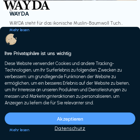
Accessoires & Fashion
€‎
WAYDA
WAYDA steht für das ikonische Muslin-Baumwoll Tuch...
Mehr lesen
Ihre Privatsphäre ist uns wichtig
Diese Website verwendet Cookies und andere Tracking-
-20%
Technologien, um Ihr Surferlebnis zu folgenden Zwecken zu
verbessern: um grundlegende Funktionen der Website zu
ermöglichen, um ein besseres Erlebnis auf der Website zu bieten,
um Ihr Interesse an unseren Produkten und Dienstleistungen zu
messen und Marketinginteraktionen zu personalisieren, um
Anzeigen zu liefern die für Sie relevanter sind.
Fahrräder & E-Bikes
€€‎
Siech Cycles
Akzeptieren
Entdecke den Schweizer Brand für urbane Fahrräder...
Datenschutz
Mehr lesen