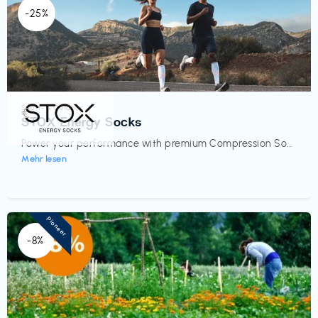
-25%
Sport- & Outdoor
€‎
STOX Energy Socks
Power your performance with premium Compression So...
Mehr lesen
Pioneer
-8%