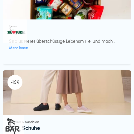
Essen
€‎
Sirplus
Sirplus rettet überschüssige Lebensmittel und mach...
Mehr lesen
-15%
Sneaker & Sandalen
€‎
BÄR Schuhe