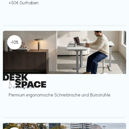
+50€ Guthaben
-10%
Homeoffice Möbel
€‎
Deskspace
Premium ergonomische Schreibtische und Bürostühle