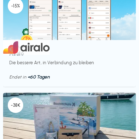
-15%
Mobilfunk
€‎
Airalo
Die bessere Art, in Verbindung zu bleiben
Endet in
<60 Tagen
-38€