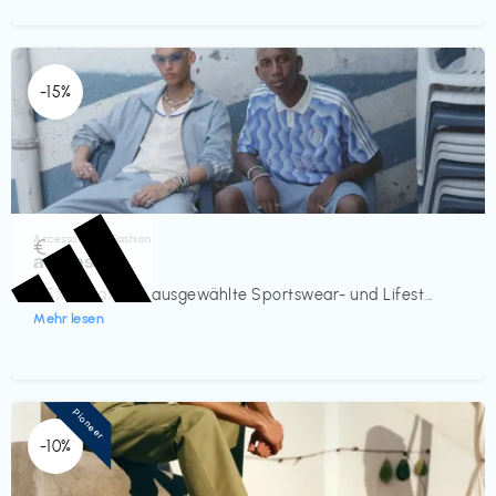
-15%
Accessoires & Fashion
€‎
adidas
-15% Rabatt auf ausgewählte Sportswear- und Lifest...
Mehr lesen
Pioneer
-10%