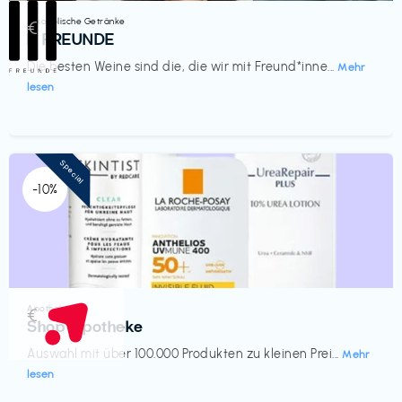
Alkoholische Getränke
€‎
III FREUNDE
Die besten Weine sind die, die wir mit Freund*inne...
Mehr
lesen
Special
-10%
Apotheke
€‎
Shop Apotheke
Auswahl mit über 100.000 Produkten zu kleinen Prei...
Mehr
lesen