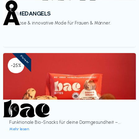
Mode
€‎
ARMEDANGELS
Zeitlose & innovative Mode für Frauen & Männer.
Pioneer
-25%
Lebensmittel
€€‎
bae Treat
Funktionale Bio-Snacks für deine Darmgesundheit –...
Mehr lesen