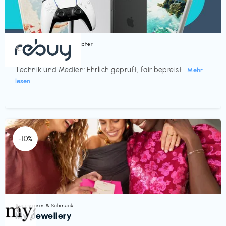
Bücher, Magazine & Hörbücher
€‎
rebuy
Technik und Medien: Ehrlich geprüft, fair bepreist...
Mehr
lesen
-10%
Accessoires & Schmuck
€‎
My Jewellery