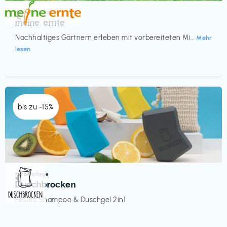
Küche & Haushalt
€‎
meine ernte
Nachhaltiges Gärtnern erleben mit vorbereiteten Mi...
Mehr
lesen
bis zu -15%
Körperpflege
€‎
Duschbrocken
Festes Shampoo & Duschgel 2in1