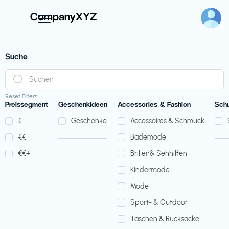
Suche
Reset Filters
Preissegment
GeschenkIdeen
Accessories & Fashion
Sch
€‎
Geschenke
Accessoires & Schmuck
€‎€‎
Bademode
€‎€‎+
Brillen& Sehhilfen
Kindermode
Mode
Sport- & Outdoor
Taschen & Rucksäcke