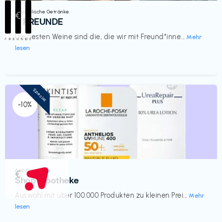
Alkoholische Getränke
€‎
III FREUNDE
Die besten Weine sind die, die wir mit Freund*inne...
Mehr
lesen
Special
-10%
Apotheke
€‎
Shop Apotheke
Auswahl mit über 100.000 Produkten zu kleinen Prei...
Mehr
lesen