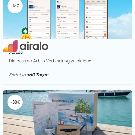
-15%
Mobilfunk
€‎
Airalo
Die bessere Art, in Verbindung zu bleiben
Endet in
<60 Tagen
-38€