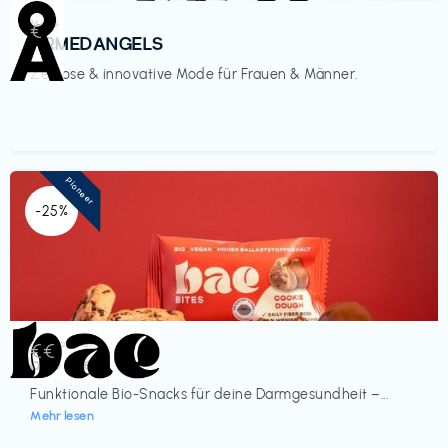
Mode
€‎
ARMEDANGELS
Zeitlose & innovative Mode für Frauen & Männer.
Pioneer
-25%
Lebensmittel
€€‎
bae Treat
Funktionale Bio-Snacks für deine Darmgesundheit –...
Mehr lesen