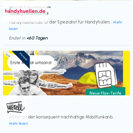
Elektronik & Haushaltsgeräte
€‎
handyhuellen.de
Handyhuellen.de ist der Spezialist für Handyhüllen...
Mehr
lesen
Endet in
<60 Tagen
Pioneer
Erste Monat umsonst
Mobilfunk
€‎
WEtell
WEtell ist der konsequent nachhaltige Mobilfunkanb...
Mehr lesen