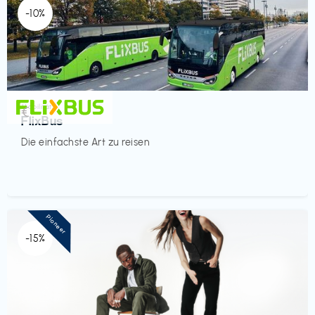
-10%
Mobilität
€‎
FlixBus
Die einfachste Art zu reisen
Pioneer
-15%