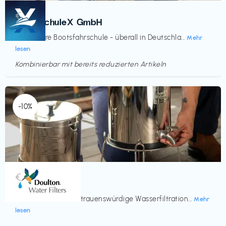
Kurse
€‎
BootsschuleX GmbH
Deine faire Bootsfahrschule - überall in Deutschla...
Mehr
lesen
Kombinierbar mit bereits reduzierten Artikeln
Endet in
<60 Tagen
-10%
Küche & Haushalt
€‎
Doulton
Seit 200 Jahren vertrauenswürdige Wasserfiltration...
Mehr
lesen