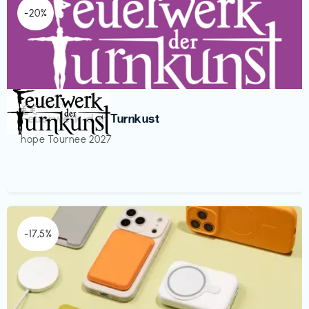
-20%
Veranstaltung
€€‎
Feuerwerk der Turnkust
hope Tournee 2027
-17,5%