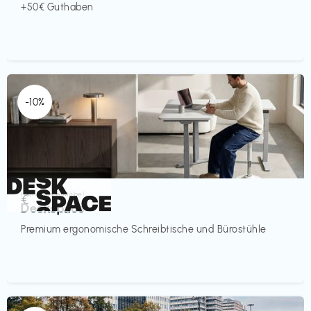
+50€ Guthaben
-10%
Homeoffice Möbel
€‎
Deskspace
Premium ergonomische Schreibtische und Bürostühle