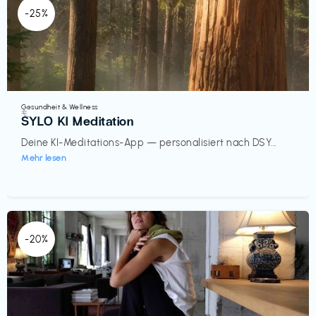
-25%
Gesundheit & Wellness
€‎
SYLO KI Meditation
Deine KI-Meditations-App — personalisiert nach DSY...
Mehr lesen
-20%