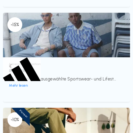
-15%
Accessoires & Fashion
€‎
adidas
-15% Rabatt auf ausgewählte Sportswear- und Lifest...
Mehr lesen
Pioneer
-10%