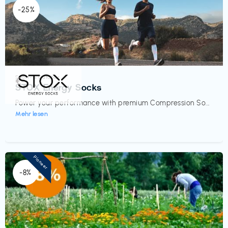
-25%
Sport- & Outdoor
€‎
STOX Energy Socks
Power your performance with premium Compression So...
Mehr lesen
Pioneer
-8%