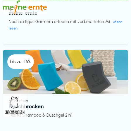
Küche & Haushalt
€‎
meine ernte
Nachhaltiges Gärtnern erleben mit vorbereiteten Mi...
Mehr
lesen
bis zu -15%
Körperpflege
€‎
Duschbrocken
Festes Shampoo & Duschgel 2in1