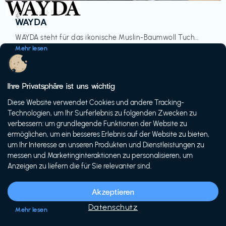
Accessoires & Fashion
€‎
WAYDA
WAYDA steht für das ikonische Muslin-Baumwoll Tuch...
Mehr lesen
Ihre Privatsphäre ist uns wichtig
Diese Website verwendet Cookies und andere Tracking-
-20%
Technologien, um Ihr Surferlebnis zu folgenden Zwecken zu
verbessern: um grundlegende Funktionen der Website zu
ermöglichen, um ein besseres Erlebnis auf der Website zu bieten,
um Ihr Interesse an unseren Produkten und Dienstleistungen zu
messen und Marketinginteraktionen zu personalisieren, um
Anzeigen zu liefern die für Sie relevanter sind.
Fahrräder & E-Bikes
€€‎
Siech Cycles
Akzeptieren
Entdecke den Schweizer Brand für urbane Fahrräder...
Datenschutz
Mehr lesen