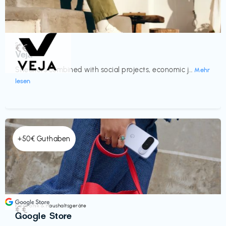
Schuhe
€€‎
Veja
Sneakers combined with social projects, economic j...
Mehr
lesen
+50€ Guthaben
Elektronik & Haushaltsgeräte
€€‎
Google Store