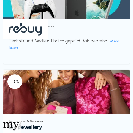
Bücher, Magazine & Hörbücher
€‎
rebuy
Technik und Medien: Ehrlich geprüft, fair bepreist...
Mehr
lesen
-10%
Accessoires & Schmuck
€‎
My Jewellery