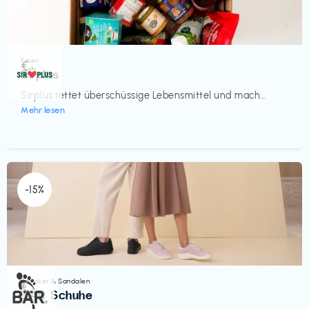
Essen
€‎
Sirplus
Sirplus rettet überschüssige Lebensmittel und mach...
Mehr lesen
-15%
Sneaker & Sandalen
€‎
BÄR Schuhe