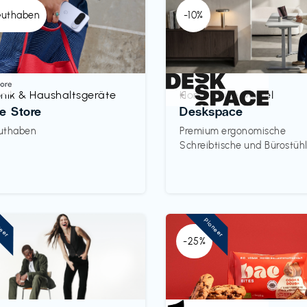
Guthaben
-10%
onik & Haushaltsgeräte
Homeoffice Möbel
€‎
e Store
Deskspace
uthaben
Premium ergonomische
Schreibtische und Bürostüh
neer
Pioneer
-25%