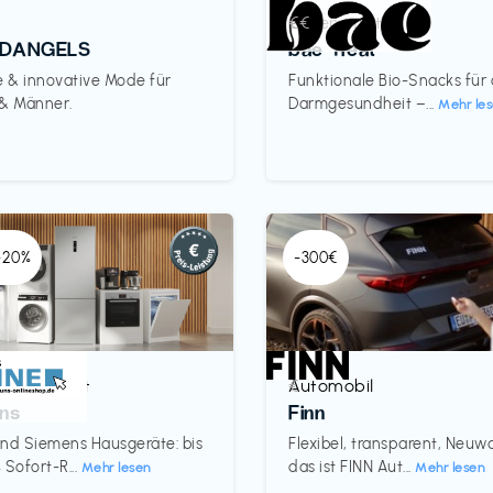
Lebensmittel
€€‎
DANGELS
bae Treat
e & innovative Mode für
Funktionale Bio-Snacks für
 & Männer.
Darmgesundheit –...
Mehr le
 -20%
-300€
& Haushalt
Automobil
€‎
ns
Finn
nd Siemens Hausgeräte: bis
Flexibel, transparent, Neu
 Sofort-R...
das ist FINN Aut...
Mehr lesen
Mehr lesen