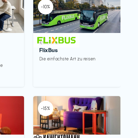
-10%
Mobilität
€‎
FlixBus
Die einfachste Art zu reisen
le
-15%