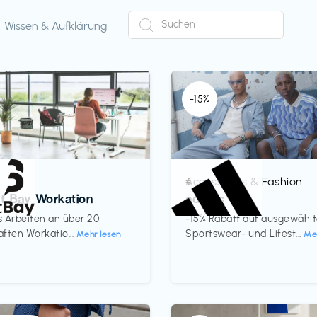
Wissen & Aufklärung
-15%
Accessoires & Fashion
€‎
ct Bay Workation
adidas
es Arbeiten an über 20
-15% Rabatt auf ausgewähl
ften Workatio...
Sportswear- und Lifest...
Mehr lesen
Me