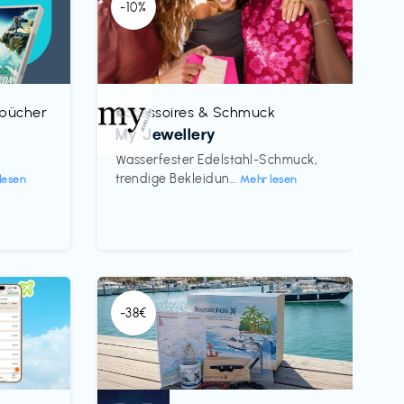
-10%
rbücher
Accessoires & Schmuck
€‎
My Jewellery
h
Wasserfester Edelstahl-Schmuck,
trendige Bekleidun...
lesen
Mehr lesen
-38€