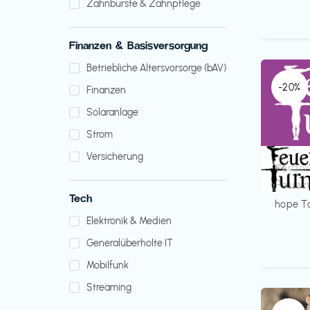
Zahnbürste & Zahnpflege
Finanzen & Basisversorgung
Betriebliche Altersvorsorge (bAV)
-20%
Finanzen
Solaranlage
Strom
Versicherung
Verans
€€‎
Feuer
Tech
hope T
Elektronik & Medien
Generalüberholte IT
Mobilfunk
Streaming