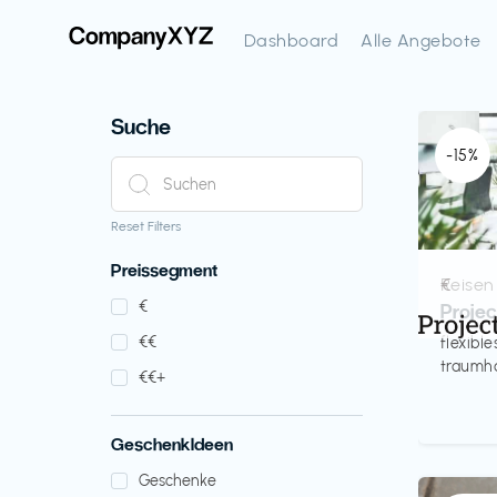
Dashboard
Alle Angebote
Suche
-15%
Reset Filters
Preissegment
Reisen
€‎
€‎
Proje
€‎€‎
flexibl
traumha
€‎€‎+
GeschenkIdeen
Geschenke