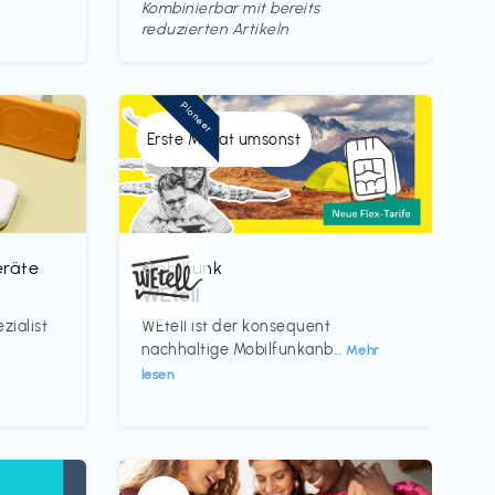
Kombinierbar mit bereits
reduzierten Artikeln
Pioneer
Erste Monat umsonst
eräte
Mobilfunk
€‎
WEtell
zialist
WEtell ist der konsequent
nachhaltige Mobilfunkanb...
Mehr
lesen