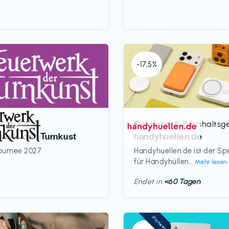
-17,5%
taltung
Elektronik & Haushaltsg
€‎
werk der Turnkust
handyhuellen.de
ournee 2027
Handyhuellen.de ist der Spe
für Handyhüllen...
Mehr lesen
Endet in
<60 Tagen
Pioneer