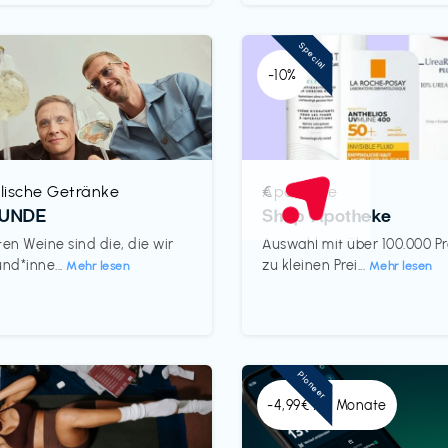
Special
-10%
lische Getränke
Apotheke
€‎
REUNDE
Shop Apotheke
ten Weine sind die, die wir
Auswahl mit über 100.000 P
und*inne...
zu kleinen Prei...
Mehr lesen
Mehr lesen
Pioneer
-4,99€ x 6 Monate