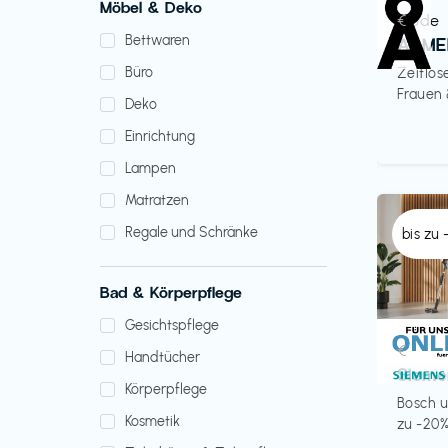
Möbel & Deko
Mode
€‎
Bettwaren
ARME
Büro
Zeitlos
Frauen
Deko
Einrichtung
Lampen
Matratzen
Regale und Schränke
bis zu
Bad & Körperpflege
Gesichtspflege
Küche 
€‎
Handtücher
Sieme
Körperpflege
Bosch u
Kosmetik
zu -20%