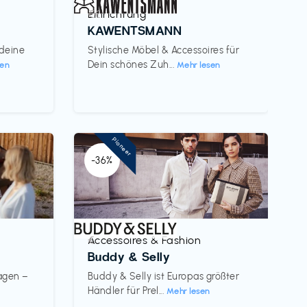
Einrichtung
€€‎
KAWENTSMANN
 deine
Stylische Möbel & Accessoires für
Dein schönes Zuh...
sen
Mehr lesen
Pioneer
-36%
Accessoires & Fashion
€‎
Buddy & Selly
wagen –
Buddy & Selly ist Europas größter
Händler für Prel...
Mehr lesen