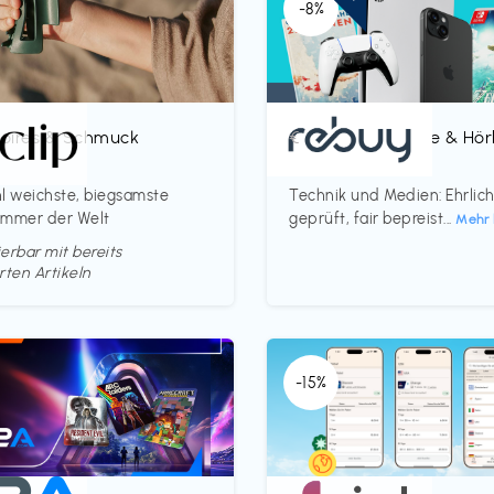
-8%
oires & Schmuck
Bücher, Magazine & Hö
€‎
p
rebuy
l weichste, biegsamste
Technik und Medien: Ehrlic
ammer der Welt
geprüft, fair bepreist...
Mehr 
erbar mit bereits
rten Artikeln
-15%