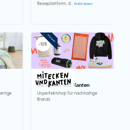
Reiseplattform, d...
Mehr lesen
Pioneer
-10%
Mode
€€‎
Mit Ecken und Kanten
ertige
Unperfektshop für nachhaltige
Brands