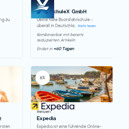
Kurse
€‎
BootsschuleX GmbH
ung zu
Deine faire Bootsfahrschule -
überall in Deutschla...
Mehr lesen
Kombinierbar mit bereits
reduzierten Artikeln
Endet in
<60 Tagen
6%
Reisen
€‎
z
Expedia
ersten
Expedia ist eine führende Online-