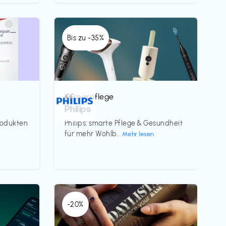
Bis zu -35%
Körperpflege
€€‎
Philips
rodukten
Philips: smarte Pflege & Gesundheit
für mehr Wohlb...
Mehr lesen
-20%