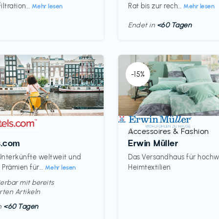
ltration...
Rat bis zur rech...
Mehr lesen
Mehr lesen
Endet in
<60 Tagen
-15%
Accessoires & Fashion
€‎
s.com
Erwin Müller
nterkünfte weltweit und
Das Versandhaus für hochw
Prämien für...
Heimtextilien
Mehr lesen
erbar mit bereits
rten Artikeln
in
<60 Tagen