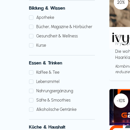
20%
Bildung & Wissen
Apotheke
Bücher, Magazine & Hörbücher
Access
€€‎
Gesundheit & Wellness
ivycli
Kurse
Die woh
Haarkl
Essen & Trinken
Kombini
reduzie
Kaffee & Tee
Lebensmittel
Nahrungsergänzung
Säfte & Smoothies
-10%
Alkoholische Getränke
Küche & Haushalt