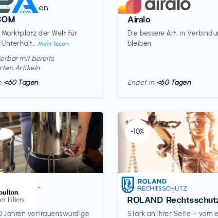
onik & Medien
Mobilfunk
€‎
COM
Airalo
 Marktplatz der Welt für
Die bessere Art, in Verbind
 Unterhalt...
bleiben
Mehr lesen
erbar mit bereits
rten Artikeln
in
<60 Tagen
Endet in
<60 Tagen
-10%
& Haushalt
Versicherung
€‎
on
ROLAND Rechtsschut
0 Jahren vertrauenswürdige
Stark an Ihrer Seite – vom 