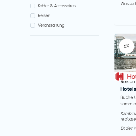
Wasserfi
Koffer & Accessoires
Reisen
Veranstaltung
6%
Reisen
€‎
Hotel
Buche U
sammle 
Kombini
reduzie
Endet 