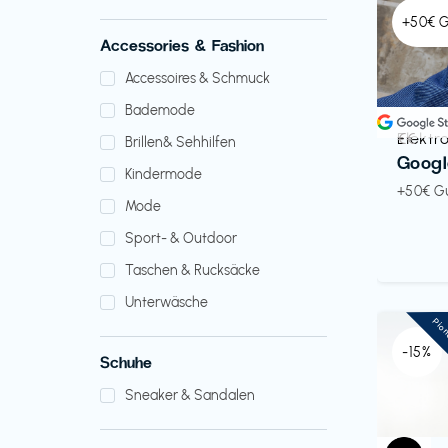
+50€ 
Accessories & Fashion
Accessoires & Schmuck
Bademode
Elektr
€€‎
Brillen& Sehhilfen
Googl
Kindermode
+50€ G
Mode
Sport- & Outdoor
Taschen & Rucksäcke
Unterwäsche
Pio
-15%
Schuhe
Sneaker & Sandalen