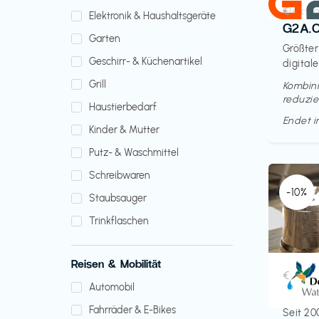
Elektr
€‎
Elektronik & Haushaltsgeräte
G2A.
Garten
Größter
Geschirr- & Küchenartikel
digitale
Grill
Kombini
reduzie
Haustierbedarf
Endet 
Kinder & Mutter
Putz- & Waschmittel
Schreibwaren
-10%
Staubsauger
Trinkflaschen
Reisen & Mobilität
Küche 
€‎
Automobil
Doult
Fahrräder & E-Bikes
Seit 20