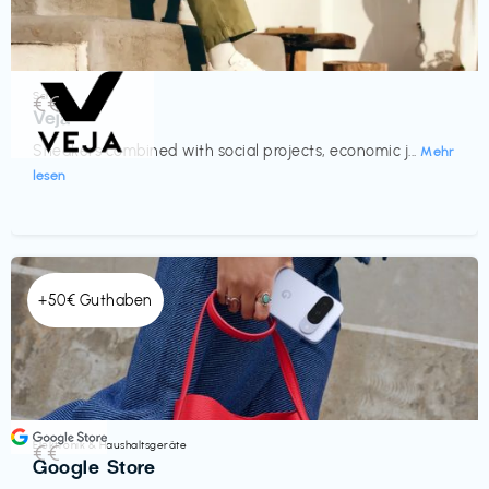
Schuhe
€€‎
Veja
Sneakers combined with social projects, economic j...
Mehr
lesen
+50€ Guthaben
Elektronik & Haushaltsgeräte
€€‎
Google Store