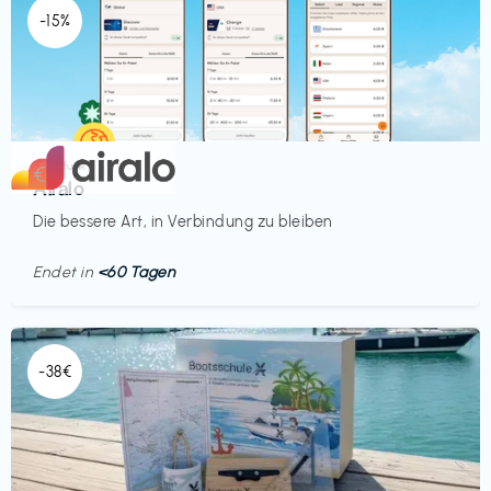
-15%
Mobilfunk
€‎
Airalo
Die bessere Art, in Verbindung zu bleiben
Endet in
<60 Tagen
-38€