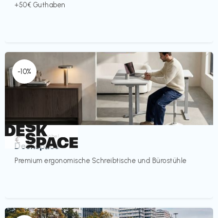
+50€ Guthaben
-10%
Homeoffice Möbel
€‎
Deskspace
Premium ergonomische Schreibtische und Bürostühle