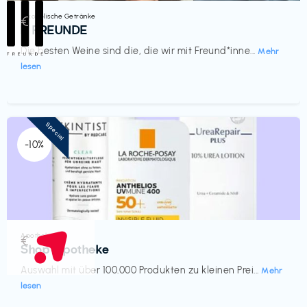
Alkoholische Getränke
€‎
III FREUNDE
Die besten Weine sind die, die wir mit Freund*inne...
Mehr
lesen
Special
-10%
Apotheke
€‎
Shop Apotheke
Auswahl mit über 100.000 Produkten zu kleinen Prei...
Mehr
lesen