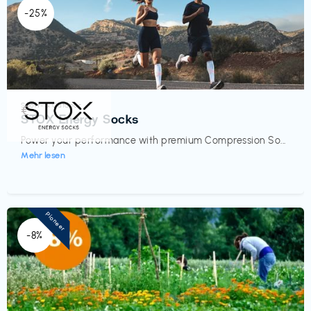
-25%
Sport- & Outdoor
€‎
STOX Energy Socks
Power your performance with premium Compression So...
Mehr lesen
Pioneer
-8%