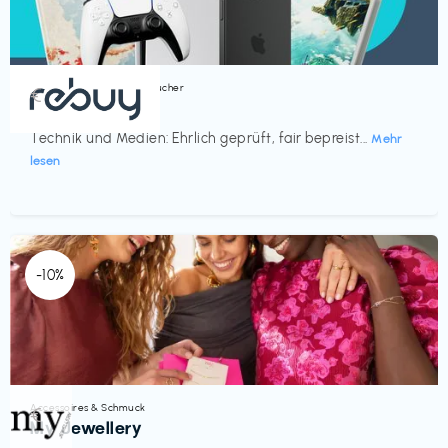
Bücher, Magazine & Hörbücher
€‎
rebuy
Technik und Medien: Ehrlich geprüft, fair bepreist...
Mehr
lesen
-10%
Accessoires & Schmuck
€‎
My Jewellery