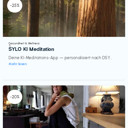
-25%
Gesundheit & Wellness
€‎
SYLO KI Meditation
Deine KI-Meditations-App — personalisiert nach DSY...
Mehr lesen
-20%