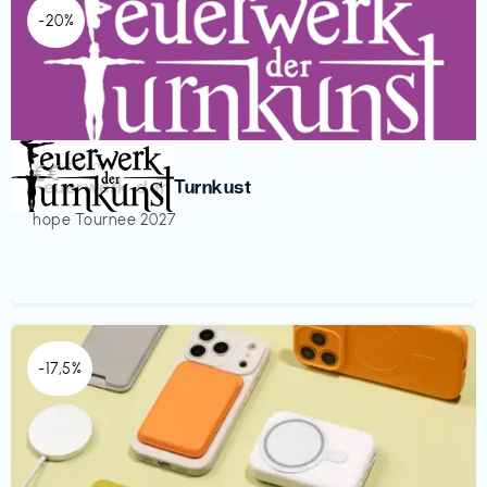
-20%
Veranstaltung
€€‎
Feuerwerk der Turnkust
hope Tournee 2027
-17,5%