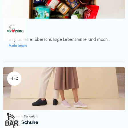
Essen
€‎
Sirplus
Sirplus rettet überschüssige Lebensmittel und mach...
Mehr lesen
-15%
Sneaker & Sandalen
€‎
BÄR Schuhe