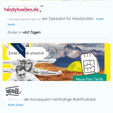
Elektronik & Haushaltsgeräte
€‎
handyhuellen.de
Handyhuellen.de ist der Spezialist für Handyhüllen...
Mehr
lesen
Endet in
<60 Tagen
Pioneer
Erste Monat umsonst
Mobilfunk
€‎
WEtell
WEtell ist der konsequent nachhaltige Mobilfunkanb...
Mehr lesen