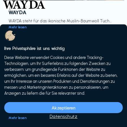
Accessoires & Fashion
€‎
WAYDA
WAYDA steht für das ikonische Muslin-Baumwoll Tuch...
Mehr lesen
Ihre Privatsphäre ist uns wichtig
Diese Website verwendet Cookies und andere Tracking-
-20%
Technologien, um Ihr Surferlebnis zu folgenden Zwecken zu
verbessern: um grundlegende Funktionen der Website zu
ermöglichen, um ein besseres Erlebnis auf der Website zu bieten,
um Ihr Interesse an unseren Produkten und Dienstleistungen zu
messen und Marketinginteraktionen zu personalisieren, um
Anzeigen zu liefern die für Sie relevanter sind.
Fahrräder & E-Bikes
€€‎
Siech Cycles
Akzeptieren
Entdecke den Schweizer Brand für urbane Fahrräder...
Datenschutz
Mehr lesen