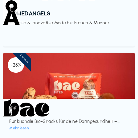
Mode
€‎
ARMEDANGELS
Zeitlose & innovative Mode für Frauen & Männer.
Pioneer
-25%
Lebensmittel
€€‎
bae Treat
Funktionale Bio-Snacks für deine Darmgesundheit –...
Mehr lesen