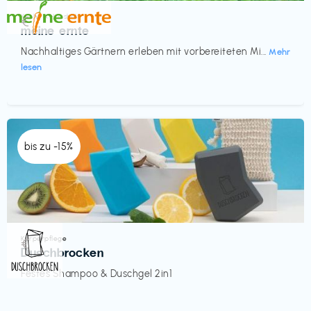
Küche & Haushalt
€‎
meine ernte
Nachhaltiges Gärtnern erleben mit vorbereiteten Mi...
Mehr
lesen
bis zu -15%
Körperpflege
€‎
Duschbrocken
Festes Shampoo & Duschgel 2in1