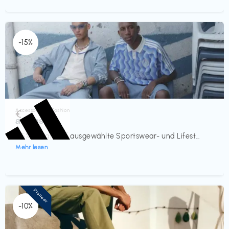
-15%
Accessoires & Fashion
€‎
adidas
-15% Rabatt auf ausgewählte Sportswear- und Lifest...
Mehr lesen
Pioneer
-10%