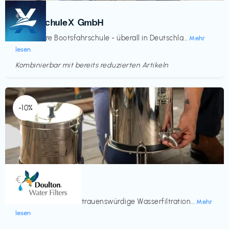
Kurse
€‎
BootsschuleX GmbH
Deine faire Bootsfahrschule - überall in Deutschla...
Mehr
lesen
Kombinierbar mit bereits reduzierten Artikeln
Endet in
<60 Tagen
-10%
Küche & Haushalt
€‎
Doulton
Seit 200 Jahren vertrauenswürdige Wasserfiltration...
Mehr
lesen