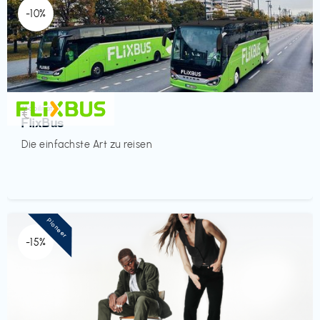
-10%
Mobilität
€‎
FlixBus
Die einfachste Art zu reisen
Pioneer
-15%