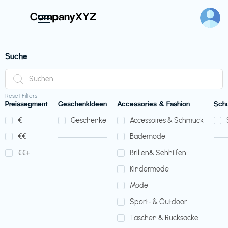
Suche
Reset Filters
Preissegment
GeschenkIdeen
Accessories & Fashion
Sch
€‎
Geschenke
Accessoires & Schmuck
€‎€‎
Bademode
€‎€‎+
Brillen& Sehhilfen
Kindermode
Mode
Sport- & Outdoor
Taschen & Rucksäcke