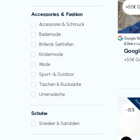
+50€ 
Accessories & Fashion
Accessoires & Schmuck
Bademode
Elektr
€€‎
Brillen& Sehhilfen
Googl
Kindermode
+50€ G
Mode
Sport- & Outdoor
Taschen & Rucksäcke
Unterwäsche
Pio
-15%
Schuhe
Sneaker & Sandalen