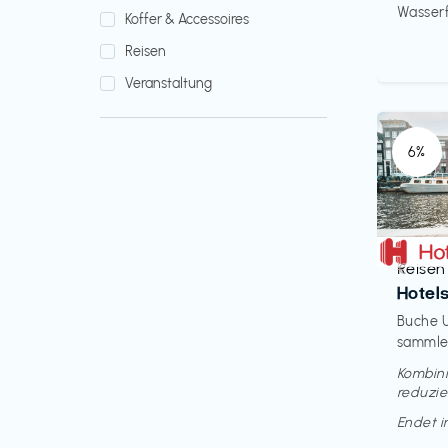
Wasserfi
Koffer & Accessoires
Reisen
Veranstaltung
6%
Reisen
€‎
Hotel
Buche U
sammle 
Kombini
reduzie
Endet 