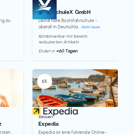
Kurse
€‎
BootsschuleX GmbH
ung zu
Deine faire Bootsfahrschule -
überall in Deutschla...
Mehr lesen
Kombinierbar mit bereits
reduzierten Artikeln
Endet in
<60 Tagen
6%
Reisen
€‎
z
Expedia
ersten
Expedia ist eine führende Online-