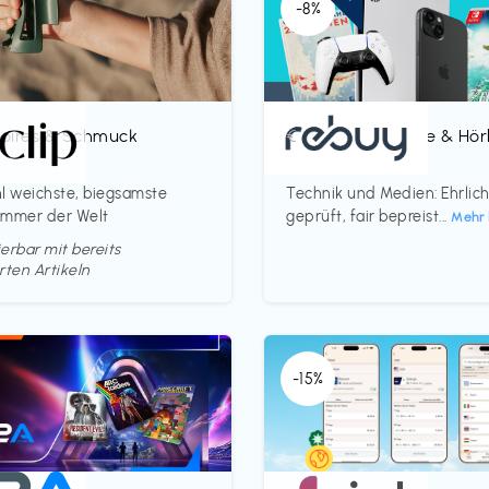
-8%
oires & Schmuck
Bücher, Magazine & Hö
€‎
p
rebuy
l weichste, biegsamste
Technik und Medien: Ehrlic
ammer der Welt
geprüft, fair bepreist...
Mehr 
erbar mit bereits
rten Artikeln
-15%