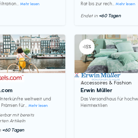
ltration...
Rat bis zur rech...
Mehr lesen
Mehr lesen
Endet in
<60 Tagen
-15%
Accessoires & Fashion
€‎
s.com
Erwin Müller
nterkünfte weltweit und
Das Versandhaus für hochw
Prämien für...
Heimtextilien
Mehr lesen
erbar mit bereits
rten Artikeln
in
<60 Tagen