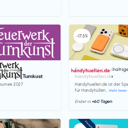
-17,5%
taltung
Elektronik & Haushaltsg
€‎
werk der Turnkust
handyhuellen.de
ournee 2027
Handyhuellen.de ist der Spe
für Handyhüllen...
Mehr lesen
Endet in
<60 Tagen
Pioneer