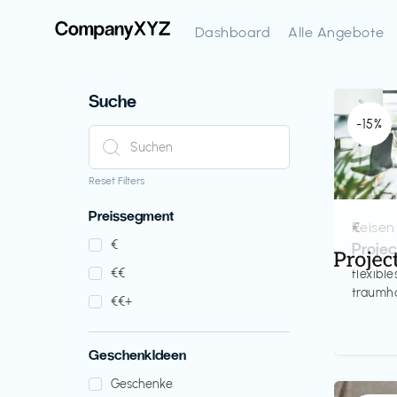
Dashboard
Alle Angebote
Suche
-15%
Reset Filters
Preissegment
Reisen
€‎
€‎
Proje
€‎€‎
flexibl
traumha
€‎€‎+
GeschenkIdeen
Geschenke