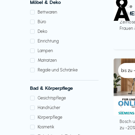
Möbel & Deko
Mode
€‎
Bettwaren
ARME
Büro
Zeitlos
Frauen
Deko
Einrichtung
Lampen
Matratzen
Regale und Schränke
bis zu
Bad & Körperpflege
Gesichtspflege
Küche 
€‎
Handtücher
Sieme
Körperpflege
Bosch u
Kosmetik
zu -20%