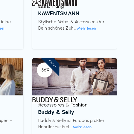
Einrichtung
€€‎
KAWENTSMANN
 deine
Stylische Möbel & Accessoires für
Dein schönes Zuh...
sen
Mehr lesen
Pioneer
-36%
Accessoires & Fashion
€‎
Buddy & Selly
wagen –
Buddy & Selly ist Europas größter
Händler für Prel...
Mehr lesen