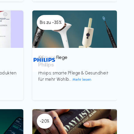
Bis zu -35%
Körperpflege
€€‎
Philips
rodukten
Philips: smarte Pflege & Gesundheit
für mehr Wohlb...
Mehr lesen
-20%