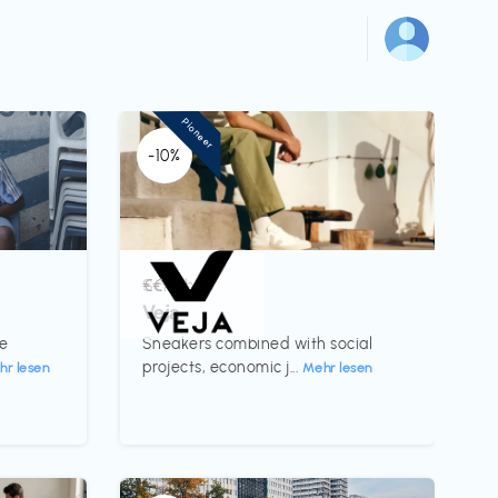
Pioneer
-10%
Schuhe
€€‎
Veja
te
Sneakers combined with social
projects, economic j...
hr lesen
Mehr lesen