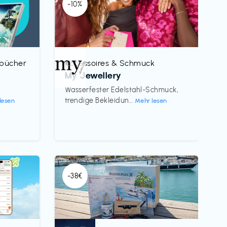
-10%
rbücher
Accessoires & Schmuck
€‎
My Jewellery
h
Wasserfester Edelstahl-Schmuck,
trendige Bekleidun...
lesen
Mehr lesen
-38€