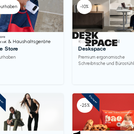
Guthaben
-10%
onik & Haushaltsgeräte
Homeoffice Möbel
€‎
e Store
Deskspace
uthaben
Premium ergonomische
Schreibtische und Bürostüh
neer
Pioneer
-25%