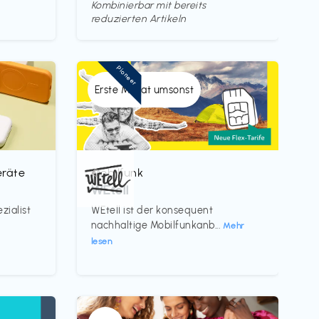
Kombinierbar mit bereits
reduzierten Artikeln
Pioneer
Erste Monat umsonst
eräte
Mobilfunk
€‎
WEtell
zialist
WEtell ist der konsequent
nachhaltige Mobilfunkanb...
Mehr
lesen