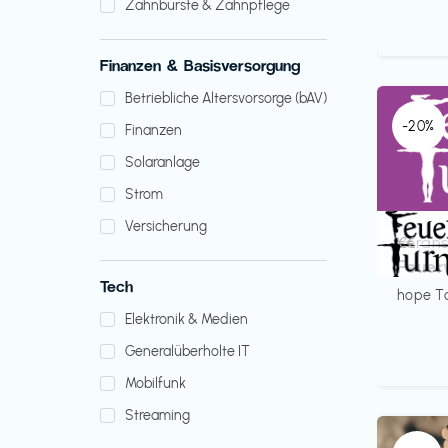
Zahnbürste & Zahnpflege
Finanzen & Basisversorgung
Betriebliche Altersvorsorge (bAV)
-20%
Finanzen
Solaranlage
Strom
Versicherung
Verans
€€‎
Feuer
Tech
hope T
Elektronik & Medien
Generalüberholte IT
Mobilfunk
Streaming