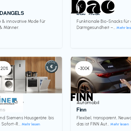
Lebensmittel
€€‎
DANGELS
bae Treat
e & innovative Mode für
Funktionale Bio-Snacks für
 & Männer.
Darmgesundheit –...
Mehr le
 -20%
-300€
& Haushalt
Automobil
€‎
ns
Finn
nd Siemens Hausgeräte: bis
Flexibel, transparent, Neu
 Sofort-R...
das ist FINN Aut...
Mehr lesen
Mehr lesen