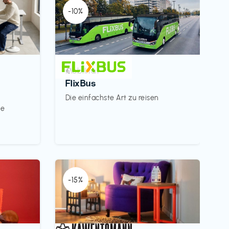
-10%
Mobilität
€‎
FlixBus
Die einfachste Art zu reisen
le
-15%