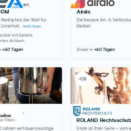
onik & Medien
Mobilfunk
€‎
COM
Airalo
 Marktplatz der Welt für
Die bessere Art, in Verbind
 Unterhalt...
bleiben
Mehr lesen
erbar mit bereits
rten Artikeln
in
<60 Tagen
Endet in
<60 Tagen
-10%
& Haushalt
Versicherung
€‎
on
ROLAND Rechtsschut
0 Jahren vertrauenswürdige
Stark an Ihrer Seite – vom 