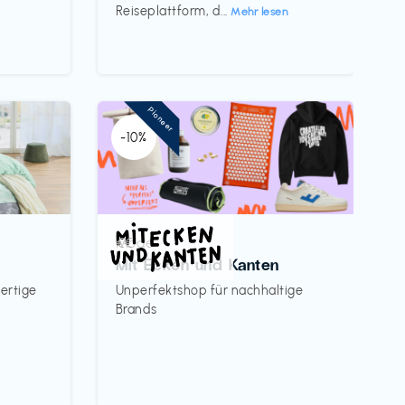
Reiseplattform, d...
Mehr lesen
Pioneer
-10%
Mode
€€‎
Mit Ecken und Kanten
ertige
Unperfektshop für nachhaltige
Brands