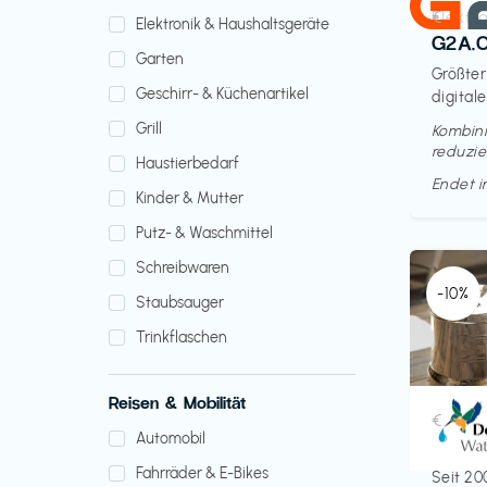
Elektr
€‎
Elektronik & Haushaltsgeräte
G2A.
Garten
Größter
Geschirr- & Küchenartikel
digitale
Grill
Kombini
reduzie
Haustierbedarf
Endet 
Kinder & Mutter
Putz- & Waschmittel
Schreibwaren
-10%
Staubsauger
Trinkflaschen
Reisen & Mobilität
Küche 
€‎
Automobil
Doult
Fahrräder & E-Bikes
Seit 20