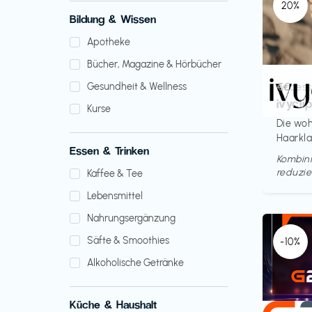
20%
Bildung & Wissen
Apotheke
Bücher, Magazine & Hörbücher
Access
€€‎
Gesundheit & Wellness
ivycli
Kurse
Die woh
Haarkl
Essen & Trinken
Kombini
reduzie
Kaffee & Tee
Lebensmittel
Nahrungsergänzung
Säfte & Smoothies
-10%
Alkoholische Getränke
Küche & Haushalt