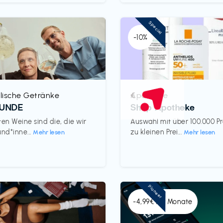
Special
-10%
lische Getränke
Apotheke
€‎
REUNDE
Shop Apotheke
ten Weine sind die, die wir
Auswahl mit über 100.000 P
und*inne...
zu kleinen Prei...
Mehr lesen
Mehr lesen
Pioneer
-4,99€ x 6 Monate