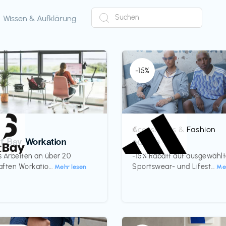
Wissen & Aufklärung
-15%
Accessoires & Fashion
€‎
ct Bay Workation
adidas
es Arbeiten an über 20
-15% Rabatt auf ausgewähl
ften Workatio...
Sportswear- und Lifest...
Mehr lesen
Me