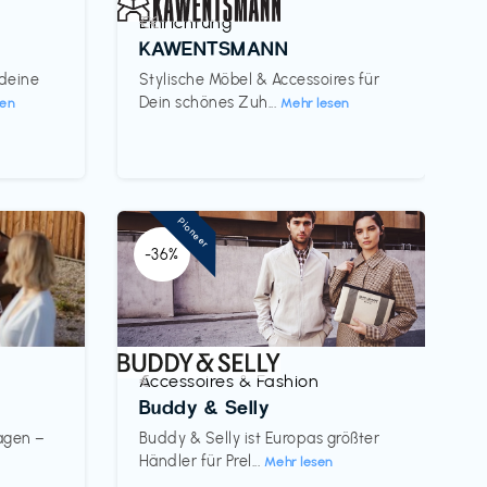
Einrichtung
€€‎
KAWENTSMANN
 deine
Stylische Möbel & Accessoires für
Dein schönes Zuh...
sen
Mehr lesen
Pioneer
-36%
Accessoires & Fashion
€‎
Buddy & Selly
wagen –
Buddy & Selly ist Europas größter
Händler für Prel...
Mehr lesen