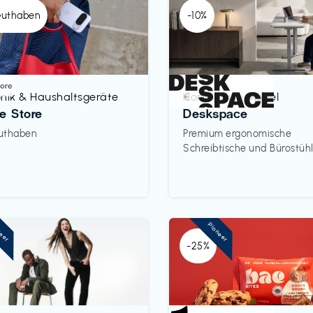
Guthaben
-10%
onik & Haushaltsgeräte
Homeoffice Möbel
€‎
e Store
Deskspace
uthaben
Premium ergonomische
Schreibtische und Bürostüh
neer
Pioneer
-25%