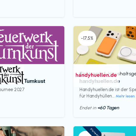
-17,5%
taltung
Elektronik & Haushaltsg
€‎
werk der Turnkust
handyhuellen.de
ournee 2027
Handyhuellen.de ist der Spe
für Handyhüllen...
Mehr lesen
Endet in
<60 Tagen
Pioneer