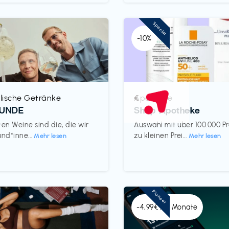
Special
-10%
lische Getränke
Apotheke
€‎
REUNDE
Shop Apotheke
ten Weine sind die, die wir
Auswahl mit über 100.000 P
und*inne...
zu kleinen Prei...
Mehr lesen
Mehr lesen
Pioneer
-4,99€ x 6 Monate