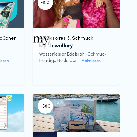
-10%
rbücher
Accessoires & Schmuck
€‎
My Jewellery
h
Wasserfester Edelstahl-Schmuck,
trendige Bekleidun...
lesen
Mehr lesen
-38€