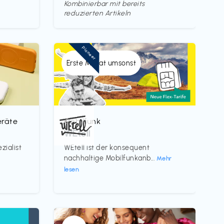
Kombinierbar mit bereits
reduzierten Artikeln
Pioneer
Erste Monat umsonst
eräte
Mobilfunk
€‎
WEtell
zialist
WEtell ist der konsequent
nachhaltige Mobilfunkanb...
Mehr
lesen