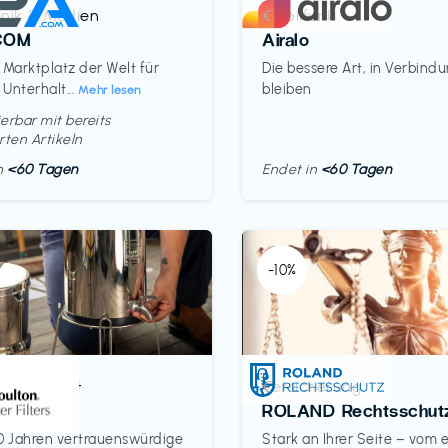
onik & Medien
Mobilfunk
€‎
COM
Airalo
 Marktplatz der Welt für
Die bessere Art, in Verbind
 Unterhalt...
bleiben
Mehr lesen
erbar mit bereits
rten Artikeln
in
<60 Tagen
Endet in
<60 Tagen
-10%
& Haushalt
Versicherung
€‎
on
ROLAND Rechtsschut
0 Jahren vertrauenswürdige
Stark an Ihrer Seite – vom 