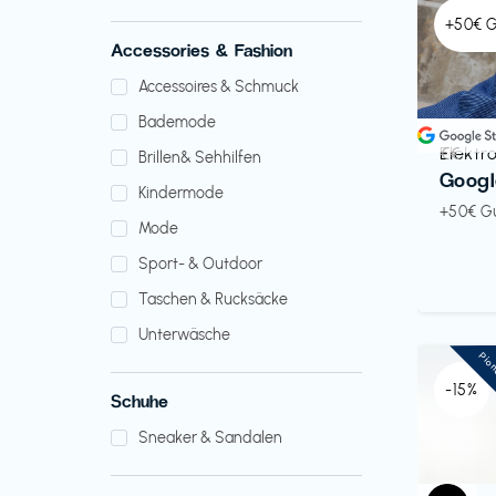
+50€ 
Accessories & Fashion
Accessoires & Schmuck
Bademode
Elektr
€€‎
Brillen& Sehhilfen
Googl
Kindermode
+50€ G
Mode
Sport- & Outdoor
Taschen & Rucksäcke
Unterwäsche
Pio
-15%
Schuhe
Sneaker & Sandalen