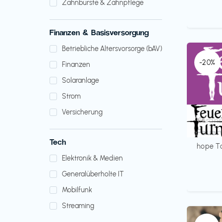
Zahnbürste & Zahnpflege
Finanzen & Basisversorgung
Betriebliche Altersvorsorge (bAV)
-20%
Finanzen
Solaranlage
Strom
Versicherung
Verans
€€‎
Feuer
Tech
hope T
Elektronik & Medien
Generalüberholte IT
Mobilfunk
Streaming