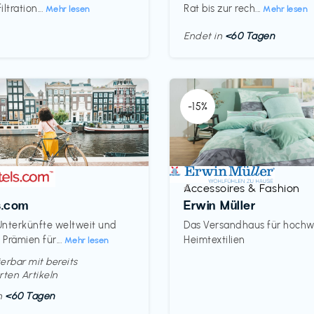
ltration...
Rat bis zur rech...
Mehr lesen
Mehr lesen
Endet in
<60 Tagen
-15%
Accessoires & Fashion
€‎
s.com
Erwin Müller
nterkünfte weltweit und
Das Versandhaus für hochw
Prämien für...
Heimtextilien
Mehr lesen
erbar mit bereits
rten Artikeln
in
<60 Tagen