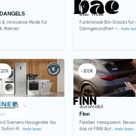
Lebensmittel
€€‎
DANGELS
bae Treat
e & innovative Mode für
Funktionale Bio-Snacks für
 & Männer.
Darmgesundheit –...
Mehr le
 -20%
-300€
& Haushalt
Automobil
€‎
ns
Finn
nd Siemens Hausgeräte: bis
Flexibel, transparent, Neu
 Sofort-R...
das ist FINN Aut...
Mehr lesen
Mehr lesen