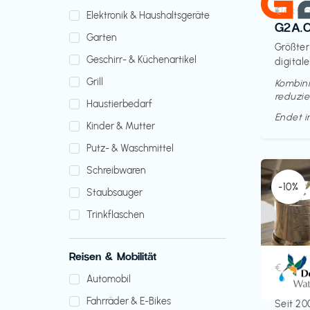
Elektr
€‎
Elektronik & Haushaltsgeräte
G2A.
Garten
Größter
Geschirr- & Küchenartikel
digitale
Grill
Kombini
reduzie
Haustierbedarf
Endet 
Kinder & Mutter
Putz- & Waschmittel
Schreibwaren
-10%
Staubsauger
Trinkflaschen
Reisen & Mobilität
Küche 
€‎
Automobil
Doult
Fahrräder & E-Bikes
Seit 20