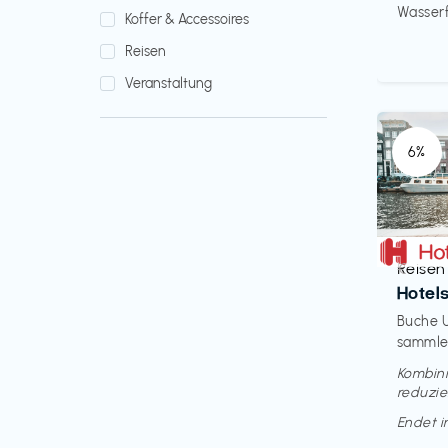
Wasserfi
Koffer & Accessoires
Reisen
Veranstaltung
6%
Reisen
€‎
Hotel
Buche U
sammle 
Kombini
reduzie
Endet 