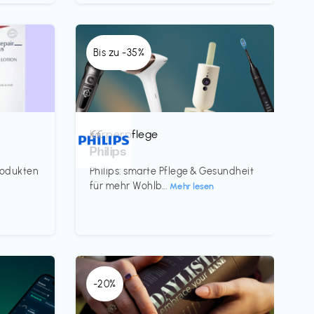
Bis zu -35%
Körperpflege
€€‎
Philips
rodukten
Philips: smarte Pflege & Gesundheit
für mehr Wohlb...
Mehr lesen
-20%