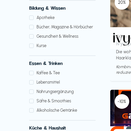
20%
Bildung & Wissen
Apotheke
Bücher, Magazine & Hörbücher
Access
€€‎
Gesundheit & Wellness
ivycli
Kurse
Die woh
Haarkl
Essen & Trinken
Kombini
reduzie
Kaffee & Tee
Lebensmittel
Nahrungsergänzung
Säfte & Smoothies
-10%
Alkoholische Getränke
Küche & Haushalt