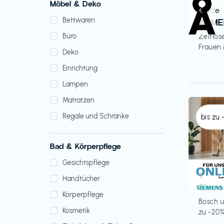
Möbel & Deko
Mode
€‎
Bettwaren
ARME
Büro
Zeitlos
Frauen
Deko
Einrichtung
Lampen
Matratzen
Regale und Schränke
bis zu
Bad & Körperpflege
Gesichtspflege
Küche 
€‎
Handtücher
Sieme
Körperpflege
Bosch u
Kosmetik
zu -20%