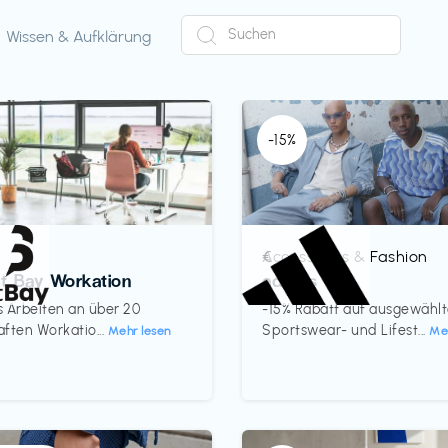
Wissen & Aufklärung
-15%
Accessoires & Fashion
€‎
ct Bay Workation
adidas
es Arbeiten an über 20
-15% Rabatt auf ausgewähl
ften Workatio...
Sportswear- und Lifest...
Mehr lesen
Me