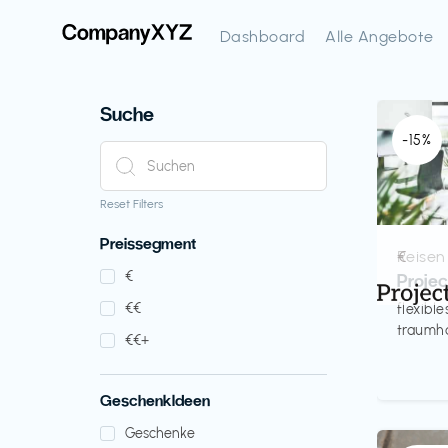
Dashboard
Alle Angebote
Suche
-15%
Reset Filters
Preissegment
Reisen
€‎
€‎
Proje
€‎€‎
flexibl
traumha
€‎€‎+
GeschenkIdeen
Geschenke