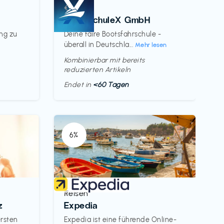
Kurse
€‎
BootsschuleX GmbH
ung zu
Deine faire Bootsfahrschule -
überall in Deutschla...
Mehr lesen
Kombinierbar mit bereits
reduzierten Artikeln
Endet in
<60 Tagen
6%
Reisen
€‎
z
Expedia
ersten
Expedia ist eine führende Online-