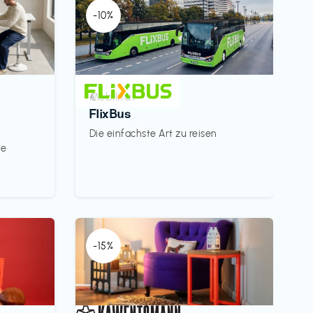
-10%
Mobilität
€‎
FlixBus
Die einfachste Art zu reisen
le
-15%