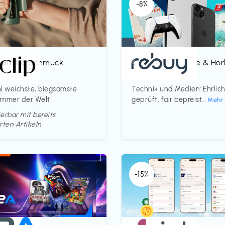
-8%
oires & Schmuck
Bücher, Magazine & Hö
€‎
p
rebuy
l weichste, biegsamste
Technik und Medien: Ehrlic
ammer der Welt
geprüft, fair bepreist...
Mehr 
erbar mit bereits
rten Artikeln
-15%