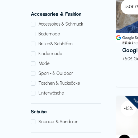
+50€ 
Accessories & Fashion
Accessoires & Schmuck
Bademode
Elektr
€€‎
Brillen& Sehhilfen
Googl
Kindermode
+50€ G
Mode
Sport- & Outdoor
Taschen & Rucksäcke
Unterwäsche
Pio
-15%
Schuhe
Sneaker & Sandalen