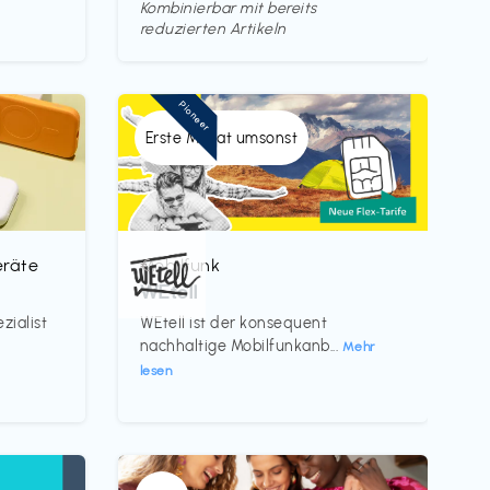
Kombinierbar mit bereits
reduzierten Artikeln
Pioneer
Erste Monat umsonst
eräte
Mobilfunk
€‎
WEtell
zialist
WEtell ist der konsequent
nachhaltige Mobilfunkanb...
Mehr
lesen