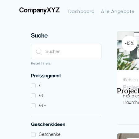
Dashboard
Alle Angebote
Suche
-15%
Reset Filters
Preissegment
Reisen
€‎
€‎
Proje
€‎€‎
flexibl
traumha
€‎€‎+
GeschenkIdeen
Geschenke