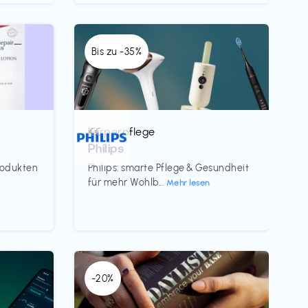
Bis zu -35%
Körperpflege
€€‎
Philips
rodukten
Philips: smarte Pflege & Gesundheit
für mehr Wohlb...
Mehr lesen
-20%