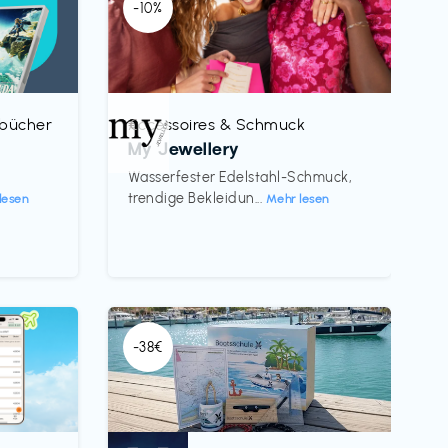
-10%
rbücher
Accessoires & Schmuck
€‎
My Jewellery
h
Wasserfester Edelstahl-Schmuck,
trendige Bekleidun...
lesen
Mehr lesen
-38€