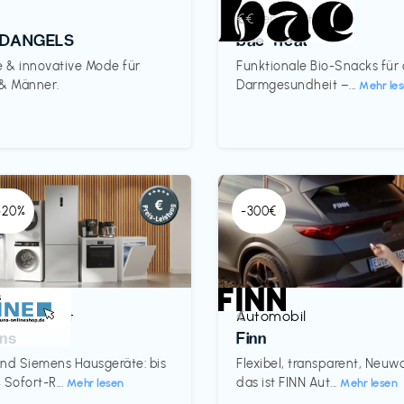
Lebensmittel
€€‎
DANGELS
bae Treat
e & innovative Mode für
Funktionale Bio-Snacks für
 & Männer.
Darmgesundheit –...
Mehr le
 -20%
-300€
& Haushalt
Automobil
€‎
ns
Finn
nd Siemens Hausgeräte: bis
Flexibel, transparent, Neu
 Sofort-R...
das ist FINN Aut...
Mehr lesen
Mehr lesen