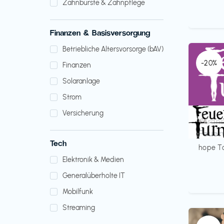
Zahnbürste & Zahnpflege
Finanzen & Basisversorgung
Betriebliche Altersvorsorge (bAV)
-20%
Finanzen
Solaranlage
Strom
Versicherung
Verans
€€‎
Feuer
Tech
hope T
Elektronik & Medien
Generalüberholte IT
Mobilfunk
Streaming