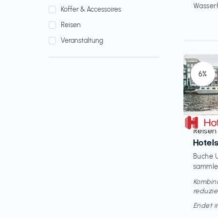
Wasserfi
Koffer & Accessoires
Reisen
Veranstaltung
6%
Reisen
€‎
Hotel
Buche U
sammle 
Kombini
reduzie
Endet 