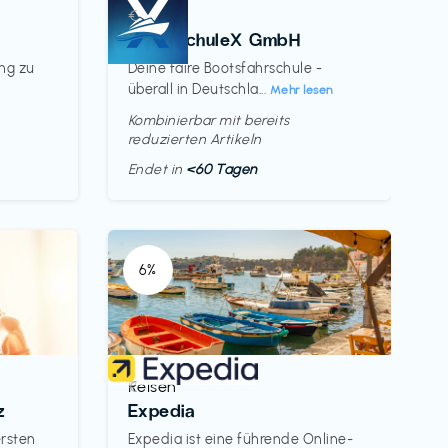
Kurse
€‎
BootsschuleX GmbH
ung zu
Deine faire Bootsfahrschule -
überall in Deutschla...
Mehr lesen
Kombinierbar mit bereits
reduzierten Artikeln
Endet in
<60 Tagen
6%
Reisen
€‎
z
Expedia
ersten
Expedia ist eine führende Online-