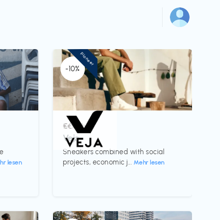
Pioneer
-10%
Schuhe
€€‎
Veja
te
Sneakers combined with social
projects, economic j...
hr lesen
Mehr lesen