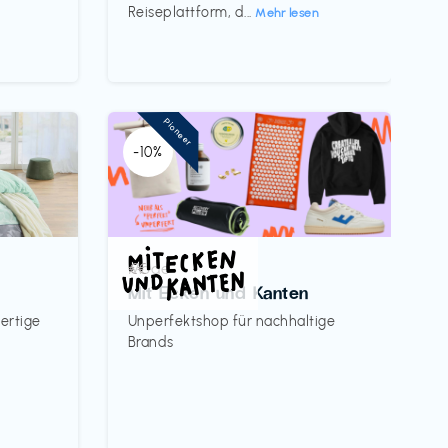
Reiseplattform, d...
Mehr lesen
Pioneer
-10%
Mode
€€‎
Mit Ecken und Kanten
ertige
Unperfektshop für nachhaltige
Brands