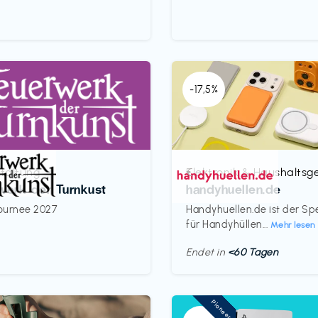
-17,5%
taltung
Elektronik & Haushaltsg
€‎
werk der Turnkust
handyhuellen.de
ournee 2027
Handyhuellen.de ist der Spe
für Handyhüllen...
Mehr lesen
Endet in
<60 Tagen
Pioneer