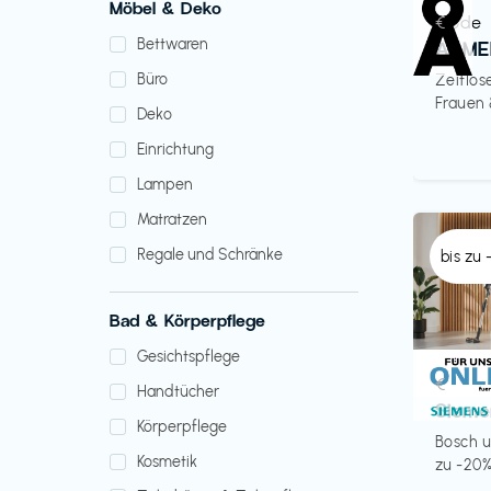
Möbel & Deko
Mode
€‎
Bettwaren
ARME
Büro
Zeitlos
Frauen
Deko
Einrichtung
Lampen
Matratzen
Regale und Schränke
bis zu
Bad & Körperpflege
Gesichtspflege
Küche 
€‎
Handtücher
Sieme
Körperpflege
Bosch u
Kosmetik
zu -20%