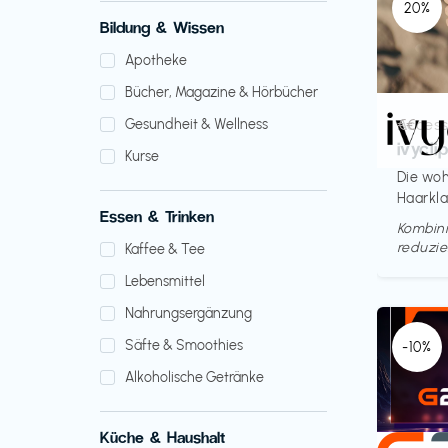
20%
Bildung & Wissen
Apotheke
Bücher, Magazine & Hörbücher
Access
€€‎
Gesundheit & Wellness
ivycli
Kurse
Die woh
Haarkl
Essen & Trinken
Kombini
reduzie
Kaffee & Tee
Lebensmittel
Nahrungsergänzung
Säfte & Smoothies
-10%
Alkoholische Getränke
Küche & Haushalt