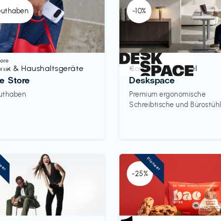
Guthaben
-10%
onik & Haushaltsgeräte
Homeoffice Möbel
€‎
e Store
Deskspace
uthaben
Premium ergonomische
Schreibtische und Bürostüh
neer
Pioneer
-25%