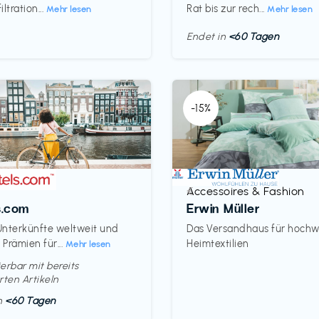
ltration...
Rat bis zur rech...
Mehr lesen
Mehr lesen
Endet in
<60 Tagen
-15%
Accessoires & Fashion
€‎
s.com
Erwin Müller
nterkünfte weltweit und
Das Versandhaus für hochw
Prämien für...
Heimtextilien
Mehr lesen
erbar mit bereits
rten Artikeln
in
<60 Tagen