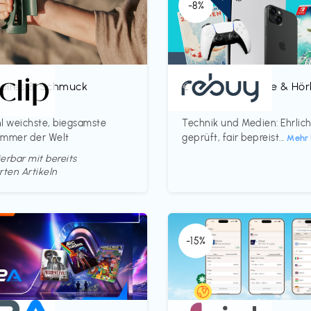
-8%
oires & Schmuck
Bücher, Magazine & Hö
€‎
p
rebuy
l weichste, biegsamste
Technik und Medien: Ehrlic
ammer der Welt
geprüft, fair bepreist...
Mehr 
erbar mit bereits
rten Artikeln
-15%