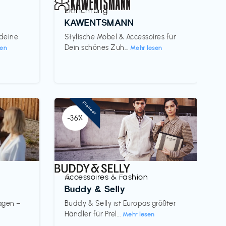
Einrichtung
€€‎
KAWENTSMANN
 deine
Stylische Möbel & Accessoires für
Dein schönes Zuh...
sen
Mehr lesen
Pioneer
-36%
Accessoires & Fashion
€‎
Buddy & Selly
wagen –
Buddy & Selly ist Europas größter
Händler für Prel...
Mehr lesen