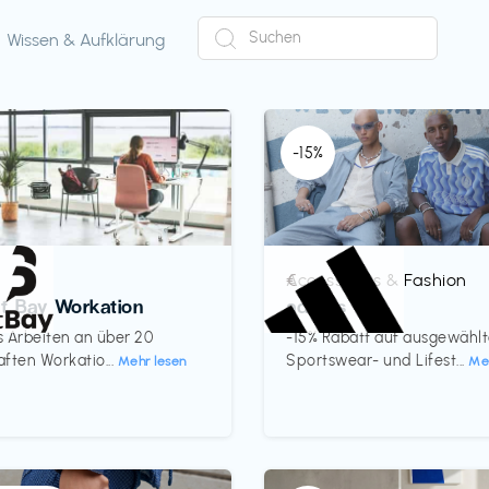
Wissen & Aufklärung
-15%
Accessoires & Fashion
€‎
ct Bay Workation
adidas
es Arbeiten an über 20
-15% Rabatt auf ausgewähl
ften Workatio...
Sportswear- und Lifest...
Mehr lesen
Me