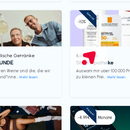
Special
-10%
lische Getränke
Apotheke
€‎
REUNDE
Shop Apotheke
ten Weine sind die, die wir
Auswahl mit über 100.000 P
und*inne...
zu kleinen Prei...
Mehr lesen
Mehr lesen
Pioneer
-4,99€ x 6 Monate