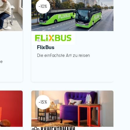
-10%
Mobilität
€‎
FlixBus
Die einfachste Art zu reisen
le
-15%