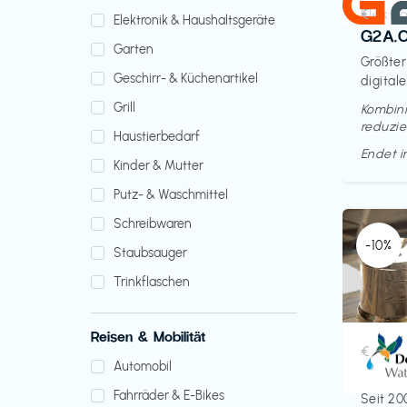
Elektr
€‎
Elektronik & Haushaltsgeräte
G2A.
Garten
Größter
Geschirr- & Küchenartikel
digitale
Grill
Kombini
reduzie
Haustierbedarf
Endet 
Kinder & Mutter
Putz- & Waschmittel
Schreibwaren
-10%
Staubsauger
Trinkflaschen
Reisen & Mobilität
Küche 
€‎
Automobil
Doult
Fahrräder & E-Bikes
Seit 20