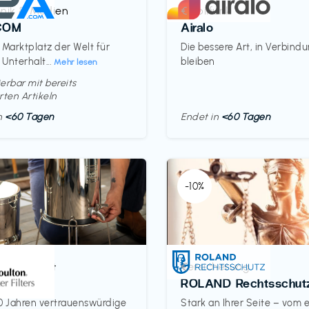
onik & Medien
Mobilfunk
€‎
COM
Airalo
 Marktplatz der Welt für
Die bessere Art, in Verbind
 Unterhalt...
bleiben
Mehr lesen
erbar mit bereits
rten Artikeln
in
<60 Tagen
Endet in
<60 Tagen
-10%
& Haushalt
Versicherung
€‎
on
ROLAND Rechtsschut
0 Jahren vertrauenswürdige
Stark an Ihrer Seite – vom 