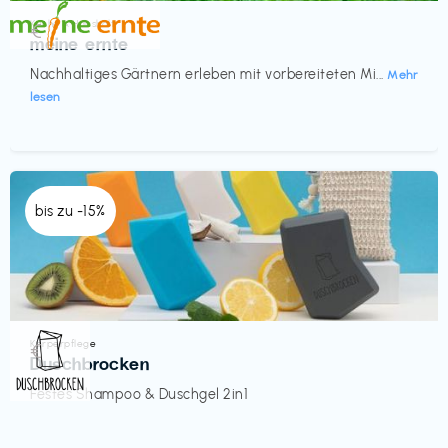
Küche & Haushalt
€‎
meine ernte
Nachhaltiges Gärtnern erleben mit vorbereiteten Mi...
Mehr
lesen
bis zu -15%
Körperpflege
€‎
Duschbrocken
Festes Shampoo & Duschgel 2in1