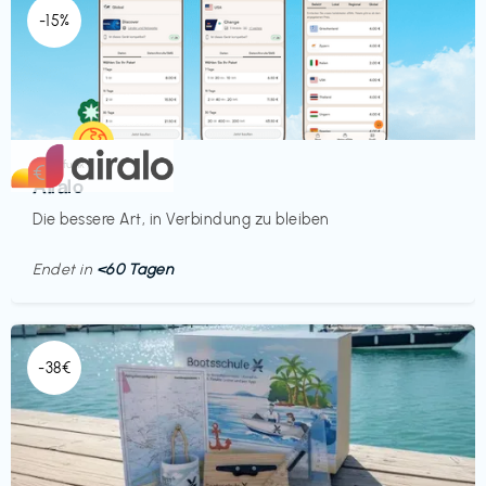
-15%
Mobilfunk
€‎
Airalo
Die bessere Art, in Verbindung zu bleiben
Endet in
<60 Tagen
-38€