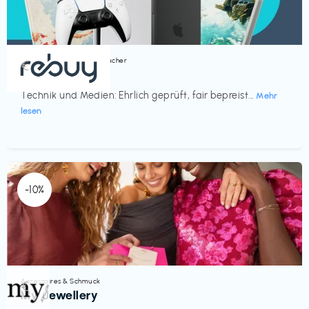
Bücher, Magazine & Hörbücher
€‎
rebuy
Technik und Medien: Ehrlich geprüft, fair bepreist...
Mehr
lesen
-10%
Accessoires & Schmuck
€‎
My Jewellery