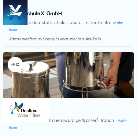
Kurse
€‎
BootsschuleX GmbH
Deine faire Bootsfahrschule - überall in Deutschla...
Mehr
lesen
Kombinierbar mit bereits reduzierten Artikeln
Endet in
<60 Tagen
-10%
Küche & Haushalt
€‎
Doulton
Seit 200 Jahren vertrauenswürdige Wasserfiltration...
Mehr
lesen