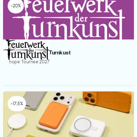
-20%
Veranstaltung
€€‎
Feuerwerk der Turnkust
hope Tournee 2027
-17,5%