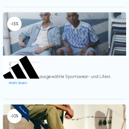
-15%
Accessoires & Fashion
€‎
adidas
-15% Rabatt auf ausgewählte Sportswear- und Lifest...
Mehr lesen
Pioneer
-10%