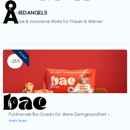
Mode
€‎
ARMEDANGELS
Zeitlose & innovative Mode für Frauen & Männer.
Pioneer
-25%
Lebensmittel
€€‎
bae Treat
Funktionale Bio-Snacks für deine Darmgesundheit –...
Mehr lesen