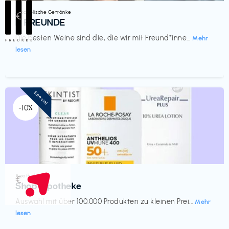
Alkoholische Getränke
€‎
III FREUNDE
Die besten Weine sind die, die wir mit Freund*inne...
Mehr
lesen
Special
-10%
Apotheke
€‎
Shop Apotheke
Auswahl mit über 100.000 Produkten zu kleinen Prei...
Mehr
lesen