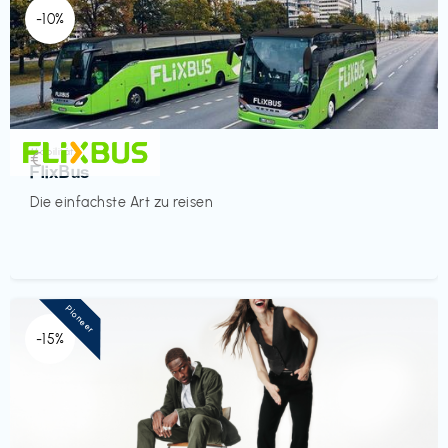
-10%
Mobilität
€‎
FlixBus
Die einfachste Art zu reisen
Pioneer
-15%