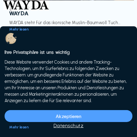
Accessoires & Fashion
€‎
WAYDA
WAYDA steht für das ikonische Muslin-Baumwoll Tuch...
Mehr lesen
Ihre Privatsphäre ist uns wichtig
Diese Website verwendet Cookies und andere Tracking-
-20%
Technologien, um Ihr Surferlebnis zu folgenden Zwecken zu
verbessern: um grundlegende Funktionen der Website zu
ermöglichen, um ein besseres Erlebnis auf der Website zu bieten,
um Ihr Interesse an unseren Produkten und Dienstleistungen zu
messen und Marketinginteraktionen zu personalisieren, um
Anzeigen zu liefern die für Sie relevanter sind.
Fahrräder & E-Bikes
€€‎
Siech Cycles
Akzeptieren
Entdecke den Schweizer Brand für urbane Fahrräder...
Datenschutz
Mehr lesen