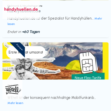
Elektronik & Haushaltsgeräte
€‎
handyhuellen.de
Handyhuellen.de ist der Spezialist für Handyhüllen...
Mehr
lesen
Endet in
<60 Tagen
Pioneer
Erste Monat umsonst
Mobilfunk
€‎
WEtell
WEtell ist der konsequent nachhaltige Mobilfunkanb...
Mehr lesen