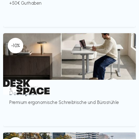
+50€ Guthaben
-10%
Homeoffice Möbel
€‎
Deskspace
Premium ergonomische Schreibtische und Bürostühle