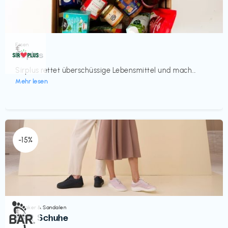
Essen
€‎
Sirplus
Sirplus rettet überschüssige Lebensmittel und mach...
Mehr lesen
-15%
Sneaker & Sandalen
€‎
BÄR Schuhe