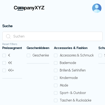
Suche
Reset Filters
Preissegment
GeschenkIdeen
Accessories & Fashion
Sch
€‎
Geschenke
Accessoires & Schmuck
€‎€‎
Bademode
€‎€‎+
Brillen& Sehhilfen
Kindermode
Mode
Sport- & Outdoor
Taschen & Rucksäcke