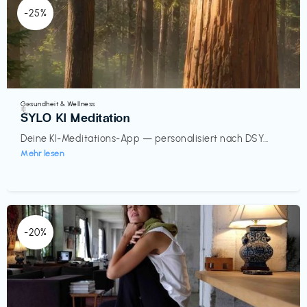
-25%
Gesundheit & Wellness
€‎
SYLO KI Meditation
Deine KI-Meditations-App — personalisiert nach DSY...
Mehr lesen
-20%