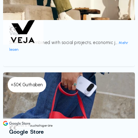
Schuhe
€€‎
Veja
Sneakers combined with social projects, economic j...
Mehr
lesen
+50€ Guthaben
Elektronik & Haushaltsgeräte
€€‎
Google Store