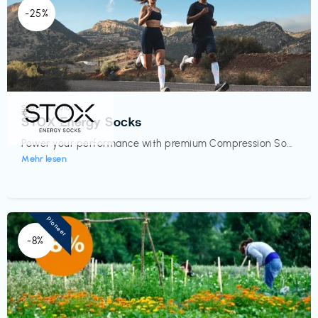
-25%
Sport- & Outdoor
€‎
STOX Energy Socks
Power your performance with premium Compression So...
Mehr lesen
Pioneer
-8%