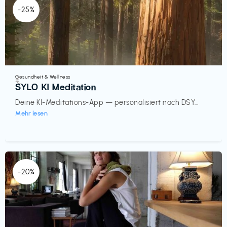
-25%
Gesundheit & Wellness
€‎
SYLO KI Meditation
Deine KI-Meditations-App — personalisiert nach DSY...
Mehr lesen
-20%