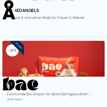
Mode
€‎
ARMEDANGELS
Zeitlose & innovative Mode für Frauen & Männer.
Pioneer
-25%
Lebensmittel
€€‎
bae Treat
Funktionale Bio-Snacks für deine Darmgesundheit –...
Mehr lesen