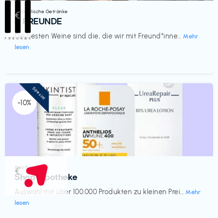
Alkoholische Getränke
€‎
III FREUNDE
Die besten Weine sind die, die wir mit Freund*inne...
Mehr
lesen
Special
-10%
Apotheke
€‎
Shop Apotheke
Auswahl mit über 100.000 Produkten zu kleinen Prei...
Mehr
lesen