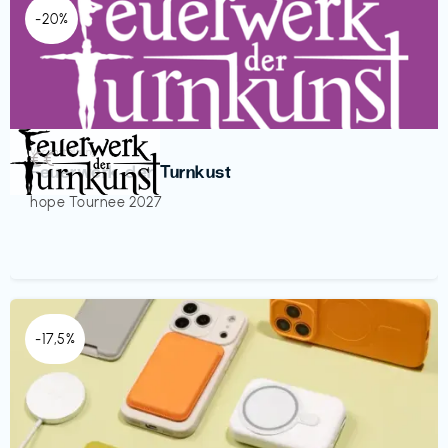
-20%
Veranstaltung
€€‎
Feuerwerk der Turnkust
hope Tournee 2027
-17,5%