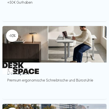
+50€ Guthaben
-10%
Homeoffice Möbel
€‎
Deskspace
Premium ergonomische Schreibtische und Bürostühle