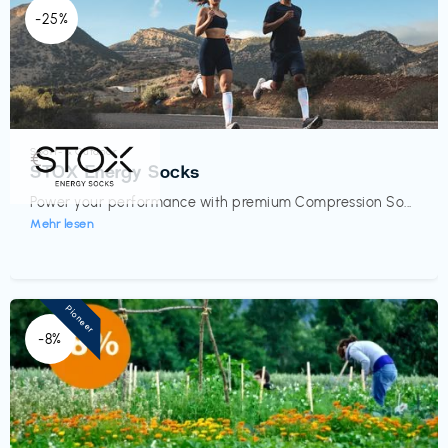
-25%
Sport- & Outdoor
€‎
STOX Energy Socks
Power your performance with premium Compression So...
Mehr lesen
Pioneer
-8%