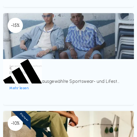
-15%
Accessoires & Fashion
€‎
adidas
-15% Rabatt auf ausgewählte Sportswear- und Lifest...
Mehr lesen
Pioneer
-10%