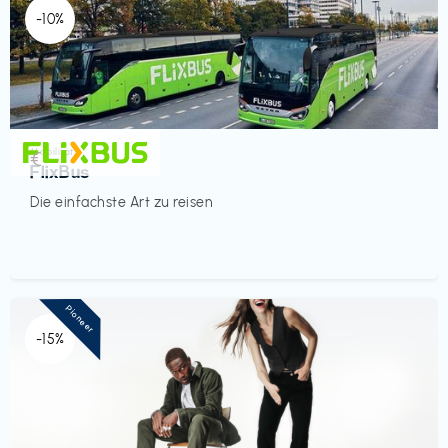
-10%
Mobilität
€‎
FlixBus
Die einfachste Art zu reisen
Pioneer
-15%