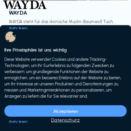
Accessoires & Fashion
€‎
WAYDA
WAYDA steht für das ikonische Muslin-Baumwoll Tuch...
Mehr lesen
Ihre Privatsphäre ist uns wichtig
Diese Website verwendet Cookies und andere Tracking-
-20%
Technologien, um Ihr Surferlebnis zu folgenden Zwecken zu
verbessern: um grundlegende Funktionen der Website zu
ermöglichen, um ein besseres Erlebnis auf der Website zu bieten,
um Ihr Interesse an unseren Produkten und Dienstleistungen zu
messen und Marketinginteraktionen zu personalisieren, um
Anzeigen zu liefern die für Sie relevanter sind.
Fahrräder & E-Bikes
€€‎
Siech Cycles
Akzeptieren
Entdecke den Schweizer Brand für urbane Fahrräder...
Datenschutz
Mehr lesen