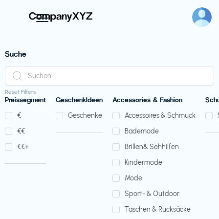
Suche
Reset Filters
Preissegment
GeschenkIdeen
Accessories & Fashion
Sch
€‎
Geschenke
Accessoires & Schmuck
€‎€‎
Bademode
€‎€‎+
Brillen& Sehhilfen
Kindermode
Mode
Sport- & Outdoor
Taschen & Rucksäcke