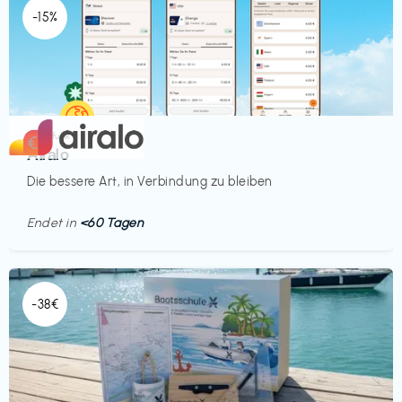
-15%
Mobilfunk
€‎
Airalo
Die bessere Art, in Verbindung zu bleiben
Endet in
<60 Tagen
-38€