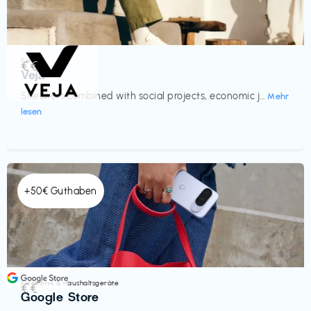
Schuhe
€€‎
Veja
Sneakers combined with social projects, economic j...
Mehr
lesen
+50€ Guthaben
Elektronik & Haushaltsgeräte
€€‎
Google Store