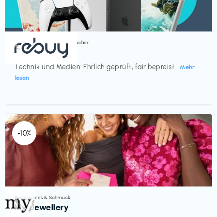
Bücher, Magazine & Hörbücher
€‎
rebuy
Technik und Medien: Ehrlich geprüft, fair bepreist...
Mehr
lesen
-10%
Accessoires & Schmuck
€‎
My Jewellery