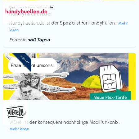
Elektronik & Haushaltsgeräte
€‎
handyhuellen.de
Handyhuellen.de ist der Spezialist für Handyhüllen...
Mehr
lesen
Endet in
<60 Tagen
Pioneer
Erste Monat umsonst
Mobilfunk
€‎
WEtell
WEtell ist der konsequent nachhaltige Mobilfunkanb...
Mehr lesen