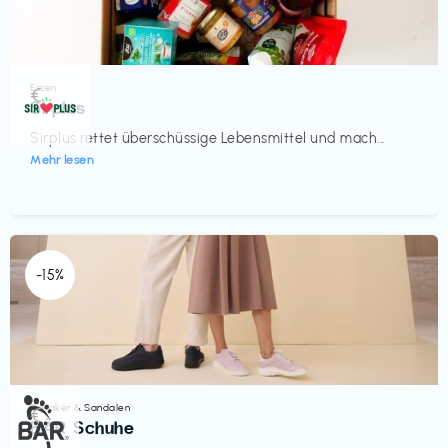
Essen
€‎
Sirplus
Sirplus rettet überschüssige Lebensmittel und mach...
Mehr lesen
-15%
Sneaker & Sandalen
€‎
BÄR Schuhe