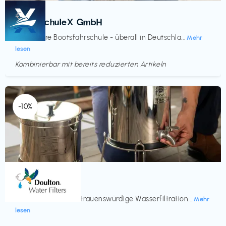
Kurse
€‎
BootsschuleX GmbH
Deine faire Bootsfahrschule - überall in Deutschla...
Mehr
lesen
Kombinierbar mit bereits reduzierten Artikeln
Endet in
<60 Tagen
-10%
Küche & Haushalt
€‎
Doulton
Seit 200 Jahren vertrauenswürdige Wasserfiltration...
Mehr
lesen