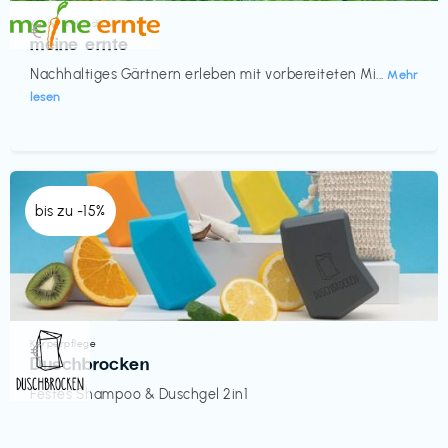
Küche & Haushalt
€‎
meine ernte
Nachhaltiges Gärtnern erleben mit vorbereiteten Mi...
Mehr
lesen
bis zu -15%
Körperpflege
€‎
Duschbrocken
Festes Shampoo & Duschgel 2in1