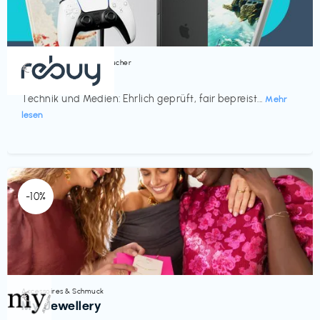
Bücher, Magazine & Hörbücher
€‎
rebuy
Technik und Medien: Ehrlich geprüft, fair bepreist...
Mehr
lesen
-10%
Accessoires & Schmuck
€‎
My Jewellery