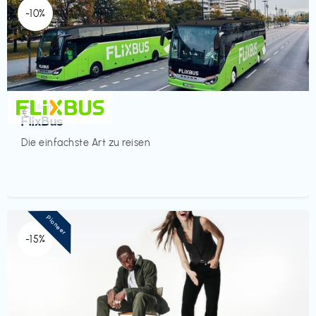
-10%
Mobilität
€‎
FlixBus
Die einfachste Art zu reisen
Pioneer
-15%