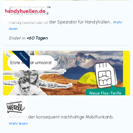
Elektronik & Haushaltsgeräte
€‎
handyhuellen.de
Handyhuellen.de ist der Spezialist für Handyhüllen...
Mehr
lesen
Endet in
<60 Tagen
Pioneer
Erste Monat umsonst
Mobilfunk
€‎
WEtell
WEtell ist der konsequent nachhaltige Mobilfunkanb...
Mehr lesen