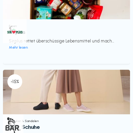
Essen
€‎
Sirplus
Sirplus rettet überschüssige Lebensmittel und mach...
Mehr lesen
-15%
Sneaker & Sandalen
€‎
BÄR Schuhe