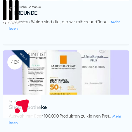
Alkoholische Getränke
€‎
III FREUNDE
Die besten Weine sind die, die wir mit Freund*inne...
Mehr
lesen
Special
-10%
Apotheke
€‎
Shop Apotheke
Auswahl mit über 100.000 Produkten zu kleinen Prei...
Mehr
lesen