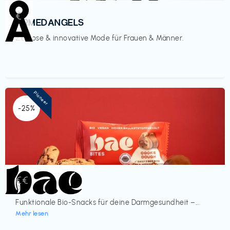
Mode
€‎
ARMEDANGELS
Zeitlose & innovative Mode für Frauen & Männer.
Pioneer
-25%
Lebensmittel
€€‎
bae Treat
Funktionale Bio-Snacks für deine Darmgesundheit –...
Mehr lesen