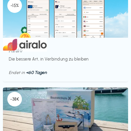
-15%
Mobilfunk
€‎
Airalo
Die bessere Art, in Verbindung zu bleiben
Endet in
<60 Tagen
-38€