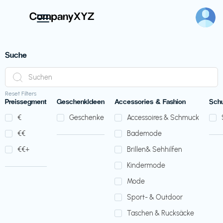
Suche
Reset Filters
Preissegment
GeschenkIdeen
Accessories & Fashion
Sch
€‎
Geschenke
Accessoires & Schmuck
€‎€‎
Bademode
€‎€‎+
Brillen& Sehhilfen
Kindermode
Mode
Sport- & Outdoor
Taschen & Rucksäcke