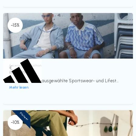
-15%
Accessoires & Fashion
€‎
adidas
-15% Rabatt auf ausgewählte Sportswear- und Lifest...
Mehr lesen
Pioneer
-10%