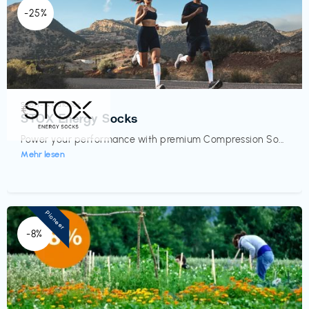
-25%
Sport- & Outdoor
€‎
STOX Energy Socks
Power your performance with premium Compression So...
Mehr lesen
Pioneer
-8%