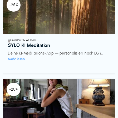
-25%
Gesundheit & Wellness
€‎
SYLO KI Meditation
Deine KI-Meditations-App — personalisiert nach DSY...
Mehr lesen
-20%