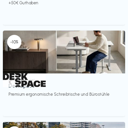
+50€ Guthaben
-10%
Homeoffice Möbel
€‎
Deskspace
Premium ergonomische Schreibtische und Bürostühle