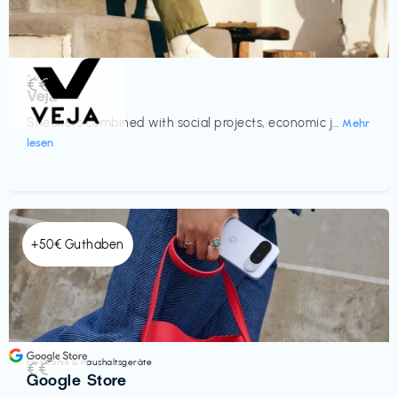
Schuhe
€€‎
Veja
Sneakers combined with social projects, economic j...
Mehr
lesen
+50€ Guthaben
Elektronik & Haushaltsgeräte
€€‎
Google Store