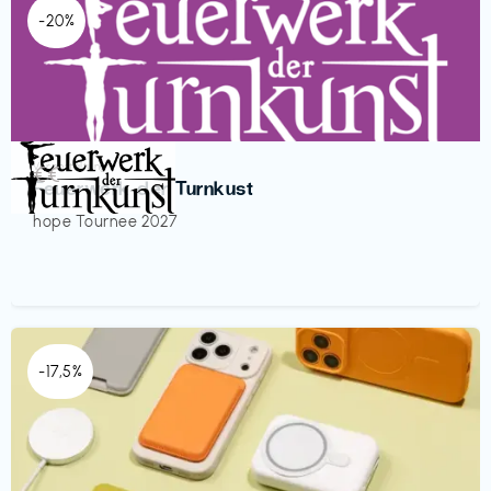
-20%
Veranstaltung
€€‎
Feuerwerk der Turnkust
hope Tournee 2027
-17,5%