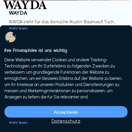
Accessoires & Fashion
€‎
WAYDA
WAYDA steht für das ikonische Muslin-Baumwoll Tuch...
Mehr lesen
Ihre Privatsphäre ist uns wichtig
Diese Website verwendet Cookies und andere Tracking-
-20%
Technologien, um Ihr Surferlebnis zu folgenden Zwecken zu
verbessern: um grundlegende Funktionen der Website zu
ermöglichen, um ein besseres Erlebnis auf der Website zu bieten,
um Ihr Interesse an unseren Produkten und Dienstleistungen zu
messen und Marketinginteraktionen zu personalisieren, um
Anzeigen zu liefern die für Sie relevanter sind.
Fahrräder & E-Bikes
€€‎
Siech Cycles
Akzeptieren
Entdecke den Schweizer Brand für urbane Fahrräder...
Datenschutz
Mehr lesen