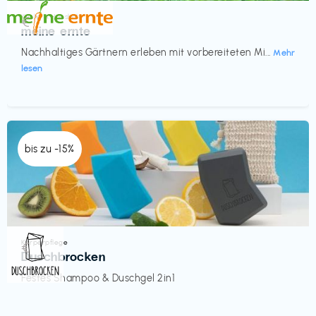
Küche & Haushalt
€‎
meine ernte
Nachhaltiges Gärtnern erleben mit vorbereiteten Mi...
Mehr
lesen
bis zu -15%
Körperpflege
€‎
Duschbrocken
Festes Shampoo & Duschgel 2in1