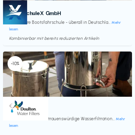
Kurse
€‎
BootsschuleX GmbH
Deine faire Bootsfahrschule - überall in Deutschla...
Mehr
lesen
Kombinierbar mit bereits reduzierten Artikeln
Endet in
<60 Tagen
-10%
Küche & Haushalt
€‎
Doulton
Seit 200 Jahren vertrauenswürdige Wasserfiltration...
Mehr
lesen