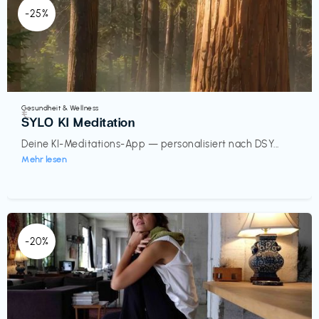
-25%
Gesundheit & Wellness
€‎
SYLO KI Meditation
Deine KI-Meditations-App — personalisiert nach DSY...
Mehr lesen
-20%