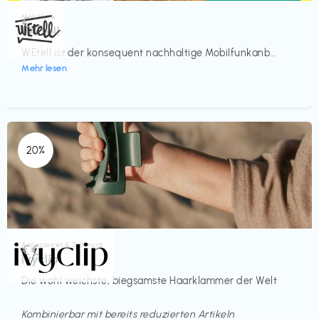
Mobilfunk
€‎
WEtell
WEtell ist der konsequent nachhaltige Mobilfunkanb...
Mehr lesen
20%
Accessoires & Schmuck
€€‎
ivyclip
Die wohl weichste, biegsamste Haarklammer der Welt
Kombinierbar mit bereits reduzierten Artikeln