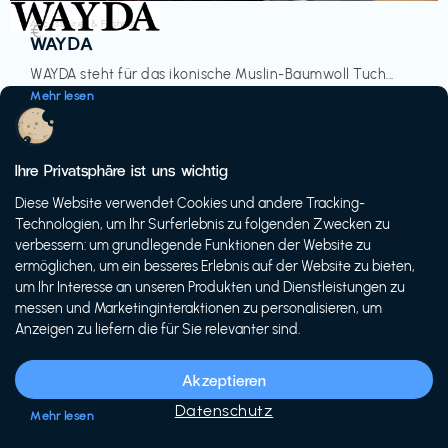
Accessoires & Fashion
€‎
WAYDA
WAYDA steht für das ikonische Muslin-Baumwoll Tuch...
Mehr lesen
Ihre Privatsphäre ist uns wichtig
Diese Website verwendet Cookies und andere Tracking-
-20%
Technologien, um Ihr Surferlebnis zu folgenden Zwecken zu
verbessern: um grundlegende Funktionen der Website zu
ermöglichen, um ein besseres Erlebnis auf der Website zu bieten,
um Ihr Interesse an unseren Produkten und Dienstleistungen zu
messen und Marketinginteraktionen zu personalisieren, um
Anzeigen zu liefern die für Sie relevanter sind.
Fahrräder & E-Bikes
€€‎
Siech Cycles
Akzeptieren
Entdecke den Schweizer Brand für urbane Fahrräder...
Datenschutz
Mehr lesen