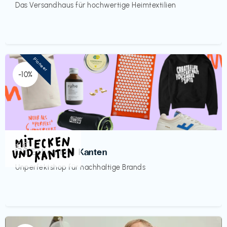
Das Versandhaus für hochwertige Heimtextilien
Pioneer
-10%
Mode
€€‎
Mit Ecken und Kanten
Unperfektshop für nachhaltige Brands