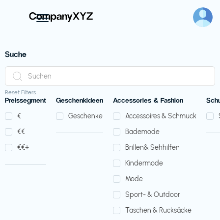
Suche
Reset Filters
Preissegment
GeschenkIdeen
Accessories & Fashion
Sch
€‎
Geschenke
Accessoires & Schmuck
€‎€‎
Bademode
€‎€‎+
Brillen& Sehhilfen
Kindermode
Mode
Sport- & Outdoor
Taschen & Rucksäcke