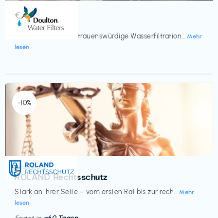
Küche & Haushalt
€‎
Doulton
Seit 200 Jahren vertrauenswürdige Wasserfiltration...
Mehr
lesen
-10%
Versicherung
€‎
ROLAND Rechtsschutz
Stark an Ihrer Seite – vom ersten Rat bis zur rech...
Mehr
lesen