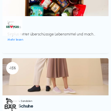
Essen
€‎
Sirplus
Sirplus rettet überschüssige Lebensmittel und mach...
Mehr lesen
-15%
Sneaker & Sandalen
€‎
BÄR Schuhe