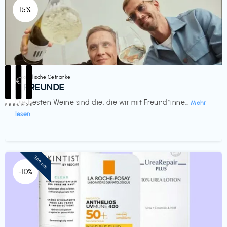
15%
Alkoholische Getränke
€‎
III FREUNDE
Die besten Weine sind die, die wir mit Freund*inne...
Mehr
lesen
Special
-10%