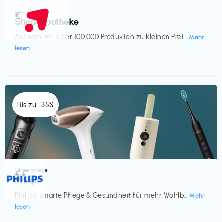
Apotheke
€‎
Shop Apotheke
Auswahl mit über 100.000 Produkten zu kleinen Prei...
Mehr
lesen
Bis zu -35%
Körperpflege
€€‎
Philips
Philips: smarte Pflege & Gesundheit für mehr Wohlb...
Mehr
lesen