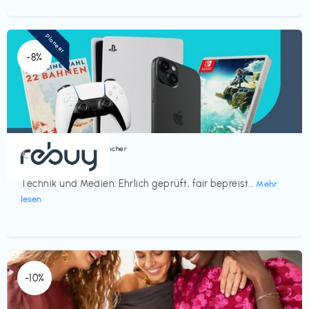
Pioneer
-8%
Bücher, Magazine & Hörbücher
€‎
rebuy
Technik und Medien: Ehrlich geprüft, fair bepreist...
Mehr
lesen
-10%