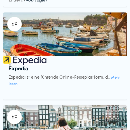
Endet in
<60 Tagen
6%
Reisen
€‎
Expedia
Expedia ist eine führende Online-Reiseplattform, d...
Mehr
lesen
6%