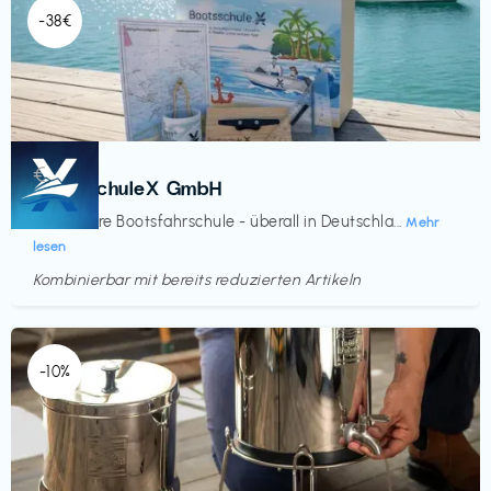
-38€
Kurse
€‎
BootsschuleX GmbH
Deine faire Bootsfahrschule - überall in Deutschla...
Mehr
lesen
Kombinierbar mit bereits reduzierten Artikeln
Endet in
<60 Tagen
-10%