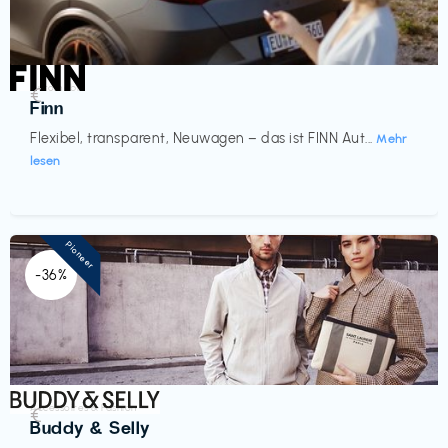
Automobil
€‎
Finn
Flexibel, transparent, Neuwagen – das ist FINN Aut...
Mehr
lesen
Pioneer
-36%
Accessoires & Fashion
€‎
Buddy & Selly