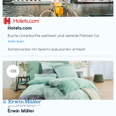
Reisen
€‎
Hotels.com
Buche Unterkünfte weltweit und sammle Prämien für...
Mehr lesen
Kombinierbar mit bereits reduzierten Artikeln
Endet in
<60 Tagen
-15%
Accessoires & Fashion
€‎
Erwin Müller