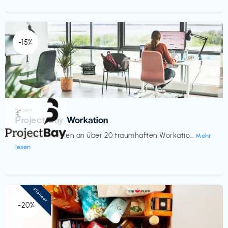
-15%
Reisen
€‎
Project Bay Workation
flexibles Arbeiten an über 20 traumhaften Workatio...
Mehr
lesen
Pioneer
-20%