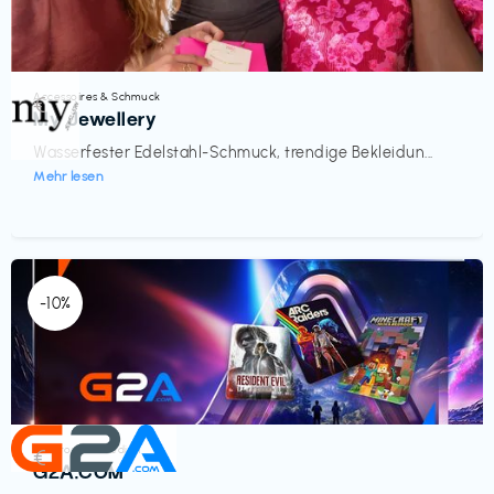
Accessoires & Schmuck
€‎
My Jewellery
Wasserfester Edelstahl-Schmuck, trendige Bekleidun...
Mehr lesen
-10%
Elektronik & Medien
€‎
G2A.COM