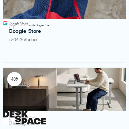
Elektronik & Haushaltsgeräte
€€‎
Google Store
+50€ Guthaben
-10%
Homeoffice Möbel
€‎
Deskspace