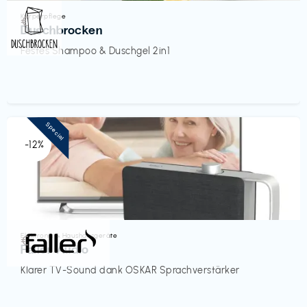
Körperpflege
€‎
Duschbrocken
Festes Shampoo & Duschgel 2in1
Special
-12%
Elektronik & Haushaltsgeräte
€‎
Faller Audio
Klarer TV-Sound dank OSKAR Sprachverstärker