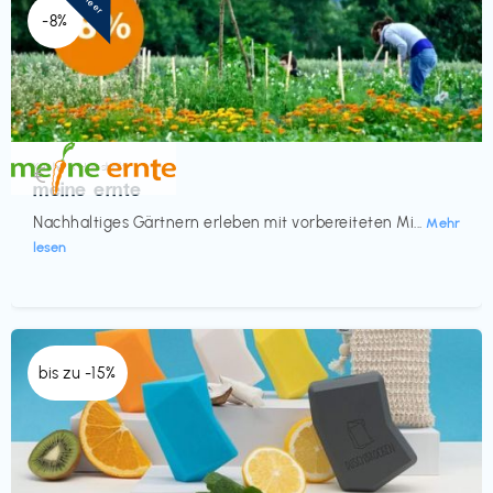
-8%
Küche & Haushalt
€‎
meine ernte
Nachhaltiges Gärtnern erleben mit vorbereiteten Mi...
Mehr
lesen
bis zu -15%