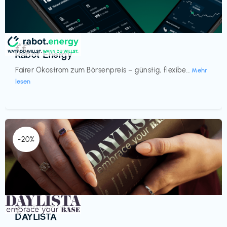
Strom
€€‎
Rabot Energy
Fairer Ökostrom zum Börsenpreis – günstig, flexibe...
Mehr
lesen
-20%
Gesundheit & Wellness
€‎
DAYLISTA