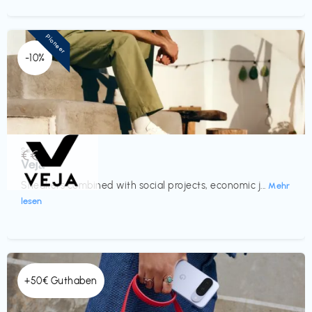
Pioneer
-10%
Schuhe
€€‎
Veja
Sneakers combined with social projects, economic j...
Mehr
lesen
+50€ Guthaben