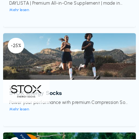
DAYLISTA | Premium All-in-One Supplement | made in...
Mehr lesen
-25%
Sport- & Outdoor
€‎
STOX Energy Socks
Power your performance with premium Compression So...
Mehr lesen
Pioneer