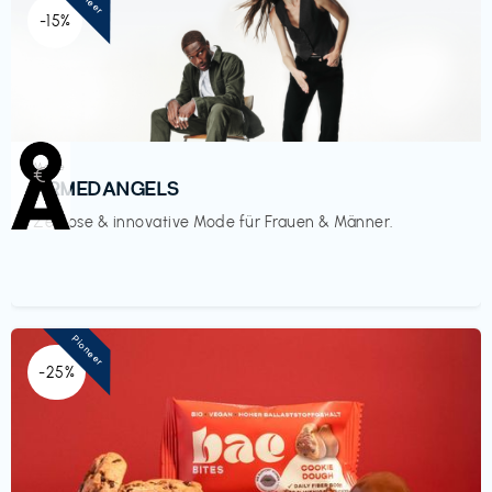
-15%
Mode
€‎
ARMEDANGELS
Zeitlose & innovative Mode für Frauen & Männer.
Pioneer
-25%