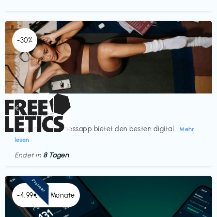
-30%
Gesundheit & Wellness
€‎
Freeletics
Europas Nr. 1 Fitnessapp bietet den besten digital...
Mehr
lesen
Endet in
8 Tagen
Pioneer
-4,99€ x 6 Monate