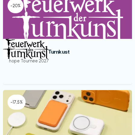
-20%
Veranstaltung
€€‎
Feuerwerk der Turnkust
hope Tournee 2027
-17,5%