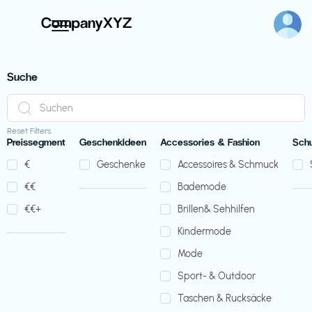
Suche
Reset Filters
Preissegment
GeschenkIdeen
Accessories & Fashion
Sch
€‎
Geschenke
Accessoires & Schmuck
€‎€‎
Bademode
€‎€‎+
Brillen& Sehhilfen
Kindermode
Mode
Sport- & Outdoor
Taschen & Rucksäcke