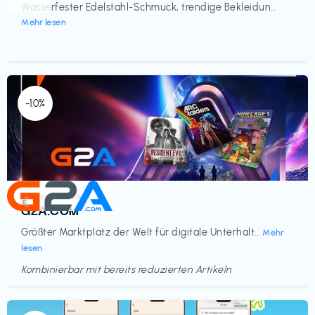
Wasserfester Edelstahl-Schmuck, trendige Bekleidun...
Mehr lesen
-10%
Elektronik & Medien
€‎
G2A.COM
Größter Marktplatz der Welt für digitale Unterhalt...
Mehr
lesen
Kombinierbar mit bereits reduzierten Artikeln
Endet in
<60 Tagen