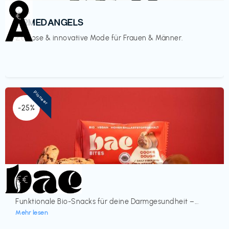
Mode
€‎
ARMEDANGELS
Zeitlose & innovative Mode für Frauen & Männer.
Pioneer
-25%
Lebensmittel
€€‎
bae Treat
Funktionale Bio-Snacks für deine Darmgesundheit –...
Mehr lesen