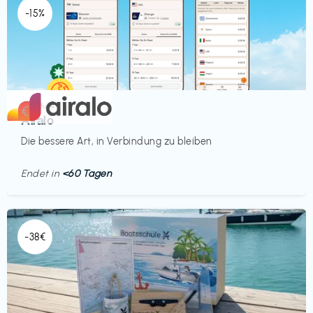
-15%
Mobilfunk
€‎
Airalo
Die bessere Art, in Verbindung zu bleiben
Endet in
<60 Tagen
-38€