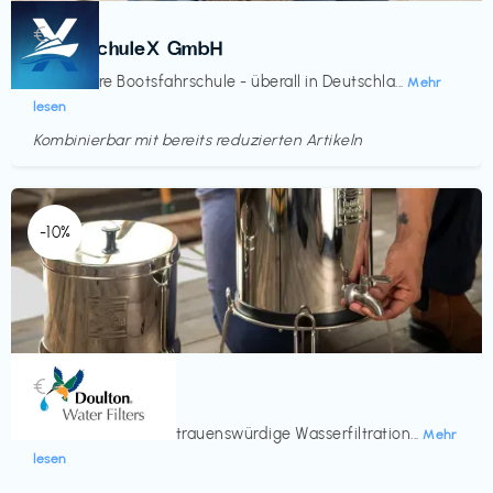
Kurse
€‎
BootsschuleX GmbH
Deine faire Bootsfahrschule - überall in Deutschla...
Mehr
lesen
Kombinierbar mit bereits reduzierten Artikeln
Endet in
<60 Tagen
-10%
Küche & Haushalt
€‎
Doulton
Seit 200 Jahren vertrauenswürdige Wasserfiltration...
Mehr
lesen