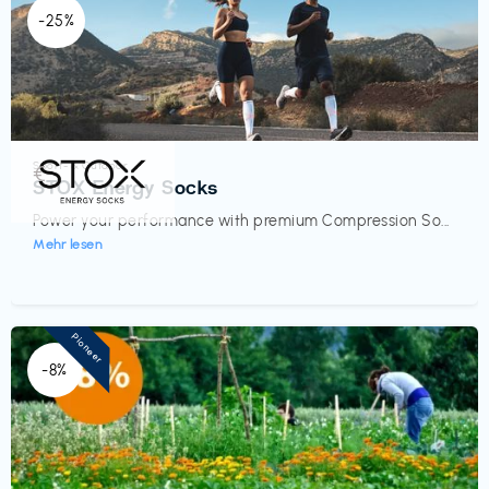
-25%
Sport- & Outdoor
€‎
STOX Energy Socks
Power your performance with premium Compression So...
Mehr lesen
Pioneer
-8%