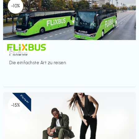
-10%
Mobilität
€‎
FlixBus
Die einfachste Art zu reisen
Pioneer
-15%