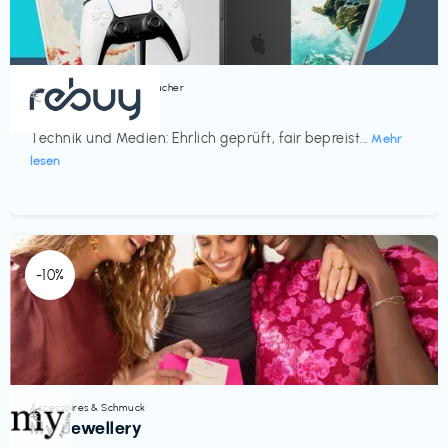
Bücher, Magazine & Hörbücher
€‎
rebuy
Technik und Medien: Ehrlich geprüft, fair bepreist...
Mehr
lesen
-10%
Accessoires & Schmuck
€‎
My Jewellery