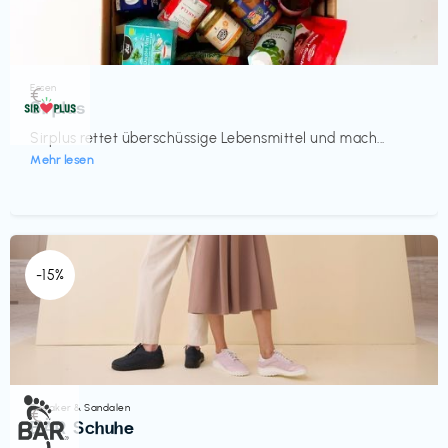
Essen
€‎
Sirplus
Sirplus rettet überschüssige Lebensmittel und mach...
Mehr lesen
-15%
Sneaker & Sandalen
€‎
BÄR Schuhe