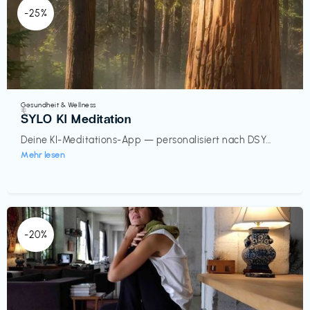
-25%
Gesundheit & Wellness
€‎
SYLO KI Meditation
Deine KI-Meditations-App — personalisiert nach DSY...
Mehr lesen
-20%