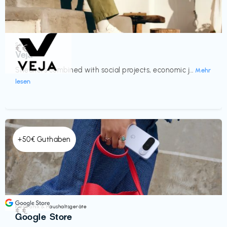
Schuhe
€€‎
Veja
Sneakers combined with social projects, economic j...
Mehr
lesen
+50€ Guthaben
Elektronik & Haushaltsgeräte
€€‎
Google Store