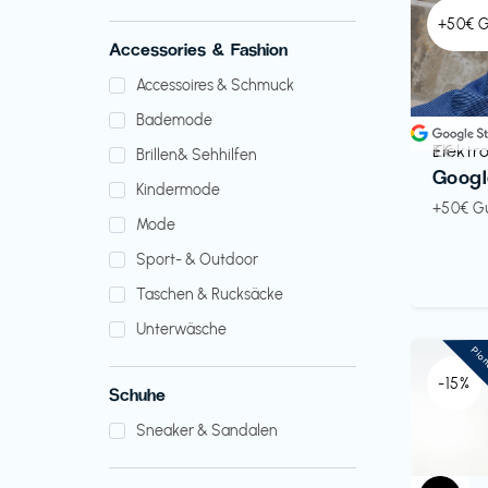
+50€ 
Accessories & Fashion
Accessoires & Schmuck
Bademode
Elektr
€€‎
Brillen& Sehhilfen
Googl
Kindermode
+50€ G
Mode
Sport- & Outdoor
Taschen & Rucksäcke
Unterwäsche
Pio
-15%
Schuhe
Sneaker & Sandalen