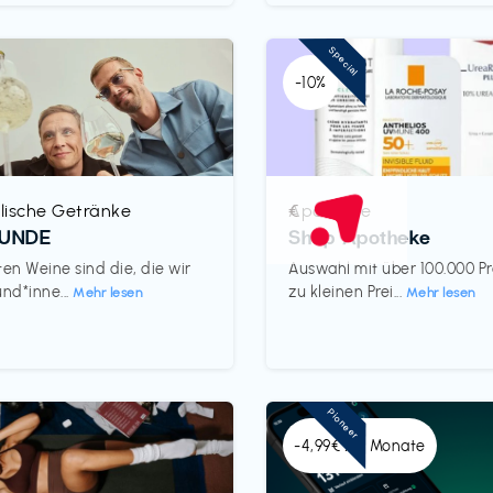
Special
-10%
lische Getränke
Apotheke
€‎
REUNDE
Shop Apotheke
ten Weine sind die, die wir
Auswahl mit über 100.000 P
und*inne...
zu kleinen Prei...
Mehr lesen
Mehr lesen
Pioneer
-4,99€ x 6 Monate