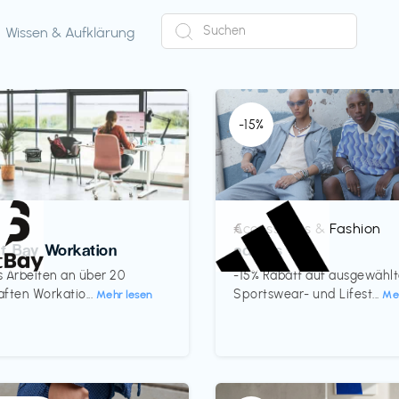
Wissen & Aufklärung
-15%
Accessoires & Fashion
€‎
ct Bay Workation
adidas
es Arbeiten an über 20
-15% Rabatt auf ausgewähl
ften Workatio...
Sportswear- und Lifest...
Mehr lesen
Me