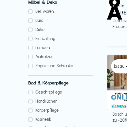
Möbel & Deko
Mode
€‎
Bettwaren
ARME
Büro
Zeitlos
Frauen
Deko
Einrichtung
Lampen
Matratzen
Regale und Schränke
bis zu
Bad & Körperpflege
Gesichtspflege
Küche 
€‎
Handtücher
Sieme
Körperpflege
Bosch u
Kosmetik
zu -20%