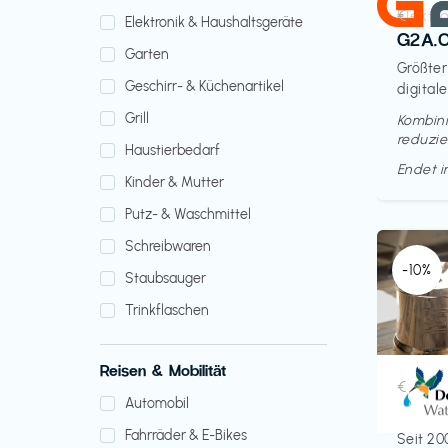
Elektr
€‎
Elektronik & Haushaltsgeräte
G2A.
Garten
Größter
Geschirr- & Küchenartikel
digitale
Grill
Kombini
reduzie
Haustierbedarf
Endet 
Kinder & Mutter
Putz- & Waschmittel
Schreibwaren
-10%
Staubsauger
Trinkflaschen
Reisen & Mobilität
Küche 
€‎
Automobil
Doult
Fahrräder & E-Bikes
Seit 20