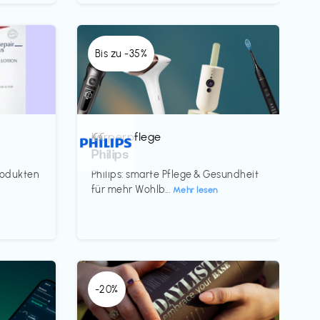
Bis zu -35%
Körperpflege
€€‎
Philips
rodukten
Philips: smarte Pflege & Gesundheit
für mehr Wohlb...
Mehr lesen
-20%