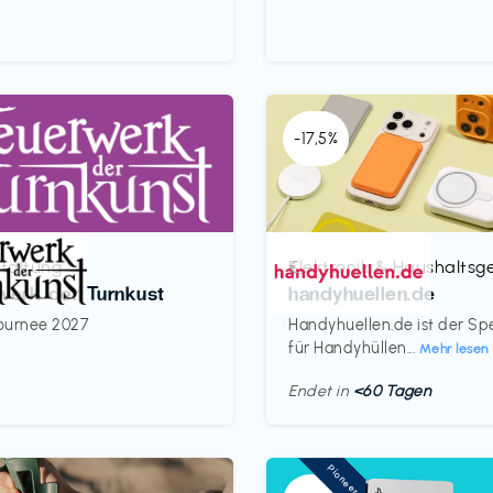
-17,5%
taltung
Elektronik & Haushaltsg
€‎
werk der Turnkust
handyhuellen.de
ournee 2027
Handyhuellen.de ist der Spe
für Handyhüllen...
Mehr lesen
Endet in
<60 Tagen
Pioneer