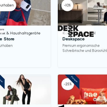
Guthaben
-10%
onik & Haushaltsgeräte
Homeoffice Möbel
€‎
e Store
Deskspace
uthaben
Premium ergonomische
Schreibtische und Bürostüh
neer
Pioneer
-25%