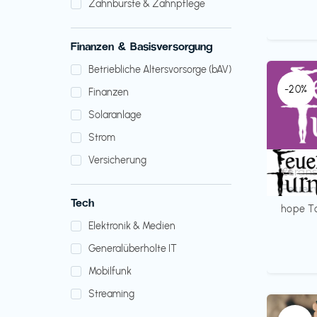
Zahnbürste & Zahnpflege
Finanzen & Basisversorgung
Betriebliche Altersvorsorge (bAV)
-20%
Finanzen
Solaranlage
Strom
Versicherung
Verans
€€‎
Feuer
Tech
hope T
Elektronik & Medien
Generalüberholte IT
Mobilfunk
Streaming