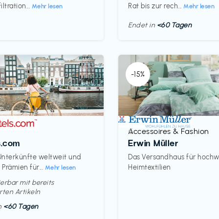
ltration...
Rat bis zur rech...
Mehr lesen
Mehr lesen
Endet in
<60 Tagen
-15%
Accessoires & Fashion
€‎
s.com
Erwin Müller
nterkünfte weltweit und
Das Versandhaus für hochw
Prämien für...
Heimtextilien
Mehr lesen
erbar mit bereits
rten Artikeln
in
<60 Tagen