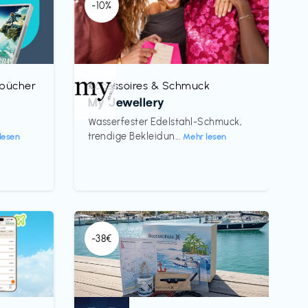
-10%
rbücher
Accessoires & Schmuck
€‎
My Jewellery
h
Wasserfester Edelstahl-Schmuck,
trendige Bekleidun...
lesen
Mehr lesen
-38€