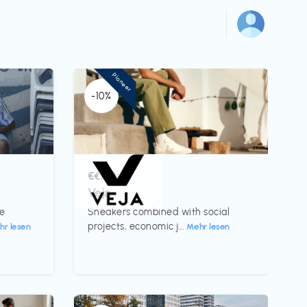
Pioneer
-10%
Schuhe
€€‎
Veja
te
Sneakers combined with social
projects, economic j...
hr lesen
Mehr lesen