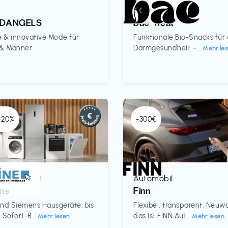
Lebensmittel
€€‎
DANGELS
bae Treat
e & innovative Mode für
Funktionale Bio-Snacks für
 & Männer.
Darmgesundheit –...
Mehr le
 -20%
-300€
& Haushalt
Automobil
€‎
ns
Finn
nd Siemens Hausgeräte: bis
Flexibel, transparent, Neu
 Sofort-R...
das ist FINN Aut...
Mehr lesen
Mehr lesen