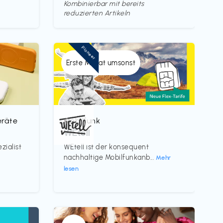
Kombinierbar mit bereits
reduzierten Artikeln
Pioneer
Erste Monat umsonst
eräte
Mobilfunk
€‎
WEtell
zialist
WEtell ist der konsequent
nachhaltige Mobilfunkanb...
Mehr
lesen