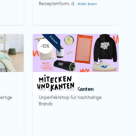
Reiseplattform, d...
Mehr lesen
Pioneer
-10%
Mode
€€‎
Mit Ecken und Kanten
ertige
Unperfektshop für nachhaltige
Brands