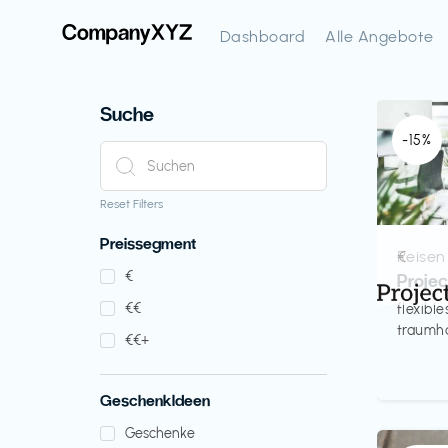
Dashboard
Alle Angebote
Suche
-15%
Reset Filters
Preissegment
Reisen
€‎
€‎
Proje
€‎€‎
flexibl
traumha
€‎€‎+
GeschenkIdeen
Geschenke