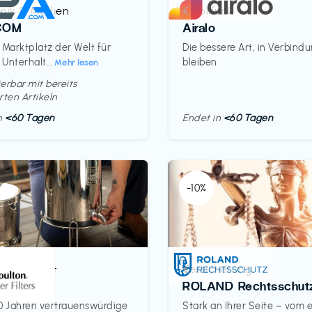
onik & Medien
Mobilfunk
€‎
COM
Airalo
 Marktplatz der Welt für
Die bessere Art, in Verbind
 Unterhalt...
bleiben
Mehr lesen
erbar mit bereits
rten Artikeln
in
<60 Tagen
Endet in
<60 Tagen
-10%
& Haushalt
Versicherung
€‎
on
ROLAND Rechtsschut
0 Jahren vertrauenswürdige
Stark an Ihrer Seite – vom 