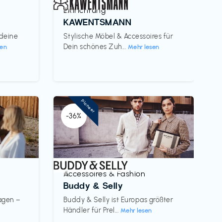
Einrichtung
€€‎
KAWENTSMANN
 deine
Stylische Möbel & Accessoires für
Dein schönes Zuh...
sen
Mehr lesen
Pioneer
-36%
Accessoires & Fashion
€‎
Buddy & Selly
wagen –
Buddy & Selly ist Europas größter
Händler für Prel...
Mehr lesen