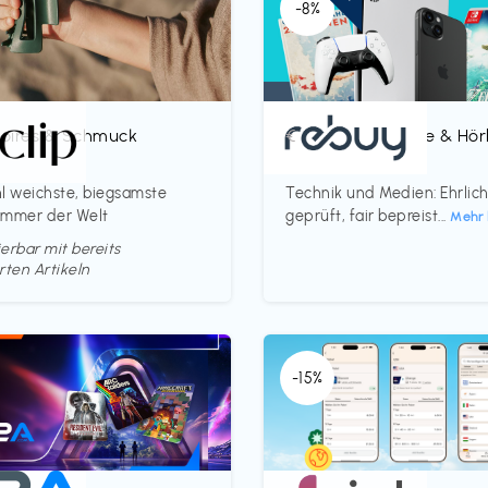
-8%
oires & Schmuck
Bücher, Magazine & Hö
€‎
p
rebuy
l weichste, biegsamste
Technik und Medien: Ehrlic
ammer der Welt
geprüft, fair bepreist...
Mehr 
erbar mit bereits
rten Artikeln
-15%