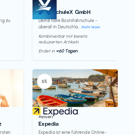
Kurse
€‎
BootsschuleX GmbH
ung zu
Deine faire Bootsfahrschule -
überall in Deutschla...
Mehr lesen
Kombinierbar mit bereits
reduzierten Artikeln
Endet in
<60 Tagen
6%
Reisen
€‎
z
Expedia
ersten
Expedia ist eine führende Online-