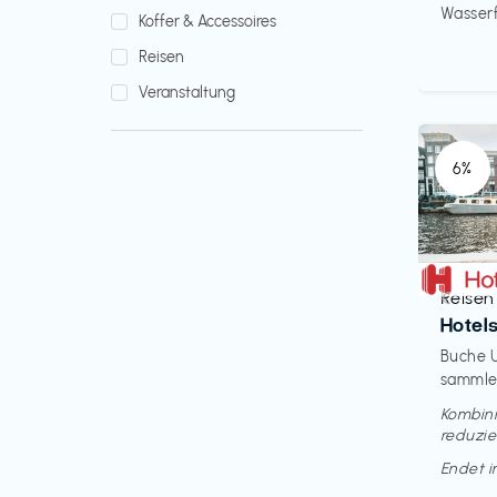
Wasserfi
Koffer & Accessoires
Reisen
Veranstaltung
6%
Reisen
€‎
Hotel
Buche U
sammle 
Kombini
reduzie
Endet 