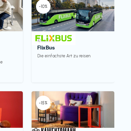
-10%
Mobilität
€‎
FlixBus
Die einfachste Art zu reisen
le
-15%