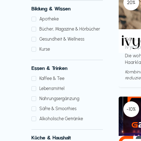
20%
Bildung & Wissen
Apotheke
Bücher, Magazine & Hörbücher
Access
€€‎
Gesundheit & Wellness
ivycli
Kurse
Die woh
Haarkl
Essen & Trinken
Kombini
reduzie
Kaffee & Tee
Lebensmittel
Nahrungsergänzung
Säfte & Smoothies
-10%
Alkoholische Getränke
Küche & Haushalt