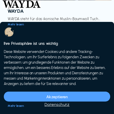
Accessoires & Fashion
€‎
WAYDA
WAYDA steht für das ikonische Muslin-Baumwoll Tuch...
Mehr lesen
Ihre Privatsphäre ist uns wichtig
Diese Website verwendet Cookies und andere Tracking-
-20%
Technologien, um Ihr Surferlebnis zu folgenden Zwecken zu
verbessern: um grundlegende Funktionen der Website zu
ermöglichen, um ein besseres Erlebnis auf der Website zu bieten,
um Ihr Interesse an unseren Produkten und Dienstleistungen zu
messen und Marketinginteraktionen zu personalisieren, um
Anzeigen zu liefern die für Sie relevanter sind.
Fahrräder & E-Bikes
€€‎
Siech Cycles
Akzeptieren
Entdecke den Schweizer Brand für urbane Fahrräder...
Datenschutz
Mehr lesen