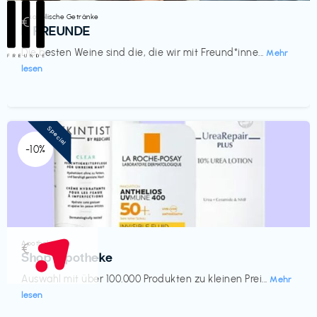
Alkoholische Getränke
€‎
III FREUNDE
Die besten Weine sind die, die wir mit Freund*inne...
Mehr
lesen
Special
-10%
Apotheke
€‎
Shop Apotheke
Auswahl mit über 100.000 Produkten zu kleinen Prei...
Mehr
lesen