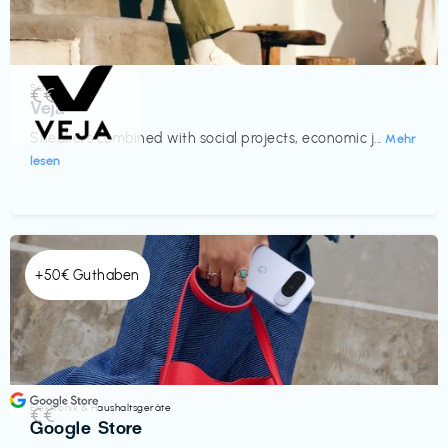
Schuhe
€€‎
Veja
Sneakers combined with social projects, economic j...
Mehr
lesen
+50€ Guthaben
Elektronik & Haushaltsgeräte
€€‎
Google Store