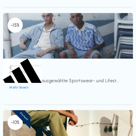
-15%
Accessoires & Fashion
€‎
adidas
-15% Rabatt auf ausgewählte Sportswear- und Lifest...
Mehr lesen
Pioneer
-10%