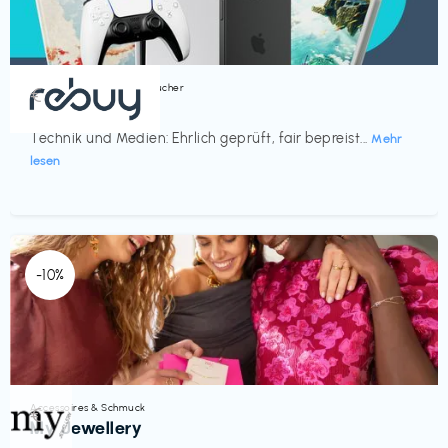
Bücher, Magazine & Hörbücher
€‎
rebuy
Technik und Medien: Ehrlich geprüft, fair bepreist...
Mehr
lesen
-10%
Accessoires & Schmuck
€‎
My Jewellery