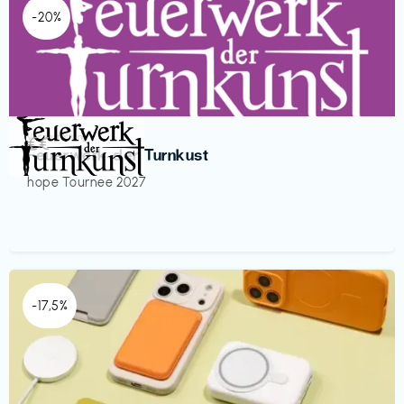
-20%
Veranstaltung
€€‎
Feuerwerk der Turnkust
hope Tournee 2027
-17,5%