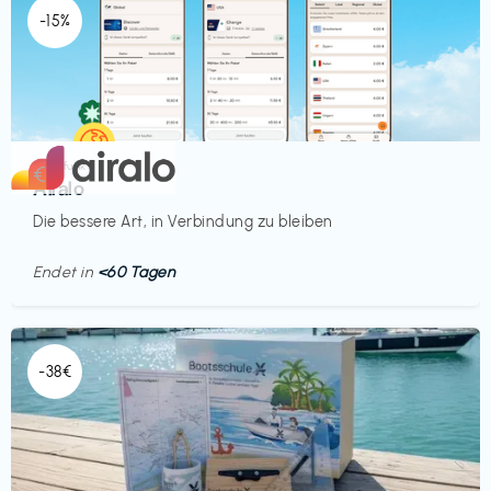
-15%
Mobilfunk
€‎
Airalo
Die bessere Art, in Verbindung zu bleiben
Endet in
<60 Tagen
-38€