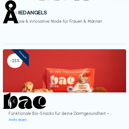
Mode
€‎
ARMEDANGELS
Zeitlose & innovative Mode für Frauen & Männer.
Pioneer
-25%
Lebensmittel
€€‎
bae Treat
Funktionale Bio-Snacks für deine Darmgesundheit –...
Mehr lesen