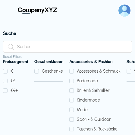
Suche
Reset Filters
Preissegment
GeschenkIdeen
Accessories & Fashion
Sch
€‎
Geschenke
Accessoires & Schmuck
€‎€‎
Bademode
€‎€‎+
Brillen& Sehhilfen
Kindermode
Mode
Sport- & Outdoor
Taschen & Rucksäcke