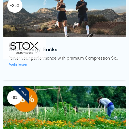
-25%
Sport- & Outdoor
€‎
STOX Energy Socks
Power your performance with premium Compression So...
Mehr lesen
Pioneer
-8%