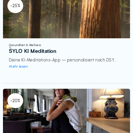
-25%
Gesundheit & Wellness
€‎
SYLO KI Meditation
Deine KI-Meditations-App — personalisiert nach DSY...
Mehr lesen
-20%