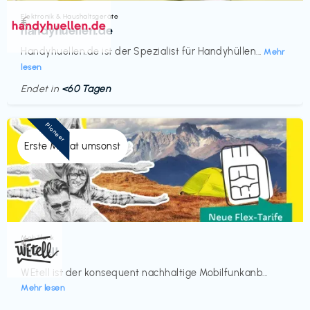
Elektronik & Haushaltsgeräte
€‎
handyhuellen.de
Handyhuellen.de ist der Spezialist für Handyhüllen...
Mehr
lesen
Endet in
<60 Tagen
Pioneer
Erste Monat umsonst
Mobilfunk
€‎
WEtell
WEtell ist der konsequent nachhaltige Mobilfunkanb...
Mehr lesen