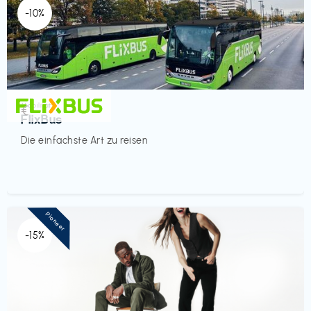
-10%
Mobilität
€‎
FlixBus
Die einfachste Art zu reisen
Pioneer
-15%