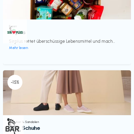
Essen
€‎
Sirplus
Sirplus rettet überschüssige Lebensmittel und mach...
Mehr lesen
-15%
Sneaker & Sandalen
€‎
BÄR Schuhe