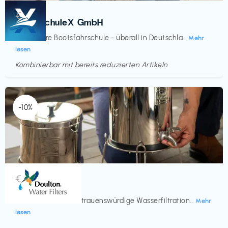
Kurse
€‎
BootsschuleX GmbH
Deine faire Bootsfahrschule - überall in Deutschla...
Mehr
lesen
Kombinierbar mit bereits reduzierten Artikeln
Endet in
<60 Tagen
-10%
Küche & Haushalt
€‎
Doulton
Seit 200 Jahren vertrauenswürdige Wasserfiltration...
Mehr
lesen