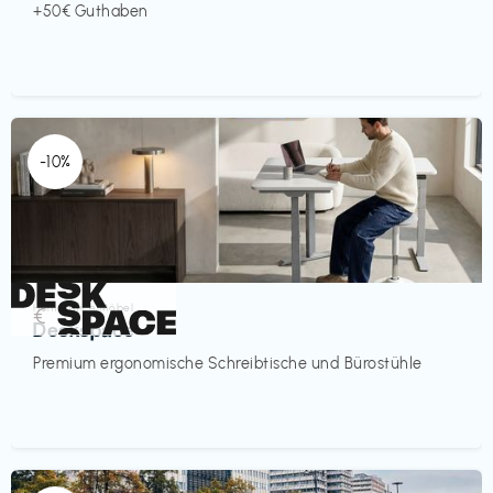
+50€ Guthaben
-10%
Homeoffice Möbel
€‎
Deskspace
Premium ergonomische Schreibtische und Bürostühle