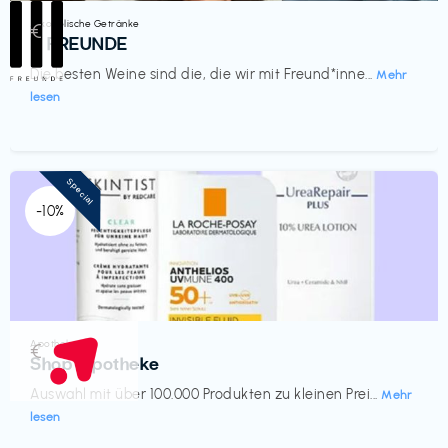
Alkoholische Getränke
€‎
III FREUNDE
Die besten Weine sind die, die wir mit Freund*inne...
Mehr
lesen
Special
-10%
Apotheke
€‎
Shop Apotheke
Auswahl mit über 100.000 Produkten zu kleinen Prei...
Mehr
lesen