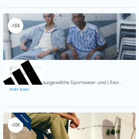
-15%
Accessoires & Fashion
€‎
adidas
-15% Rabatt auf ausgewählte Sportswear- und Lifest...
Mehr lesen
Pioneer
-10%