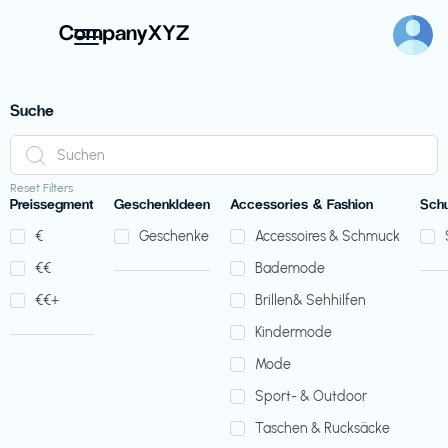
Suche
Reset Filters
Preissegment
GeschenkIdeen
Accessories & Fashion
Sch
€‎
Geschenke
Accessoires & Schmuck
€‎€‎
Bademode
€‎€‎+
Brillen& Sehhilfen
Kindermode
Mode
Sport- & Outdoor
Taschen & Rucksäcke