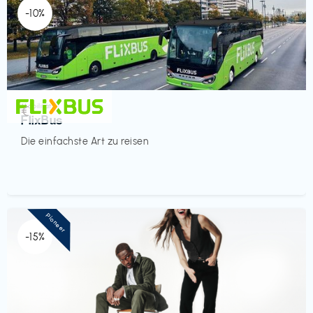
-10%
Mobilität
€‎
FlixBus
Die einfachste Art zu reisen
Pioneer
-15%