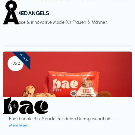
Mode
€‎
ARMEDANGELS
Zeitlose & innovative Mode für Frauen & Männer.
Pioneer
-25%
Lebensmittel
€€‎
bae Treat
Funktionale Bio-Snacks für deine Darmgesundheit –...
Mehr lesen