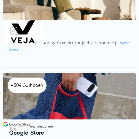
Schuhe
€€‎
Veja
Sneakers combined with social projects, economic j...
Mehr
lesen
+50€ Guthaben
Elektronik & Haushaltsgeräte
€€‎
Google Store