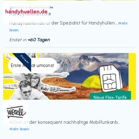
Elektronik & Haushaltsgeräte
€‎
handyhuellen.de
Handyhuellen.de ist der Spezialist für Handyhüllen...
Mehr
lesen
Endet in
<60 Tagen
Pioneer
Erste Monat umsonst
Mobilfunk
€‎
WEtell
WEtell ist der konsequent nachhaltige Mobilfunkanb...
Mehr lesen