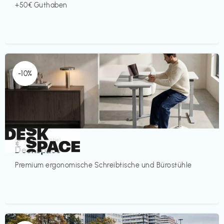
+50€ Guthaben
-10%
Homeoffice Möbel
€‎
Deskspace
Premium ergonomische Schreibtische und Bürostühle