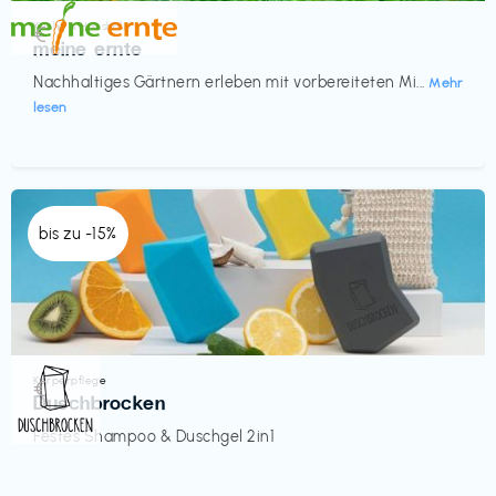
Küche & Haushalt
€‎
meine ernte
Nachhaltiges Gärtnern erleben mit vorbereiteten Mi...
Mehr
lesen
bis zu -15%
Körperpflege
€‎
Duschbrocken
Festes Shampoo & Duschgel 2in1