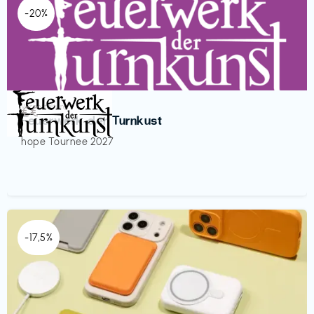
-20%
Veranstaltung
€€‎
Feuerwerk der Turnkust
hope Tournee 2027
-17,5%