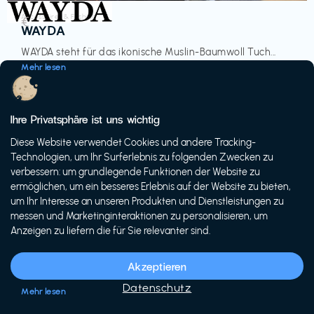
Accessoires & Fashion
€‎
WAYDA
WAYDA steht für das ikonische Muslin-Baumwoll Tuch...
Mehr lesen
Ihre Privatsphäre ist uns wichtig
Diese Website verwendet Cookies und andere Tracking-
-20%
Technologien, um Ihr Surferlebnis zu folgenden Zwecken zu
verbessern: um grundlegende Funktionen der Website zu
ermöglichen, um ein besseres Erlebnis auf der Website zu bieten,
um Ihr Interesse an unseren Produkten und Dienstleistungen zu
messen und Marketinginteraktionen zu personalisieren, um
Anzeigen zu liefern die für Sie relevanter sind.
Fahrräder & E-Bikes
€€‎
Siech Cycles
Akzeptieren
Entdecke den Schweizer Brand für urbane Fahrräder...
Datenschutz
Mehr lesen