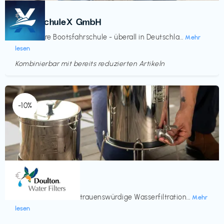
Kurse
€‎
BootsschuleX GmbH
Deine faire Bootsfahrschule - überall in Deutschla...
Mehr
lesen
Kombinierbar mit bereits reduzierten Artikeln
Endet in
<60 Tagen
-10%
Küche & Haushalt
€‎
Doulton
Seit 200 Jahren vertrauenswürdige Wasserfiltration...
Mehr
lesen