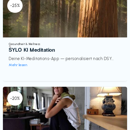
-25%
Gesundheit & Wellness
€‎
SYLO KI Meditation
Deine KI-Meditations-App — personalisiert nach DSY...
Mehr lesen
-20%