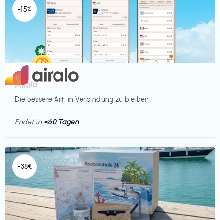
-15%
Mobilfunk
€‎
Airalo
Die bessere Art, in Verbindung zu bleiben
Endet in
<60 Tagen
-38€