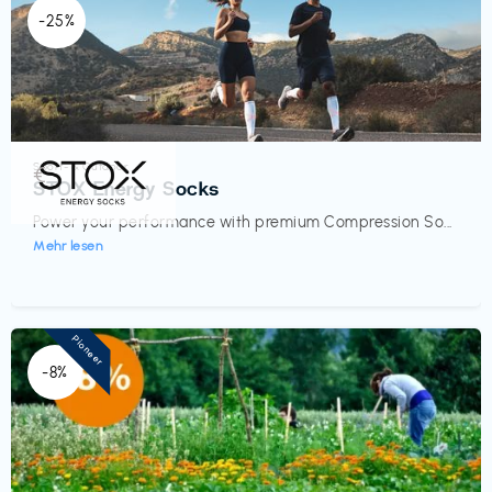
-25%
Sport- & Outdoor
€‎
STOX Energy Socks
Power your performance with premium Compression So...
Mehr lesen
Pioneer
-8%