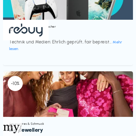
Bücher, Magazine & Hörbücher
€‎
rebuy
Technik und Medien: Ehrlich geprüft, fair bepreist...
Mehr
lesen
-10%
Accessoires & Schmuck
€‎
My Jewellery