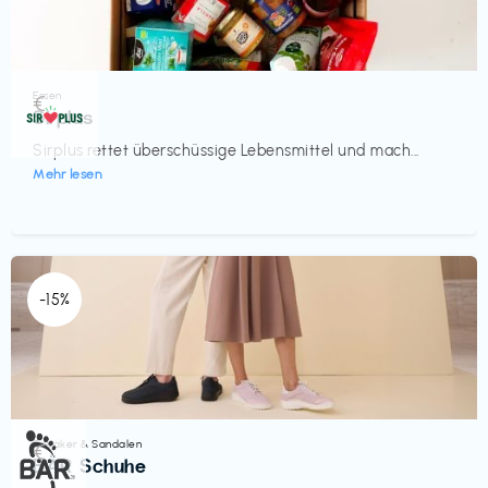
Essen
€‎
Sirplus
Sirplus rettet überschüssige Lebensmittel und mach...
Mehr lesen
-15%
Sneaker & Sandalen
€‎
BÄR Schuhe