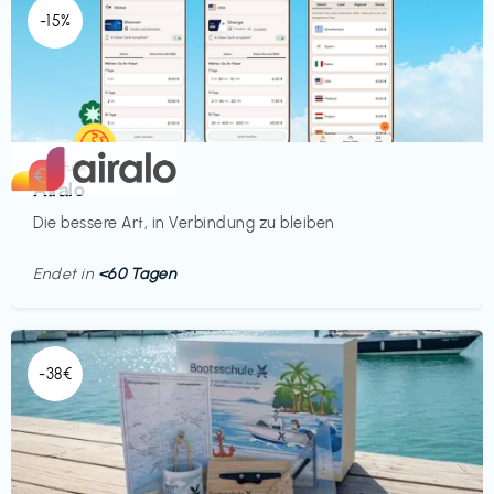
-15%
Mobilfunk
€‎
Airalo
Die bessere Art, in Verbindung zu bleiben
Endet in
<60 Tagen
-38€