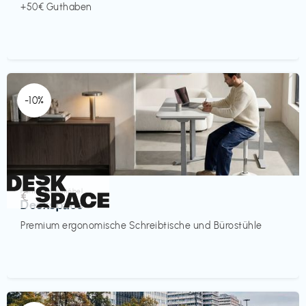
+50€ Guthaben
-10%
Homeoffice Möbel
€‎
Deskspace
Premium ergonomische Schreibtische und Bürostühle