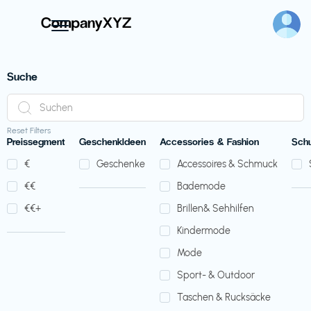
Suche
Reset Filters
Preissegment
GeschenkIdeen
Accessories & Fashion
Sch
€‎
Geschenke
Accessoires & Schmuck
€‎€‎
Bademode
€‎€‎+
Brillen& Sehhilfen
Kindermode
Mode
Sport- & Outdoor
Taschen & Rucksäcke