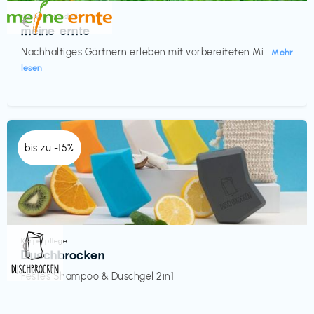
Küche & Haushalt
€‎
meine ernte
Nachhaltiges Gärtnern erleben mit vorbereiteten Mi...
Mehr
lesen
bis zu -15%
Körperpflege
€‎
Duschbrocken
Festes Shampoo & Duschgel 2in1