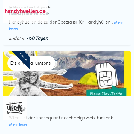
Elektronik & Haushaltsgeräte
€‎
handyhuellen.de
Handyhuellen.de ist der Spezialist für Handyhüllen...
Mehr
lesen
Endet in
<60 Tagen
Pioneer
Erste Monat umsonst
Mobilfunk
€‎
WEtell
WEtell ist der konsequent nachhaltige Mobilfunkanb...
Mehr lesen