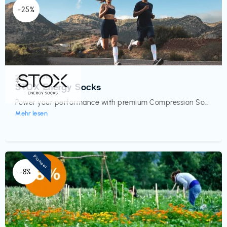
-25%
Sport- & Outdoor
€‎
STOX Energy Socks
Power your performance with premium Compression So...
Mehr lesen
Pioneer
-8%