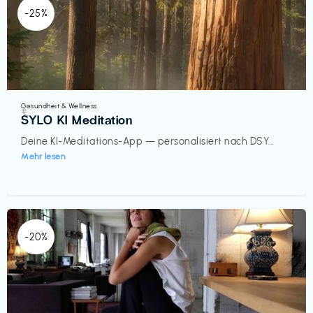
-25%
Gesundheit & Wellness
€‎
SYLO KI Meditation
Deine KI-Meditations-App — personalisiert nach DSY...
Mehr lesen
-20%