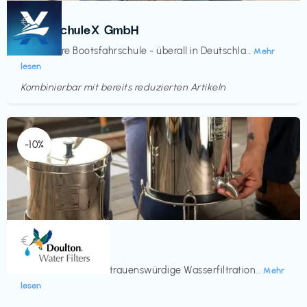
Kurse
€‎
BootsschuleX GmbH
Deine faire Bootsfahrschule - überall in Deutschla...
Mehr
lesen
Kombinierbar mit bereits reduzierten Artikeln
Endet in
<60 Tagen
-10%
Küche & Haushalt
€‎
Doulton
Seit 200 Jahren vertrauenswürdige Wasserfiltration...
Mehr
lesen