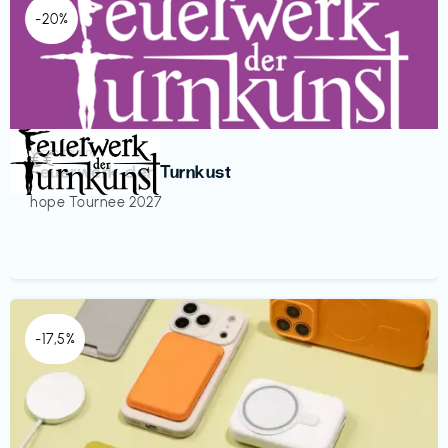
-20%
Veranstaltung
€€‎
Feuerwerk der Turnkust
hope Tournee 2027
-17,5%