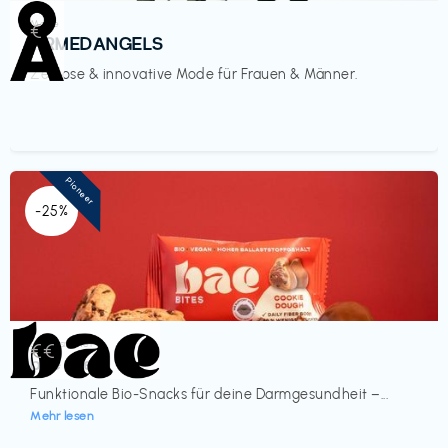
Mode
€‎
ARMEDANGELS
Zeitlose & innovative Mode für Frauen & Männer.
Pioneer
-25%
Lebensmittel
€€‎
bae Treat
Funktionale Bio-Snacks für deine Darmgesundheit –...
Mehr lesen