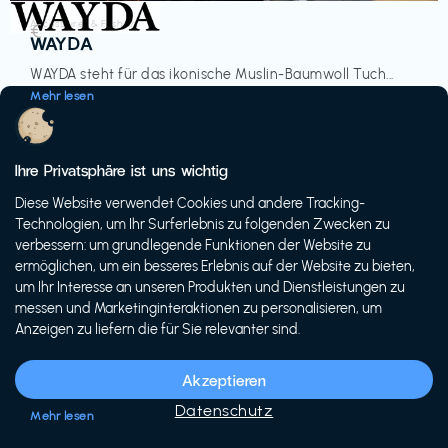
Accessoires & Fashion
€‎
WAYDA
WAYDA steht für das ikonische Muslin-Baumwoll Tuch...
Mehr lesen
Ihre Privatsphäre ist uns wichtig
Diese Website verwendet Cookies und andere Tracking-
-20%
Technologien, um Ihr Surferlebnis zu folgenden Zwecken zu
verbessern: um grundlegende Funktionen der Website zu
ermöglichen, um ein besseres Erlebnis auf der Website zu bieten,
um Ihr Interesse an unseren Produkten und Dienstleistungen zu
messen und Marketinginteraktionen zu personalisieren, um
Anzeigen zu liefern die für Sie relevanter sind.
Fahrräder & E-Bikes
€€‎
Siech Cycles
Akzeptieren
Entdecke den Schweizer Brand für urbane Fahrräder...
Datenschutz
Mehr lesen