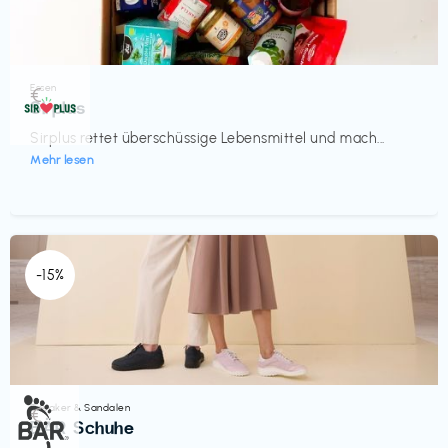
Essen
€‎
Sirplus
Sirplus rettet überschüssige Lebensmittel und mach...
Mehr lesen
-15%
Sneaker & Sandalen
€‎
BÄR Schuhe