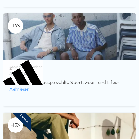
-15%
Accessoires & Fashion
€‎
adidas
-15% Rabatt auf ausgewählte Sportswear- und Lifest...
Mehr lesen
Pioneer
-10%