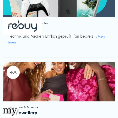
Bücher, Magazine & Hörbücher
€‎
rebuy
Technik und Medien: Ehrlich geprüft, fair bepreist...
Mehr
lesen
-10%
Accessoires & Schmuck
€‎
My Jewellery