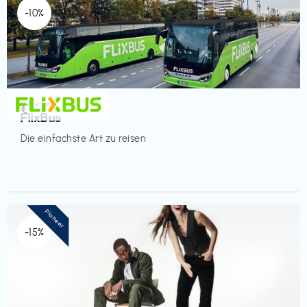
-10%
Mobilität
€‎
FlixBus
Die einfachste Art zu reisen
Pioneer
-15%