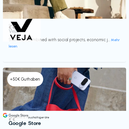
Schuhe
€€‎
Veja
Sneakers combined with social projects, economic j...
Mehr
lesen
+50€ Guthaben
Elektronik & Haushaltsgeräte
€€‎
Google Store