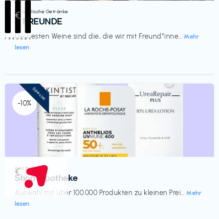
Alkoholische Getränke
€‎
III FREUNDE
Die besten Weine sind die, die wir mit Freund*inne...
Mehr
lesen
Special
-10%
Apotheke
€‎
Shop Apotheke
Auswahl mit über 100.000 Produkten zu kleinen Prei...
Mehr
lesen