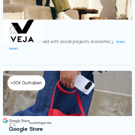
Schuhe
€€‎
Veja
Sneakers combined with social projects, economic j...
Mehr
lesen
+50€ Guthaben
Elektronik & Haushaltsgeräte
€€‎
Google Store