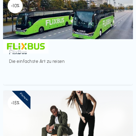
-10%
Mobilität
€‎
FlixBus
Die einfachste Art zu reisen
Pioneer
-15%