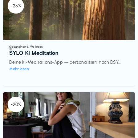
-25%
Gesundheit & Wellness
€‎
SYLO KI Meditation
Deine KI-Meditations-App — personalisiert nach DSY...
Mehr lesen
-20%