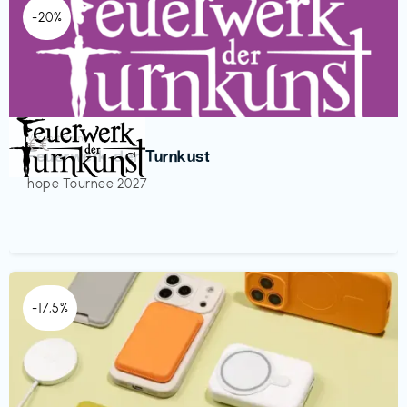
-20%
Veranstaltung
€€‎
Feuerwerk der Turnkust
hope Tournee 2027
-17,5%