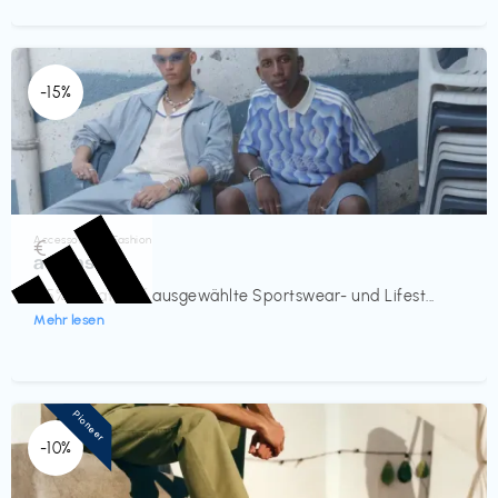
-15%
Accessoires & Fashion
€‎
adidas
-15% Rabatt auf ausgewählte Sportswear- und Lifest...
Mehr lesen
Pioneer
-10%