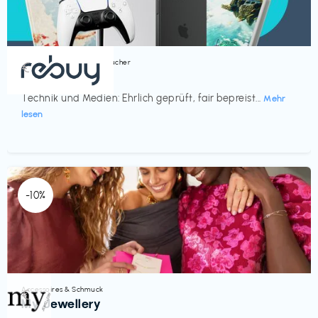
Bücher, Magazine & Hörbücher
€‎
rebuy
Technik und Medien: Ehrlich geprüft, fair bepreist...
Mehr
lesen
-10%
Accessoires & Schmuck
€‎
My Jewellery