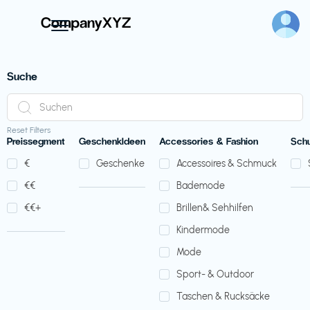
Suche
Reset Filters
Preissegment
GeschenkIdeen
Accessories & Fashion
Sch
€‎
Geschenke
Accessoires & Schmuck
€‎€‎
Bademode
€‎€‎+
Brillen& Sehhilfen
Kindermode
Mode
Sport- & Outdoor
Taschen & Rucksäcke