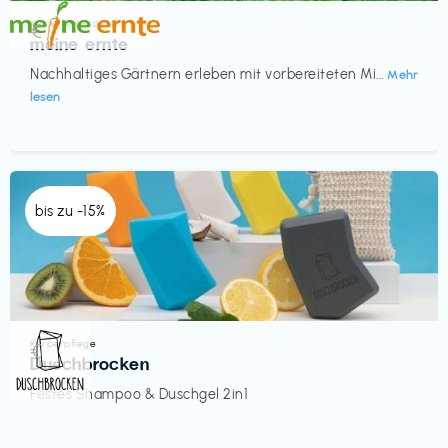
Küche & Haushalt
€‎
meine ernte
Nachhaltiges Gärtnern erleben mit vorbereiteten Mi...
Mehr
lesen
bis zu -15%
Körperpflege
€‎
Duschbrocken
Festes Shampoo & Duschgel 2in1