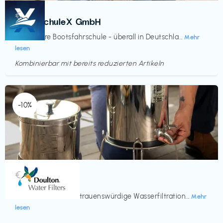
Kurse
€‎
BootsschuleX GmbH
Deine faire Bootsfahrschule - überall in Deutschla...
Mehr
lesen
Kombinierbar mit bereits reduzierten Artikeln
Endet in
<60 Tagen
-10%
Küche & Haushalt
€‎
Doulton
Seit 200 Jahren vertrauenswürdige Wasserfiltration...
Mehr
lesen