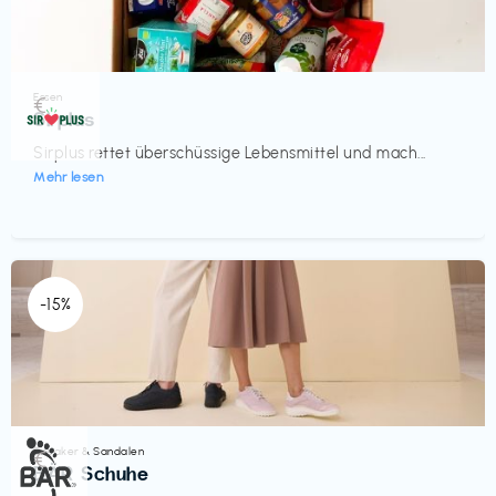
Essen
€‎
Sirplus
Sirplus rettet überschüssige Lebensmittel und mach...
Mehr lesen
-15%
Sneaker & Sandalen
€‎
BÄR Schuhe