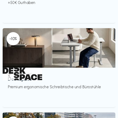
+50€ Guthaben
-10%
Homeoffice Möbel
€‎
Deskspace
Premium ergonomische Schreibtische und Bürostühle