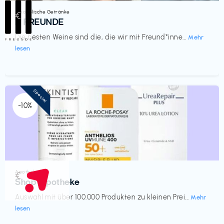
Alkoholische Getränke
€‎
III FREUNDE
Die besten Weine sind die, die wir mit Freund*inne...
Mehr
lesen
Special
-10%
Apotheke
€‎
Shop Apotheke
Auswahl mit über 100.000 Produkten zu kleinen Prei...
Mehr
lesen