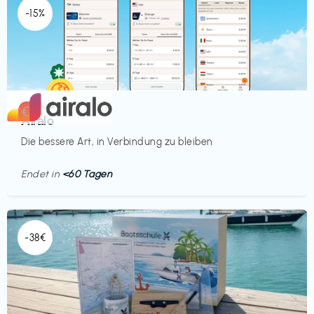
-15%
Mobilfunk
€‎
Airalo
Die bessere Art, in Verbindung zu bleiben
Endet in
<60 Tagen
-38€