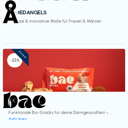
Mode
€‎
ARMEDANGELS
Zeitlose & innovative Mode für Frauen & Männer.
Pioneer
-25%
Lebensmittel
€€‎
bae Treat
Funktionale Bio-Snacks für deine Darmgesundheit –...
Mehr lesen