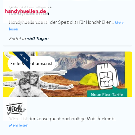
Elektronik & Haushaltsgeräte
€‎
handyhuellen.de
Handyhuellen.de ist der Spezialist für Handyhüllen...
Mehr
lesen
Endet in
<60 Tagen
Pioneer
Erste Monat umsonst
Mobilfunk
€‎
WEtell
WEtell ist der konsequent nachhaltige Mobilfunkanb...
Mehr lesen