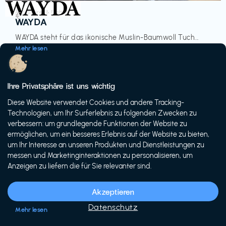
Accessoires & Fashion
€‎
WAYDA
WAYDA steht für das ikonische Muslin-Baumwoll Tuch...
Mehr lesen
Ihre Privatsphäre ist uns wichtig
Diese Website verwendet Cookies und andere Tracking-
-20%
Technologien, um Ihr Surferlebnis zu folgenden Zwecken zu
verbessern: um grundlegende Funktionen der Website zu
ermöglichen, um ein besseres Erlebnis auf der Website zu bieten,
um Ihr Interesse an unseren Produkten und Dienstleistungen zu
messen und Marketinginteraktionen zu personalisieren, um
Anzeigen zu liefern die für Sie relevanter sind.
Fahrräder & E-Bikes
€€‎
Siech Cycles
Akzeptieren
Entdecke den Schweizer Brand für urbane Fahrräder...
Datenschutz
Mehr lesen