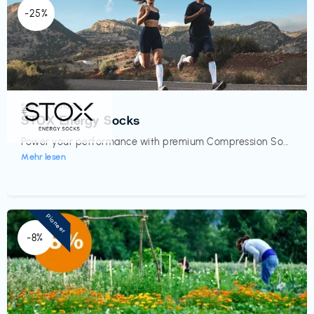
-25%
Sport- & Outdoor
€‎
STOX Energy Socks
Power your performance with premium Compression So...
Mehr lesen
Pioneer
-8%