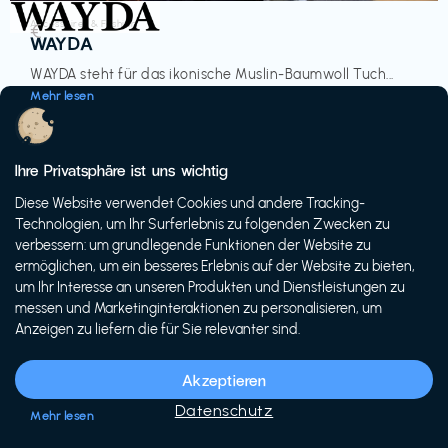
Accessoires & Fashion
€‎
WAYDA
WAYDA steht für das ikonische Muslin-Baumwoll Tuch...
Mehr lesen
Ihre Privatsphäre ist uns wichtig
Diese Website verwendet Cookies und andere Tracking-
-20%
Technologien, um Ihr Surferlebnis zu folgenden Zwecken zu
verbessern: um grundlegende Funktionen der Website zu
ermöglichen, um ein besseres Erlebnis auf der Website zu bieten,
um Ihr Interesse an unseren Produkten und Dienstleistungen zu
messen und Marketinginteraktionen zu personalisieren, um
Anzeigen zu liefern die für Sie relevanter sind.
Fahrräder & E-Bikes
€€‎
Siech Cycles
Akzeptieren
Entdecke den Schweizer Brand für urbane Fahrräder...
Datenschutz
Mehr lesen