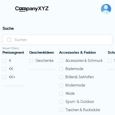
Suche
Reset Filters
Preissegment
GeschenkIdeen
Accessories & Fashion
Sch
€‎
Geschenke
Accessoires & Schmuck
€‎€‎
Bademode
€‎€‎+
Brillen& Sehhilfen
Kindermode
Mode
Sport- & Outdoor
Taschen & Rucksäcke