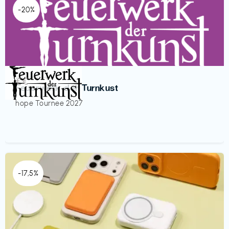
-20%
Veranstaltung
€€‎
Feuerwerk der Turnkust
hope Tournee 2027
-17,5%