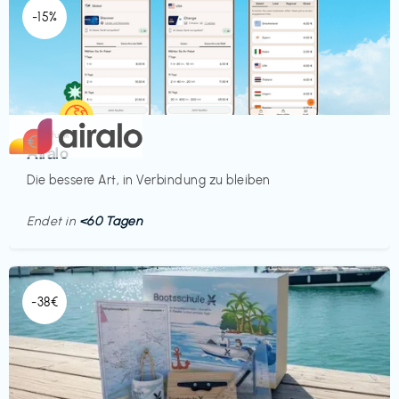
-15%
Mobilfunk
€‎
Airalo
Die bessere Art, in Verbindung zu bleiben
Endet in
<60 Tagen
-38€