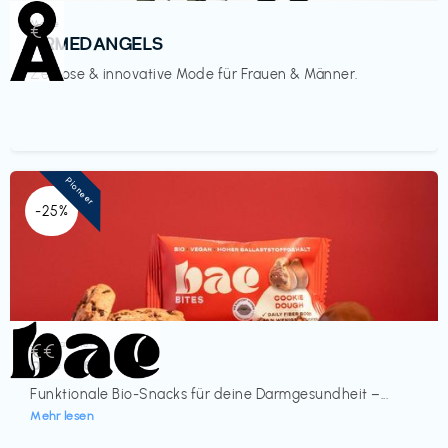
Mode
€‎
ARMEDANGELS
Zeitlose & innovative Mode für Frauen & Männer.
Pioneer
-25%
Lebensmittel
€€‎
bae Treat
Funktionale Bio-Snacks für deine Darmgesundheit –...
Mehr lesen