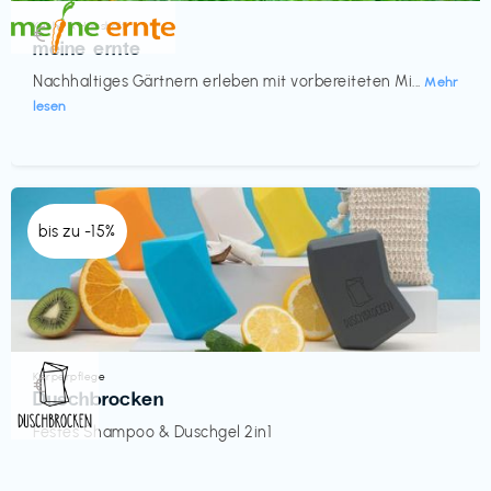
Küche & Haushalt
€‎
meine ernte
Nachhaltiges Gärtnern erleben mit vorbereiteten Mi...
Mehr
lesen
bis zu -15%
Körperpflege
€‎
Duschbrocken
Festes Shampoo & Duschgel 2in1