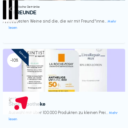
Alkoholische Getränke
€‎
III FREUNDE
Die besten Weine sind die, die wir mit Freund*inne...
Mehr
lesen
Special
-10%
Apotheke
€‎
Shop Apotheke
Auswahl mit über 100.000 Produkten zu kleinen Prei...
Mehr
lesen