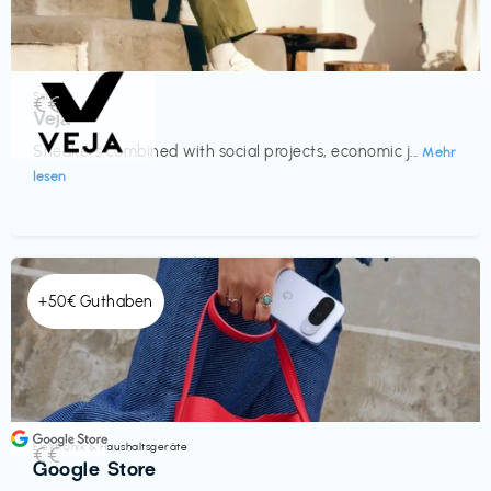
Schuhe
€€‎
Veja
Sneakers combined with social projects, economic j...
Mehr
lesen
+50€ Guthaben
Elektronik & Haushaltsgeräte
€€‎
Google Store