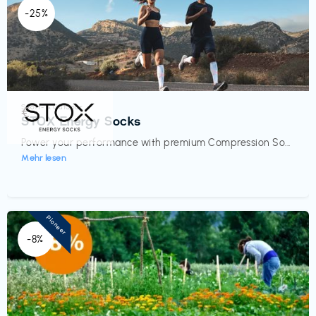
-25%
Sport- & Outdoor
€‎
STOX Energy Socks
Power your performance with premium Compression So...
Mehr lesen
Pioneer
-8%