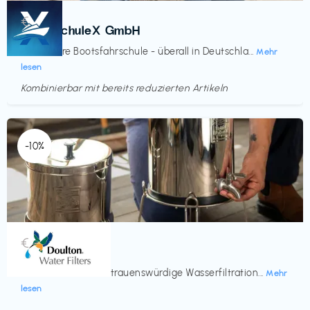
Kurse
€‎
BootsschuleX GmbH
Deine faire Bootsfahrschule - überall in Deutschla...
Mehr
lesen
Kombinierbar mit bereits reduzierten Artikeln
Endet in
<60 Tagen
-10%
Küche & Haushalt
€‎
Doulton
Seit 200 Jahren vertrauenswürdige Wasserfiltration...
Mehr
lesen