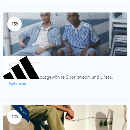
-15%
Accessoires & Fashion
€‎
adidas
-15% Rabatt auf ausgewählte Sportswear- und Lifest...
Mehr lesen
Pioneer
-10%