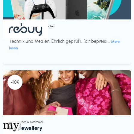
Bücher, Magazine & Hörbücher
€‎
rebuy
Technik und Medien: Ehrlich geprüft, fair bepreist...
Mehr
lesen
-10%
Accessoires & Schmuck
€‎
My Jewellery