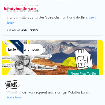
Elektronik & Haushaltsgeräte
€‎
handyhuellen.de
Handyhuellen.de ist der Spezialist für Handyhüllen...
Mehr
lesen
Endet in
<60 Tagen
Pioneer
Erste Monat umsonst
Mobilfunk
€‎
WEtell
WEtell ist der konsequent nachhaltige Mobilfunkanb...
Mehr lesen