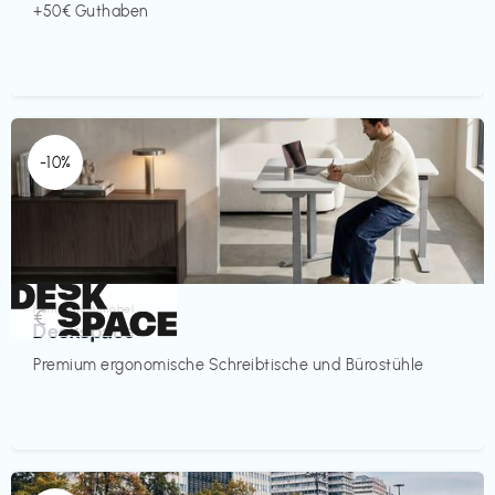
+50€ Guthaben
-10%
Homeoffice Möbel
€‎
Deskspace
Premium ergonomische Schreibtische und Bürostühle