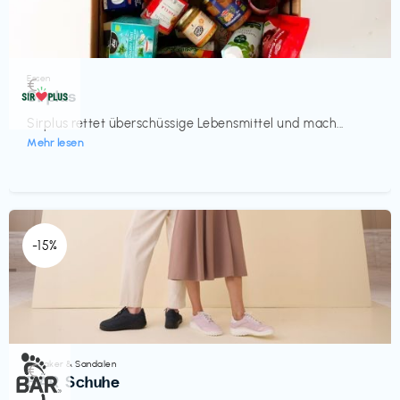
Essen
€‎
Sirplus
Sirplus rettet überschüssige Lebensmittel und mach...
Mehr lesen
-15%
Sneaker & Sandalen
€‎
BÄR Schuhe