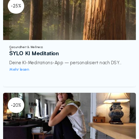
-25%
Gesundheit & Wellness
€‎
SYLO KI Meditation
Deine KI-Meditations-App — personalisiert nach DSY...
Mehr lesen
-20%