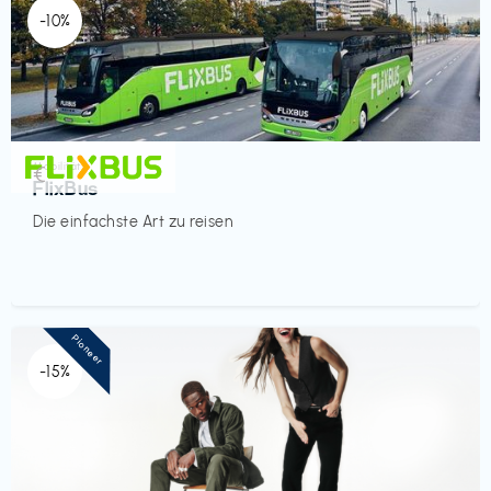
-10%
Mobilität
€‎
FlixBus
Die einfachste Art zu reisen
Pioneer
-15%