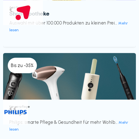
Apotheke
€‎
Shop Apotheke
Auswahl mit über 100.000 Produkten zu kleinen Prei...
Mehr
lesen
Bis zu -35%
Körperpflege
€€‎
Philips
Philips: smarte Pflege & Gesundheit für mehr Wohlb...
Mehr
lesen