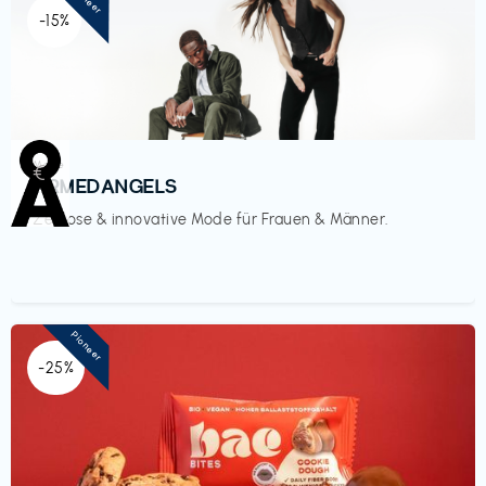
-15%
Mode
€‎
ARMEDANGELS
Zeitlose & innovative Mode für Frauen & Männer.
Pioneer
-25%