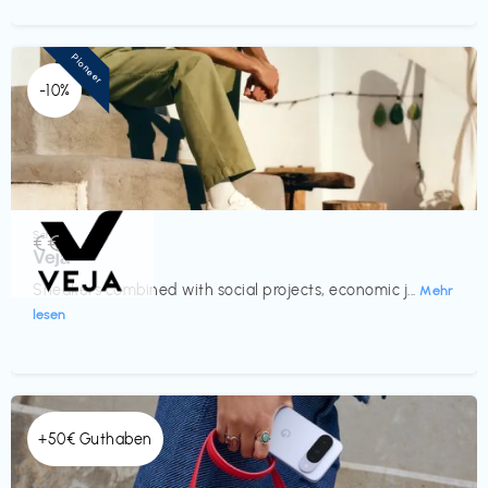
Pioneer
-10%
Schuhe
€€‎
Veja
Sneakers combined with social projects, economic j...
Mehr
lesen
+50€ Guthaben