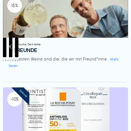
15%
Alkoholische Getränke
€‎
III FREUNDE
Die besten Weine sind die, die wir mit Freund*inne...
Mehr
lesen
Special
-10%