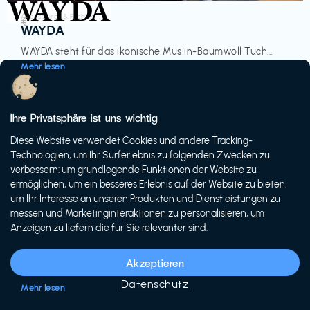
Accessoires & Fashion
€‎
WAYDA
WAYDA steht für das ikonische Muslin-Baumwoll Tuch...
Mehr lesen
Ihre Privatsphäre ist uns wichtig
Diese Website verwendet Cookies und andere Tracking-
-20%
Technologien, um Ihr Surferlebnis zu folgenden Zwecken zu
verbessern: um grundlegende Funktionen der Website zu
ermöglichen, um ein besseres Erlebnis auf der Website zu bieten,
um Ihr Interesse an unseren Produkten und Dienstleistungen zu
messen und Marketinginteraktionen zu personalisieren, um
Anzeigen zu liefern die für Sie relevanter sind.
Fahrräder & E-Bikes
€€‎
Siech Cycles
Akzeptieren
Entdecke den Schweizer Brand für urbane Fahrräder...
Datenschutz
Mehr lesen