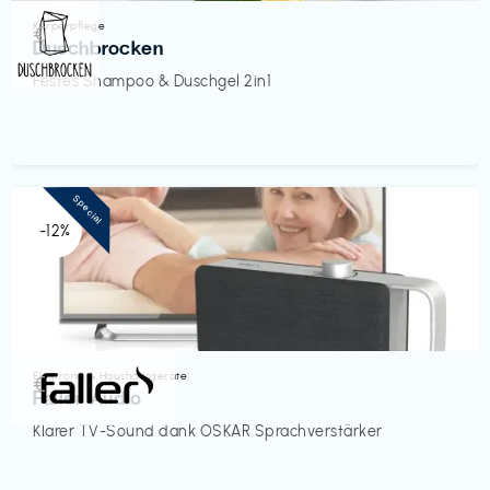
Körperpflege
€‎
Duschbrocken
Festes Shampoo & Duschgel 2in1
Special
-12%
Elektronik & Haushaltsgeräte
€‎
Faller Audio
Klarer TV-Sound dank OSKAR Sprachverstärker