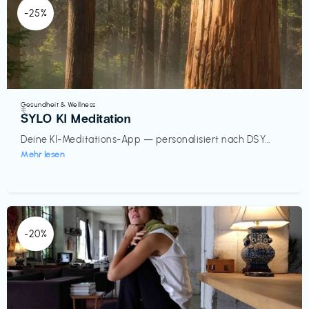
-25%
Gesundheit & Wellness
€‎
SYLO KI Meditation
Deine KI-Meditations-App — personalisiert nach DSY...
Mehr lesen
-20%