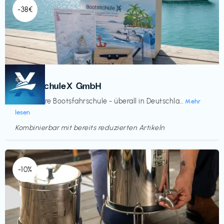
-38€
Kurse
€‎
BootsschuleX GmbH
Deine faire Bootsfahrschule - überall in Deutschla...
Mehr
lesen
Kombinierbar mit bereits reduzierten Artikeln
Endet in
<60 Tagen
-10%