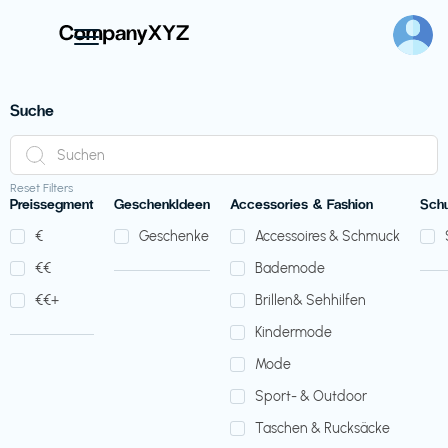
Suche
Reset Filters
Preissegment
GeschenkIdeen
Accessories & Fashion
Sch
€‎
Geschenke
Accessoires & Schmuck
€‎€‎
Bademode
€‎€‎+
Brillen& Sehhilfen
Kindermode
Mode
Sport- & Outdoor
Taschen & Rucksäcke