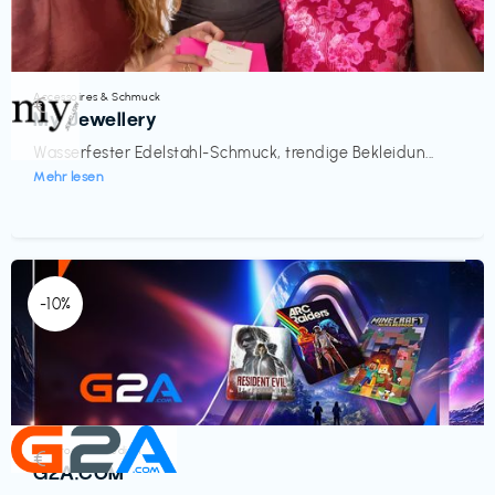
Accessoires & Schmuck
€‎
My Jewellery
Wasserfester Edelstahl-Schmuck, trendige Bekleidun...
Mehr lesen
-10%
Elektronik & Medien
€‎
G2A.COM