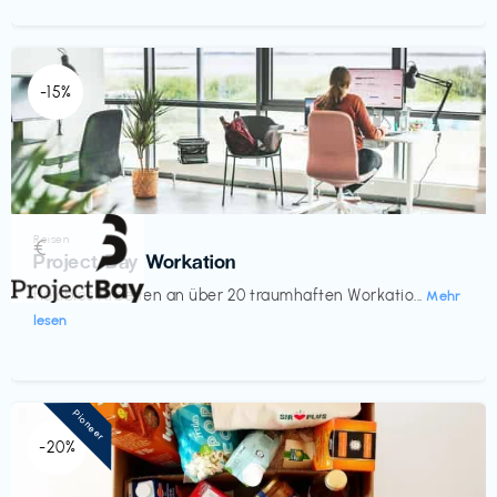
-15%
Reisen
€‎
Project Bay Workation
flexibles Arbeiten an über 20 traumhaften Workatio...
Mehr
lesen
Pioneer
-20%