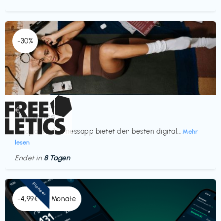
-30%
Gesundheit & Wellness
€‎
Freeletics
Europas Nr. 1 Fitnessapp bietet den besten digital...
Mehr
lesen
Endet in
8 Tagen
Pioneer
-4,99€ x 6 Monate