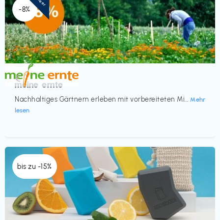
-8%
Küche & Haushalt
€‎
meine ernte
Nachhaltiges Gärtnern erleben mit vorbereiteten Mi...
Mehr
lesen
bis zu -15%