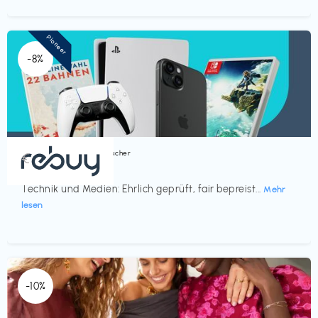
Pioneer
-8%
Bücher, Magazine & Hörbücher
€‎
rebuy
Technik und Medien: Ehrlich geprüft, fair bepreist...
Mehr
lesen
-10%