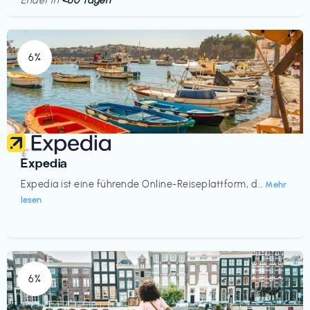
Endet in
<60 Tagen
6%
Reisen
€‎
Expedia
Expedia ist eine führende Online-Reiseplattform, d...
Mehr
lesen
6%