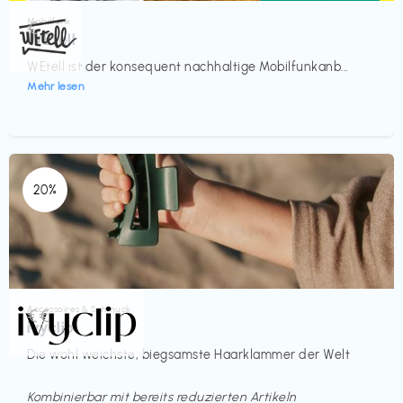
Mobilfunk
€‎
WEtell
WEtell ist der konsequent nachhaltige Mobilfunkanb...
Mehr lesen
20%
Accessoires & Schmuck
€€‎
ivyclip
Die wohl weichste, biegsamste Haarklammer der Welt
Kombinierbar mit bereits reduzierten Artikeln