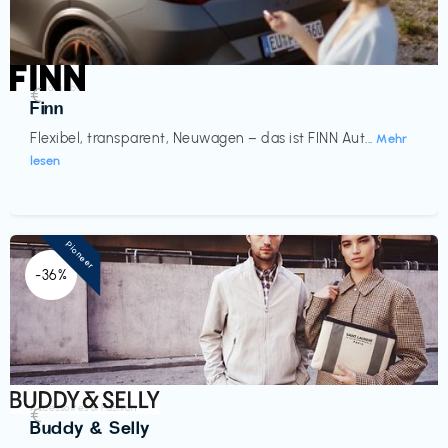
Automobil
€‎
Finn
Flexibel, transparent, Neuwagen – das ist FINN Aut...
Mehr
lesen
Pioneer
-36%
Accessoires & Fashion
€‎
Buddy & Selly