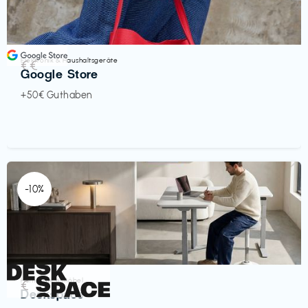
Elektronik & Haushaltsgeräte
€€‎
Google Store
+50€ Guthaben
-10%
Homeoffice Möbel
€‎
Deskspace