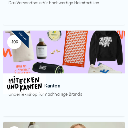
Das Versandhaus für hochwertige Heimtextilien
Pioneer
-10%
Mode
€€‎
Mit Ecken und Kanten
Unperfektshop für nachhaltige Brands