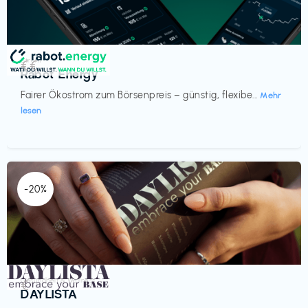
Strom
€€‎
Rabot Energy
Fairer Ökostrom zum Börsenpreis – günstig, flexibe...
Mehr
lesen
-20%
Gesundheit & Wellness
€‎
DAYLISTA