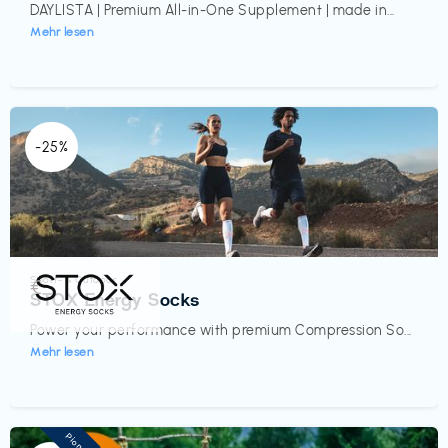
DAYLISTA | Premium All-in-One Supplement | made in...
Mehr lesen
-25%
Sport- & Outdoor
€‎
STOX Energy Socks
Power your performance with premium Compression So...
Mehr lesen
Pioneer