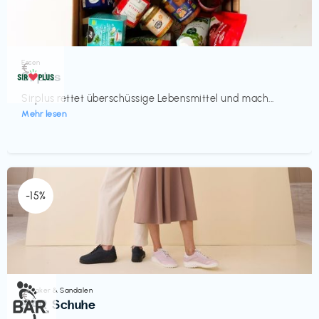
Essen
€‎
Sirplus
Sirplus rettet überschüssige Lebensmittel und mach...
Mehr lesen
-15%
Sneaker & Sandalen
€‎
BÄR Schuhe