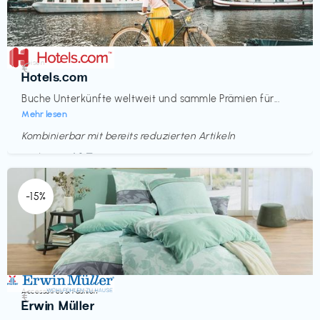
Reisen
€‎
Hotels.com
Buche Unterkünfte weltweit und sammle Prämien für...
Mehr lesen
Kombinierbar mit bereits reduzierten Artikeln
Endet in
<60 Tagen
-15%
Accessoires & Fashion
€‎
Erwin Müller