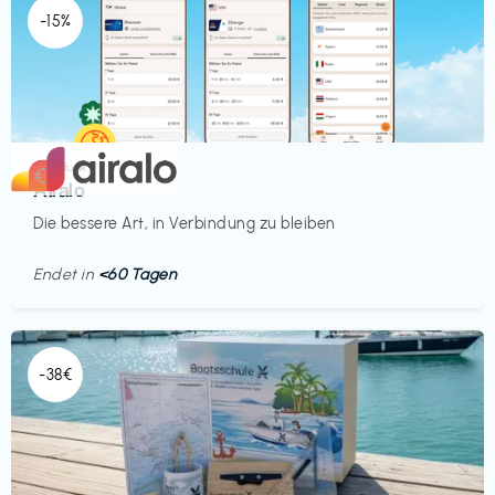
-15%
Mobilfunk
€‎
Airalo
Die bessere Art, in Verbindung zu bleiben
Endet in
<60 Tagen
-38€