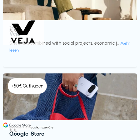
Schuhe
€€‎
Veja
Sneakers combined with social projects, economic j...
Mehr
lesen
+50€ Guthaben
Elektronik & Haushaltsgeräte
€€‎
Google Store