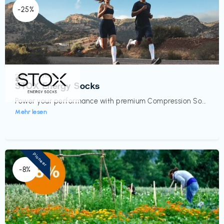
-25%
Sport- & Outdoor
€‎
STOX Energy Socks
Power your performance with premium Compression So...
Mehr lesen
Pioneer
-8%