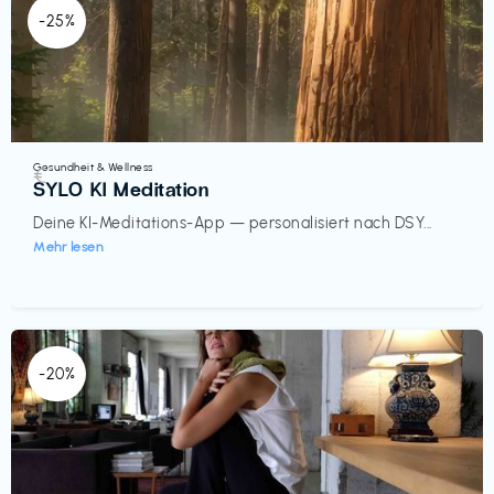
-25%
Gesundheit & Wellness
€‎
SYLO KI Meditation
Deine KI-Meditations-App — personalisiert nach DSY...
Mehr lesen
-20%