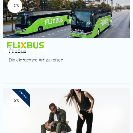
-10%
Mobilität
€‎
FlixBus
Die einfachste Art zu reisen
Pioneer
-15%