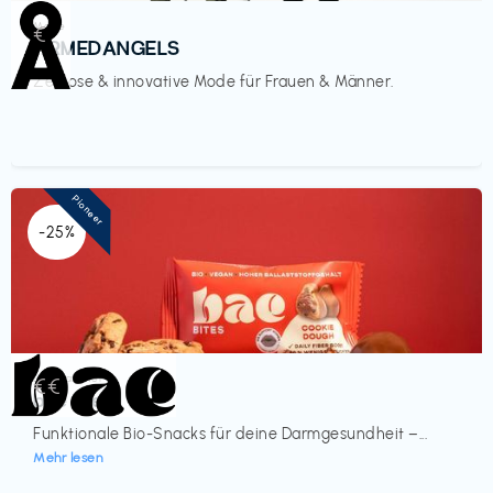
Mode
€‎
ARMEDANGELS
Zeitlose & innovative Mode für Frauen & Männer.
Pioneer
-25%
Lebensmittel
€€‎
bae Treat
Funktionale Bio-Snacks für deine Darmgesundheit –...
Mehr lesen