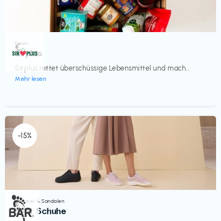
Essen
€‎
Sirplus
Sirplus rettet überschüssige Lebensmittel und mach...
Mehr lesen
-15%
Sneaker & Sandalen
€‎
BÄR Schuhe