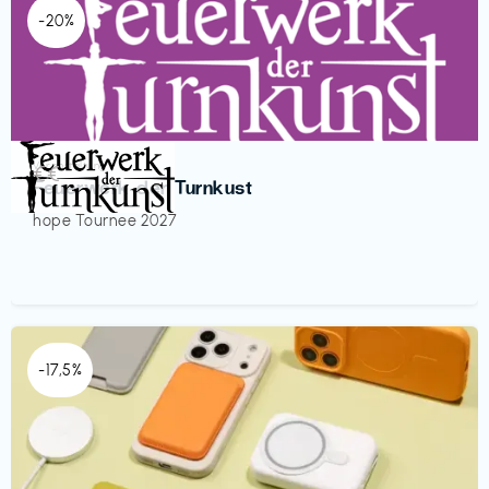
-20%
Veranstaltung
€€‎
Feuerwerk der Turnkust
hope Tournee 2027
-17,5%