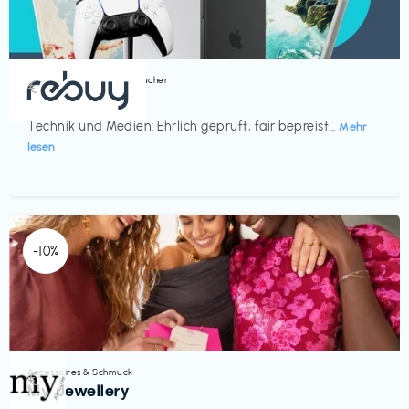
Bücher, Magazine & Hörbücher
€‎
rebuy
Technik und Medien: Ehrlich geprüft, fair bepreist...
Mehr
lesen
-10%
Accessoires & Schmuck
€‎
My Jewellery