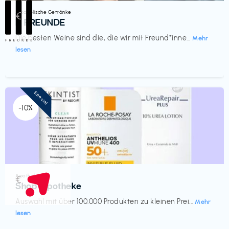
Alkoholische Getränke
€‎
III FREUNDE
Die besten Weine sind die, die wir mit Freund*inne...
Mehr
lesen
Special
-10%
Apotheke
€‎
Shop Apotheke
Auswahl mit über 100.000 Produkten zu kleinen Prei...
Mehr
lesen