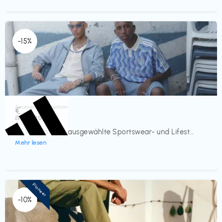
-15%
Accessoires & Fashion
€‎
adidas
-15% Rabatt auf ausgewählte Sportswear- und Lifest...
Mehr lesen
Pioneer
-10%