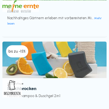
Küche & Haushalt
€‎
meine ernte
Nachhaltiges Gärtnern erleben mit vorbereiteten Mi...
Mehr
lesen
bis zu -15%
Körperpflege
€‎
Duschbrocken
Festes Shampoo & Duschgel 2in1