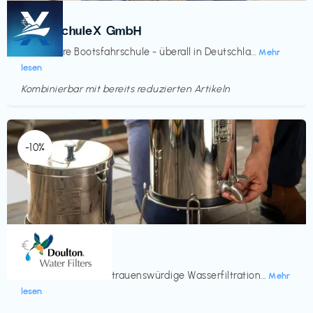
Kurse
€‎
BootsschuleX GmbH
Deine faire Bootsfahrschule - überall in Deutschla...
Mehr
lesen
Kombinierbar mit bereits reduzierten Artikeln
Endet in
<60 Tagen
-10%
Küche & Haushalt
€‎
Doulton
Seit 200 Jahren vertrauenswürdige Wasserfiltration...
Mehr
lesen