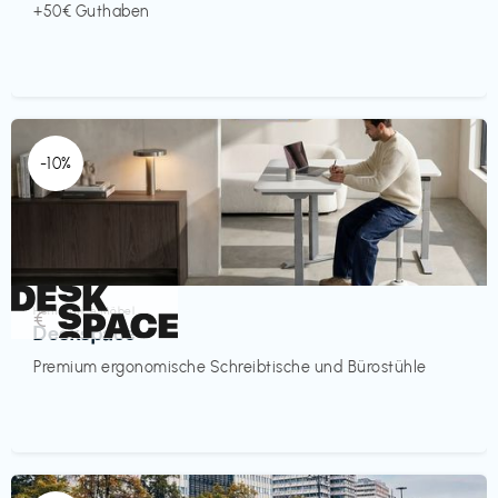
+50€ Guthaben
-10%
Homeoffice Möbel
€‎
Deskspace
Premium ergonomische Schreibtische und Bürostühle