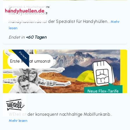
Elektronik & Haushaltsgeräte
€‎
handyhuellen.de
Handyhuellen.de ist der Spezialist für Handyhüllen...
Mehr
lesen
Endet in
<60 Tagen
Pioneer
Erste Monat umsonst
Mobilfunk
€‎
WEtell
WEtell ist der konsequent nachhaltige Mobilfunkanb...
Mehr lesen