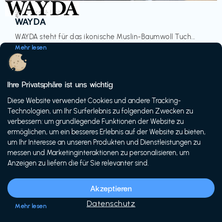
Accessoires & Fashion
€‎
WAYDA
WAYDA steht für das ikonische Muslin-Baumwoll Tuch...
Mehr lesen
Ihre Privatsphäre ist uns wichtig
Diese Website verwendet Cookies und andere Tracking-
-20%
Technologien, um Ihr Surferlebnis zu folgenden Zwecken zu
verbessern: um grundlegende Funktionen der Website zu
ermöglichen, um ein besseres Erlebnis auf der Website zu bieten,
um Ihr Interesse an unseren Produkten und Dienstleistungen zu
messen und Marketinginteraktionen zu personalisieren, um
Anzeigen zu liefern die für Sie relevanter sind.
Fahrräder & E-Bikes
€€‎
Siech Cycles
Akzeptieren
Entdecke den Schweizer Brand für urbane Fahrräder...
Datenschutz
Mehr lesen