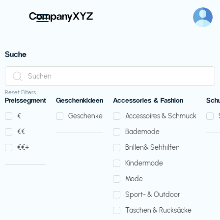
Suche
Reset Filters
Preissegment
GeschenkIdeen
Accessories & Fashion
Sch
€‎
Geschenke
Accessoires & Schmuck
€‎€‎
Bademode
€‎€‎+
Brillen& Sehhilfen
Kindermode
Mode
Sport- & Outdoor
Taschen & Rucksäcke