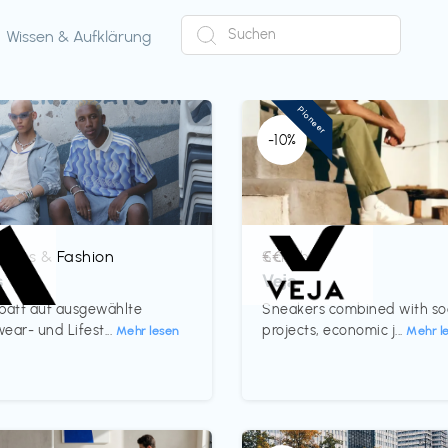
Wissen & Aufklärung
Pioneer
-10%
oires & Fashion
Schuhe
€€‎
s
Veja
batt auf ausgewählte
Sneakers combined with so
ear- und Lifest...
projects, economic j...
Mehr lesen
Mehr l