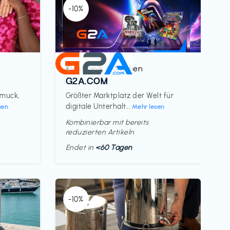
-10%
Elektronik & Medien
€‎
G2A.COM
hmuck,
Größter Marktplatz der Welt für
digitale Unterhalt...
sen
Mehr lesen
Kombinierbar mit bereits
reduzierten Artikeln
Endet in
<60 Tagen
-10%