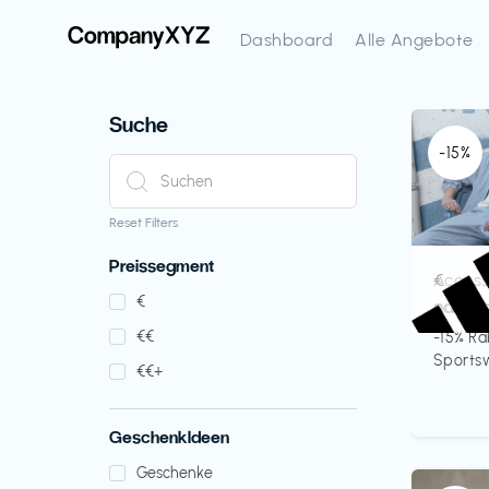
Dashboard
Alle Angebote
Suche
-15%
Reset Filters
Preissegment
Access
€‎
€‎
adida
€‎€‎
-15% Ra
Sportsw
€‎€‎+
GeschenkIdeen
Geschenke