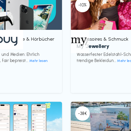
-10%
, Magazine & Hörbücher
Accessoires & Schmuck
€‎
My Jewellery
 und Medien: Ehrlich
Wasserfester Edelstahl-Sc
 fair bepreist...
trendige Bekleidun...
Mehr lesen
Mehr le
-38€