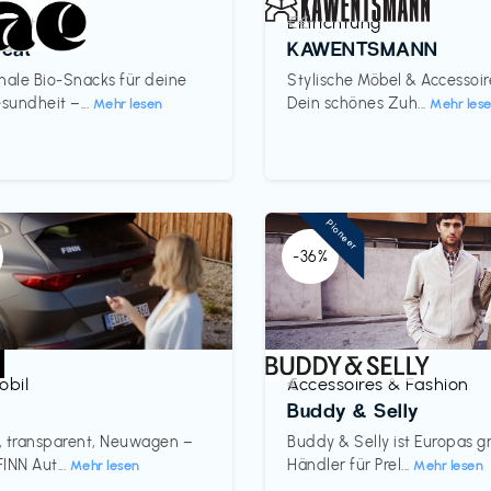
mittel
Einrichtung
€€‎
reat
KAWENTSMANN
nale Bio-Snacks für deine
Stylische Möbel & Accessoir
undheit –...
Dein schönes Zuh...
Mehr lesen
Mehr les
Pioneer
-36%
obil
Accessoires & Fashion
€‎
Buddy & Selly
l, transparent, Neuwagen –
Buddy & Selly ist Europas g
FINN Aut...
Händler für Prel...
Mehr lesen
Mehr lesen