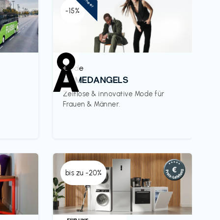
Pioneer
-15%
Mode
€‎
ARMEDANGELS
Zeitlose & innovative Mode für
Frauen & Männer.
bis zu -20%