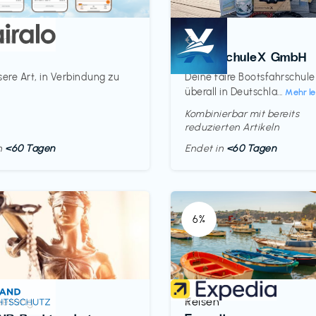
unk
Kurse
€‎
BootsschuleX GmbH
sere Art, in Verbindung zu
Deine faire Bootsfahrschule
überall in Deutschla...
Mehr l
Kombinierbar mit bereits
reduzierten Artikeln
in
<60 Tagen
Endet in
<60 Tagen
6%
herung
Reisen
€‎