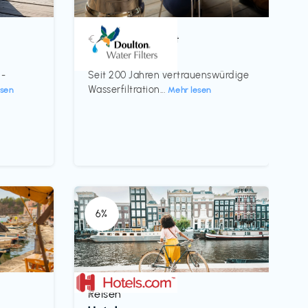
Küche & Haushalt
€‎
Doulton
 -
Seit 200 Jahren vertrauenswürdige
Wasserfiltration...
esen
Mehr lesen
6%
Reisen
€‎