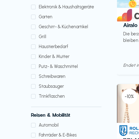
Elektronik & Haushaltsgeräte
Garten
Mobilf
€‎
Airalo
Geschirr- & Küchenartikel
Die bes
Grill
bleiben
Haustierbedarf
Kinder & Mutter
Endet 
Putz- & Waschmittel
Schreibwaren
Staubsauger
Trinkflaschen
-10%
Reisen & Mobilität
Automobil
Versic
€‎
Fahrräder & E-Bikes