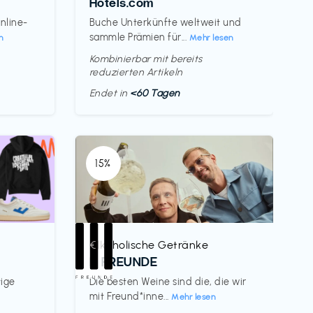
Hotels.com
nline-
Buche Unterkünfte weltweit und
sammle Prämien für...
n
Mehr lesen
Kombinierbar mit bereits
reduzierten Artikeln
Endet in
<60 Tagen
15%
Alkoholische Getränke
€‎
III FREUNDE
tige
Die besten Weine sind die, die wir
mit Freund*inne...
Mehr lesen