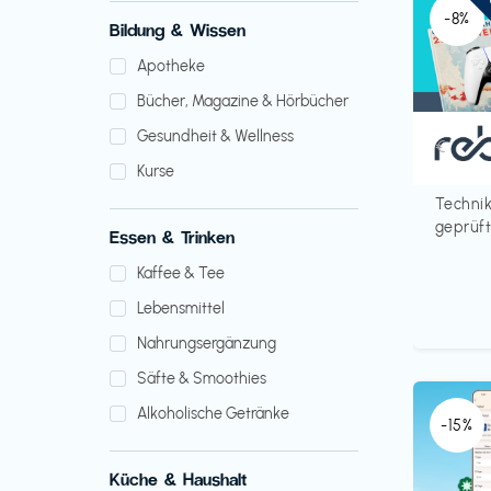
-8%
Bildung & Wissen
Apotheke
Bücher, Magazine & Hörbücher
Gesundheit & Wellness
Bücher
€‎
rebuy
Kurse
Technik
geprüft,
Essen & Trinken
Kaffee & Tee
Lebensmittel
Nahrungsergänzung
Säfte & Smoothies
Alkoholische Getränke
-15%
Küche & Haushalt