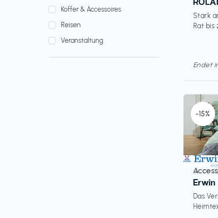
ROLAN
Koffer & Accessoires
Stark a
Reisen
Rat bis 
Veranstaltung
Endet 
-15%
Access
€‎
Erwin 
Das Ve
Heimtex