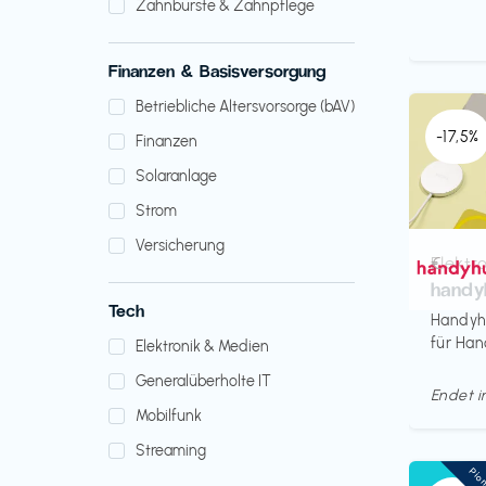
Zahnbürste & Zahnpflege
Finanzen & Basisversorgung
Betriebliche Altersvorsorge (bAV)
-17,5%
Finanzen
Solaranlage
Strom
Versicherung
Elektr
€‎
handy
Tech
Handyhu
für Han
Elektronik & Medien
Generalüberholte IT
Endet 
Mobilfunk
Streaming
Pio