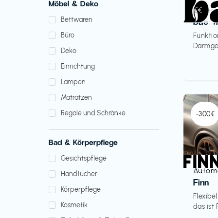
Möbel & Deko
Lebens
€€‎
Bettwaren
bae T
Büro
Funktio
Darmges
Deko
Einrichtung
Lampen
Matratzen
Regale und Schränke
-300€
Bad & Körperpflege
Gesichtspflege
Autom
€‎
Handtücher
Finn
Körperpflege
Flexibe
Kosmetik
das ist 