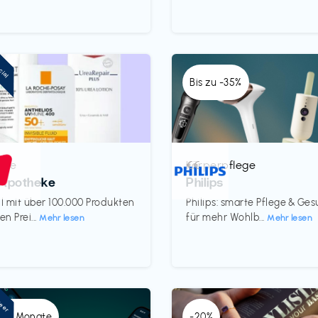
cial
Bis zu -35%
eke
Körperpflege
€€‎
Apotheke
Philips
 mit über 100.000 Produkten
Philips: smarte Pflege & Ge
en Prei...
für mehr Wohlb...
Mehr lesen
Mehr lesen
neer
 x 6 Monate
-20%