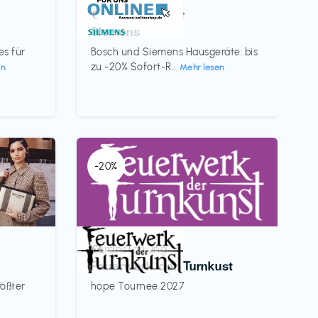
Küche & Haushalt
€‎
Siemens
es für
Bosch und Siemens Hausgeräte: bis
zu -20% Sofort-R...
en
Mehr lesen
-20%
Veranstaltung
€€‎
Feuerwerk der Turnkust
rößter
hope Tournee 2027