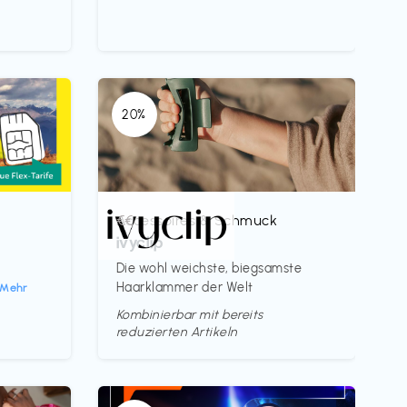
20%
Accessoires & Schmuck
€€‎
ivyclip
Die wohl weichste, biegsamste
Haarklammer der Welt
Mehr
Kombinierbar mit bereits
reduzierten Artikeln