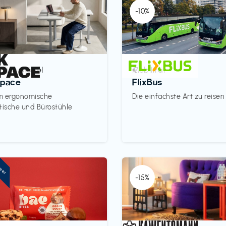
-10%
ffice Möbel
Mobilität
€‎
space
FlixBus
m ergonomische
Die einfachste Art zu reisen
tische und Bürostühle
neer
-15%