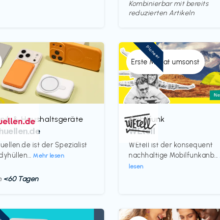
Kombinierbar mit bereits
reduzierten Artikeln
Pioneer
Erste Monat umsonst
onik & Haushaltsgeräte
Mobilfunk
€‎
huellen.de
WEtell
ellen.de ist der Spezialist
WEtell ist der konsequent
dyhüllen...
nachhaltige Mobilfunkanb...
Mehr lesen
lesen
in
<60 Tagen
neer