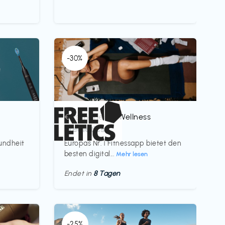
-30%
Gesundheit & Wellness
€‎
Freeletics
sundheit
Europas Nr. 1 Fitnessapp bietet den
besten digital...
Mehr lesen
Endet in
8 Tagen
-25%