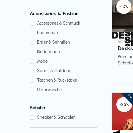
-10%
Accessories & Fashion
Accessoires & Schmuck
Bademode
Homeo
€‎
Brillen& Sehhilfen
Desk
Kindermode
Premiu
Mode
Schreib
Sport- & Outdoor
Taschen & Rucksäcke
Unterwäsche
Pio
-25%
Schuhe
Sneaker & Sandalen