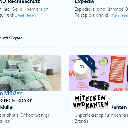
D Rechtsschutz
Expedia
n Ihrer Seite – vom ersten
Expedia ist eine führende O
zur rech...
Reiseplattform, d...
Mehr lesen
Mehr lese
in
<60 Tagen
Pioneer
-10%
oires & Fashion
Mode
€€‎
Müller
Mit Ecken und Kanten
rsandhaus für hochwertige
Unperfektshop für nachhal
tilien
Brands