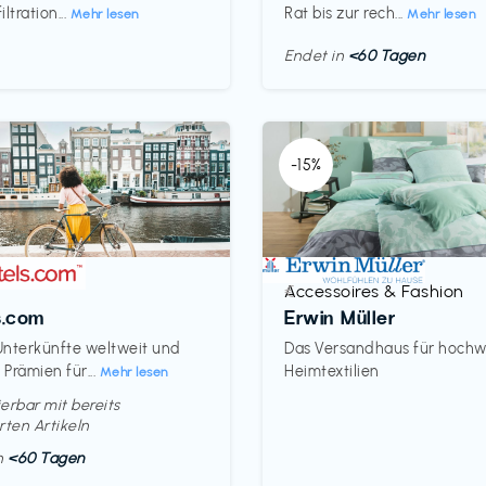
ltration...
Rat bis zur rech...
Mehr lesen
Mehr lesen
Endet in
<60 Tagen
-15%
Accessoires & Fashion
€‎
s.com
Erwin Müller
nterkünfte weltweit und
Das Versandhaus für hochw
Prämien für...
Heimtextilien
Mehr lesen
erbar mit bereits
rten Artikeln
in
<60 Tagen