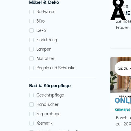
Möbel & Deko
Mode
€‎
Bettwaren
ARME
Büro
Zeitlos
Frauen
Deko
Einrichtung
Lampen
Matratzen
Regale und Schränke
bis zu
Bad & Körperpflege
Gesichtspflege
Küche 
€‎
Handtücher
Sieme
Körperpflege
Bosch u
Kosmetik
zu -20%