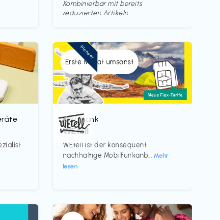
Kombinierbar mit bereits
reduzierten Artikeln
Pioneer
Erste Monat umsonst
eräte
Mobilfunk
€‎
WEtell
zialist
WEtell ist der konsequent
nachhaltige Mobilfunkanb...
Mehr
lesen