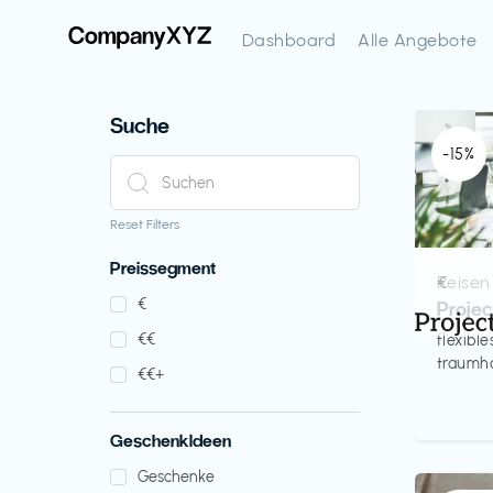
Dashboard
Alle Angebote
Suche
-15%
Reset Filters
Preissegment
Reisen
€‎
€‎
Proje
€‎€‎
flexibl
traumha
€‎€‎+
GeschenkIdeen
Geschenke