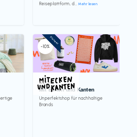
Reiseplattform, d...
Mehr lesen
Pioneer
-10%
Mode
€€‎
Mit Ecken und Kanten
ertige
Unperfektshop für nachhaltige
Brands