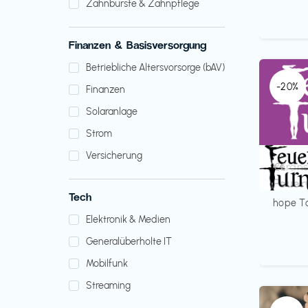
Zahnbürste & Zahnpflege
Finanzen & Basisversorgung
Betriebliche Altersvorsorge (bAV)
-20%
Finanzen
Solaranlage
Strom
Versicherung
Verans
€€‎
Feuer
Tech
hope T
Elektronik & Medien
Generalüberholte IT
Mobilfunk
Streaming