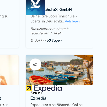
Kurse
€‎
BootsschuleX GmbH
ung zu
Deine faire Bootsfahrschule -
überall in Deutschla...
Mehr lesen
Kombinierbar mit bereits
reduzierten Artikeln
Endet in
<60 Tagen
6%
Reisen
€‎
z
Expedia
ersten
Expedia ist eine führende Online-