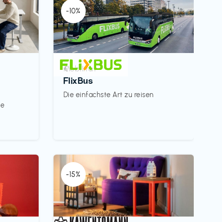
-10%
Mobilität
€‎
FlixBus
Die einfachste Art zu reisen
le
-15%