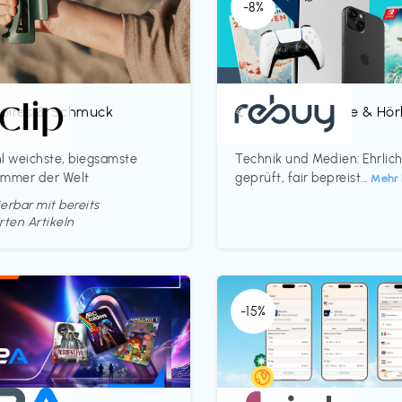
-8%
oires & Schmuck
Bücher, Magazine & Hö
€‎
p
rebuy
l weichste, biegsamste
Technik und Medien: Ehrlic
ammer der Welt
geprüft, fair bepreist...
Mehr 
erbar mit bereits
rten Artikeln
-15%