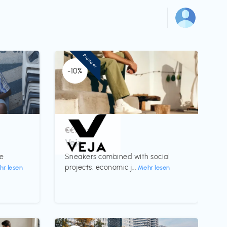
Pioneer
-10%
Schuhe
€€‎
Veja
te
Sneakers combined with social
projects, economic j...
hr lesen
Mehr lesen