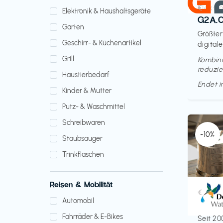
Elektr
€‎
Elektronik & Haushaltsgeräte
G2A.
Garten
Größter
Geschirr- & Küchenartikel
digitale
Grill
Kombini
reduzie
Haustierbedarf
Endet 
Kinder & Mutter
Putz- & Waschmittel
Schreibwaren
-10%
Staubsauger
Trinkflaschen
Reisen & Mobilität
Küche 
€‎
Automobil
Doult
Fahrräder & E-Bikes
Seit 20