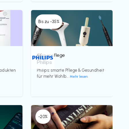
Bis zu -35%
Körperpflege
€€‎
Philips
rodukten
Philips: smarte Pflege & Gesundheit
für mehr Wohlb...
Mehr lesen
-20%