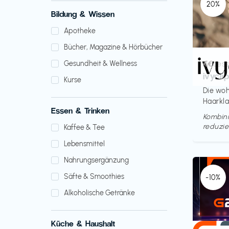
20%
Bildung & Wissen
Apotheke
Bücher, Magazine & Hörbücher
Access
€€‎
Gesundheit & Wellness
ivycli
Kurse
Die woh
Haarkl
Essen & Trinken
Kombini
reduzie
Kaffee & Tee
Lebensmittel
Nahrungsergänzung
Säfte & Smoothies
-10%
Alkoholische Getränke
Küche & Haushalt