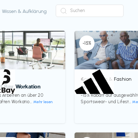
Wissen & Aufklärung
-15%
Accessoires & Fashion
€‎
ct Bay Workation
adidas
es Arbeiten an über 20
-15% Rabatt auf ausgewähl
ften Workatio...
Sportswear- und Lifest...
Mehr lesen
Me