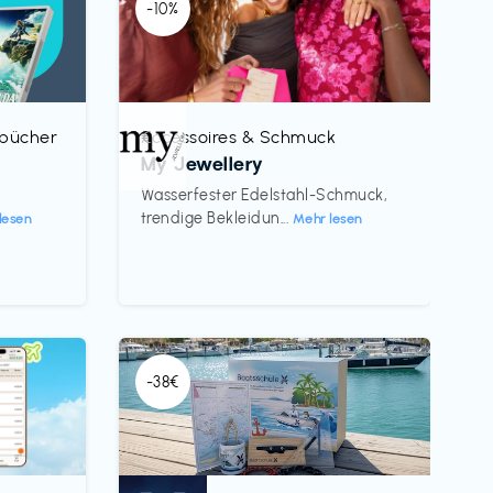
-10%
rbücher
Accessoires & Schmuck
€‎
My Jewellery
h
Wasserfester Edelstahl-Schmuck,
trendige Bekleidun...
lesen
Mehr lesen
-38€