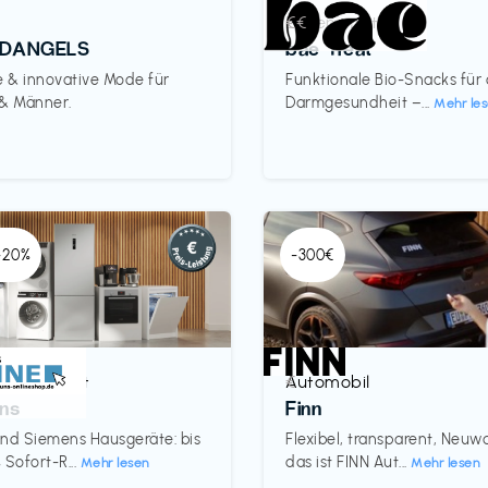
Lebensmittel
€€‎
DANGELS
bae Treat
e & innovative Mode für
Funktionale Bio-Snacks für
 & Männer.
Darmgesundheit –...
Mehr le
 -20%
-300€
& Haushalt
Automobil
€‎
ns
Finn
nd Siemens Hausgeräte: bis
Flexibel, transparent, Neu
 Sofort-R...
das ist FINN Aut...
Mehr lesen
Mehr lesen