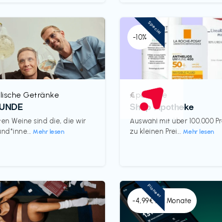
Special
-10%
lische Getränke
Apotheke
€‎
REUNDE
Shop Apotheke
ten Weine sind die, die wir
Auswahl mit über 100.000 P
und*inne...
zu kleinen Prei...
Mehr lesen
Mehr lesen
Pioneer
-4,99€ x 6 Monate