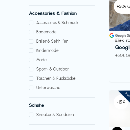
+50€ 
Accessories & Fashion
Accessoires & Schmuck
Bademode
Elektr
€€‎
Brillen& Sehhilfen
Googl
Kindermode
+50€ G
Mode
Sport- & Outdoor
Taschen & Rucksäcke
Unterwäsche
Pio
-15%
Schuhe
Sneaker & Sandalen