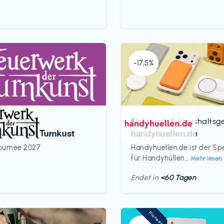
-17,5%
taltung
Elektronik & Haushaltsg
€‎
werk der Turnkust
handyhuellen.de
ournee 2027
Handyhuellen.de ist der Spe
für Handyhüllen...
Mehr lesen
Endet in
<60 Tagen
Pioneer