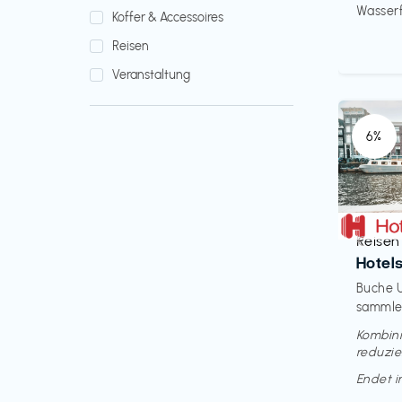
Wasserfi
Koffer & Accessoires
Reisen
Veranstaltung
6%
Reisen
€‎
Hotel
Buche U
sammle 
Kombini
reduzie
Endet 