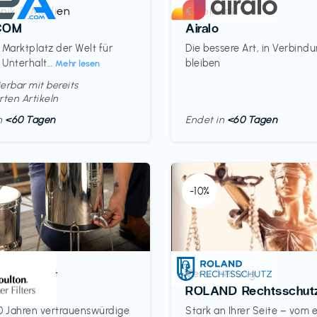
onik & Medien
Mobilfunk
€‎
COM
Airalo
 Marktplatz der Welt für
Die bessere Art, in Verbind
 Unterhalt...
bleiben
Mehr lesen
erbar mit bereits
rten Artikeln
in
<60 Tagen
Endet in
<60 Tagen
-10%
& Haushalt
Versicherung
€‎
on
ROLAND Rechtsschut
0 Jahren vertrauenswürdige
Stark an Ihrer Seite – vom 