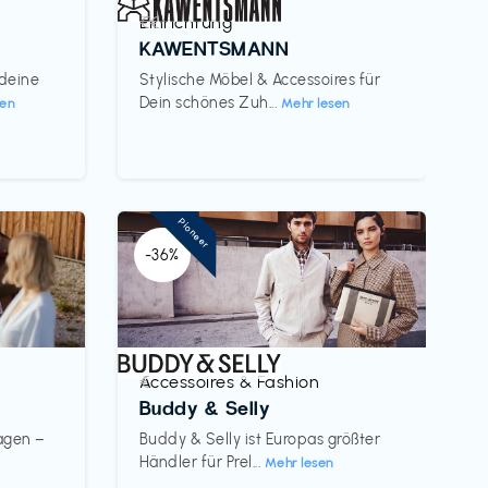
Einrichtung
€€‎
KAWENTSMANN
 deine
Stylische Möbel & Accessoires für
Dein schönes Zuh...
sen
Mehr lesen
Pioneer
-36%
Accessoires & Fashion
€‎
Buddy & Selly
wagen –
Buddy & Selly ist Europas größter
Händler für Prel...
Mehr lesen