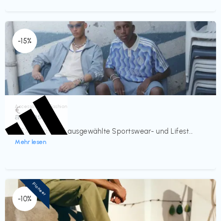
-15%
Accessoires & Fashion
€‎
adidas
-15% Rabatt auf ausgewählte Sportswear- und Lifest...
Mehr lesen
Pioneer
-10%