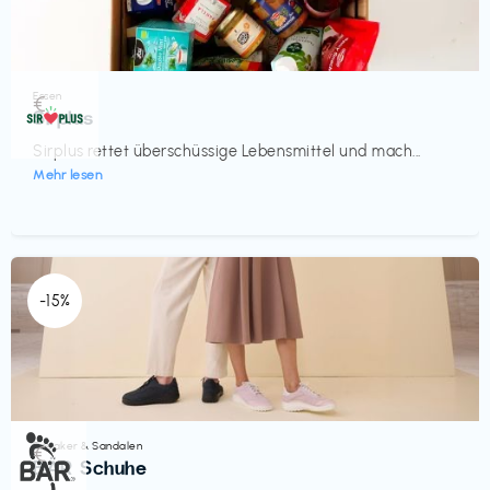
Essen
€‎
Sirplus
Sirplus rettet überschüssige Lebensmittel und mach...
Mehr lesen
-15%
Sneaker & Sandalen
€‎
BÄR Schuhe