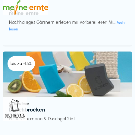
Küche & Haushalt
€‎
meine ernte
Nachhaltiges Gärtnern erleben mit vorbereiteten Mi...
Mehr
lesen
bis zu -15%
Körperpflege
€‎
Duschbrocken
Festes Shampoo & Duschgel 2in1