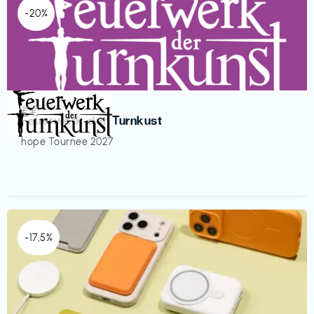
-20%
Veranstaltung
€€‎
Feuerwerk der Turnkust
hope Tournee 2027
-17,5%