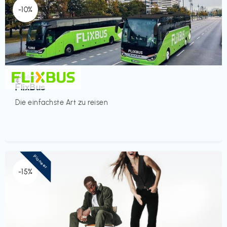
-10%
Mobilität
€‎
FlixBus
Die einfachste Art zu reisen
Pioneer
-15%