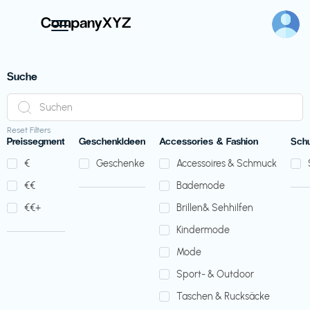
Suche
Reset Filters
Preissegment
GeschenkIdeen
Accessories & Fashion
Sch
€‎
Geschenke
Accessoires & Schmuck
€‎€‎
Bademode
€‎€‎+
Brillen& Sehhilfen
Kindermode
Mode
Sport- & Outdoor
Taschen & Rucksäcke