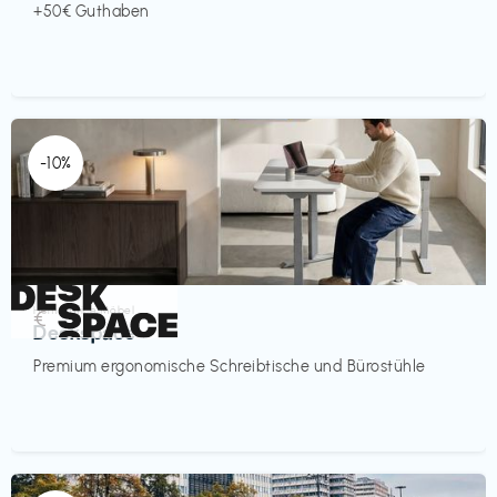
+50€ Guthaben
-10%
Homeoffice Möbel
€‎
Deskspace
Premium ergonomische Schreibtische und Bürostühle