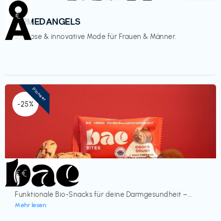
Mode
€‎
ARMEDANGELS
Zeitlose & innovative Mode für Frauen & Männer.
Pioneer
-25%
Lebensmittel
€€‎
bae Treat
Funktionale Bio-Snacks für deine Darmgesundheit –...
Mehr lesen