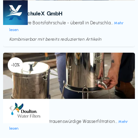
Kurse
€‎
BootsschuleX GmbH
Deine faire Bootsfahrschule - überall in Deutschla...
Mehr
lesen
Kombinierbar mit bereits reduzierten Artikeln
Endet in
<60 Tagen
-10%
Küche & Haushalt
€‎
Doulton
Seit 200 Jahren vertrauenswürdige Wasserfiltration...
Mehr
lesen