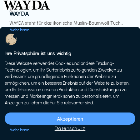
Accessoires & Fashion
€‎
WAYDA
WAYDA steht für das ikonische Muslin-Baumwoll Tuch...
Mehr lesen
Ihre Privatsphäre ist uns wichtig
Diese Website verwendet Cookies und andere Tracking-
-20%
Technologien, um Ihr Surferlebnis zu folgenden Zwecken zu
verbessern: um grundlegende Funktionen der Website zu
ermöglichen, um ein besseres Erlebnis auf der Website zu bieten,
um Ihr Interesse an unseren Produkten und Dienstleistungen zu
messen und Marketinginteraktionen zu personalisieren, um
Anzeigen zu liefern die für Sie relevanter sind.
Fahrräder & E-Bikes
€€‎
Siech Cycles
Akzeptieren
Entdecke den Schweizer Brand für urbane Fahrräder...
Datenschutz
Mehr lesen