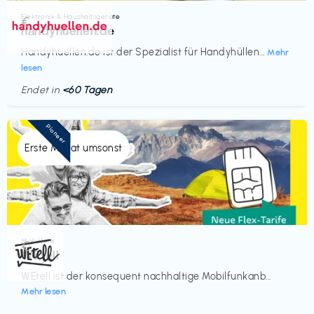
Elektronik & Haushaltsgeräte
€‎
handyhuellen.de
Handyhuellen.de ist der Spezialist für Handyhüllen...
Mehr
lesen
Endet in
<60 Tagen
Pioneer
Erste Monat umsonst
Mobilfunk
€‎
WEtell
WEtell ist der konsequent nachhaltige Mobilfunkanb...
Mehr lesen