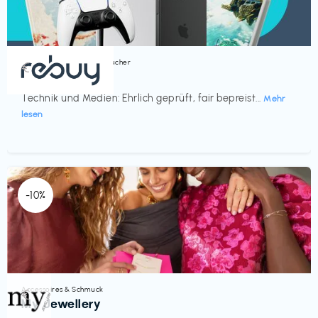
Bücher, Magazine & Hörbücher
€‎
rebuy
Technik und Medien: Ehrlich geprüft, fair bepreist...
Mehr
lesen
-10%
Accessoires & Schmuck
€‎
My Jewellery