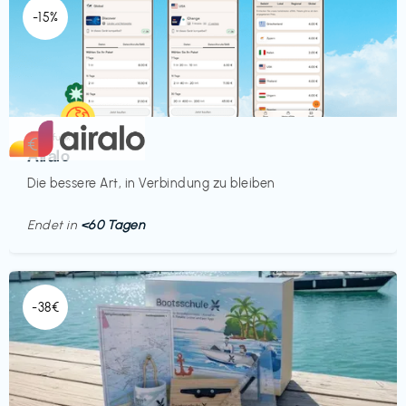
-15%
Mobilfunk
€‎
Airalo
Die bessere Art, in Verbindung zu bleiben
Endet in
<60 Tagen
-38€