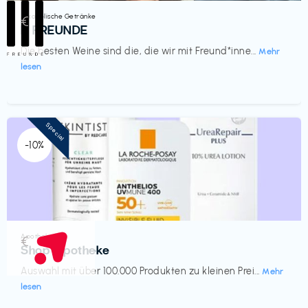
Alkoholische Getränke
€‎
III FREUNDE
Die besten Weine sind die, die wir mit Freund*inne...
Mehr
lesen
Special
-10%
Apotheke
€‎
Shop Apotheke
Auswahl mit über 100.000 Produkten zu kleinen Prei...
Mehr
lesen