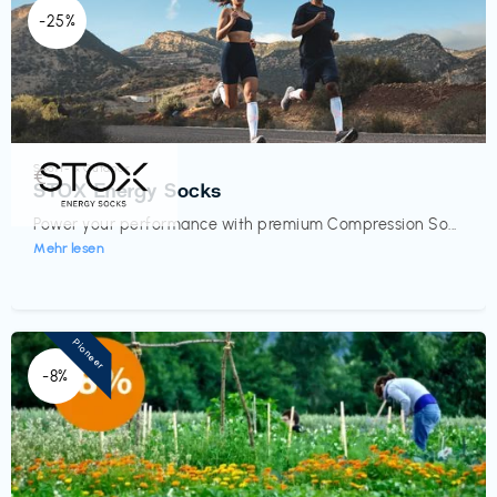
-25%
Sport- & Outdoor
€‎
STOX Energy Socks
Power your performance with premium Compression So...
Mehr lesen
Pioneer
-8%