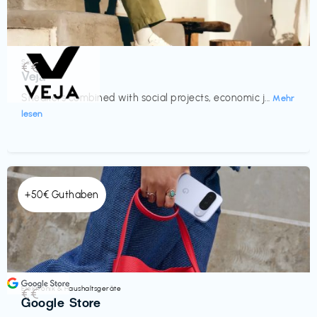
Schuhe
€€‎
Veja
Sneakers combined with social projects, economic j...
Mehr
lesen
+50€ Guthaben
Elektronik & Haushaltsgeräte
€€‎
Google Store