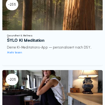
-25%
Gesundheit & Wellness
€‎
SYLO KI Meditation
Deine KI-Meditations-App — personalisiert nach DSY...
Mehr lesen
-20%