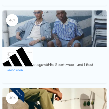
-15%
Accessoires & Fashion
€‎
adidas
-15% Rabatt auf ausgewählte Sportswear- und Lifest...
Mehr lesen
Pioneer
-10%