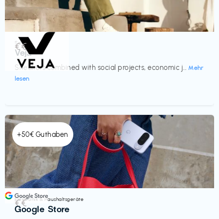
Schuhe
€€‎
Veja
Sneakers combined with social projects, economic j...
Mehr
lesen
+50€ Guthaben
Elektronik & Haushaltsgeräte
€€‎
Google Store