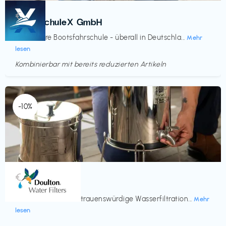
Kurse
€‎
BootsschuleX GmbH
Deine faire Bootsfahrschule - überall in Deutschla...
Mehr
lesen
Kombinierbar mit bereits reduzierten Artikeln
Endet in
<60 Tagen
-10%
Küche & Haushalt
€‎
Doulton
Seit 200 Jahren vertrauenswürdige Wasserfiltration...
Mehr
lesen