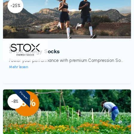
-25%
Sport- & Outdoor
€‎
STOX Energy Socks
Power your performance with premium Compression So...
Mehr lesen
Pioneer
-8%