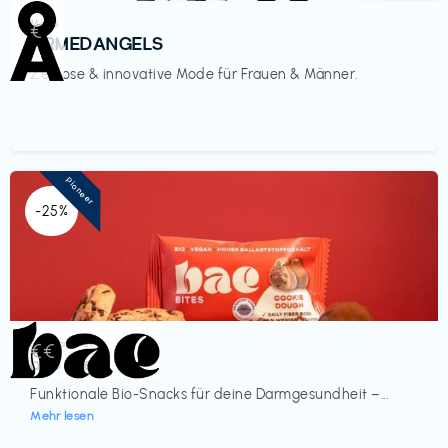
Mode
€‎
ARMEDANGELS
Zeitlose & innovative Mode für Frauen & Männer.
Pioneer
-25%
Lebensmittel
€€‎
bae Treat
Funktionale Bio-Snacks für deine Darmgesundheit –...
Mehr lesen