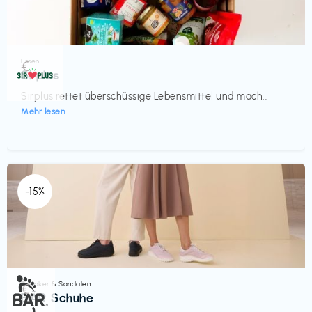
Essen
€‎
Sirplus
Sirplus rettet überschüssige Lebensmittel und mach...
Mehr lesen
-15%
Sneaker & Sandalen
€‎
BÄR Schuhe