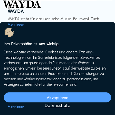
Accessoires & Fashion
€‎
WAYDA
WAYDA steht für das ikonische Muslin-Baumwoll Tuch...
Mehr lesen
Ihre Privatsphäre ist uns wichtig
Diese Website verwendet Cookies und andere Tracking-
-20%
Technologien, um Ihr Surferlebnis zu folgenden Zwecken zu
verbessern: um grundlegende Funktionen der Website zu
ermöglichen, um ein besseres Erlebnis auf der Website zu bieten,
um Ihr Interesse an unseren Produkten und Dienstleistungen zu
messen und Marketinginteraktionen zu personalisieren, um
Anzeigen zu liefern die für Sie relevanter sind.
Fahrräder & E-Bikes
€€‎
Siech Cycles
Akzeptieren
Entdecke den Schweizer Brand für urbane Fahrräder...
Datenschutz
Mehr lesen