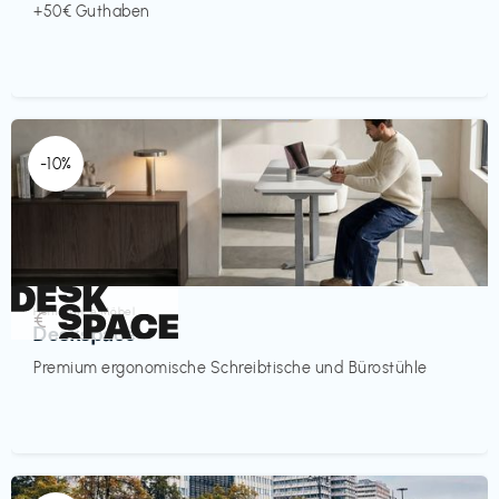
+50€ Guthaben
-10%
Homeoffice Möbel
€‎
Deskspace
Premium ergonomische Schreibtische und Bürostühle