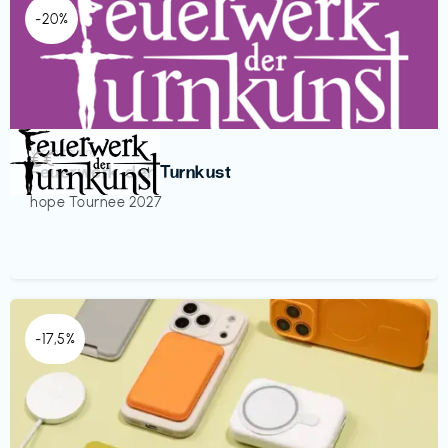
-20%
Veranstaltung
€€‎
Feuerwerk der Turnkust
hope Tournee 2027
-17,5%