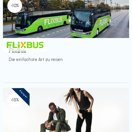
-10%
Mobilität
€‎
FlixBus
Die einfachste Art zu reisen
Pioneer
-15%