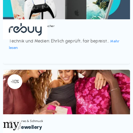
Bücher, Magazine & Hörbücher
€‎
rebuy
Technik und Medien: Ehrlich geprüft, fair bepreist...
Mehr
lesen
-10%
Accessoires & Schmuck
€‎
My Jewellery