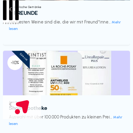
Alkoholische Getränke
€‎
III FREUNDE
Die besten Weine sind die, die wir mit Freund*inne...
Mehr
lesen
Special
-10%
Apotheke
€‎
Shop Apotheke
Auswahl mit über 100.000 Produkten zu kleinen Prei...
Mehr
lesen