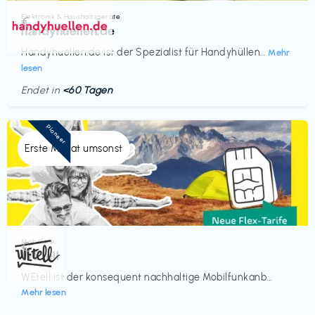
Elektronik & Haushaltsgeräte
€‎
handyhuellen.de
Handyhuellen.de ist der Spezialist für Handyhüllen...
Mehr
lesen
Endet in
<60 Tagen
Pioneer
Erste Monat umsonst
Mobilfunk
€‎
WEtell
WEtell ist der konsequent nachhaltige Mobilfunkanb...
Mehr lesen