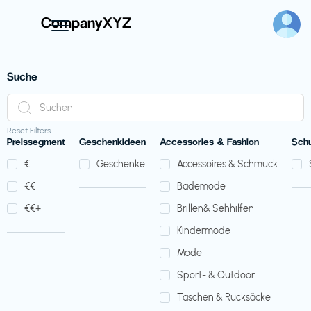
Suche
Reset Filters
Preissegment
GeschenkIdeen
Accessories & Fashion
Sch
€‎
Geschenke
Accessoires & Schmuck
€‎€‎
Bademode
€‎€‎+
Brillen& Sehhilfen
Kindermode
Mode
Sport- & Outdoor
Taschen & Rucksäcke