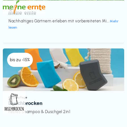
Küche & Haushalt
€‎
meine ernte
Nachhaltiges Gärtnern erleben mit vorbereiteten Mi...
Mehr
lesen
bis zu -15%
Körperpflege
€‎
Duschbrocken
Festes Shampoo & Duschgel 2in1