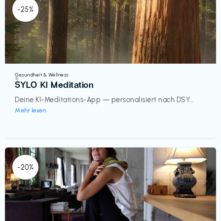
-25%
Gesundheit & Wellness
€‎
SYLO KI Meditation
Deine KI-Meditations-App — personalisiert nach DSY...
Mehr lesen
-20%