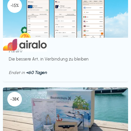
-15%
Mobilfunk
€‎
Airalo
Die bessere Art, in Verbindung zu bleiben
Endet in
<60 Tagen
-38€